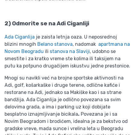
2) Odmorite se na Adi Ciganliji
Ada Ciganlija
je zaista letnja oaza. U neposrednoj
blizini mnogih
Belano stanova
, nadomak
apartmana na
Novom Beogradu
ili
stanova na Slaviji
, udobno se
smestite i za kratko vreme ste kolima ili taksijem na
putu ka potpuno drugačijem iskustvu jedne prestonice.
Mnogi su navikli već na brojne sportske aktivnosti na
Adi, golf, košarkaške i druge terene, odlične kafiće i
restorane na Adi, jednako sa Makiške kao i sa strane
bandžija. Ada Ciganlija je odlično povezana sa svim
delovima grada, a ima i parking uz koji dobijate
besplatno iznajmljivanje bicikala
.
Povezana je i sa
Novim Beogradom i brodićem, idealna je za bekstvo od
gradske vreve, mada sunce i vrelina leta u Beogradu