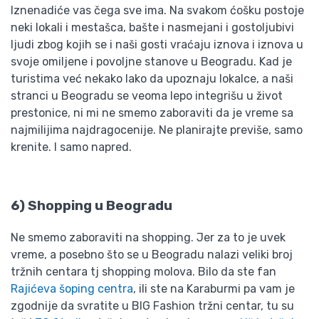
Iznenadiće vas čega sve ima. Na svakom ćošku postoje
neki lokali i mestašca, bašte i nasmejani i gostoljubivi
ljudi zbog kojih se i naši gosti vraćaju iznova i iznova u
svoje omiljene i povoljne stanove u Beogradu. Kad je
turistima već nekako lako da upoznaju lokalce, a naši
stranci u Beogradu se veoma lepo integrišu u život
prestonice, ni mi ne smemo zaboraviti da je vreme sa
najmilijima najdragocenije. Ne planirajte previše, samo
krenite. I samo napred.
6) Shopping u Beogradu
Ne smemo zaboraviti na shopping. Jer za to je uvek
vreme, a posebno što se u Beogradu nalazi veliki broj
tržnih centara tj shopping molova. Bilo da ste fan
Rajićeva šoping centra
, ili ste na Karaburmi pa vam je
zgodnije da svratite u BIG Fashion tržni centar, tu su