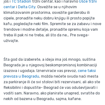
još i
TC Stadion
tržni centar, kao i naravno
Ušće tržni
centar
i
Delta City
. Osvežite se u njihovim
klimatizovanim prostorima, osvežite garderobu ili
cipele, pronađite neku dobru knjigu ili prosto popijte
kafu, pogledajte neki film. Spremite se za zabavu i nove
trendove i modne detalje, pronađite opremu koja vam
treba ili pak ni ne treba, ali što da ne… Pre svega-
uživajte.
Šta god da izaberete, a ideja ima još mnogo, suština
Beograda je u njegovoj beskompromisnoj kombinaciji
izazova i ugođaja. Iznerviraće vas prevoz,
cene taksi
prevoza u Beogradu
, možda nećete svuda naći mesta
za parkiranje ili će svi stolovi biti rezervisani, ali ako ste
fleksibilini i dopustite- Beograd će vas oduševljavati i
voditi sam. Naravno, ako planirate unapred, svratite do
nekih od bazena u Beogradu, sajma, kafane.