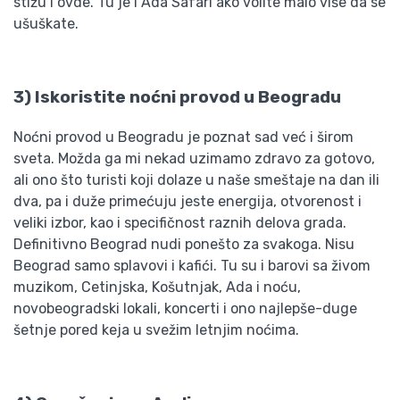
stižu i ovde. Tu je i Ada Safari ako volite malo više da se
ušuškate.
3) Iskoristite noćni provod u Beogradu
Noćni provod u Beogradu je poznat sad već i širom
sveta. Možda ga mi nekad uzimamo zdravo za gotovo,
ali ono što turisti koji dolaze u naše smeštaje na dan ili
dva, pa i duže primećuju jeste energija, otvorenost i
veliki izbor, kao i specifičnost raznih delova grada.
Definitivno Beograd nudi ponešto za svakoga. Nisu
Beograd samo splavovi i kafići. Tu su i barovi sa živom
muzikom, Cetinjska, Košutnjak, Ada i noću,
novobeogradski lokali, koncerti i ono najlepše-duge
šetnje pored keja u svežim letnjim noćima.