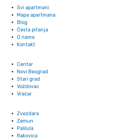
Svi apartmani
Mapa apartmana
Blog
Česta pitanja
O nama
Kontakt
Lokacije
Centar
Novi Beograd
Stari grad
Voždovac
Vračar
Zvezdara
Zemun
Palilula
Rakovica