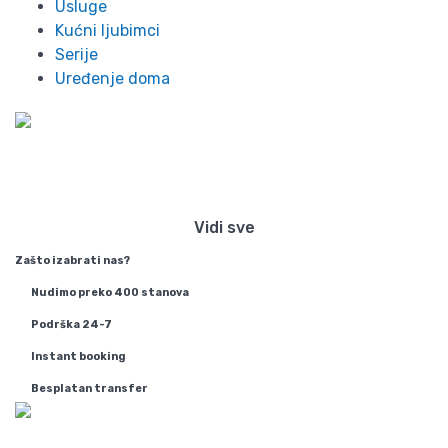
Usluge
Kućni ljubimci
Serije
Uređenje doma
Preko 300 stanova na dan u
Beogradu
Vidi sve
Zašto izabrati nas?
Nudimo preko 400 stanova
Podrška 24-7
Instant booking
Besplatan transfer
Info