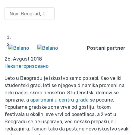
Kako provesti leto u
Pretraži po lokaciji
Uloguj
Beogradu?
se/Registruj
Wishlist
se
Početna
Blog
Postani partner
Kako provesti leto u Beogradu?
26. Avgust 2018
Некатегоризовано
Leto u Beogradu je iskustvo samo po sebi. Kao veliki
studentski grad, leti se njegova dinamika promeni na
neki način, skoro neosetno. Studenstski domovi se
isprazne, a
apartmani u centru grada
se popune.
Popularne gradske zone vrve od gostiju, tokom
festivala u okolini sve vrvi od posetilaca, a život u
Beogradu se ne usporava, već nekako prepakuje i
redizajnira. Taman tako da postane novo iskustvo svaki