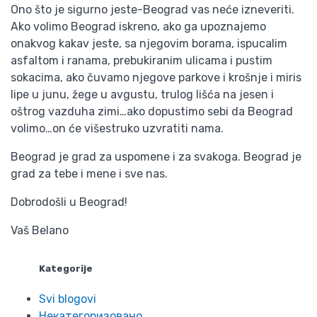
Ono što je sigurno jeste-Beograd vas neće izneveriti.
Ako volimo Beograd iskreno, ako ga upoznajemo
onakvog kakav jeste, sa njegovim borama, ispucalim
asfaltom i ranama, prebukiranim ulicama i pustim
sokacima, ako čuvamo njegove parkove i krošnje i miris
lipe u junu, žege u avgustu, trulog lišća na jesen i
oštrog vazduha zimi…ako dopustimo sebi da Beograd
volimo…on će višestruko uzvratiti nama.
Beograd je grad za uspomene i za svakoga. Beograd je
grad za tebe i mene i sve nas.
Dobrodošli u Beograd!
Vaš Belano
Kategorije
Svi blogovi
Некатегоризовано