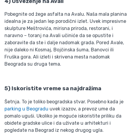
4) Osveženje na Avali
Pobegnite od žege asfalta na Avalu. Naša mala planina
idealna je za jedan lep porodični izlet. Uvek impresivne
skulpture Meštrovića, mirisna priroda, restorani, i
naravno – toranj na Avali učiniće da se opustite i
zaboravite da ste i dalje nadomak grada. Pored Avale,
nije daleko ni Kosmaj, Bojčinska šuma, Banovci ili
Fruška gora. Ali izleti i skrivena mesta nadomak
Beograda su druga tema.
5) Iskoristite vreme sa najdražima
Šetnja. To je toliko beogradska stvar. Posebno kada je
parking u Beogradu
uvek izazov, a prevoz ume da
pomalo uguši. Ukoliko je moguće iskoristite priliku da
obiđete gradske ulice i da uživate u arhitekturi i
pogledate na Beograd iz nekog drugog ugla.