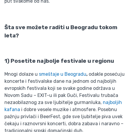
put svakome od nas.
Šta sve možete raditi u Beogradu tokom
leta?
1) Posetite najbolje festivale u regionu
Mnogi dolaze u
smeštaje u Beogradu
,
odakle posećuju
koncerte i festivalske dane na jednom od najboljih
evropskih festivala koji se svake godine održava u
Novom Sadu – EXIT-u ili pak Guči, Festivalu trubača
nezaobilaznog za sve ljubitelje gurmanluka,
najboljih
kafana
i dobre vesele muzike i atmosfere. Posebnu
pažnju privlači i BeerFest, gde sve ljubitelje piva uvek
čekaju i raznovrsni koncerti, dobra zabava i naravno –
tradicionalni srpski domaćinski duh.