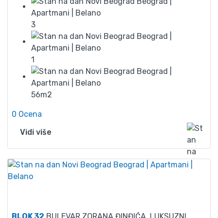
3
1
56m2
0 Ocena
Vidi više
75
BLOK 32
BULEVAR ZORANA ĐINĐIĆA, LUKSUZNI