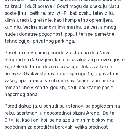
za kraći ili duži boravak. Gosti mogu da očekuju čistu
posteljinu i peškire, brzi Wi-Fi, kablovsku televiziju,
klima uređaj, grejanje, kao i kompletno opremljenu
kuhinju. Većina stanova ima mašinu za veš, a mnogi
nude i dodatne pogodnosti poput terase, pametne
tehnologije i privatnog parkinga.
Posebno izdvajamo ponudu za stan na dan Novi
Beograd sa đakuzijem, koja je idealna za parove i goste
koji žele dodatnu dozu relaksacije i luksuza tokom
boravka. Ovakvi stanovi nude spa ugođaj u privatnosti
vašeg apartmana, što ih čini savršenim izborom za
romantične vikende, godišnjice ili opuštanje posle
napornog dana.
Pored đakuzija, u ponudi su i stanovi sa pogledom na
reku, apartmani u neposrednoj blizini Arene i Delta
City-ja, kao i oni koji se nalaze u mirnim blokovima,
pogodnim za porodični boravak. Velika prednost