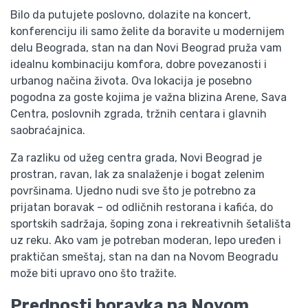
Bilo da putujete poslovno, dolazite na koncert,
konferenciju ili samo želite da boravite u modernijem
delu Beograda, stan na dan Novi Beograd pruža vam
idealnu kombinaciju komfora, dobre povezanosti i
urbanog načina života. Ova lokacija je posebno
pogodna za goste kojima je važna blizina Arene, Sava
Centra, poslovnih zgrada, tržnih centara i glavnih
saobraćajnica.
Za razliku od užeg centra grada, Novi Beograd je
prostran, ravan, lak za snalaženje i bogat zelenim
površinama. Ujedno nudi sve što je potrebno za
prijatan boravak – od odličnih restorana i kafića, do
sportskih sadržaja, šoping zona i rekreativnih šetališta
uz reku. Ako vam je potreban moderan, lepo uređen i
praktičan smeštaj, stan na dan na Novom Beogradu
može biti upravo ono što tražite.
Prednosti boravka na Novom