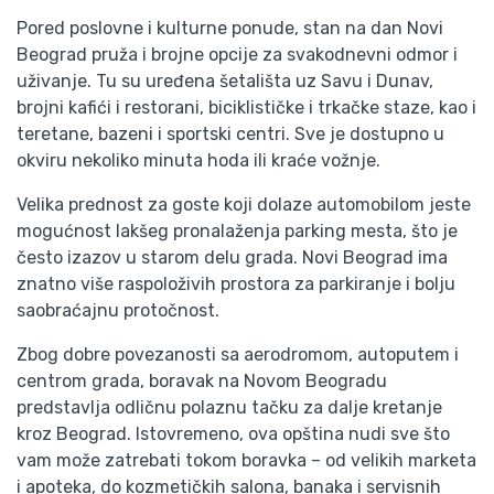
Pored poslovne i kulturne ponude, stan na dan Novi
Beograd pruža i brojne opcije za svakodnevni odmor i
uživanje. Tu su uređena šetališta uz Savu i Dunav,
brojni kafići i restorani, biciklističke i trkačke staze, kao i
teretane, bazeni i sportski centri. Sve je dostupno u
okviru nekoliko minuta hoda ili kraće vožnje.
Velika prednost za goste koji dolaze automobilom jeste
mogućnost lakšeg pronalaženja parking mesta, što je
često izazov u starom delu grada. Novi Beograd ima
znatno više raspoloživih prostora za parkiranje i bolju
saobraćajnu protočnost.
Zbog dobre povezanosti sa aerodromom, autoputem i
centrom grada, boravak na Novom Beogradu
predstavlja odličnu polaznu tačku za dalje kretanje
kroz Beograd. Istovremeno, ova opština nudi sve što
vam može zatrebati tokom boravka – od velikih marketa
i apoteka, do kozmetičkih salona, banaka i servisnih