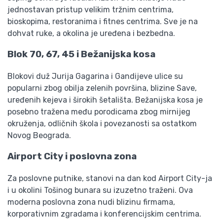
jednostavan pristup velikim tržnim centrima,
bioskopima, restoranima i fitnes centrima. Sve je na
dohvat ruke, a okolina je uređena i bezbedna.
Blok 70, 67, 45 i Bežanijska kosa
Blokovi duž Jurija Gagarina i Gandijeve ulice su
popularni zbog obilja zelenih površina, blizine Save,
uređenih kejeva i širokih šetališta. Bežanijska kosa je
posebno tražena među porodicama zbog mirnijeg
okruženja, odličnih škola i povezanosti sa ostatkom
Novog Beograda.
Airport City i poslovna zona
Za poslovne putnike, stanovi na dan kod Airport City-ja
i u okolini Tošinog bunara su izuzetno traženi. Ova
moderna poslovna zona nudi blizinu firmama,
korporativnim zgradama i konferencijskim centrima.