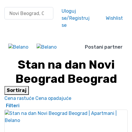
Pretraži po lokaciji
Uloguj
se/Registruj
Wishlist
se
Postani partner
Stan na dan Novi
Beograd Beograd
Sortiraj
Cena rastuće
Cena opadajuće
Filteri