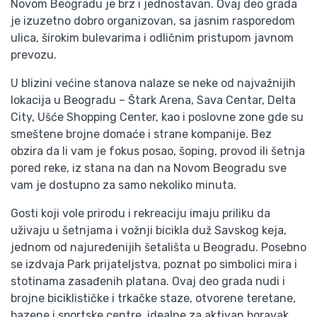
Novom Beogradu je brz i jednostavan. Ovaj deo grada
je izuzetno dobro organizovan, sa jasnim rasporedom
ulica, širokim bulevarima i odličnim pristupom javnom
prevozu.
U blizini većine stanova nalaze se neke od najvažnijih
lokacija u Beogradu – Štark Arena, Sava Centar, Delta
City, Ušće Shopping Center, kao i poslovne zone gde su
smeštene brojne domaće i strane kompanije. Bez
obzira da li vam je fokus posao, šoping, provod ili šetnja
pored reke, iz stana na dan na Novom Beogradu sve
vam je dostupno za samo nekoliko minuta.
Gosti koji vole prirodu i rekreaciju imaju priliku da
uživaju u šetnjama i vožnji bicikla duž Savskog keja,
jednom od najuređenijih šetališta u Beogradu. Posebno
se izdvaja Park prijateljstva, poznat po simbolici mira i
stotinama zasađenih platana. Ovaj deo grada nudi i
brojne biciklističke i trkačke staze, otvorene teretane,
bazene i sportske centre, idealne za aktivan boravak.