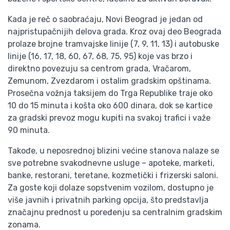
Kada je reč o saobraćaju, Novi Beograd je jedan od
najpristupačnijih delova grada. Kroz ovaj deo Beograda
prolaze brojne tramvajske linije (7, 9, 11, 13) i autobuske
linije (16, 17, 18, 60, 67, 68, 75, 95) koje vas brzo i
direktno povezuju sa centrom grada, Vračarom,
Zemunom, Zvezdarom i ostalim gradskim opštinama.
Prosečna vožnja taksijem do Trga Republike traje oko
10 do 15 minuta i košta oko 600 dinara, dok se kartice
za gradski prevoz mogu kupiti na svakoj trafici i važe
90 minuta.
Takođe, u neposrednoj blizini većine stanova nalaze se
sve potrebne svakodnevne usluge – apoteke, marketi,
banke, restorani, teretane, kozmetički i frizerski saloni.
Za goste koji dolaze sopstvenim vozilom, dostupno je
više javnih i privatnih parking opcija, što predstavlja
značajnu prednost u poređenju sa centralnim gradskim
zonama.