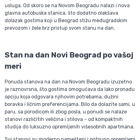
usluga. Od skoro se na Novom Beogradu nalazi i nova
glavna autobuska stanica, što dodatno olakšava
dolazak gostima koji u Beograd stižu međugradskim
prevozom i žele brz pristup svom stanu na dan.
Stan na dan Novi Beograd po vašoj
meri
Ponuda stanova na dan na Novom Beogradu izuzetno
je raznovrsna, što gostima omogućava da lako pronađu
opciju koja odgovara njihovim potrebama, dužini
boravka i ličnim preferencijama. Bilo da dolazite sami, u
paru, sa porodicom ili zbog posla, u ponudi se nalaze
stanovi različitih veličina i stilova – od kompaktnih
studija do luksuzno opremljenih višesobnih apartmana.
Svi stanovi su moderno namešteni i potpuno opremljeni