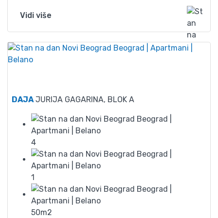
Vidi više
65
DAJA
JURIJA GAGARINA, BLOK A
4
1
50m2