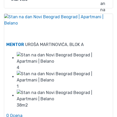
65
MENTOR
UROŠA MARTINOVIĆA, BLOK A
4
1
38m2
0 Ocena