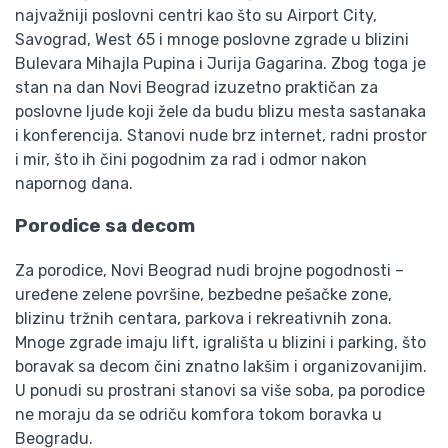
najvažniji poslovni centri kao što su Airport City,
Savograd, West 65 i mnoge poslovne zgrade u blizini
Bulevara Mihajla Pupina i Jurija Gagarina. Zbog toga je
stan na dan Novi Beograd izuzetno praktičan za
poslovne ljude koji žele da budu blizu mesta sastanaka
i konferencija. Stanovi nude brz internet, radni prostor
i mir, što ih čini pogodnim za rad i odmor nakon
napornog dana.
Porodice sa decom
Za porodice, Novi Beograd nudi brojne pogodnosti –
uređene zelene površine, bezbedne pešačke zone,
blizinu tržnih centara, parkova i rekreativnih zona.
Mnoge zgrade imaju lift, igrališta u blizini i parking, što
boravak sa decom čini znatno lakšim i organizovanijim.
U ponudi su prostrani stanovi sa više soba, pa porodice
ne moraju da se odriču komfora tokom boravka u
Beogradu.