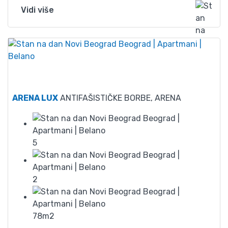
Vidi više
70
ARENA LUX
ANTIFAŠISTIČKE BORBE, ARENA
5
2
78m2