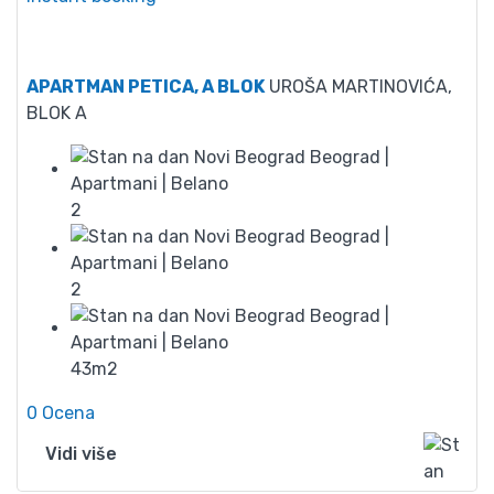
60
APARTMAN PETICA, A BLOK
UROŠA MARTINOVIĆA,
BLOK A
2
2
43m2
0 Ocena
Vidi više