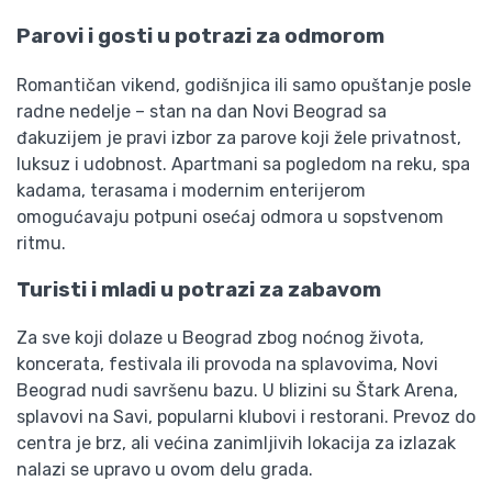
Parovi i gosti u potrazi za odmorom
Romantičan vikend, godišnjica ili samo opuštanje posle
radne nedelje – stan na dan Novi Beograd sa
đakuzijem je pravi izbor za parove koji žele privatnost,
luksuz i udobnost. Apartmani sa pogledom na reku, spa
kadama, terasama i modernim enterijerom
omogućavaju potpuni osećaj odmora u sopstvenom
ritmu.
Turisti i mladi u potrazi za zabavom
Za sve koji dolaze u Beograd zbog noćnog života,
koncerata, festivala ili provoda na splavovima, Novi
Beograd nudi savršenu bazu. U blizini su Štark Arena,
splavovi na Savi, popularni klubovi i restorani. Prevoz do
centra je brz, ali većina zanimljivih lokacija za izlazak
nalazi se upravo u ovom delu grada.