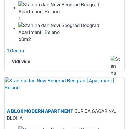
1
60m2
1 Ocena
Vidi više
60
A BLOK MODERN APARTMENT
JURIJA GAGARINA,
BLOK A