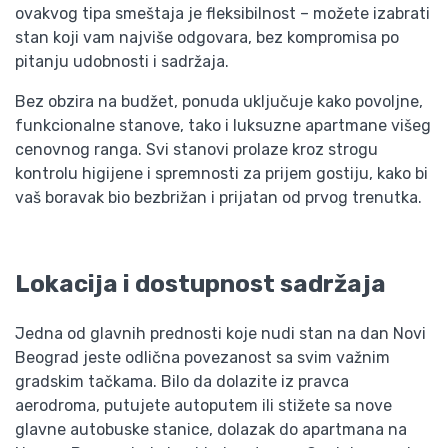
ovakvog tipa smeštaja je fleksibilnost – možete izabrati
stan koji vam najviše odgovara, bez kompromisa po
pitanju udobnosti i sadržaja.
Bez obzira na budžet, ponuda uključuje kako povoljne,
funkcionalne stanove, tako i luksuzne apartmane višeg
cenovnog ranga. Svi stanovi prolaze kroz strogu
kontrolu higijene i spremnosti za prijem gostiju, kako bi
vaš boravak bio bezbrižan i prijatan od prvog trenutka.
Lokacija i dostupnost sadržaja
Jedna od glavnih prednosti koje nudi stan na dan Novi
Beograd jeste odlična povezanost sa svim važnim
gradskim tačkama. Bilo da dolazite iz pravca
aerodroma, putujete autoputem ili stižete sa nove
glavne autobuske stanice, dolazak do apartmana na