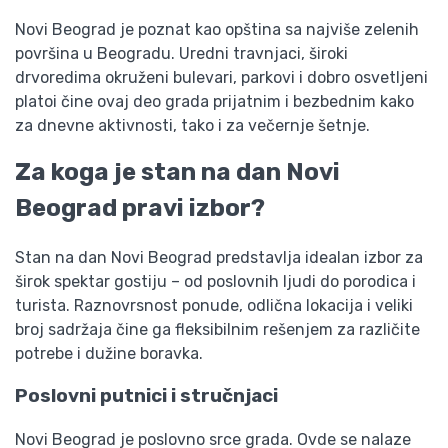
Novi Beograd je poznat kao opština sa najviše zelenih
površina u Beogradu. Uredni travnjaci, široki
drvoredima okruženi bulevari, parkovi i dobro osvetljeni
platoi čine ovaj deo grada prijatnim i bezbednim kako
za dnevne aktivnosti, tako i za večernje šetnje.
Za koga je stan na dan Novi
Beograd pravi izbor?
Stan na dan Novi Beograd predstavlja idealan izbor za
širok spektar gostiju – od poslovnih ljudi do porodica i
turista. Raznovrsnost ponude, odlična lokacija i veliki
broj sadržaja čine ga fleksibilnim rešenjem za različite
potrebe i dužine boravka.
Poslovni putnici i stručnjaci
Novi Beograd je poslovno srce grada. Ovde se nalaze