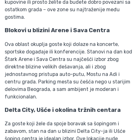
kupovine ili prosto želite da budete dobro povezani sa
ostatkom grada – ove zone su najtraženije među
gostima.
Blokovi u blizini Arene i Sava Centra
Ova oblast okuplja goste koji dolaze na koncerte,
sportske događaje ili konferencije. Stanovi na dan kod
Štark Arene i Sava Centra su najčešći izbor zbog
direktne blizine velikih dešavanja, ali i zbog
jednostavnog pristupa auto-putu, Mostu na Adi i
centru grada. Parking mesta su češća nego u starijim
delovima Beograda, a sam ambijent je moderan i
funkcionalan.
Delta City, Ušće i okolina tržnih centara
Za goste koji žele da spoje boravak sa šopingom i
zabavom, stan na dan u blizini Delta City-ja ili Ušće
šoping centra je idealan izbor. Ove lokacije nude