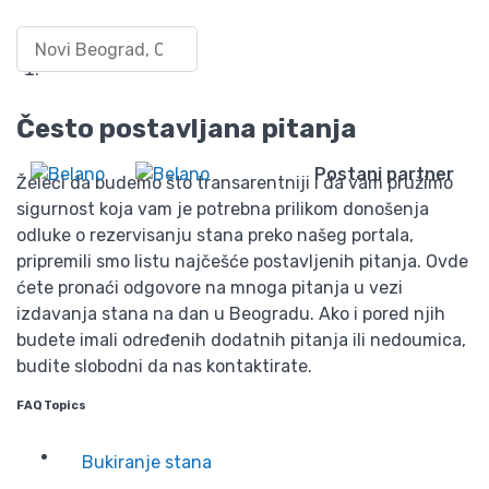
Često postavljena pitanja
Pretraži po lokaciji
Uloguj
se/Registruj
Wishlist
Početna
se
Često postavljena pitanja
Često postavljana pitanja
Postani partner
Želeći da budemo što transarentniji i da vam pružimo
sigurnost koja vam je potrebna prilikom donošenja
odluke o rezervisanju stana preko našeg portala,
pripremili smo listu najčešće postavljenih pitanja. Ovde
ćete pronaći odgovore na mnoga pitanja u vezi
izdavanja stana na dan u Beogradu. Ako i pored njih
budete imali određenih dodatnih pitanja ili nedoumica,
budite slobodni da nas kontaktirate.
FAQ Topics
Bukiranje stana