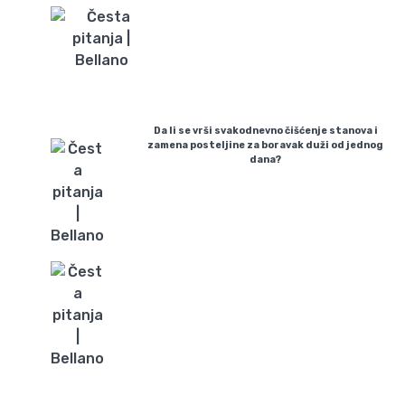
Da li se vrši svakodnevno čišćenje stanova i
zamena posteljine za boravak duži od jednog
dana?