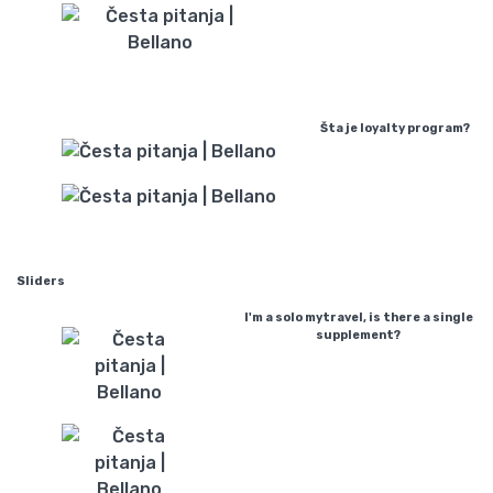
Šta je loyalty program?
Sliders
I'm a solo mytravel, is there a single
supplement?