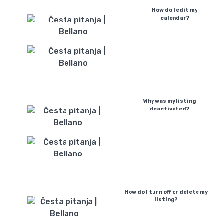
How do I edit my
calendar?
Why was my listing
deactivated?
How do I turn off or delete my
listing?