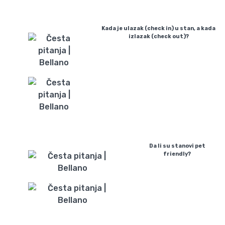
Kada je ulazak (check in) u stan, a kada
izlazak (check out)?
Da li su stanovi pet
friendly?