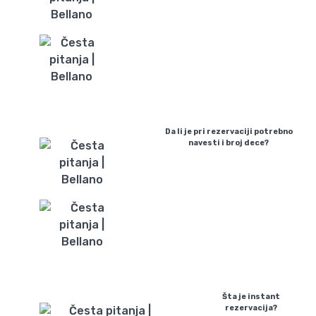
Da li je pri rezervaciji potrebno
navesti i broj dece?
Šta je instant
rezervacija?