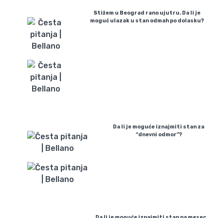
Stižem u Beograd rano ujutru. Da li je
moguć ulazak u stan odmah po dolasku?
Da li je moguće iznajmiti stan za
“dnevni odmor”?
Da li je moguće iznajmiti stan na mesec