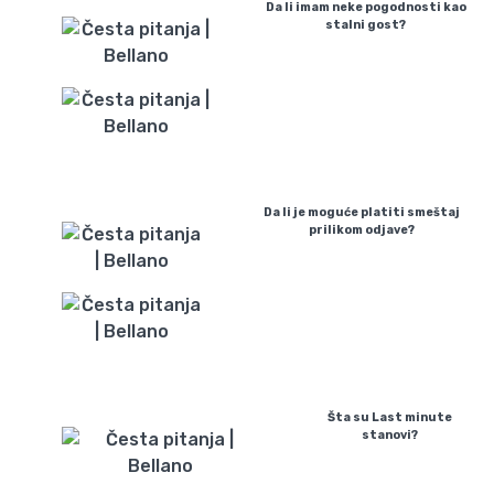
Da li imam neke pogodnosti kao
stalni gost?
Da li je moguće platiti smeštaj
prilikom odjave?
Šta su Last minute
stanovi?