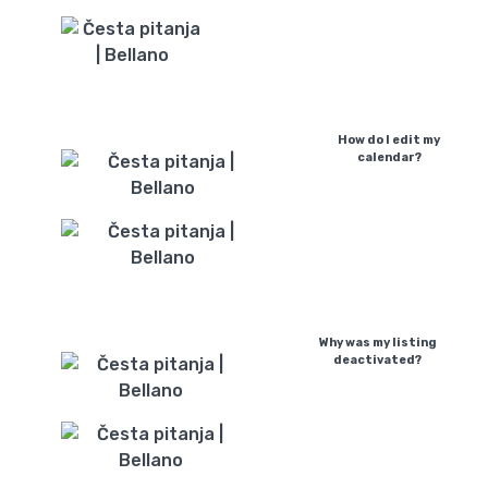
How do I edit my
calendar?
Why was my listing
deactivated?