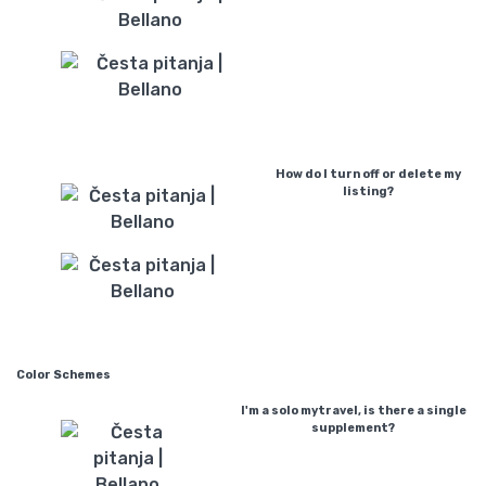
How do I turn off or delete my
listing?
Color Schemes
I'm a solo mytravel, is there a single
supplement?