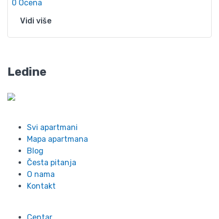
0 Ocena
Vidi više
Ledine
Info
Svi apartmani
Mapa apartmana
Blog
Česta pitanja
O nama
Kontakt
Lokacije
Centar