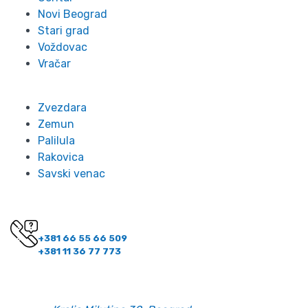
Novi Beograd
Stari grad
Voždovac
Vračar
Zvezdara
Zemun
Palilula
Rakovica
Savski venac
Kontakt
Imate pitanje? Pozovite nas!
+381 66 55 66 509
+381 11 36 77 773
Kontakt informacije
Email:
office@belano.rs