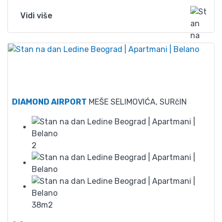
Vidi više
55
DIAMOND AIRPORT
MEŠE SELIMOVIĆA, SURčIN
2
38m2