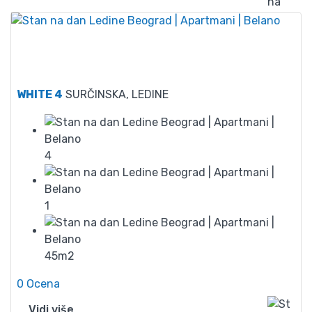
50
WHITE 4
SURČINSKA, LEDINE
4
1
45m2
0 Ocena
Vidi više