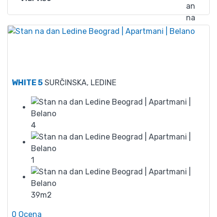
50
WHITE 5
SURČINSKA, LEDINE
4
1
39m2
0 Ocena