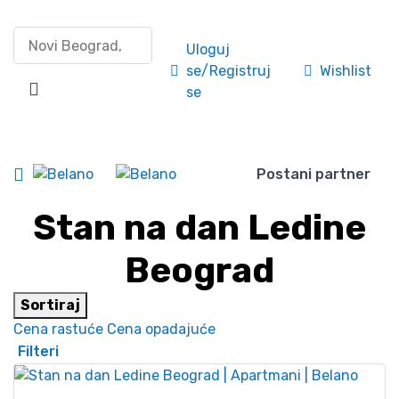
Pretraži po lokaciji
Uloguj
se/Registruj
Wishlist
se
Postani partner
Stan na dan Ledine
Beograd
Sortiraj
Cena rastuće
Cena opadajuće
Filteri