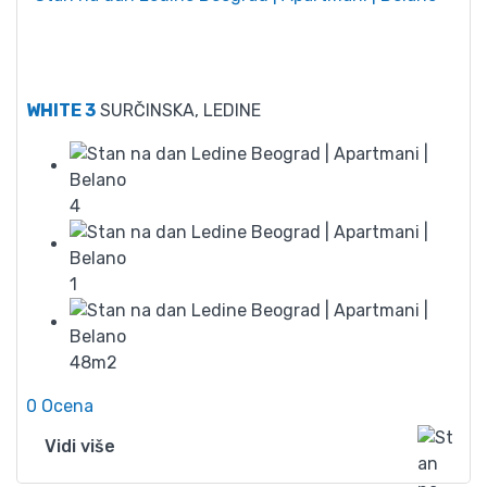
53
WHITE 3
SURČINSKA, LEDINE
4
1
48m2
0 Ocena
Vidi više