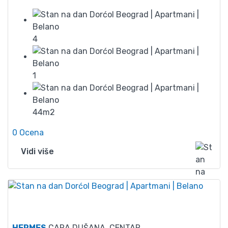
4
1
44m2
0 Ocena
Vidi više
50
HERMES
CARA DUŠANA, CENTAR