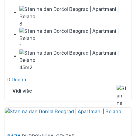
3
1
45m2
0 Ocena
Vidi više
25