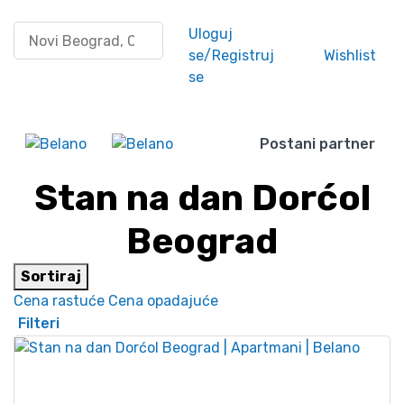
Pretraži po lokaciji
Uloguj
se/Registruj
Wishlist
se
Postani partner
Stan na dan Dorćol
Beograd
Sortiraj
Cena rastuće
Cena opadajuće
Filteri
45