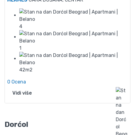
4
1
42m2
0 Ocena
Vidi više
Dorćol