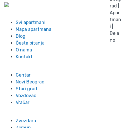
Info
Svi apartmani
Mapa apartmana
Blog
Česta pitanja
O nama
Kontakt
Lokacije
Centar
Novi Beograd
Stari grad
Voždovac
Vračar
Zvezdara
Zemun