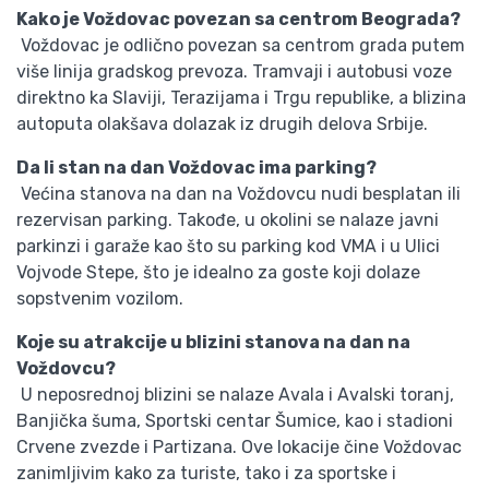
Kako je Voždovac povezan sa centrom Beograda?
Voždovac je odlično povezan sa centrom grada putem
više linija gradskog prevoza. Tramvaji i autobusi voze
direktno ka Slaviji, Terazijama i Trgu republike, a blizina
autoputa olakšava dolazak iz drugih delova Srbije.
Da li stan na dan Voždovac ima parking?
Većina stanova na dan na Voždovcu nudi besplatan ili
rezervisan parking. Takođe, u okolini se nalaze javni
parkinzi i garaže kao što su parking kod VMA i u Ulici
Vojvode Stepe, što je idealno za goste koji dolaze
sopstvenim vozilom.
Koje su atrakcije u blizini stanova na dan na
Voždovcu?
U neposrednoj blizini se nalaze Avala i Avalski toranj,
Banjička šuma, Sportski centar Šumice, kao i stadioni
Crvene zvezde i Partizana. Ove lokacije čine Voždovac
zanimljivim kako za turiste, tako i za sportske i