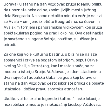
Boravak u stanu na dan Voždovac pruža idealnu priliku
da upoznate neke od najzanimljivijih mesta južnog
dela Beograda. Na samo nekoliko minuta vožnje nalazi
se Avala – omiljeno izletište Beograđana, sa čuvenim
Avalskim tornjem i panoramskim vidikovcem koji pruža
spektakularan pogled na grad i okolinu. Ova destinacija
je savršena za lagane šetnje, opuštanje i uživanje u
prirodi.
Za one koji vole kulturnu baštinu, u blizini se nalaze
spomenici i crkve sa bogatom istorijom, poput Crkve
svetog Vasilija Ostroškog, kao i mesta značajna za
modernu istoriju Srbije. Voždovac je i dom stadionima
dva najveća fudbalska kluba, pa gosti koji borave u
stanu na dan Voždovac često iskoriste priliku da posete
utakmice i dožive pravu sportsku atmosferu.
Ukoliko volite lokalne legende i kultne filmske lokacije,
nezaobilazno mesto je i nekadašnji bioskop Voždovac,