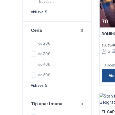
Trosoban
Vidi sve: 5
70
Cena
DOMIN
do 20€
BULEVAR
2
do 30€
do 40€
0 Oce
do 50€
Vid
Vidi sve: 5
150
Tip apartmana
EL CA