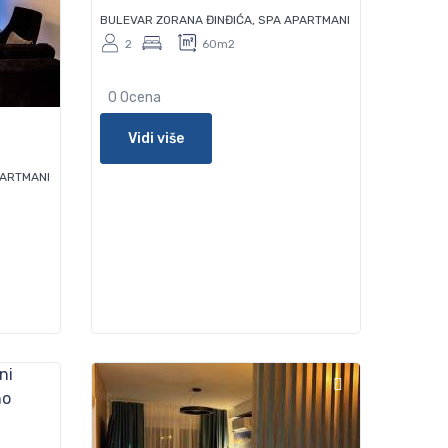
BULEVAR ZORANA ĐINĐIĆA, SPA APARTMANI
2
60m2
0 Ocena
Vidi više
PARTMANI