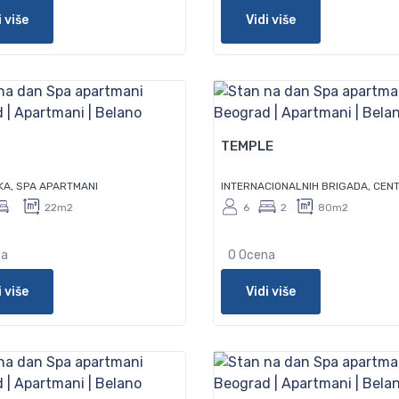
i više
Vidi više
100
TEMPLE
KA, SPA APARTMANI
INTERNACIONALNIH BRIGADA, CEN
22m2
6
2
80m2
na
0 Ocena
i više
Vidi više
70