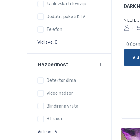
Kablovska televizija
DARK N
Dodatni paketi KTV
MILETE 
2
Telefon
Vidi sve: 8
0 Oce
Vid
Bezbednost
Detektor dima
Video nadzor
Blindirana vrata
H brava
Vidi sve: 9