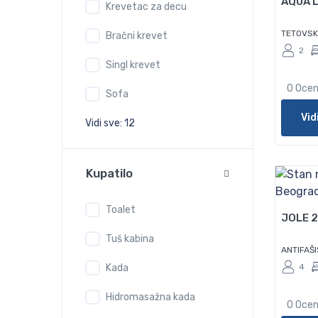
AQUA 
Krevetac za decu
TETOVSK
Bračni krevet
2
Singl krevet
0 Oce
Sofa
Vid
Vidi sve: 12
Kupatilo
60
Toalet
JOLE 2
Tuš kabina
ANTIFAŠ
4
Kada
Hidromasažna kada
0 Oce