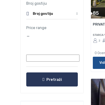
Broj gostiju
85
Broj gostiju
PRIVAT
Price range
STARCA 
—
2
0 Oce
Vid
Pretraži