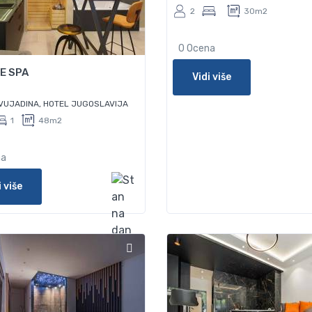
2
30m2
0 Ocena
E SPA
Vidi više
VUJADINA, HOTEL JUGOSLAVIJA
1
48m2
na
i više