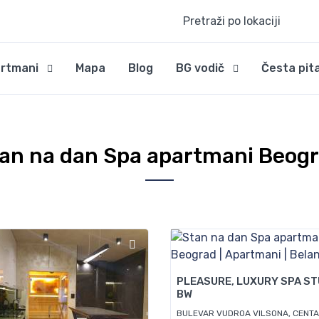
Pretraži po lokaciji
rtmani
Mapa
Blog
BG vodič
Česta pit
an na dan Spa apartmani Beog
90
PLEASURE, LUXURY SPA ST
BW
BULEVAR VUDROA VILSONA, CENT