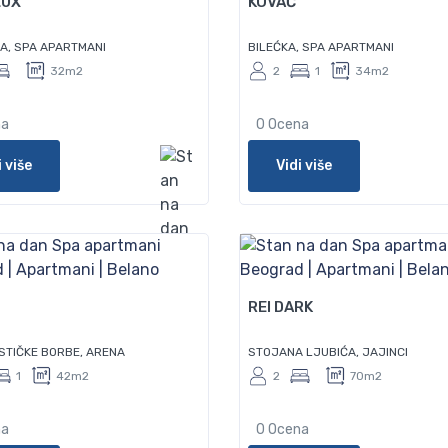
LUX
KOVAČ
A, SPA APARTMANI
BILEĆKA, SPA APARTMANI
32m2
2
1
34m2
na
0 Ocena
i više
Vidi više
79
REI DARK
ISTIČKE BORBE, ARENA
STOJANA LJUBIĆA, JAJINCI
1
42m2
2
70m2
na
0 Ocena