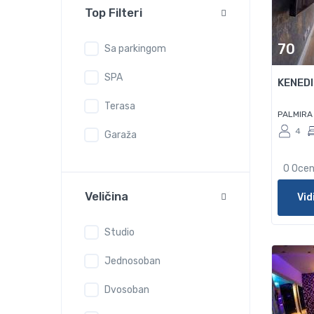
Top Filteri
70
Sa parkingom
SPA
KENEDI
Terasa
PALMIRA
4
Garaža
0 Oce
Veličina
Vid
Studio
Jednosoban
Dvosoban