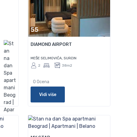
55
DIAMOND AIRPORT
MEŠE SELIMOVIĆA, SURčIN
2
38m2
0 Ocena
Vidi više
100