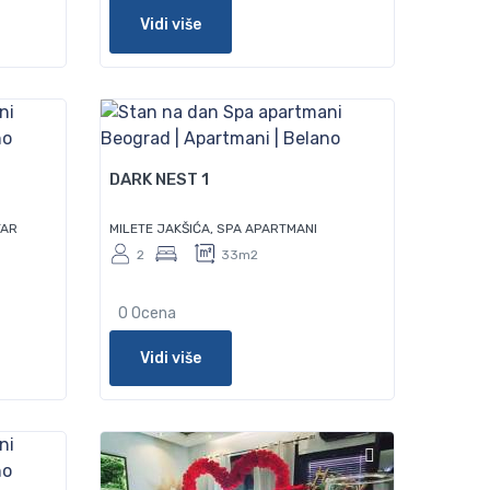
Vidi više
70
DARK NEST 1
TAR
MILETE JAKŠIĆA, SPA APARTMANI
2
33m2
0 Ocena
Vidi više