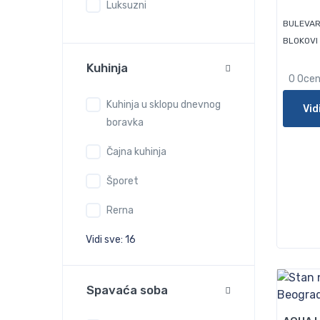
Luksuzni
BULEVAR
BLOKOVI
Kuhinja
0 Oce
Kuhinja u sklopu dnevnog
Vid
boravka
Čajna kuhinja
Šporet
Rerna
Vidi sve: 16
70
Spavaća soba