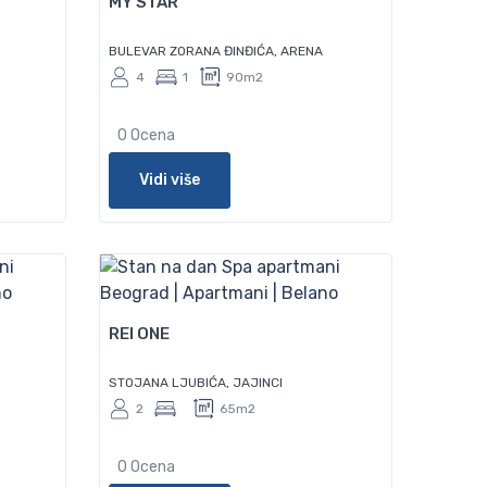
MY STAR
BULEVAR ZORANA ĐINĐIĆA, ARENA
4
1
90m2
0 Ocena
Vidi više
95
REI ONE
STOJANA LJUBIĆA, JAJINCI
2
65m2
0 Ocena