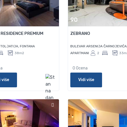
90
 RESIDENCE PREMIUM
ZEBRANO
 TOLJATIJA, FONTANA
BULEVAR ARSENIJA ČARNOJEVIĆA
38m2
APARTMANI
2
33m
na
0 Ocena
i više
Vidi više