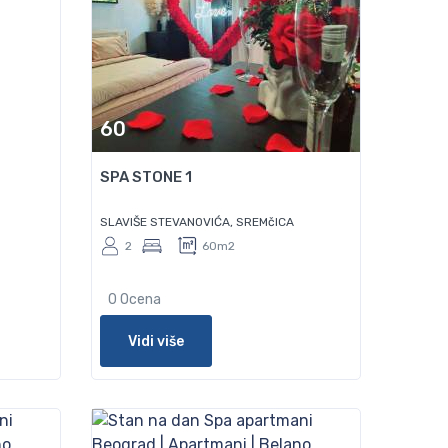
60
SPA STONE 1
SLAVIŠE STEVANOVIĆA, SREMčICA
2
60m2
0 Ocena
Vidi više
50