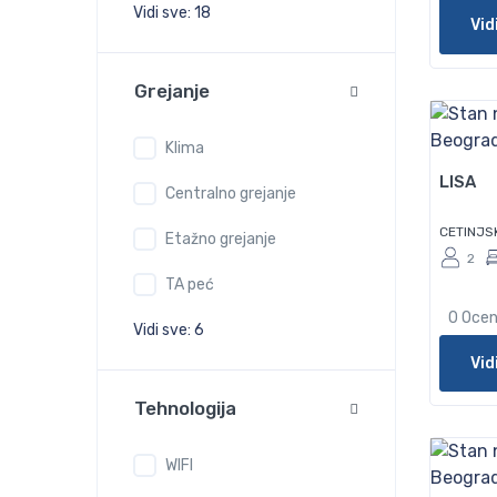
Vidi sve: 18
Vid
Grejanje
60
Klima
LISA
Centralno grejanje
CETINJS
Etažno grejanje
2
TA peć
0 Oce
Vidi sve: 6
Vid
Tehnologija
75
WIFI