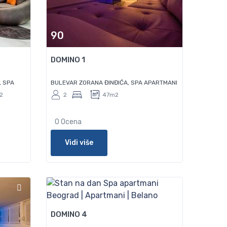
90
DOMINO 1
, SPA
BULEVAR ZORANA ĐINĐIĆA, SPA APARTMANI
2
2
47m2
0 Ocena
Vidi više
80
DOMINO 4