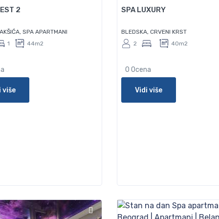
EST 2
SPA LUXURY
JAKŠIĆA, SPA APARTMANI
BLEDSKA, CRVENI KRST
1
44m2
2
40m2
na
0 Ocena
i više
Vidi više
100