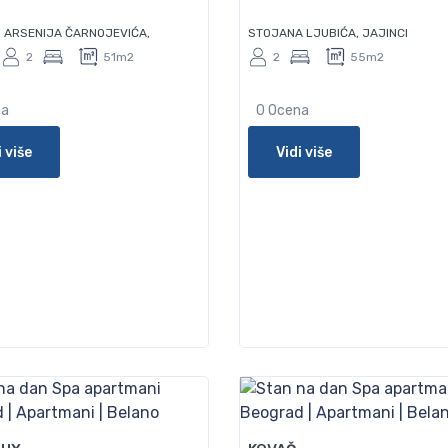
 ARSENIJA ČARNOJEVIĆA,
STOJANA LJUBIĆA, JAJINCI
2
51m2
2
55m2
na
0 Ocena
i više
Vidi više
70