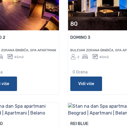
80
O 2
DOMINO 3
 ZORANA ĐINĐIĆA, SPA APARTMANI
BULEVAR ZORANA ĐINĐIĆA, SPA A
45m2
2
40m2
na
0 Ocena
i više
Vidi više
65
PO
REI BLUE