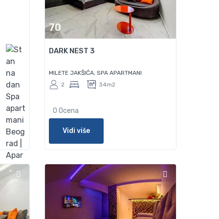
70
DARK NEST 3
MILETE JAKŠIĆA, SPA APARTMANI
2
34m2
0 Ocena
Vidi više