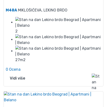
42
M48A
MIKLOŠIĆEVA, LEKINO BRDO
2
27m2
0 Ocena
Vidi više