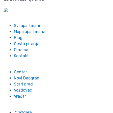
Info
Svi apartmani
Mapa apartmana
Blog
Česta pitanja
O nama
Kontakt
Lokacije
Centar
Novi Beograd
Stari grad
Voždovac
Vračar
Zvezdara