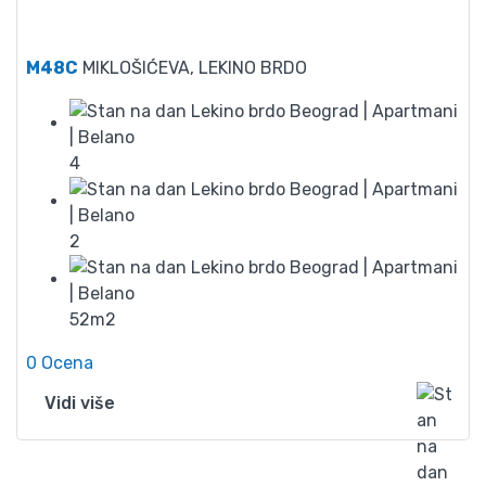
65
M48C
MIKLOŠIĆEVA, LEKINO BRDO
4
2
52m2
0 Ocena
Vidi više