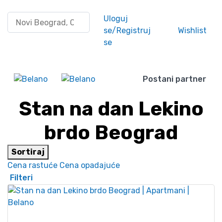
Pretraži po lokaciji
Uloguj
se/Registruj
Wishlist
se
Postani partner
Stan na dan Lekino
brdo Beograd
Sortiraj
Cena rastuće
Cena opadajuće
Filteri