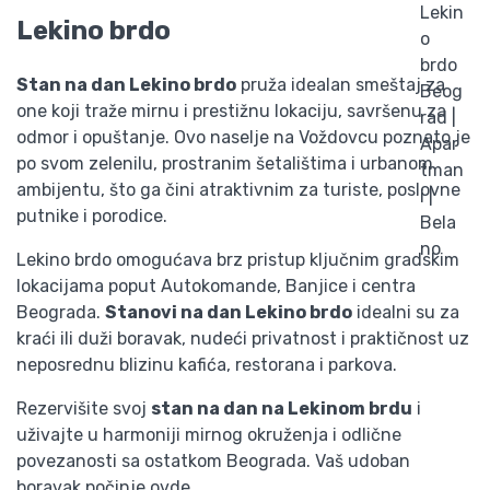
Lekino brdo
Stan na dan Lekino brdo
pruža idealan smeštaj za
one koji traže mirnu i prestižnu lokaciju, savršenu za
odmor i opuštanje. Ovo naselje na Voždovcu poznato je
po svom zelenilu, prostranim šetalištima i urbanom
ambijentu, što ga čini atraktivnim za turiste, poslovne
putnike i porodice.
Lekino brdo omogućava brz pristup ključnim gradskim
lokacijama poput Autokomande, Banjice i centra
Beograda.
Stanovi na dan Lekino brdo
idealni su za
kraći ili duži boravak, nudeći privatnost i praktičnost uz
neposrednu blizinu kafića, restorana i parkova.
Rezervišite svoj
stan na dan na Lekinom brdu
i
uživajte u harmoniji mirnog okruženja i odlične
povezanosti sa ostatkom Beograda. Vaš udoban
boravak počinje ovde