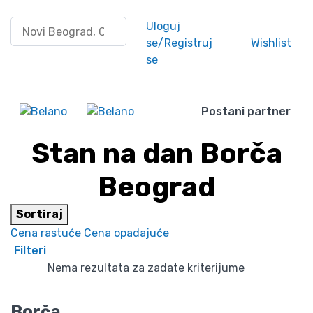
Pretraži po lokaciji
Uloguj
se/Registruj
Wishlist
se
Postani partner
Stan na dan Borča
Beograd
Sortiraj
Cena rastuće
Cena opadajuće
Filteri
Nema rezultata za zadate kriterijume
Borča