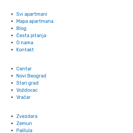
Info
Svi apartmani
Mapa apartmana
Blog
Česta pitanja
O nama
Kontakt
Lokacije
Centar
Novi Beograd
Stari grad
Voždovac
Vračar
Zvezdara
Zemun
Palilula