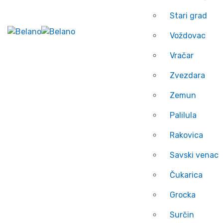
Stari grad
Voždovac
Vračar
Zvezdara
Zemun
Palilula
Rakovica
Savski venac
Čukarica
Grocka
Surčin