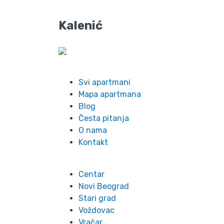
Kalenić
Info
Svi apartmani
Mapa apartmana
Blog
Česta pitanja
O nama
Kontakt
Lokacije
Centar
Novi Beograd
Stari grad
Voždovac
Vračar