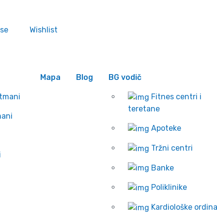
 se
Wishlist
Mapa
Blog
BG vodič
rtmani
Fitnes centri i
teretane
mani
Apoteke
Tržni centri
i
Banke
Poliklinike
Kardiološke ordina