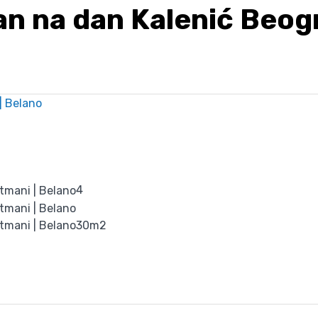
an na dan Kalenić Beog
4
30m2