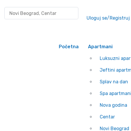
Pretraži po lokaciji
Uloguj se/Registruj
Početna
Apartmani
Luksuzni apa
Jeftini apart
Splav na dan
Spa apartman
Nova godina
Centar
Novi Beograd