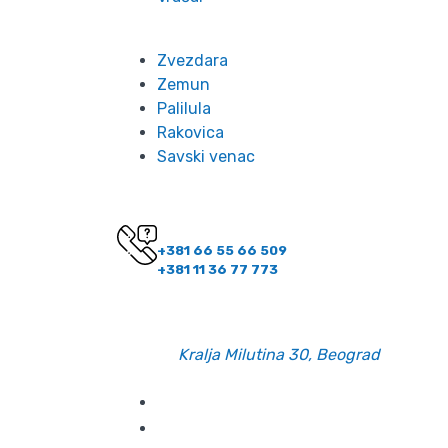
Zvezdara
Zemun
Palilula
Rakovica
Savski venac
Kontakt
Imate pitanje? Pozovite nas!
+381 66 55 66 509
+381 11 36 77 773
Kontakt informacije
Email:
office@belano.rs
Adresa:
Kralja Milutina 30, Beograd