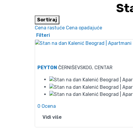
St
Sortiraj
Cena rastuće
Cena opadajuće
Filteri
50
PEYTON
ČERNIŠEVSKOG, CENTAR
0 Ocena
Vidi više