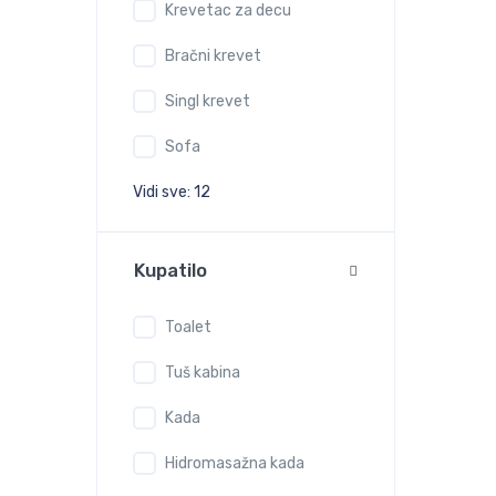
Krevetac za decu
Bračni krevet
Singl krevet
Sofa
Vidi sve: 12
Kupatilo
Toalet
Tuš kabina
Kada
Hidromasažna kada