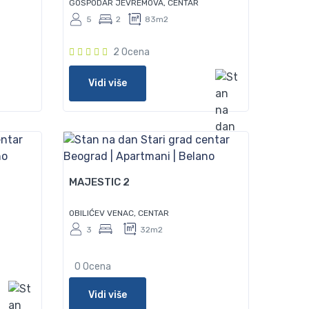
GOSPODAR JEVREMOVA, CENTAR
5
2
83m2
2 Ocena
Vidi više
50
MAJESTIC 2
OBILIĆEV VENAC, CENTAR
3
32m2
0 Ocena
Vidi više