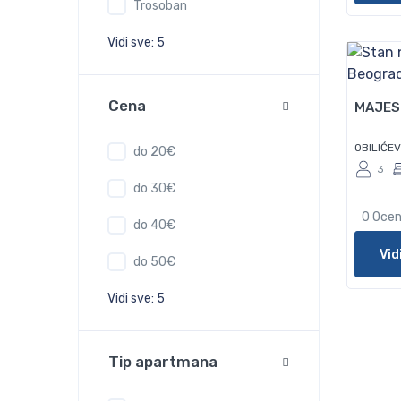
Trosoban
Vidi sve: 5
50
Cena
MAJES
OBILIĆE
do 20€
3
do 30€
0 Oce
do 40€
Vid
do 50€
Vidi sve: 5
Tip apartmana