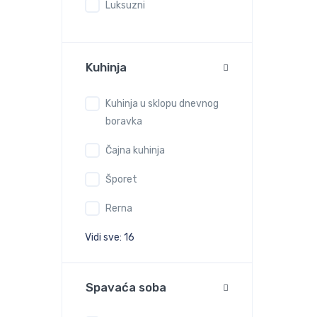
Luksuzni
Kuhinja
Kuhinja u sklopu dnevnog
boravka
Čajna kuhinja
Šporet
Rerna
Vidi sve: 16
Spavaća soba