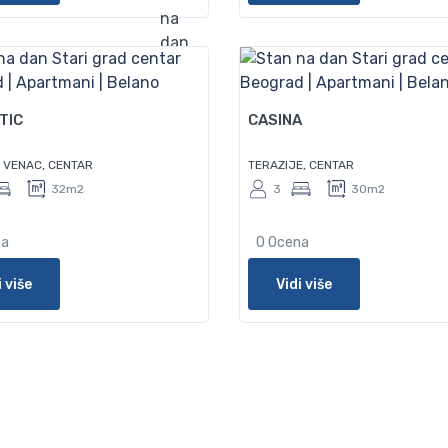
50
TIC
CASINA
V VENAC, CENTAR
TERAZIJE, CENTAR
32m2
3
30m2
na
0 Ocena
i više
Vidi više