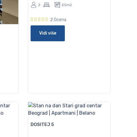
2
25m2
2 Ocena
Vidi više
60
DOSITEJ 5