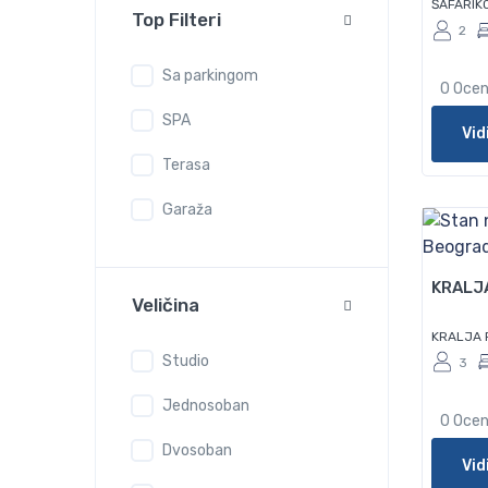
ŠAFARIK
Top Filteri
2
Sa parkingom
0 Oce
SPA
Vid
Terasa
Garaža
50
KRALJ
Veličina
KRALJA 
Studio
3
Jednosoban
0 Oce
Dvosoban
Vid