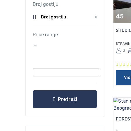
Broj gostiju
45
Broj gostiju
STUDIO
Price range
STRAHIN
—
2
Vid
Pretraži
45
FORES