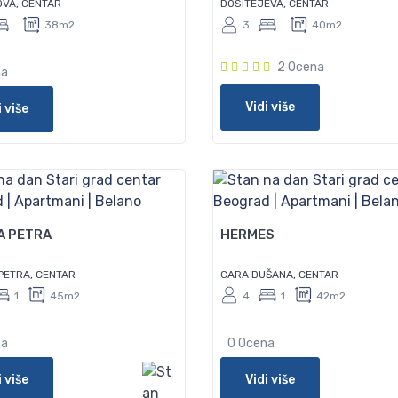
OVA, CENTAR
DOSITEJEVA, CENTAR
38m2
3
40m2
2 Ocena
na
Vidi više
i više
50
A PETRA
HERMES
PETRA, CENTAR
CARA DUŠANA, CENTAR
1
45m2
4
1
42m2
na
0 Ocena
i više
Vidi više