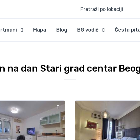
Pretraži po lokaciji
rtmani
Mapa
Blog
BG vodič
Česta pit
n na dan Stari grad centar Beo