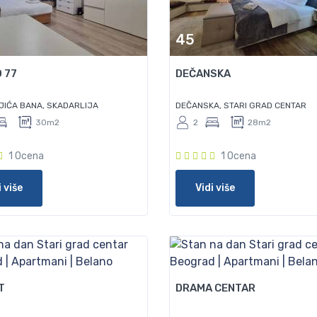
45
 77
DEČANSKA
JIĆA BANA, SKADARLIJA
DEČANSKA, STARI GRAD CENTAR
30m2
2
28m2
1 Ocena
1 Ocena
i više
Vidi više
45
T
DRAMA CENTAR