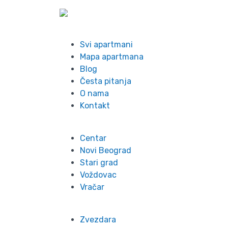
Info
Svi apartmani
Mapa apartmana
Blog
Česta pitanja
O nama
Kontakt
Lokacije
Centar
Novi Beograd
Stari grad
Voždovac
Vračar
Zvezdara