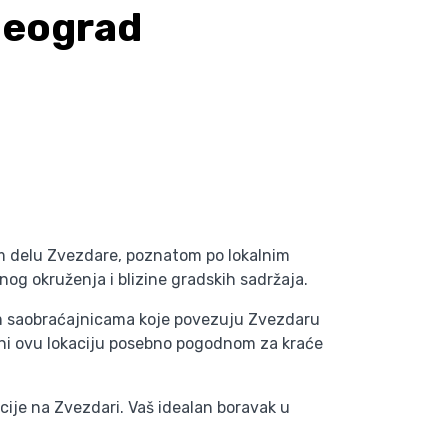
Beograd
om delu Zvezdare, poznatom po lokalnim
g okruženja i blizine gradskih sadržaja.
im saobraćajnicama koje povezuju Zvezdaru
čini ovu lokaciju posebno pogodnom za kraće
acije na Zvezdari. Vaš idealan boravak u