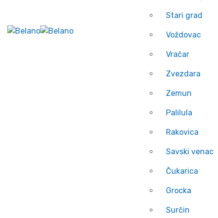
Stari grad
Voždovac
Vračar
Zvezdara
Zemun
Palilula
Rakovica
Savski venac
Čukarica
Grocka
Surčin