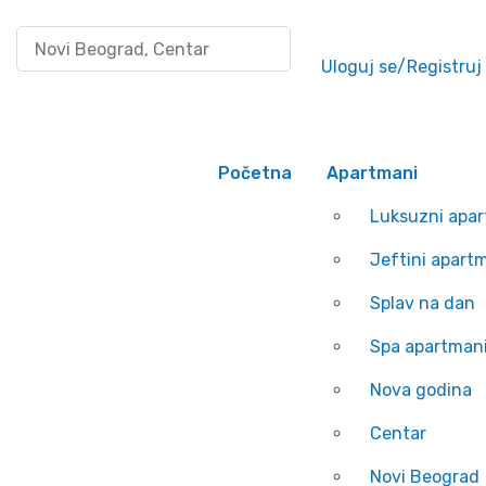
Pretraži po lokaciji
Uloguj se/Registruj
Početna
Apartmani
Luksuzni apa
Jeftini apart
Splav na dan
Spa apartman
Nova godina
Centar
Novi Beograd