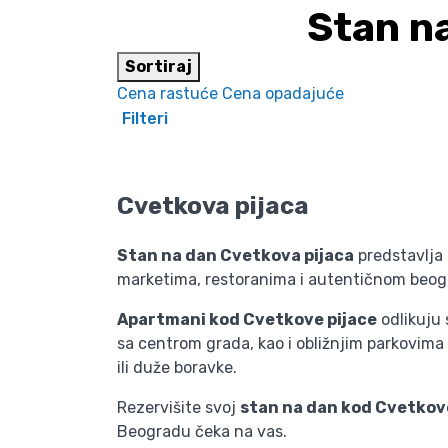
Stan n
Sortiraj
Cena rastuće
Cena opadajuće
Filteri
Cvetkova pijaca
Stan na dan Cvetkova pijaca
predstavlja 
marketima, restoranima i autentičnom beogr
Apartmani kod Cvetkove pijace
odlikuju
sa centrom grada, kao i obližnjim parkovima
ili duže boravke.
Rezervišite svoj
stan na dan kod Cvetkov
Beogradu čeka na vas.