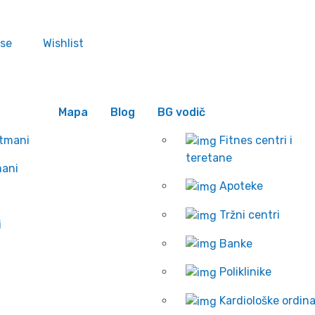
 se
Wishlist
Mapa
Blog
BG vodič
rtmani
Fitnes centri i
teretane
mani
Apoteke
Tržni centri
i
Banke
Poliklinike
Kardiološke ordina