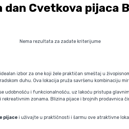
a dan Cvetkova pijaca 
Nema rezultata za zadate kriterijume
idealan izbor za one koji žele praktičan smeštaj u živopisn
adskom duhu. Ova lokacija pruža savršenu kombinaciju mirno
 se udobnošću i funkcionalnošću, uz lakoću pristupa glavn
 i rekreativnim zonama. Blizina pijace i brojnih prodavnica 
e pijace
i uživajte u praktičnosti i šarmu ove atraktivne lok