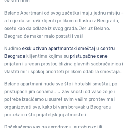
vlastiti dom.
Belano Apartmani od svog začetka imaju jednu misiju –
a to je da se naši klijenti prilikom odlaska iz Beograda,
osete kao da odlaze iz svog grada. Jer uz Belano,
Beograd će makar malo postati i vaš!
Nudimo
ekskluzivan apartmantski smeštaj
u
centru
Beograda
klijentima kojima su
pristupačne cene
,
prijatan i uredan prostor, blizina glavnih saobraćajnica i
vlastiti mir i spokoj prioriteti prilikom odabira smeštaja…
Belano apartmani nude sve što i hotelski smeštaj, po
pristupačnijim cenama… U zavisnosti od vaše želje i
potrebe izaćićemo u susret svim vašim prohtevima i
organizovati sve, kako bi vam boravak u Beogradu
protekao u što prijateljskijoj atmosferi…
Dočekaćemo vas na aerodromu, autobuskoj ili