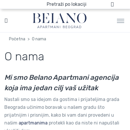
Pretraži po lokaciji
Početna
O nama
O nama
Mi smo Belano Apartmani
agencija
koja ima jedan cilj
vaš užitak
Nastali smo sa idejom da gostima i prijateljima grada
Beograda učinimo boravak u našem gradu što
prijatnijim i prisnijim, kako bi vam dani provedeni u
našim
apartmanima
protekli kao da niste ni napuštali