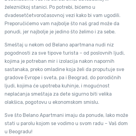
železničkoj stanici. Po potrebi, bićemo u
dvadesetčetvoročasovnoj vezi kako bi vam ugodili.
Preporučićemo vam najbolje što naš grad može da
ponudi, jer najbolje je jedino što želimo i za sebe.
Smeštaj u nekom od Belano apartmana nudi niz
pogodnosti za sve tipove turista – od poslovnih ljudi,
kojima je potreban mir i izolacija nakon napornih
sastanaka, preko omladine koja želi da proputuje sve
gradove Evrope i sveta, pa i Beograd, do porodičnih
ljudi, kojima će upotreba kuhinje, i mogućnost
neplaćanja smeštaja za dete sigurno biti velika
olakšica, pogotovu u ekonomskom smislu.
Sve što Belano Apartmani imaju da ponude, lako može
stati u parolu kojom se vodimo u svom radu – Vaš dom
u Beogradu!