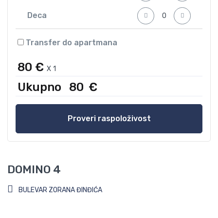
Deca
Transfer do apartmana
80 €
X
1
Ukupno
80
€
Proveri raspoloživost
DOMINO 4
BULEVAR ZORANA ĐINĐIĆA