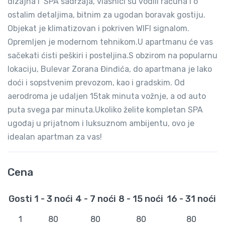
dizajna i SPA sadržaja, vlasnici su vodili računa i o
ostalim detaljima, bitnim za ugodan boravak gostiju.
Objekat je klimatizovan i pokriven WIFI signalom.
Opremljen je modernom tehnikom.U apartmanu će vas
sačekati ćisti peškiri i posteljina.S obzirom na popularnu
lokaciju, Bulevar Zorana Đinđića, do apartmana je lako
doći i sopstvenim prevozom, kao i gradskim. Od
aerodroma je udaljen 15tak minuta vožnje, a od auto
puta svega par minuta.Ukoliko želite kompletan SPA
ugođaj u prijatnom i luksuznom ambijentu, ovo je
idealan apartman za vas!
Cena
Gosti
1 - 3 noći
4 - 7 noći
8 - 15 noći
16 - 31 noći
1
80
80
80
80