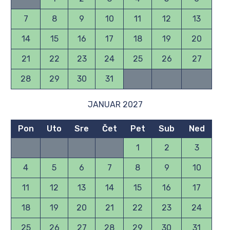
7
8
9
10
11
12
13
14
15
16
17
18
19
20
21
22
23
24
25
26
27
28
29
30
31
JANUAR 2027
Pon
Uto
Sre
Čet
Pet
Sub
Ned
1
2
3
4
5
6
7
8
9
10
11
12
13
14
15
16
17
18
19
20
21
22
23
24
25
26
27
28
29
30
31