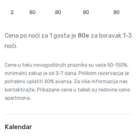
2
80
80
80
80
Cena po noći za
1
gosta je
80e
za boravak
1-3
noći.
Cene u toku novogodišnjih praznika su veće 50-150%,
minimalni zakup je od 3-7 dana. Prilikom rezervacije je
potrebno uplatiti 50% avansa. Za više informacija nas
kontaktirajte. Prikazane cene u tabeli su redovne cene
apartmana.
Kalendar