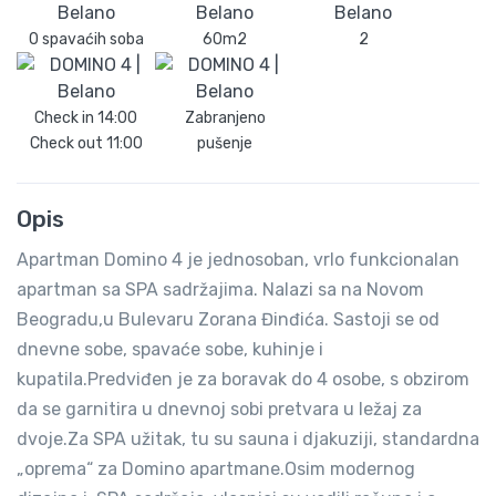
0 spavaćih soba
60m2
2
Check in
14:00
Zabranjeno
Check out
11:00
pušenje
Opis
Apartman Domino 4 je jednosoban, vrlo funkcionalan
apartman sa SPA sadržajima. Nalazi sa na Novom
Beogradu,u Bulevaru Zorana Đinđića. Sastoji se od
dnevne sobe, spavaće sobe, kuhinje i
kupatila.Predviđen je za boravak do 4 osobe, s obzirom
da se garnitira u dnevnoj sobi pretvara u ležaj za
dvoje.Za SPA užitak, tu su sauna i djakuziji, standardna
„oprema“ za Domino apartmane.Osim modernog