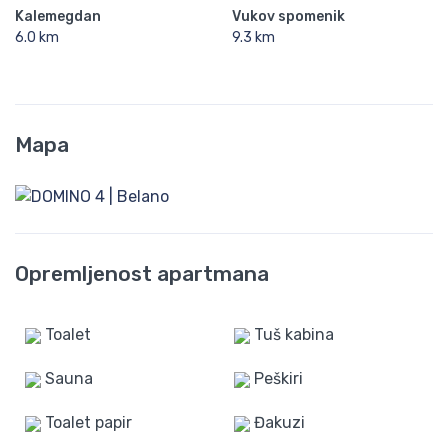
Kalemegdan
Vukov spomenik
6.0 km
9.3 km
Mapa
Opremljenost apartmana
Toalet
Tuš kabina
Sauna
Peškiri
Toalet papir
Đakuzi