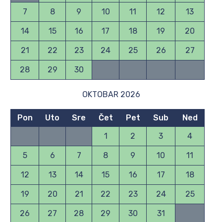
7
8
9
10
11
12
13
14
15
16
17
18
19
20
21
22
23
24
25
26
27
28
29
30
OKTOBAR 2026
Pon
Uto
Sre
Čet
Pet
Sub
Ned
1
2
3
4
5
6
7
8
9
10
11
12
13
14
15
16
17
18
19
20
21
22
23
24
25
26
27
28
29
30
31