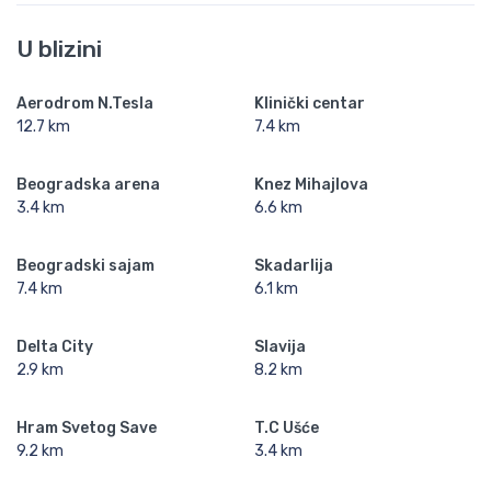
U blizini
Aerodrom N.Tesla
Klinički centar
12.7 km
7.4 km
Beogradska arena
Knez Mihajlova
3.4 km
6.6 km
Beogradski sajam
Skadarlija
7.4 km
6.1 km
Delta City
Slavija
2.9 km
8.2 km
Hram Svetog Save
T.C Ušće
9.2 km
3.4 km