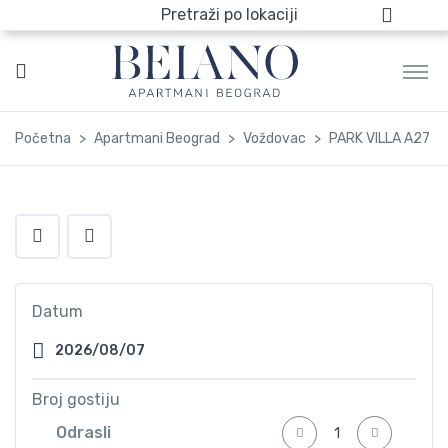
Pretraži po lokaciji
Početna
Apartmani Beograd
Voždovac
PARK VILLA A27
Datum
Broj gostiju
Odrasli