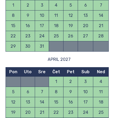
1
2
3
4
5
6
7
8
9
10
11
12
13
14
15
16
17
18
19
20
21
22
23
24
25
26
27
28
29
30
31
APRIL 2027
Pon
Uto
Sre
Čet
Pet
Sub
Ned
1
2
3
4
5
6
7
8
9
10
11
12
13
14
15
16
17
18
19
20
21
22
23
24
25