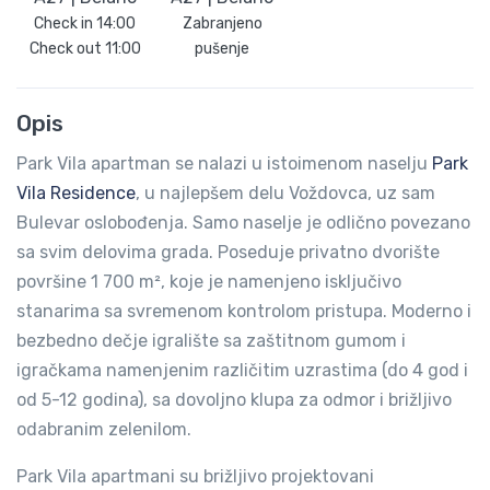
Check in
14:00
Zabranjeno
Check out
11:00
pušenje
Opis
Park Vila apartman se nalazi u istoimenom naselju
Park
Vila Residence
, u najlepšem delu Voždovca, uz sam
Bulevar oslobođenja. Samo naselje je odlično povezano
sa svim delovima grada. Poseduje privatno dvorište
površine 1 700 m², koje je namenjeno isključivo
stanarima sa svremenom kontrolom pristupa. Moderno i
bezbedno dečje igralište sa zaštitnom gumom i
igračkama namenjenim različitim uzrastima (do 4 god i
od 5-12 godina), sa dovoljno klupa za odmor i brižljivo
odabranim zelenilom.
Park Vila apartmani su brižljivo projektovani