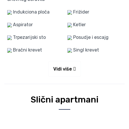
Indukciona ploča
Frižider
Aspirator
Ketler
Trpezarijski sto
Posudje i escajg
Bračni krevet
Singl krevet
Vidi više
Slični apartmani