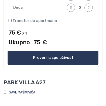
Deca
Transfer do apartmana
75 €
X
1
Ukupno
75
€
Proveri raspoloživost
PARK VILLA A27
SAVE MAŠKOVIĆA