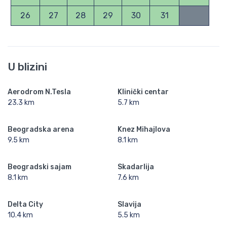
26
27
28
29
30
31
U blizini
Aerodrom N.Tesla
Klinički centar
23.3 km
5.7 km
Beogradska arena
Knez Mihajlova
9.5 km
8.1 km
Beogradski sajam
Skadarlija
8.1 km
7.6 km
Delta City
Slavija
10.4 km
5.5 km