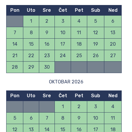
Pon
Uto
Sre
Čet
Pet
Sub
Ned
1
2
3
4
5
6
7
8
9
10
11
12
13
14
15
16
17
18
19
20
21
22
23
24
25
26
27
28
29
30
OKTOBAR 2026
Pon
Uto
Sre
Čet
Pet
Sub
Ned
1
2
3
4
5
6
7
8
9
10
11
12
13
14
15
16
17
18