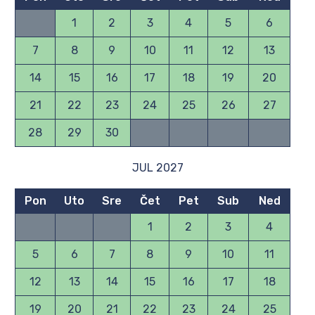
1
2
3
4
5
6
7
8
9
10
11
12
13
14
15
16
17
18
19
20
21
22
23
24
25
26
27
28
29
30
JUL 2027
Pon
Uto
Sre
Čet
Pet
Sub
Ned
1
2
3
4
5
6
7
8
9
10
11
12
13
14
15
16
17
18
19
20
21
22
23
24
25