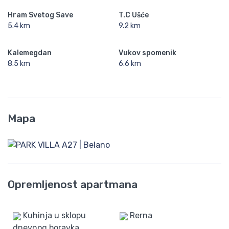
Hram Svetog Save
T.C Ušće
5.4 km
9.2 km
Kalemegdan
Vukov spomenik
8.5 km
6.6 km
Mapa
Opremljenost apartmana
Kuhinja u sklopu
Rerna
dnevnog boravka