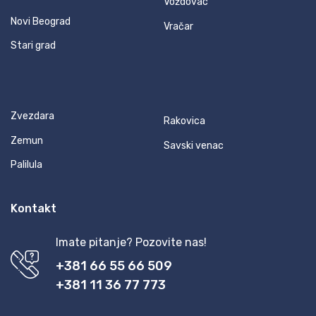
Voždovac
Novi Beograd
Vračar
Stari grad
Zvezdara
Rakovica
Zemun
Savski venac
Palilula
Kontakt
Imate pitanje? Pozovite nas!
+381 66 55 66 509
+381 11 36 77 773