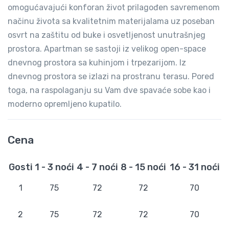
omogućavajući konforan život prilagođen savremenom
načinu života sa kvalitetnim materijalama uz poseban
osvrt na zaštitu od buke i osvetljenost unutrašnjeg
prostora. Apartman se sastoji iz velikog open-space
dnevnog prostora sa kuhinjom i trpezarijom. Iz
dnevnog prostora se izlazi na prostranu terasu. Pored
toga, na raspolaganju su Vam dve spavaće sobe kao i
moderno opremljeno kupatilo.
Cena
Gosti
1 - 3 noći
4 - 7 noći
8 - 15 noći
16 - 31 noći
1
75
72
72
70
2
75
72
72
70