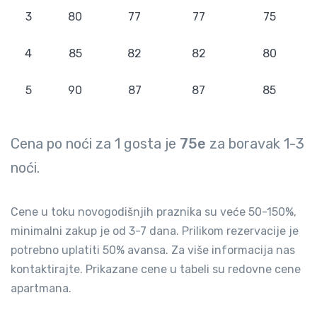
3
80
77
77
75
4
85
82
82
80
5
90
87
87
85
Cena po noći za
1
gosta je
75e
za boravak
1-3
noći.
Cene u toku novogodišnjih praznika su veće 50-150%,
minimalni zakup je od 3-7 dana. Prilikom rezervacije je
potrebno uplatiti 50% avansa. Za više informacija nas
kontaktirajte. Prikazane cene u tabeli su redovne cene
apartmana.