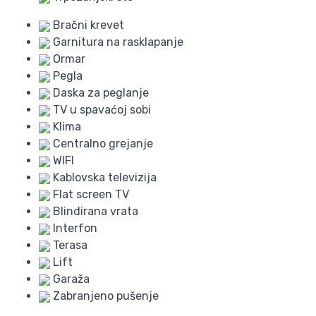
Bračni krevet
Garnitura na rasklapanje
Ormar
Pegla
Daska za peglanje
TV u spavaćoj sobi
Klima
Centralno grejanje
WIFI
Kablovska televizija
Flat screen TV
Blindirana vrata
Interfon
Terasa
Lift
Garaža
Zabranjeno pušenje