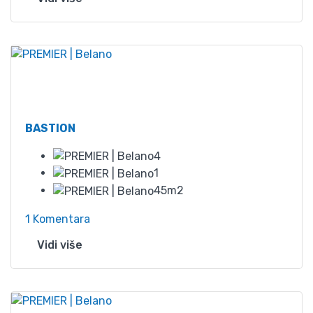
Od
45
BASTION
4
1
45m2
1 Komentara
Vidi više