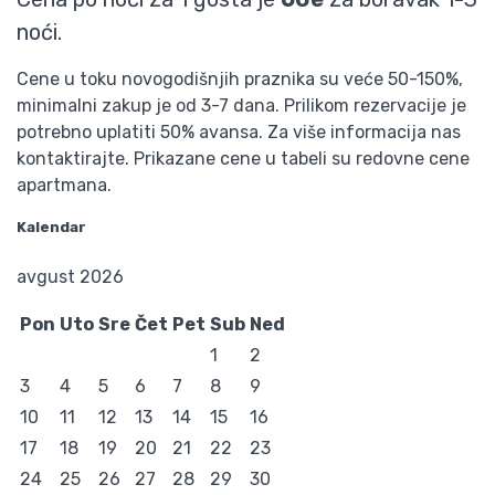
noći.
Cene u toku novogodišnjih praznika su veće 50-150%,
minimalni zakup je od 3-7 dana. Prilikom rezervacije je
potrebno uplatiti 50% avansa. Za više informacija nas
kontaktirajte. Prikazane cene u tabeli su redovne cene
apartmana.
Kalendar
avgust 2026
Pon
Uto
Sre
Čet
Pet
Sub
Ned
1
2
3
4
5
6
7
8
9
10
11
12
13
14
15
16
17
18
19
20
21
22
23
24
25
26
27
28
29
30