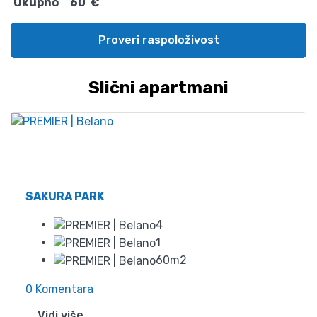
Ukupno
60
€
Proveri raspoloživost
Slični apartmani
Od
90
SAKURA PARK
4
1
60m2
0 Komentara
Vidi više