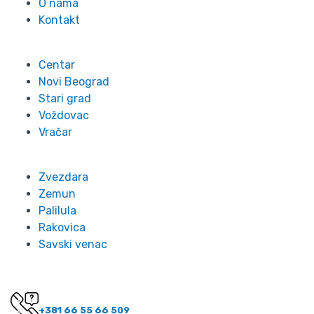
O nama
Kontakt
Lokacije
Centar
Novi Beograd
Stari grad
Voždovac
Vračar
Zvezdara
Zemun
Palilula
Rakovica
Savski venac
Kontakt
Imate pitanje? Pozovite nas!
+381 66 55 66 509