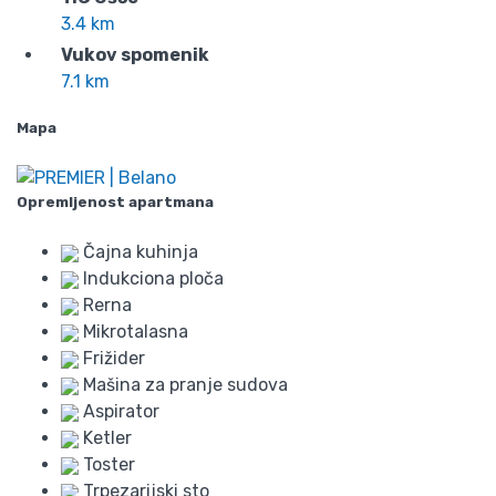
3.4 km
Vukov spomenik
7.1 km
Mapa
Opremljenost apartmana
Čajna kuhinja
Indukciona ploča
Rerna
Mikrotalasna
Frižider
Mašina za pranje sudova
Aspirator
Ketler
Toster
Trpezarijski sto