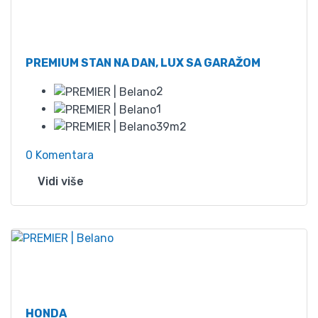
Od
65
PREMIUM STAN NA DAN, LUX SA GARAŽOM
2
1
39m2
0 Komentara
Vidi više
Od
52
HONDA