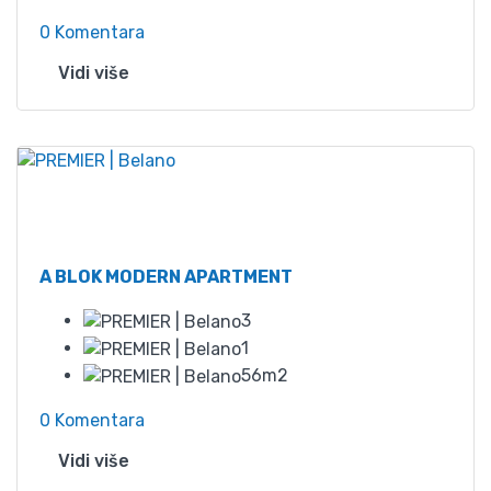
0 Komentara
Vidi više
Od
60
A BLOK MODERN APARTMENT
3
1
56m2
0 Komentara
Vidi više