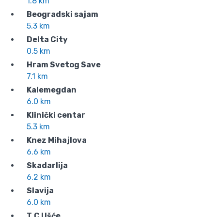
1.8 km
Beogradski sajam
5.3 km
Delta City
0.5 km
Hram Svetog Save
7.1 km
Kalemegdan
6.0 km
Klinički centar
5.3 km
Knez Mihajlova
6.6 km
Skadarlija
6.2 km
Slavija
6.0 km
T.C Ušće