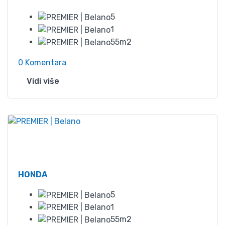
5
1
55m2
0 Komentara
Vidi više
Od
52
HONDA
5
1
55m2