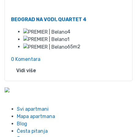
Od
75
BEOGRAD NA VODI, QUARTET 4
4
1
65m2
0 Komentara
Vidi više
Info
Svi apartmani
Mapa apartmana
Blog
Česta pitanja