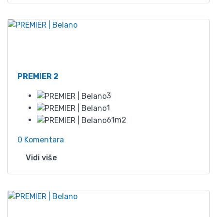
Od
60
PREMIER 2
3
1
61m2
0 Komentara
Vidi više