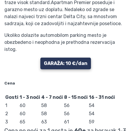
traze visok standard.Apartman Premier poseduje i
garazno mesto uz doplatu. Nedaleko od zgrade se
nalazi najveci trzni centar Delta City, sa mnostvom
sadrzaja, koji ce zadovoljiti i najzahtevnije posetioce.
Ukoliko dolazite automobilom parking mesto je
obezbeđeno i neophodna je prethodna rezervacija
istog.
GARAŽA: 10 €/dan
Cena
Gosti
1 - 3 noći
4 - 7 noći
8 - 15 noći
16 - 31 noći
1
60
58
56
54
2
60
58
56
54
3
65
63
61
59
Cena po noći za
1
gosta je
60e
za boravak
1-3