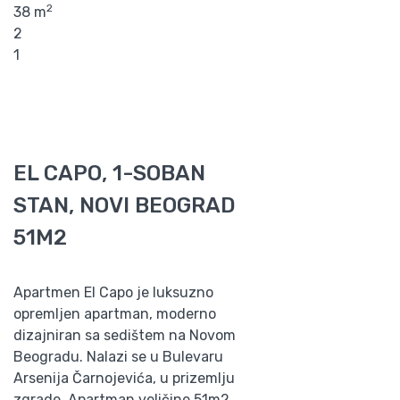
2
38 m
2
1
EL CAPO, 1-SOBAN
STAN, NOVI BEOGRAD
51M2
Apartmen El Capo je luksuzno
opremljen apartman, moderno
dizajniran sa sedištem na Novom
Beogradu. Nalazi se u Bulevaru
Arsenija Čarnojevića, u prizemlju
zgrade. Apartman veličine 51m2,