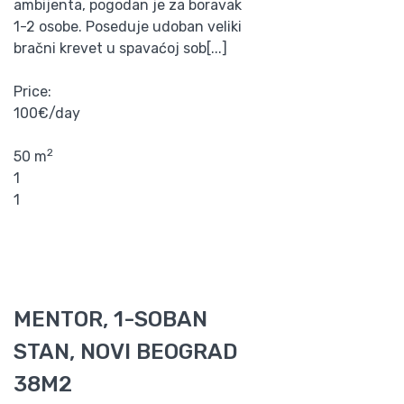
ambijenta, pogodan je za boravak
1-2 osobe. Poseduje udoban veliki
bračni krevet u spavaćoj sob[...]
Price:
100€/day
2
50 m
1
1
MENTOR, 1-SOBAN
STAN, NOVI BEOGRAD
38M2