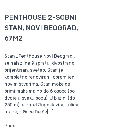
PENTHOUSE 2-SOBNI
STAN, NOVI BEOGRAD,
67M2
Stan ‚‚Penthouse Novi Beograd‚‚
se nalazi na 9 spratu, dvostrano
orijentisan, svetao. Stan je
kompletno renoviran i opremljen
novim stvarima. Stan može da
primi maksimalno do 6 osoba (po
dvoje u svaku sobu). U blizini (do
250 m) je hotel Jugoslavija, ‚‚ulica
hrane‚‚- Goce Delče[...]
Price: