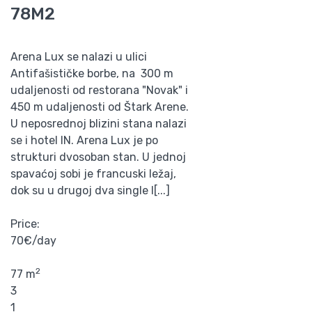
78M2
Arena Lux se nalazi u ulici
Antifašističke borbe, na 300 m
udaljenosti od restorana "Novak" i
450 m udaljenosti od Štark Arene.
U neposrednoj blizini stana nalazi
se i hotel IN. Arena Lux je po
strukturi dvosoban stan. U jednoj
spavaćoj sobi je francuski ležaj,
dok su u drugoj dva single l[...]
Price:
70€/day
2
77 m
3
1