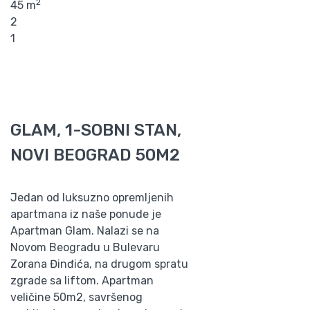
2
45 m
2
1
GLAM, 1-SOBNI STAN,
NOVI BEOGRAD 50M2
Jedan od luksuzno opremljenih
apartmana iz naše ponude je
Apartman Glam. Nalazi se na
Novom Beogradu u Bulevaru
Zorana Đinđića, na drugom spratu
zgrade sa liftom. Apartman
veličine 50m2, savršenog