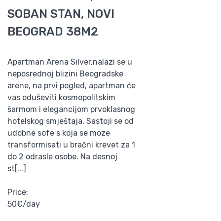
SOBAN STAN, NOVI
BEOGRAD 38M2
Apartman Arena Silver,nalazi se u
neposrednoj blizini Beogradske
arene, na prvi pogled, apartman će
vas oduševiti kosmopolitskim
šarmom i elegancijom prvoklasnog
hotelskog smještaja. Sastoji se od
udobne sofe s koja se moze
transformisati u bračni krevet za 1
do 2 odrasle osobe. Na desnoj
st[...]
Price:
50€/day