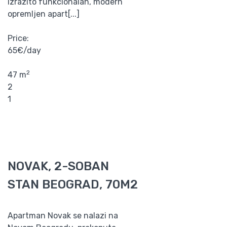
izrazito funkcionalan, modern
opremljen apart[...]
Price:
65€/day
2
47 m
2
1
NOVAK, 2-SOBAN
STAN BEOGRAD, 70M2
Apartman Novak se nalazi na