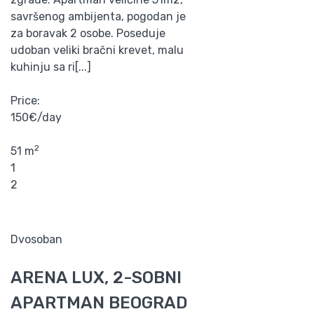
savršenog ambijenta, pogodan je
za boravak 2 osobe. Poseduje
udoban veliki bračni krevet, malu
kuhinju sa ri[...]
Price:
150€/day
2
51 m
1
2
Dvosoban
ARENA LUX, 2-SOBNI
APARTMAN BEOGRAD