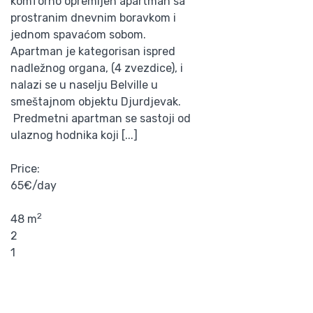
komforno opremljen apartman sa
prostranim dnevnim boravkom i
jednom spavaćom sobom.
Apartman je kategorisan ispred
nadležnog organa, (4 zvezdice), i
nalazi se u naselju Belville u
smeštajnom objektu Djurdjevak.
Predmetni apartman se sastoji od
ulaznog hodnika koji [...]
Price:
65€/day
2
48 m
2
1