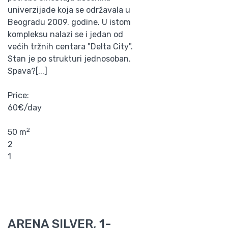
univerzijade koja se održavala u
Beogradu 2009. godine. U istom
kompleksu nalazi se i jedan od
većih tržnih centara "Delta City".
Stan je po strukturi jednosoban.
Spava?[...]
Price:
60€/day
2
50 m
2
1
ARENA SILVER, 1-