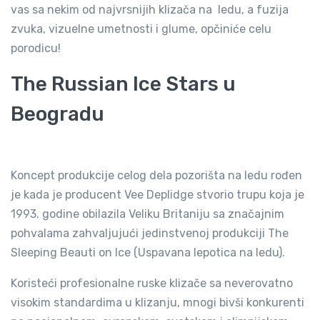
vas sa nekim od najvrsnijih klizača na ledu, a fuzija
zvuka, vizuelne umetnosti i glume, opčiniće celu
porodicu!
The Russian Ice Stars u
Beogradu
Koncept produkcije celog dela pozorišta na ledu rođen
je kada je producent Vee Deplidge stvorio trupu koja je
1993. godine obilazila Veliku Britaniju sa značajnim
pohvalama zahvaljujući jedinstvenoj produkciji The
Sleeping Beauti on Ice (Uspavana lepotica na ledu).
Koristeći profesionalne ruske klizače sa neverovatno
visokim standardima u klizanju, mnogi bivši konkurenti