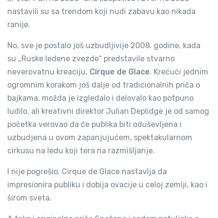
nastavili su sa trendom koji nudi zabavu kao nikada
ranije.
No, sve je postalo još uzbudljivije 2008. godine, kada
su „Ruske ledene zvezde“ predstavile stvarno
neverovatnu kreaciju,
Cirque de Glace
. Krećući jednim
ogromnim korakom još dalje od tradicionalnih priča o
bajkama, možda je izgledalo i delovalo kao potpuno
ludilo, ali kreativni direktor Julian Deplidge je od samog
početka verovao da će publika biti oduševljena i
uzbudjena u ovom zapanjujućem, spektakularnom
cirkusu na ledu koji tera na razmišljanje.
I nije pogrešio. Cirque de Glace nastavlja da
impresionira publiku i dobija ovacije u celoj zemlji, kao i
širom sveta.