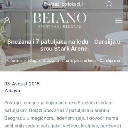
Pretraži po lokaciji
Snežana i 7 patuljaka na ledu – Čarolija u
srcu Štark Arene
Početna
Blog
Snežana i 7 patuljaka na ledu – Čarolija u srcu
03. Avgust 2018
Zabava
Postoji li omiljenija bajka od one o Snežani i sedam
patuljaka? Dolazi Snežana i 7 patuljaka u areni u
Beogradu u magičnom, ledenom sjaju i dovodi nama
omiljenih sedam patuljaka, vešticu, kraljeve, prinčeve i