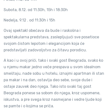
Subota, 8.12. od 11:30h, 15h i 18:30h
Nedelja, 9.12 . od 11:30h i 15h
Ovaj spektakl obećava da bude i raskošna i
spektakularna predstava, zaslepljujući sve posetioce
svojom čistom lepotom i elegancijom koja će
predstavljati zadovoljstvo za čitavu porodicu.
A kao i u ovoj priči, tako i svaki gost Beograda, svako ko
u njemu makar jedno veče prespava u svom idealnom
smeštaju, nađe sobu u hotelu, iznajmi apartman ili stan
pa makar i na dan, ostavlja deo sebe, svoje duše i
ostaje zauvek deo njega. Tako isto svaki taj gost
Beograda ponese sa sobom do njega, kroz uspomene,
iskustva, a pre svega kroz nasmejane i vedre ljude koji
se pamte i o kojima se priča.