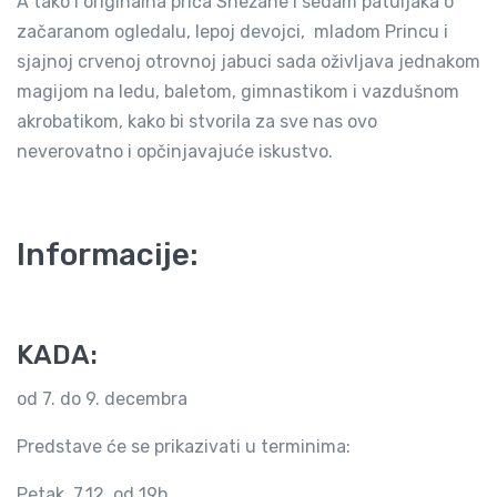
A tako i originalna priča Snežane i sedam patuljaka o
začaranom ogledalu, lepoj devojci, mladom Princu i
sjajnoj crvenoj otrovnoj jabuci sada oživljava jednakom
magijom na ledu, baletom, gimnastikom i vazdušnom
akrobatikom, kako bi stvorila za sve nas ovo
neverovatno i opčinjavajuće iskustvo.
Informacije:
KADA:
od 7. do 9. decembra
Predstave će se prikazivati u terminima:
Petak, 7.12. od 19h