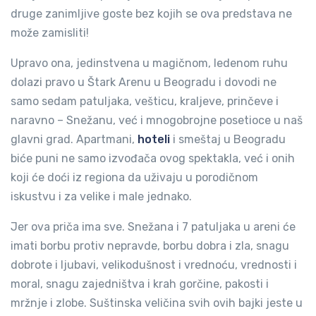
druge zanimljive goste bez kojih se ova predstava ne
može zamisliti!
Upravo ona, jedinstvena u magičnom, ledenom ruhu
dolazi pravo u Štark Arenu u Beogradu i dovodi ne
samo sedam patuljaka, vešticu, kraljeve, prinčeve i
naravno – Snežanu, već i mnogobrojne posetioce u naš
glavni grad. Apartmani,
hoteli
i smeštaj u Beogradu
biće puni ne samo izvođača ovog spektakla, već i onih
koji će doći iz regiona da uživaju u porodičnom
iskustvu i za velike i male jednako.
Jer ova priča ima sve. Snežana i 7 patuljaka u areni će
imati borbu protiv nepravde, borbu dobra i zla, snagu
dobrote i ljubavi, velikodušnost i vrednoću, vrednosti i
moral, snagu zajedništva i krah gorčine, pakosti i
mržnje i zlobe. Suštinska veličina svih ovih bajki jeste u