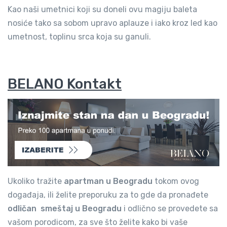
Kao naši umetnici koji su doneli ovu magiju baleta
nosiće tako sa sobom upravo aplauze i iako kroz led kao
umetnost, toplinu srca koja su ganuli.
BELANO Kontakt
Ukoliko tražite
apartman u Beogradu
tokom ovog
događaja, ili želite preporuku za to gde da pronađete
odličan smeštaj u Beogradu
i odlično se provedete sa
vašom porodicom, za sve što želite kako bi vaše