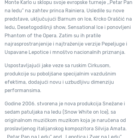
Monte Karlo u sklopu svoje evropske turneje ,,Petar Pan
na ledu” na zahtev princa Rainiera. Usledile su nove
predstave, uključujući Barnum on Ice, Krcko Oraščić na
ledu, Desetogodišnji show, Sensational Ice i ponovljeni
Phantom of the Opera. Zatim su ih pratile
najrasprostranjenije i najtraženije verzije Pepeljuge i
Uspavane Lepotice i mnoštvo nacionalnih priznanja.
Uspostavljajući jake veze sa ruskim Cirkusom,
produkcije su poboljšane specijalnim vazdušnim
efektima, dodajući novu i uzbudljivu dimenziju
performansima.
Godine 2006. stvorena je nova produkcija Snežane i
sedam patuljaka na ledu (Snow White on Ice), sa
originalnom muzičkom muzikom koja je naručena od
proslavljenog italijanskog kompozitora Silvija Amata.
,,Petar Pan na Ledu” and ,,Lepotica i Zver na Ledu”