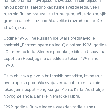
na nacionalnom, evropskom, svetskom i olimpijskom
nivou poznati zajedno kao ruske zvezde leda, Vee i
njen sin Julian preuzeli su trupu gurajući je do krajnjih
granica uspeha, uz podršku velike i razrađene mreže
stručnjaka .
Godine 1995. The Russian Ice Stars predstavio je
spektakl ,,Fantom opere na ledu”, a potom 1996. godine
i Carmen na ledu. Sledeće produkcije bile su Uspavana
Lepotica i Pepeljuga, a usledile su tokom 1997. and
1998.
Osim obilaska glavnih britanskih pozorišta, izvođenja
ove trupe su pronašla svoju vernu publiku na raznim
lokacijama poput Hong Konga, Monte Karla, Australije,
Novog Zelanda, Danske, Nemačke i Kipra.
1999. godine, Ruske ledene zvezde vratile su se u