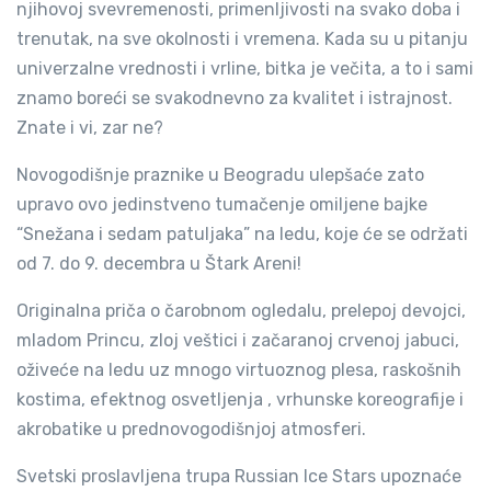
njihovoj svevremenosti, primenljivosti na svako doba i
trenutak, na sve okolnosti i vremena. Kada su u pitanju
univerzalne vrednosti i vrline, bitka je večita, a to i sami
znamo boreći se svakodnevno za kvalitet i istrajnost.
Znate i vi, zar ne?
Novogodišnje praznike u Beogradu ulepšaće zato
upravo ovo jedinstveno tumačenje omiljene bajke
“Snežana i sedam patuljaka” na ledu, koje će se održati
od 7. do 9. decembra u Štark Areni!
Originalna priča o čarobnom ogledalu, prelepoj devojci,
mladom Princu, zloj veštici i začaranoj crvenoj jabuci,
oživeće na ledu uz mnogo virtuoznog plesa, raskošnih
kostima, efektnog osvetljenja , vrhunske koreografije i
akrobatike u prednovogodišnjoj atmosferi.
Svetski proslavljena trupa Russian Ice Stars upoznaće