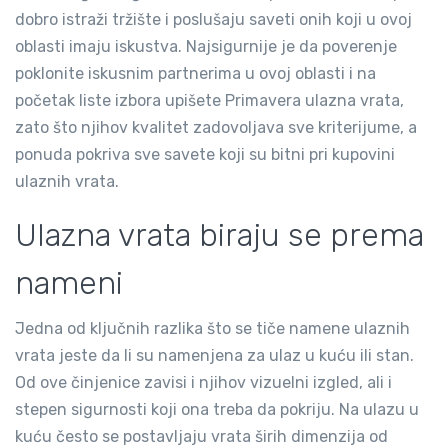
dobro istraži tržište i poslušaju saveti onih koji u ovoj
oblasti imaju iskustva. Najsigurnije je da poverenje
poklonite iskusnim partnerima u ovoj oblasti i na
početak liste izbora upišete Primavera ulazna vrata,
zato što njihov kvalitet zadovoljava sve kriterijume, a
ponuda pokriva sve savete koji su bitni pri kupovini
ulaznih vrata.
Ulazna vrata biraju se prema
nameni
Jedna od ključnih razlika što se tiče namene ulaznih
vrata jeste da li su namenjena za ulaz u kuću ili stan.
Od ove činjenice zavisi i njihov vizuelni izgled, ali i
stepen sigurnosti koji ona treba da pokriju. Na ulazu u
kuću često se postavljaju vrata širih dimenzija od