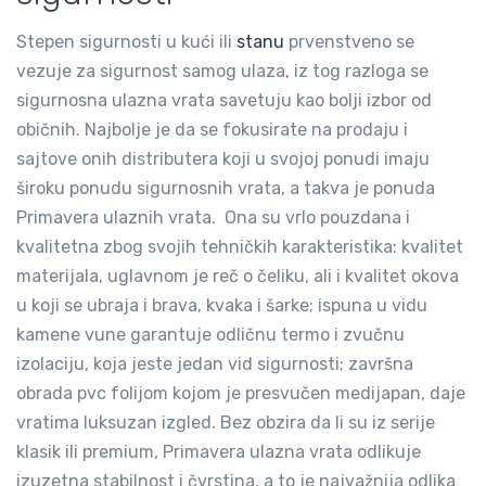
Stepen sigurnosti u kući ili
stanu
prvenstveno se
vezuje za sigurnost samog ulaza, iz tog razloga se
sigurnosna ulazna vrata savetuju kao bolji izbor od
običnih. Najbolje je da se fokusirate na prodaju i
sajtove onih distributera koji u svojoj ponudi imaju
široku ponudu sigurnosnih vrata, a takva je ponuda
Primavera ulaznih vrata. Ona su vrlo pouzdana i
kvalitetna zbog svojih tehničkih karakteristika: kvalitet
materijala, uglavnom je reč o čeliku, ali i kvalitet okova
u koji se ubraja i brava, kvaka i šarke; ispuna u vidu
kamene vune garantuje odličnu termo i zvučnu
izolaciju, koja jeste jedan vid sigurnosti; završna
obrada pvc folijom kojom je presvučen medijapan, daje
vratima luksuzan izgled. Bez obzira da li su iz serije
klasik ili premium, Primavera ulazna vrata odlikuje
izuzetna stabilnost i čvrstina, a to je najvažnija odlika