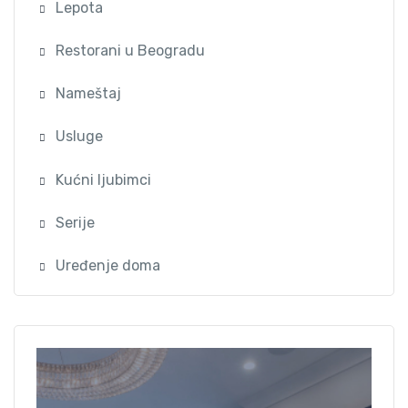
Lepota
Restorani u Beogradu
Nameštaj
Usluge
Kućni ljubimci
Serije
Uređenje doma