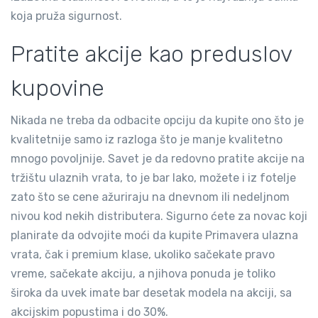
koja pruža sigurnost.
Pratite akcije kao preduslov
kupovine
Nikada ne treba da odbacite opciju da kupite ono što je
kvalitetnije samo iz razloga što je manje kvalitetno
mnogo povoljnije. Savet je da redovno pratite akcije na
tržištu ulaznih vrata, to je bar lako, možete i iz fotelje
zato što se cene ažuriraju na dnevnom ili nedeljnom
nivou kod nekih distributera. Sigurno ćete za novac koji
planirate da odvojite moći da kupite Primavera ulazna
vrata, čak i premium klase, ukoliko sačekate pravo
vreme, sačekate akciju, a njihova ponuda je toliko
široka da uvek imate bar desetak modela na akciji, sa
akcijskim popustima i do 30%.