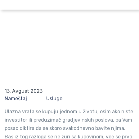
Pretraži po lokaciji
Saveti pri kupovini ulaznih vrata
Početna
Blog
Saveti pri kupovini ulaznih vrata
13. Avgust 2023
Nameštaj
Usluge
Ulazna vrata se kupuju jednom u životu, osim ako niste
investitor ili preduzimač gradjevinskih poslova, pa Vam
posao diktira da se skoro svakodnevno bavite njima.
Baš iz tog razloga se ne žuri sa kupovinom, već se prvo