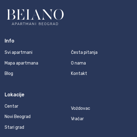
Info
Svi apartmani
Česta pitanja
Mapa apartmana
O nama
Blog
Kontakt
Lokacije
Centar
Voždovac
Novi Beograd
Vračar
Stari grad