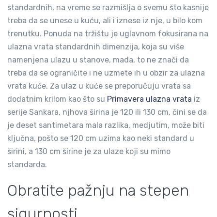
standardnih, na vreme se razmišlja o svemu što kasnije
treba da se unese u kuću, ali i iznese iz nje, u bilo kom
trenutku. Ponuda na tržištu je uglavnom fokusirana na
ulazna vrata standardnih dimenzija, koja su više
namenjena ulazu u stanove, mada, to ne znači da
treba da se ograničite i ne uzmete ih u obzir za ulazna
vrata kuće. Za ulaz u kuće se preporučuju vrata sa
dodatnim krilom kao što su
Primavera ulazna vrata
iz
serije Sankara, njhova širina je 120 ili 130 cm, čini se da
je deset santimetara mala razlika, medjutim, može biti
ključna, pošto se 120 cm uzima kao neki standard u
širini, a 130 cm širine je za ulaze koji su mimo
standarda.
Obratite pažnju na stepen
sigurnosti