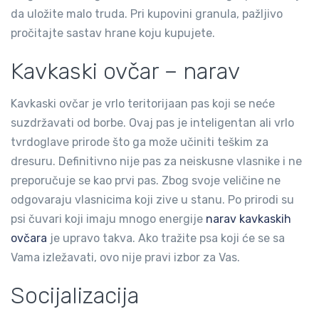
da uložite malo truda. Pri kupovini granula, pažljivo
pročitajte sastav hrane koju kupujete.
Kavkaski ovčar – narav
Kavkaski ovčar je vrlo teritorijaan pas koji se neće
suzdržavati od borbe. Ovaj pas je inteligentan ali vrlo
tvrdoglave prirode što ga može učiniti teškim za
dresuru. Definitivno nije pas za neiskusne vlasnike i ne
preporučuje se kao prvi pas. Zbog svoje veličine ne
odgovaraju vlasnicima koji zive u stanu. Po prirodi su
psi čuvari koji imaju mnogo energije
narav kavkaskih
ovčara
je upravo takva. Ako tražite psa koji će se sa
Vama izležavati, ovo nije pravi izbor za Vas.
Socijalizacija