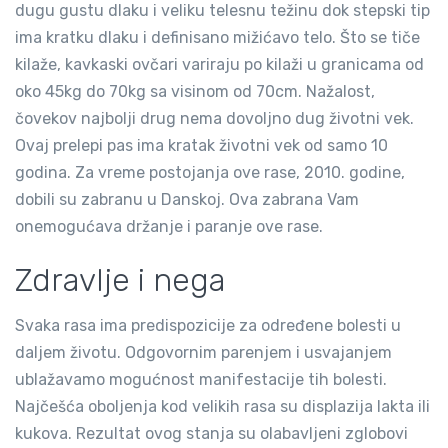
dugu gustu dlaku i veliku telesnu težinu dok stepski tip
ima kratku dlaku i definisano mižićavo telo. Što se tiče
kilaže, kavkaski ovčari variraju po kilaži u granicama od
oko 45kg do 70kg sa visinom od 70cm. Nažalost,
čovekov najbolji drug nema dovoljno dug životni vek.
Ovaj prelepi pas ima kratak životni vek od samo 10
godina. Za vreme postojanja ove rase, 2010. godine,
dobili su zabranu u Danskoj. Ova zabrana Vam
onemogućava držanje i paranje ove rase.
Zdravlje i nega
Svaka rasa ima predispozicije za određene bolesti u
daljem životu. Odgovornim parenjem i usvajanjem
ublažavamo mogućnost manifestacije tih bolesti.
Najčešća oboljenja kod velikih rasa su displazija lakta ili
kukova. Rezultat ovog stanja su olabavljeni zglobovi