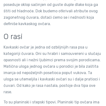
poseduje oklop sačinjen od guste duple dlake koja ga
štiti od hladnoće. Dok budemo otkrivali atribute ovog
zagonetnog čuvara, dotaći ćemo se i nežnosti koja
definiše kavkaskog ovčara.
O rasi
Kavkaski ovčar je jedna od ozbiljnijih rasa psa u
kategoriji čuvara. Oni su hrabri i samouvereni u slučaju
opasnosti ali i nežni ljubimci prema svojim porodicama.
Matična uloga jednog ovčara u porodici je bila zaštita
imanja od nepoželjnih posetioca poput vukova. Ta
uloga se utemeljila i kavkaski ovčari su i dalje pratioci i
čuvari. Od kako je rasa nastala, postoje dva tipa ove
rase.
To su planinski i stepski tipovi. Planinski tip ovčara ima