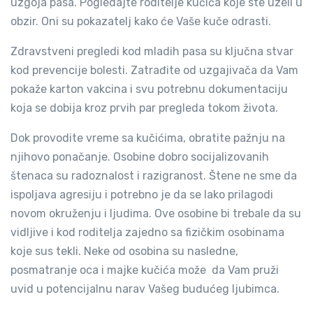
uzgoja pasa. Pogledajte roditelje kučića koje ste uzeli u
obzir. Oni su pokazatelj kako će Vaše kuče odrasti.
Zdravstveni pregledi kod mladih pasa su ključna stvar
kod prevencije bolesti. Zatrađite od uzgajivača da Vam
pokaže karton vakcina i svu potrebnu dokumentaciju
koja se dobija kroz prvih par pregleda tokom života.
Dok provodite vreme sa kučićima, obratite pažnju na
njihovo ponačanje. Osobine dobro socijalizovanih
štenaca su radoznalost i razigranost. Štene ne sme da
ispoljava agresiju i potrebno je da se lako prilagodi
novom okruženju i ljudima. Ove osobine bi trebale da su
vidljive i kod roditelja zajedno sa fizičkim osobinama
koje sus tekli. Neke od osobina su nasledne,
posmatranje oca i majke kučića može da Vam pruži
uvid u potencijalnu narav Vašeg budućeg ljubimca.