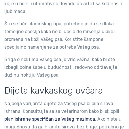
koji su bolni i ultimativno dovode do artritisa kod naših
ljubimaca.
Što se tiče planinskog tipa, potrebno je da se dlaka
temeljno očešlja kako ne bi došlo do mršenja dlake i
promena na koži Vašeg psa. Koristite šampone
specijalno namenjene za potrebe Vašeg psa.
Briga o noktima Vašeg psa je vrlo važna. Kako bi ste
izbegli bolne šape u budućnosti, redovno održavajte
dužinu noktiju Vašeg psa.
Dijeta kavkaskog ovčara
Najbolja varijanta dijete za Vašeg psa bi bila sirova
ishrana. Konsultujte se sa veterinarom kako bi sklopili
plan ishrane specifičan za Vašeg mezimca
. Ako niste u
mogućnosti da ga hranite sirovo, bez brige, potrebno je