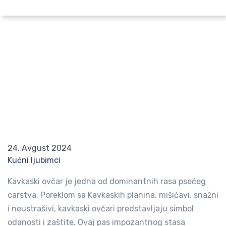
Pretraži po lokaciji
Kavkaski ovčari – Čuvari vaših domova
Početna
Blog
Kavkaski ovčari – Čuvari vaših domova
24. Avgust 2024
Kućni ljubimci
Kavkaski ovčar je jedna od dominantnih rasa psećeg
carstva. Poreklom sa Kavkaskih planina, mišićavi, snažni
i neustrašivi, kavkaski ovčari predstavljaju simbol
odanosti i zaštite. Ovaj pas impozantnog stasa