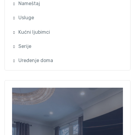
Nameštaj
Usluge
Kućni ljubimci
Serije
Uređenje doma