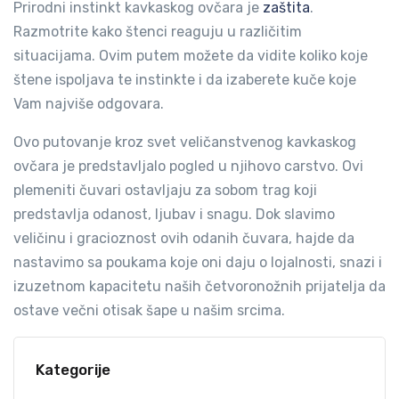
Prirodni instinkt kavkaskog ovčara je
zaštita
.
Razmotrite kako štenci reaguju u različitim
situacijama. Ovim putem možete da vidite koliko koje
štene ispoljava te instinkte i da izaberete kuče koje
Vam najviše odgovara.
Ovo putovanje kroz svet veličanstvenog kavkaskog
ovčara je predstavljalo pogled u njihovo carstvo. Ovi
plemeniti čuvari ostavljaju za sobom trag koji
predstavlja odanost, ljubav i snagu. Dok slavimo
veličinu i gracioznost ovih odanih čuvara, hajde da
nastavimo sa poukama koje oni daju o lojalnosti, snazi i
izuzetnom kapacitetu naših četvoronožnih prijatelja da
ostave večni otisak šape u našim srcima.
Kategorije