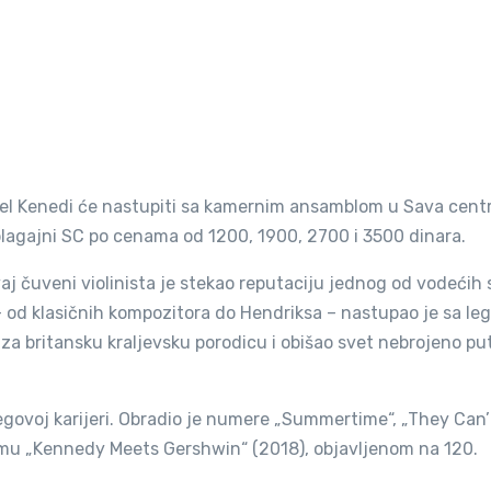
žel Kenedi će nastupiti sa kamernim ansamblom u Sava cent
blagajni SC po cenama od 1200, 1900, 2700 i 3500 dinara.
j čuveni violinista je stekao reputaciju jednog od vodećih 
 – od klasičnih kompozitora do Hendriksa – nastupao je sa l
e za britansku kraljevsku porodicu i obišao svet nebrojeno pu
egovoj karijeri. Obradio je numere „Summertime“, „They Can’
mu „Kennedy Meets Gershwin“ (2018), objavljenom na 120.