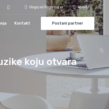
Uloguj se/Registruj se
Wishlist
anja
Kontakt
Postani partner
zike koju otvara