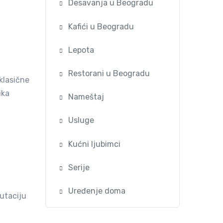
Desavanja u Beogradu
Kafići u Beogradu
Lepota
Restorani u Beogradu
klasične
ika
Nameštaj
Usluge
Kućni ljubimci
Serije
Uređenje doma
putaciju