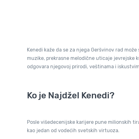
Kenedi kaže da se za njega Geršvinov rad može sa
muzike, prekrasne melodične uticaje jevrejske k
odgovara njegovoj prirodi, veštinama i iskustvi
Ko je Najdžel Kenedi?
Posle višedecenijske karijere pune milionskih ti
kao jedan od vodećih svetskih virtuoza.