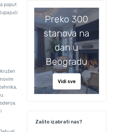
ma poput
stupajući
Preko 300
stanova na
dan u
Beogradu
okružen
t novim
Vidi sve
tehnika,
u.
vođenja.
i
Zašto izabrati nas?
 Jehudi