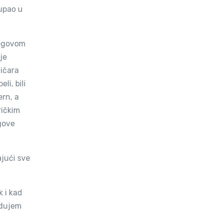
tupao u
jegovom
je
zičara
li, bili
ern, a
ričkim
gove
ajući sve
 i kad
adujem