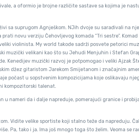
vale, a oformio je brojne različite sastave sa kojima je nas
de živi sa suprugom Agnješkom. NJih dvoje su sarađivali na n
 prati novu verziju Čehovljevog komada “Tri sestre”. Komad 
eliki violinista. My world takođe sadrži posvete petorici mu
ski muzički velikani kao što su Jehudi Menjuhin i Stefan Grape
e. Kenedijev muzički razvoj je potpomogao i veliki Ajzak Št
oljskim džez gitaristom Jarekom Smijetanom i značajnim ame
je počast u sopstvenim kompozicijama koje oslikavaju nje
i kompozitorski talenat.
n u nameri da i dalje napreduje, pomerajući granice i probij
. Vidite velike sportiste koji stalno teže da napreduju. Čak
više. Pa, tako i ja. Ima još mnogo toga što želim. Veoma se r