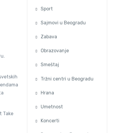
Sport
Sajmovi u Beogradu
Zabava
Obrazovanje
ru.
Smeštaj
svetskih
Tržni centri u Beogradu
egendama
Hrana
ta
Umetnost
t Take
Koncerti