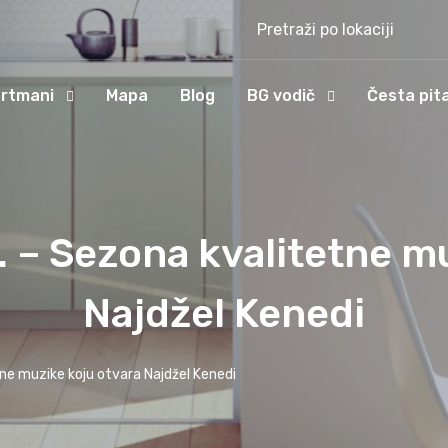
Pretraži po lokaciji
rtmani
Mapa
Blog
BG vodič
Česta pit
 – Sezona kvalitetne mu
Najdžel Kenedi
ne muzike koju otvara Najdžel Kenedi