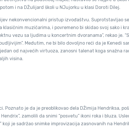
otom i na DŽulijard školi u NJujorku u klasi Doroti Dilej.
dijev nekonvencionalni pristup izvođaštvu. Suprotstavljao s
a klasičnim muzičarima, i povremeno bi skidao svoj sako i kr
irektnu vezu sa ljudima u koncertnim dvoranama”, rekao je. “S
budljivijim”. Međutim, ne bi bilo dovoljno reći da je Kenedi s
e jedan od najvećih virtuoza, zanosni talenat koga snažna r
ljih visina.
i. Poznato je da je preoblikovao dela DŽimija Hendriksa, po
Hendrix”, zamolili da snimi “posvetu” ikoni roka i bluza. Usle
 koji je sadržao snimke improvizacija zasnovanih na Hendr