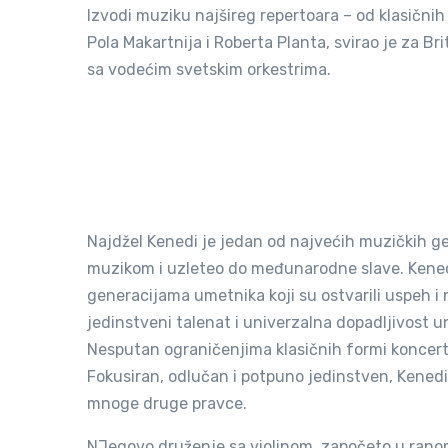
Izvodi muziku najšireg repertoara – od klasičn
Pola Makartnija i Roberta Planta, svirao je za B
sa vodećim svetskim orkestrima.
Najdžel Kenedi je jedan od najvećih muzičkih ge
muzikom i uzleteo do međunarodne slave. Kenedi 
generacijama umetnika koji su ostvarili uspeh i n
jedinstveni talenat i univerzalna dopadljivost 
Nesputan ograničenjima klasičnih formi koncert
Fokusiran, odlučan i potpuno jedinstven, Kenedi i
mnoge druge pravce.
NJegovo druženje sa violinom, započeto u ranom 