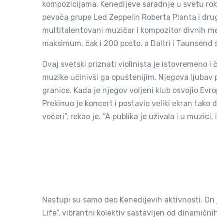
kompozicijama. Kenedijeve saradnje u svetu rok
pevača grupe Led Zeppelin Roberta Planta i drug
multitalentovani muzičar i kompozitor divnih melo
maksimum, čak i 200 posto, a Daltri i Taunsend 
Ovaj svetski priznati violinista je istovremeno i
muzike učinivši ga opuštenijim. Njegova ljubav p
granice. Kada je njegov voljeni klub osvojio Ev
Prekinuo je koncert i postavio veliki ekran tako d
večeri”, rekao je. “A publika je uživala i u muzici, 
Nastupi su samo deo Kenedijevih aktivnosti. On 
Life”, vibrantni kolektiv sastavljen od dinamični