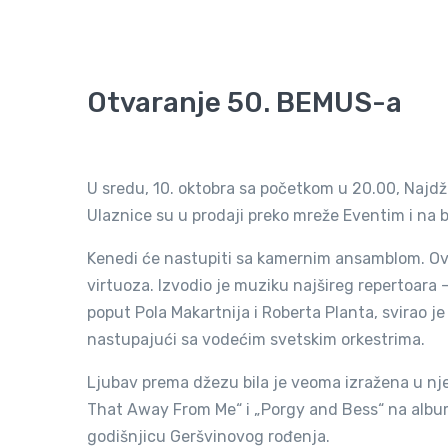
Otvaranje 50. BEMUS-a
U sredu, 10. oktobra sa početkom u 20.00, Najd
Ulaznice su u prodaji preko mreže Eventim i na 
Kenedi će nastupiti sa kamernim ansamblom. Ova
virtuoza. Izvodio je muziku najšireg repertoara
poput Pola Makartnija i Roberta Planta, svirao j
nastupajući sa vodećim svetskim orkestrima.
Ljubav prema džezu bila je veoma izražena u nj
That Away From Me“ i „Porgy and Bess“ na albu
godišnjicu Geršvinovog rođenja.