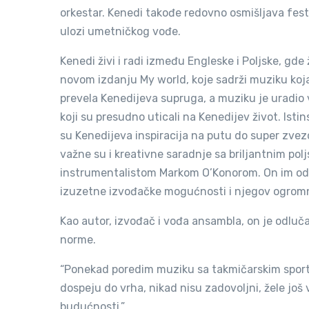
orkestar. Kenedi takođe redovno osmišljava festi
ulozi umetničkog vođe.
Kenedi živi i radi između Engleske i Poljske, g
novom izdanju My world, koje sadrži muziku koja
prevela Kenedijeva supruga, a muziku je uradio v
koji su presudno uticali na Kenedijev život. Istin
su Kenedijeva inspiracija na putu do super zvezd
važne su i kreativne saradnje sa briljantnim p
instrumentalistom Markom O’Konorom. On im oda
izuzetne izvođačke mogućnosti i njegov ogromn
Kao autor, izvođač i vođa ansambla, on je odluča
norme.
“Ponekad poredim muziku sa takmičarskim sportom
dospeju do vrha, nikad nisu zadovoljni, žele još 
budućnosti.”