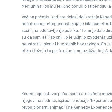
Menjuhina koji mu je lično ponudio stipendiju, a p
Već na početku karijere dolazi do izražaja Kene
nepotrebnoj uštogljenosti koja je bila nametnut
sceni, na oduševljenje publike. “To mi je dalo d
su da sam isti kao oni. To je učinilo izvođenja uz
neustrašivi pionir i buntovnik bez razloga. On j
etika i težnja ka perfekcionizmu uzdižu do još da
Kenedi nije ostavio pečat samo u klasičnoj muzic
njegovi naslednici, ispred fondacije “Experience 
revolucionarni snimak “The Kennedy Experience”