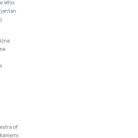
he Who,
ljantan
j
sične
jne
.
e
estra of
i kamerni