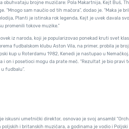
a obuhvataju brojne muzičare: Pola Makartnija, Kejt Buš, T
e. “Mnogo sam naučio od tih mačora”, dodao je. “Maka je bri
dija, Planti je istinska rok legenda, Kejt je uvek davala svo
su promenili tokove muzike.”
 čovek iz naroda, koji je popularizovao ponekad kruti svet kla
rema fudbalskom klubu Aston Vila, na primer, probila je bro
ropski kup u Roterdamu 1982, Kenedi je nastupao u Nemačkoj
a i on i posetioci mogu da prate meč. “Rezultat je bio pravi t
i u fudbalu”.
je iskusni umetnički direktor, osnovao je svoj ansambl “Orch
h poljskih i britanskih muzičara, a godinama je vodio i Poljsk