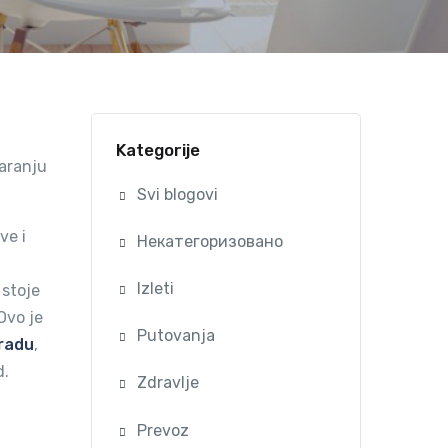
Kategorije
varanju
Svi blogovi
ve i
Некатегоризовано
Izleti
 stoje
Ovo je
Putovanja
gradu
,
d.
Zdravlje
Prevoz