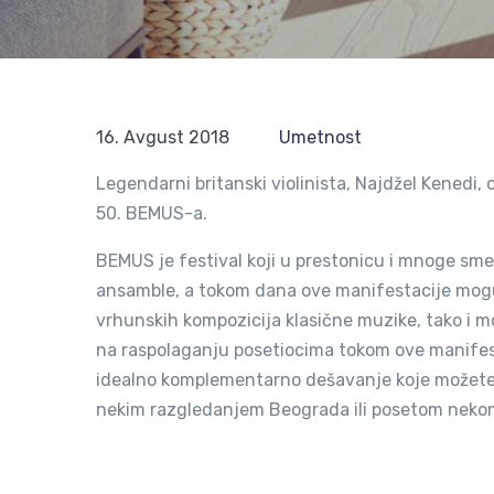
16. Avgust 2018
Umetnost
Legendarni britanski violinista, Najdžel Kenedi
50. BEMUS-a.
BEMUS je festival koji u prestonicu i mnoge sm
ansamble, a tokom dana ove manifestacije mogu s
vrhunskih kompozicija klasične muzike, tako i 
na raspolaganju posetiocima tokom ove manifesta
idealno komplementarno dešavanje koje možet
nekim razgledanjem Beograda ili posetom nek