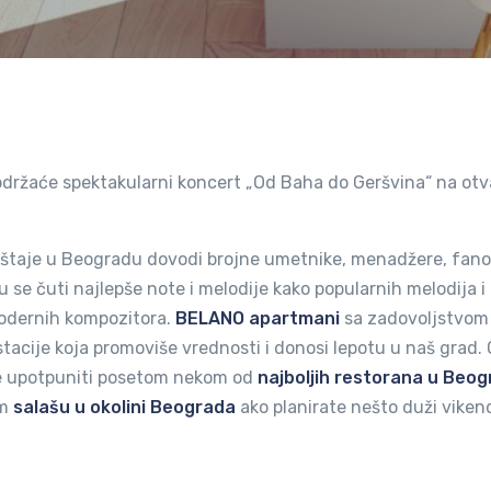
, održaće spektakularni koncert „Od Baha do Geršvina“ na ot
eštaje u Beogradu dovodi brojne umetnike, menadžere, fano
e čuti najlepše note i melodije kako popularnih melodija i
modernih kompozitora.
BELANO apartmani
sa zadovoljstvom
cije koja promoviše vrednosti i donosi lepotu u naš grad. 
e upotpuniti posetom nekom od
najboljih restorana u Beo
om
salašu u okolini Beograda
ako planirate nešto duži viken