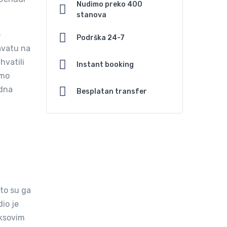
Nudimo preko 400
stanova
e
Podrška 24-7
avatu na
hvatili
Instant booking
amo
adna
Besplatan transfer
što su ga
dio je
iksovim