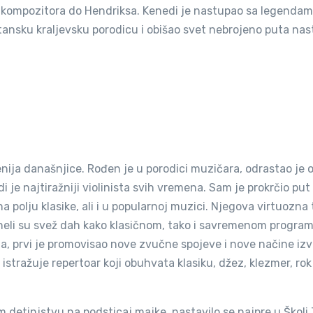
ih kompozitora do Hendriksa. Kenedi je nastupao sa legenda
ritansku kraljevsku porodicu i obišao svet nebrojeno puta na
nija današnjice. Rođen je u porodici muzičara, odrastao je 
je najtiražniji violinista svih vremena. Sam je prokrčio pu
a polju klasike, ali i u popularnoj muzici. Njegova virtuozna 
uneli su svež dah kako klasičnom, tako i savremenom program
a, prvi je promovisao nove zvučne spojeve i nove načine iz
stražuje repertoar koji obuhvata klasiku, džez, klezmer, rok 
detinjstvu na podsticaj majke, nastavilo se najpre u Školi