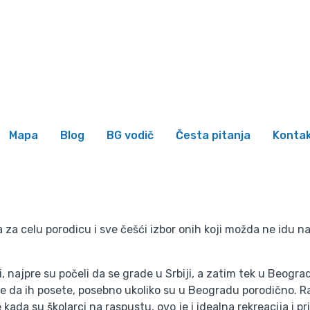
j se
Wishlist
ogradu – porodično vr
Početna
Blog
vaparkovi u Beogradu – porodično vreme za sve
Mapa
Blog
BG vodič
Česta pitanja
Konta
a celu porodicu i sve češći izbor onih koji možda ne idu na 
i, najpre su počeli da se grade u Srbiji, a zatim tek u Beogra
da ih posete, posebno ukoliko su u Beogradu porodično. Radn
kada su školarci na raspustu, ovo je i idealna rekreacija i p