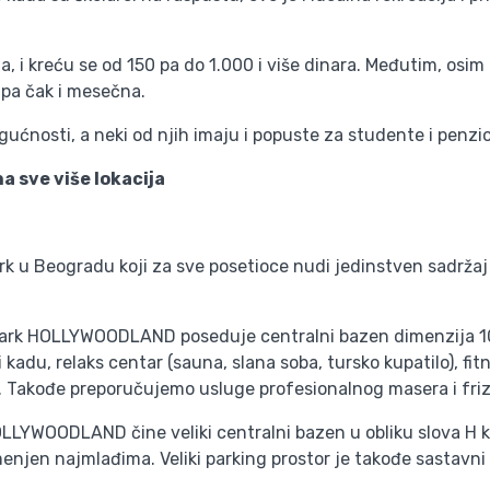
ja, i kreću se od 150 pa do 1.000 i više dinara. Međutim, os
 pa čak i mesečna.
ćnosti, a neki od njih imaju i popuste za studente i penzi
 sve više lokacija
u Beogradu koji za sve posetioce nudi jedinstven sadržaj 
park HOLLYWOODLAND poseduje centralni bazen dimenzija 1
adu, relaks centar (sauna, slana soba, tursko kupatilo), fi
a. Takođe preporučujemo usluge profesionalnog masera i fr
LYWOODLAND čine veliki centralni bazen u obliku slova H k
enjen najmlađima. Veliki parking prostor je takođe sastavn