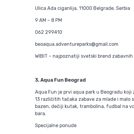
Ulica Ada ciganlija, 11000 Belgrade, Serbia
9 AM – 8 PM
062 299410
beoaqua.adventureparks@gmail.com
WIBIT – najpoznatiji svetski brend zabavnih 
3. Aqua Fun Beograd
Aqua Fun je prvi aqua park u Beogradu koji
13 različitih tačaka zabave za mlade i malo s
bazen, dečiji kutak, trambolina, fudbal na 
bara.
Specijalne ponude