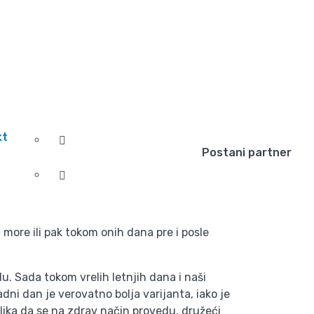
eme za sve
kt
Postani partner
more ili pak tokom onih dana pre i posle
du. Sada tokom vrelih letnjih dana i naši
i dan je verovatno bolja varijanta, iako je
rilika da se na zdrav način provedu, družeći