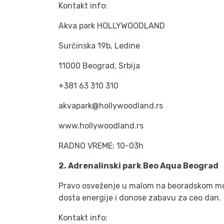
Kontakt info:
Akva park HOLLYWOODLAND
Surčinska 19b, Ledine
11000 Beograd, Srbija
+381 63 310 310
akvapark@hollywoodland.rs
www.hollywoodland.rs
RADNO VREME: 10-03h
2. Adrenalinski park Beo Aqua Beograd
Pravo osveženje u malom na beoradskom moru
dosta energije i donose zabavu za ceo dan.
Kontakt info: