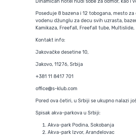
Dinamičan hotel nudi sobe za odmor, kao i vo
Poseduje 8 bazena i 12 tobogana, mesto za o
vodenu džunglu za decu svih uzrasta, bazen
Kamikaza, Freefall, Freefall tube, Multislid
Kontakt info:
Jakovačke desetine 10,
Jakovo, 11276, Srbija
+381 11 8417 701
office@s-klub.com
Pored ova četiri, u Srbiji se ukupno nalazi j
Spisak akva-parkova u Srbiji:
Akva-park Podina, Sokobanja
Akva-park Izvor, Aranđelovac