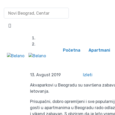
Pretraži po lokaciji
Uloguj se/Registru
Akvaparkovi u Be
Početna
Apartmani
Ak
13. Avgust 2019
Izleti
Akvaparkovi u Beogradu su savršena zabava z
letovanja.
Prisupačni, dobro opremljeni i sve popularnij
gosti u apartmanima u Beogradu rado odlaze 
i vikend zabavan. S obzirom da je leto vreme 