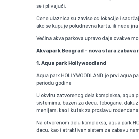
se i plivajući.
Cene ulaznica su zavise od lokacije i sadrža
ako se kupuje poludnevna karta, ili nedeljna
Većina akva parkova upravo daje ovakve mogu
Akvapark Beograd – nova stara zabava na
1. Aqua park Hollywoodland
Aqua park HOLLYWOODLAND je prvi aqua park 
periodu godine.
U okviru zatvorenog dela kompleksa, aqua 
sistemima, bazen za decu, tobogane, đakuzi k
menijem, kao i kutak za proslavu rođendan
Na otvorenom delu kompleksa, aqua park HOL
decu, kao i atraktivan sistem za zabavu nam