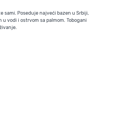
e sami. Poseduje najveći bazen u Srbiji,
m u vodi i ostrvom sa palmom. Tobogani
živanje.