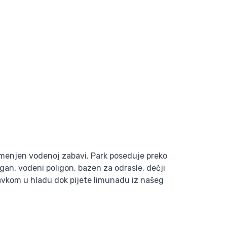
amenjen vodenoj zabavi. Park poseduje preko
ogan, vodeni poligon, bazen za odrasle, dečji
ravkom u hladu dok pijete limunadu iz našeg