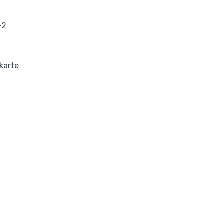
+2
 karte