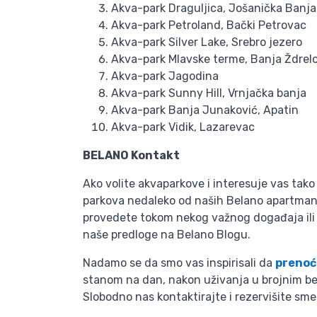
Akva-park Draguljica, Jošanička Banja
Akva-park Petroland, Bački Petrovac
Akva-park Silver Lake, Srebro jezero
Akva-park Mlavske terme, Banja Ždrelo
Akva-park Jagodina
Akva-park Sunny Hill, Vrnjačka banja
Akva-park Banja Junaković, Apatin
Akva-park Vidik, Lazarevac
BELANO Kontakt
Ako volite akvaparkove i interesuje vas tako
parkova nedaleko od naših Belano apartmana
provedete tokom nekog važnog događaja ili p
naše predloge na Belano Blogu.
Nadamo se da smo vas inspirisali da
prenoć
stanom na dan, nakon uživanja u brojnim beo
Slobodno nas kontaktirajte i rezervišite sm