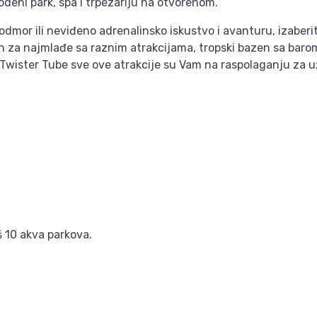
deni park, spa i trpezariju na otvorenom.
dmor ili neviđeno adrenalinsko iskustvo i avanturu, izaberit
 za najmlađe sa raznim atrakcijama, tropski bazen sa baro
e, Twister Tube sve ove atrakcije su Vam na raspolaganju za u
oš 10 akva parkova.