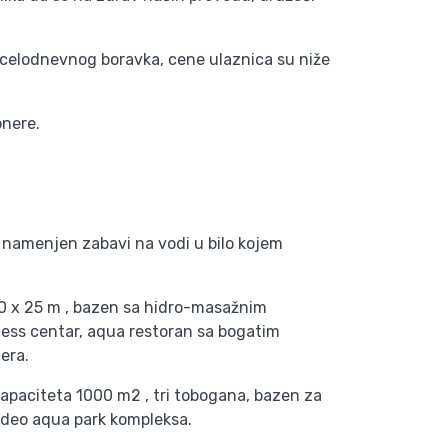
im celodnevnog boravka, cene ulaznica su niže
onere.
namenjen zabavi na vodi u bilo kojem
0 x 25 m , bazen sa hidro-masažnim
tness centar, aqua restoran sa bogatim
izera.
apaciteta 1000 m2 , tri tobogana, bazen za
i deo aqua park kompleksa.