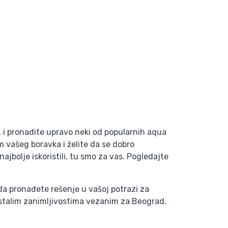
, i pronađite upravo neki od popularnih aqua
vašeg boravka i želite da se dobro
bolje iskoristili, tu smo za vas. Pogledajte
a pronađete rešenje u vašoj potrazi za
ostalim zanimljivostima vezanim za Beograd.