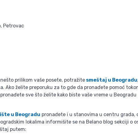
, Petrovac
 nešto prilikom vaše posete, potražite
smeštaj u Beogradu
. Ako želite preporuku za to gde da pronađete pomoć tokom 
ronađete sve što želite kako biste vaše vreme u Beogradu naj
ište u Beogradu
pronađete i u stanovima u centru grada, d
gradskim lokalima informišite se na Belano blog sekciji o 
eštaj putem: