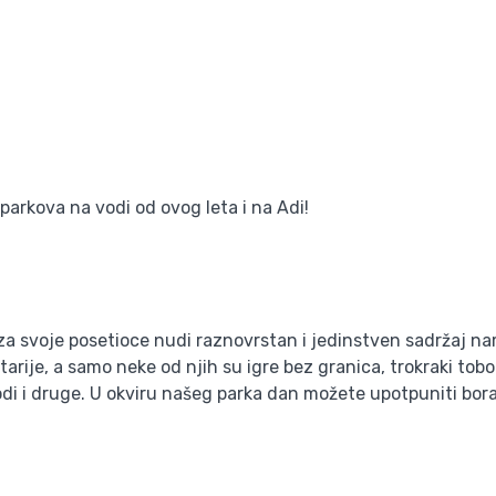
parkova na vodi od ovog leta i na Adi!
 za svoje posetioce nudi raznovrstan i jedinstven sadržaj n
tarije, a samo neke od njih su igre bez granica, trokraki tob
vodi i druge. U okviru našeg parka dan možete upotpuniti bo