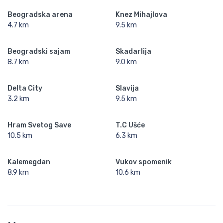
Beogradska arena
Knez Mihajlova
4.7 km
9.5 km
Beogradski sajam
Skadarlija
8.7 km
9.0 km
Delta City
Slavija
3.2 km
9.5 km
Hram Svetog Save
T.C Ušće
10.5 km
6.3 km
Kalemegdan
Vukov spomenik
8.9 km
10.6 km