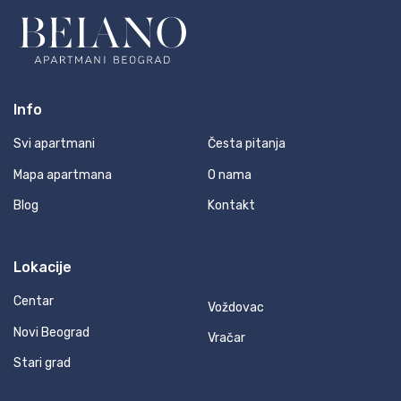
Info
Svi apartmani
Česta pitanja
Mapa apartmana
O nama
Blog
Kontakt
Lokacije
Centar
Voždovac
Novi Beograd
Vračar
Stari grad