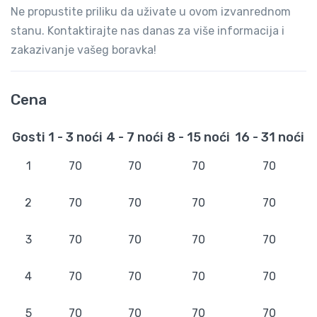
Ne propustite priliku da uživate u ovom izvanrednom
stanu. Kontaktirajte nas danas za više informacija i
zakazivanje vašeg boravka!
Cena
Gosti
1 - 3 noći
4 - 7 noći
8 - 15 noći
16 - 31 noći
1
70
70
70
70
2
70
70
70
70
3
70
70
70
70
4
70
70
70
70
5
70
70
70
70