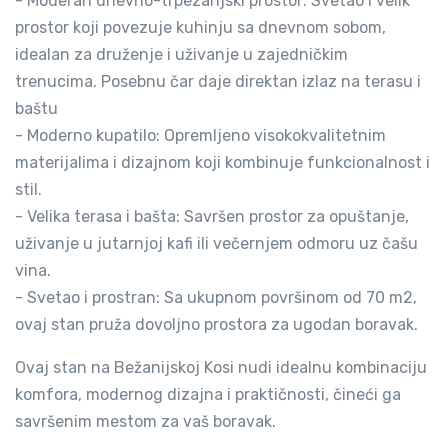
- Moderan dnevno-trpezarijski prostor: Svetao i velik
prostor koji povezuje kuhinju sa dnevnom sobom,
idealan za druženje i uživanje u zajedničkim
trenucima. Posebnu čar daje direktan izlaz na terasu i
baštu
- Moderno kupatilo: Opremljeno visokokvalitetnim
materijalima i dizajnom koji kombinuje funkcionalnost i
stil.
- Velika terasa i bašta: Savršen prostor za opuštanje,
uživanje u jutarnjoj kafi ili večernjem odmoru uz čašu
vina.
- Svetao i prostran: Sa ukupnom površinom od 70 m2,
ovaj stan pruža dovoljno prostora za ugodan boravak.
Ovaj stan na Bežanijskoj Kosi nudi idealnu kombinaciju
komfora, modernog dizajna i praktičnosti, čineći ga
savršenim mestom za vaš boravak.