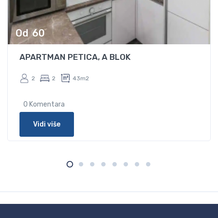
Od
60
APARTMAN PETICA, A BLOK
2
2
43m2
0 Komentara
Vidi više