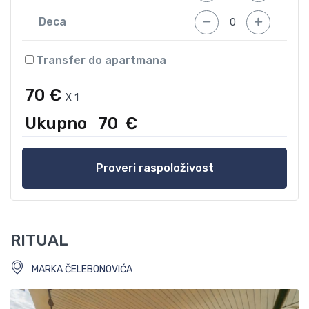
Deca
Transfer do apartmana
70 €
X
1
Ukupno
70
€
Proveri raspoloživost
RITUAL
MARKA ČELEBONOVIĆA