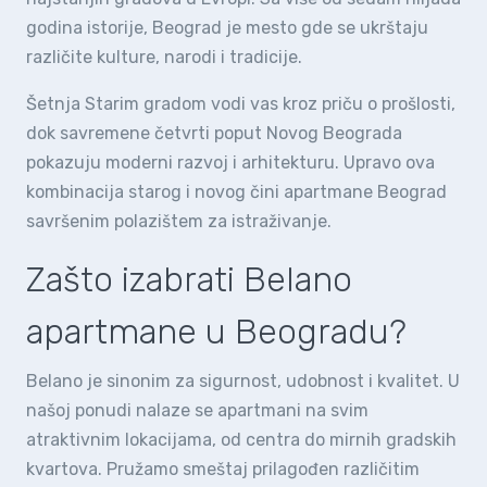
godina istorije, Beograd je mesto gde se ukrštaju
različite kulture, narodi i tradicije.
Šetnja Starim gradom vodi vas kroz priču o prošlosti,
dok savremene četvrti poput Novog Beograda
pokazuju moderni razvoj i arhitekturu. Upravo ova
kombinacija starog i novog čini apartmane Beograd
savršenim polazištem za istraživanje.
Zašto izabrati Belano
apartmane u Beogradu?
Belano je sinonim za sigurnost, udobnost i kvalitet. U
našoj ponudi nalaze se apartmani na svim
atraktivnim lokacijama, od centra do mirnih gradskih
kvartova. Pružamo smeštaj prilagođen različitim