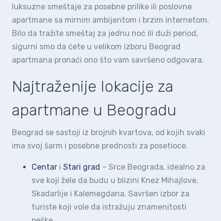
luksuzne smeštaje za posebne prilike ili poslovne
apartmane sa mirnim ambijentom i brzim internetom.
Bilo da tražite smeštaj za jednu noć ili duži period,
sigurni smo da ćete u velikom izboru Beograd
apartmana pronaći ono što vam savršeno odgovara.
Najtraženije lokacije za
apartmane u Beogradu
Beograd se sastoji iz brojnih kvartova, od kojih svaki
ima svoj šarm i posebne prednosti za posetioce.
Centar
i
Stari grad
– Srce Beograda, idealno za
sve koji žele da budu u blizini Knez Mihajlove,
Skadarlije i Kalemegdana. Savršen izbor za
turiste koji vole da istražuju znamenitosti
peške.