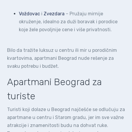
Voždovac
i
Zvezdara
– Pružaju mirnije
okruženje, idealno za duži boravak i porodice
koje žele povoljnije cene i više privatnosti.
Bilo da tražite luksuz u centru ili mir u porodičnim
kvartovima, apartmani Beograd nude rešenje za
svaku potrebu i budžet.
Apartmani Beograd za
turiste
Turisti koji dolaze u Beograd najčešće se odlučuju za
apartmane u centru i Starom gradu, jer im sve važne
atrakcije i znamenitosti budu na dohvat ruke.