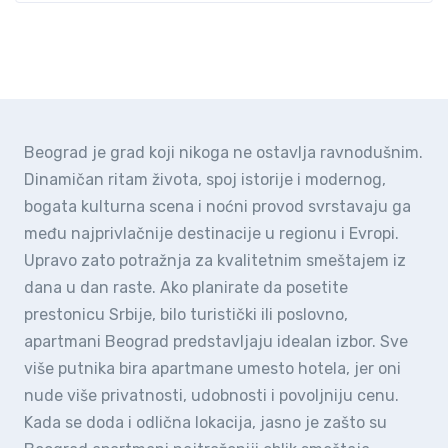
Beograd je grad koji nikoga ne ostavlja ravnodušnim.
Dinamičan ritam života, spoj istorije i modernog,
bogata kulturna scena i noćni provod svrstavaju ga
među najprivlačnije destinacije u regionu i Evropi.
Upravo zato potražnja za kvalitetnim smeštajem iz
dana u dan raste. Ako planirate da posetite
prestonicu Srbije, bilo turistički ili poslovno,
apartmani Beograd predstavljaju idealan izbor. Sve
više putnika bira apartmane umesto hotela, jer oni
nude više privatnosti, udobnosti i povoljniju cenu.
Kada se doda i odlična lokacija, jasno je zašto su