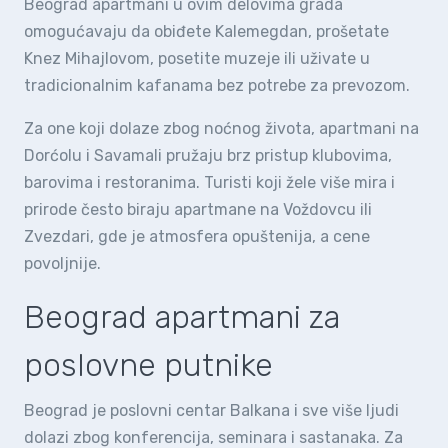
Beograd apartmani u ovim delovima grada
omogućavaju da obiđete Kalemegdan, prošetate
Knez Mihajlovom, posetite muzeje ili uživate u
tradicionalnim kafanama bez potrebe za prevozom.
Za one koji dolaze zbog noćnog života, apartmani na
Dorćolu i Savamali pružaju brz pristup klubovima,
barovima i restoranima. Turisti koji žele više mira i
prirode često biraju apartmane na Voždovcu ili
Zvezdari, gde je atmosfera opuštenija, a cene
povoljnije.
Beograd apartmani za
poslovne putnike
Beograd je poslovni centar Balkana i sve više ljudi
dolazi zbog konferencija, seminara i sastanaka. Za