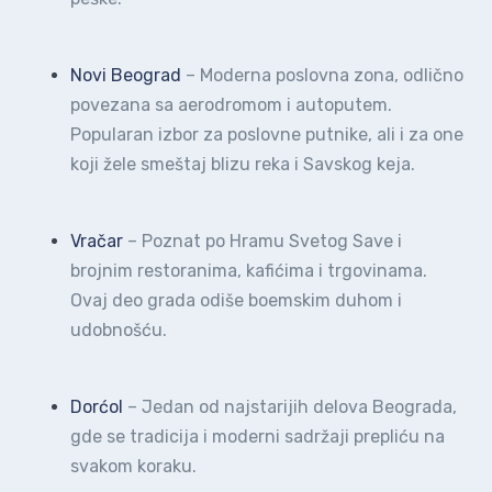
Novi Beograd
– Moderna poslovna zona, odlično
povezana sa aerodromom i autoputem.
Popularan izbor za poslovne putnike, ali i za one
koji žele smeštaj blizu reka i Savskog keja.
Vračar
– Poznat po Hramu Svetog Save i
brojnim restoranima, kafićima i trgovinama.
Ovaj deo grada odiše boemskim duhom i
udobnošću.
Dorćol
– Jedan od najstarijih delova Beograda,
gde se tradicija i moderni sadržaji prepliću na
svakom koraku.