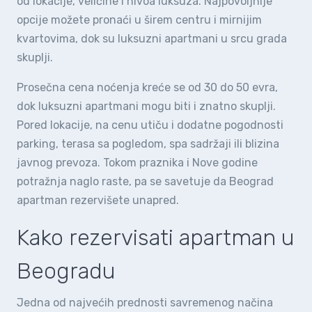
od lokacije, veličine i nivoa luksuza. Najpovoljnije
opcije možete pronaći u širem centru i mirnijim
kvartovima, dok su luksuzni apartmani u srcu grada
skuplji.
Prosečna cena noćenja kreće se od 30 do 50 evra,
dok luksuzni apartmani mogu biti i znatno skuplji.
Pored lokacije, na cenu utiču i dodatne pogodnosti
parking, terasa sa pogledom, spa sadržaji ili blizina
javnog prevoza. Tokom praznika i Nove godine
potražnja naglo raste, pa se savetuje da Beograd
apartman rezervišete unapred.
Kako rezervisati apartman u
Beogradu
Jedna od najvećih prednosti savremenog načina