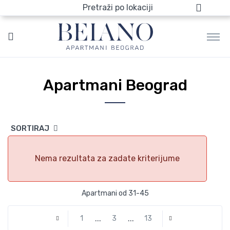
Pretraži po lokaciji
Apartmani Beograd
SORTIRAJ
Nema rezultata za zadate kriterijume
Apartmani od 31-45
...
...
1
3
13
Previous
Next