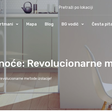
Pretraži po lokaciji
rtmani
Mapa
Blog
BG vodič
Česta pit
noće: Revolucionarne m
Revolucionarne metode izolacije!