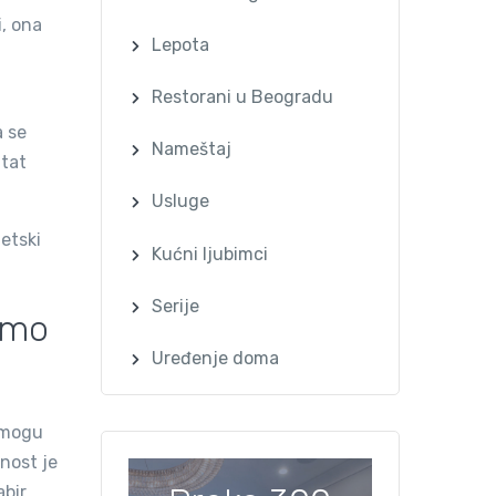
i, ona
Lepota
Restorani u Beogradu
a se
Nameštaj
ltat
Usluge
etski
Kućni ljubimci
Serije
jamo
Uređenje doma
e mogu
lnost je
abir