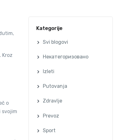
Kategorije
đutim,
Svi blogovi
. Kroz
Некатегоризовано
Izleti
Putovanja
Zdravlje
eč o
i svojim
Prevoz
Sport