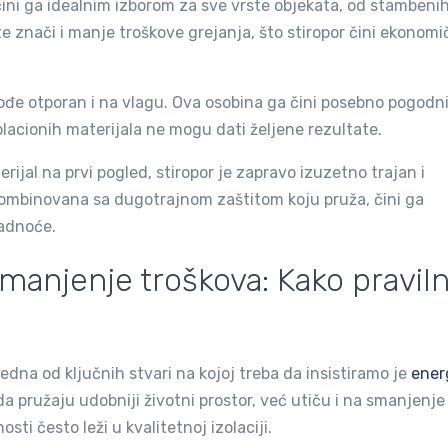
čini ga idealnim izborom za sve vrste objekata, od stambeni
e znači i manje troškove grejanja, što stiropor čini ekonom
akođe otporan i na vlagu. Ova osobina ga čini posebno pogodn
lacionih materijala ne mogu dati željene rezultate.
ijal na prvi pogled, stiropor je zapravo izuzetno trajan i
mbinovana sa dugotrajnom zaštitom koju pruža, čini ga
ladnoće.
smanjenje troškova: Kako pravil
edna od ključnih stvari na kojoj treba da insistiramo je
ener
a pružaju udobniji životni prostor, već utiču i na smanjenje
ti često leži u kvalitetnoj izolaciji.