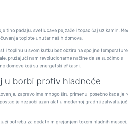
je tiho padaju, svetlucave pejzaže i topao čaj uz kamin. Me
čuvanja toplote unutar naših domova.
t i toplinu u svom kutku bez obzira na spoljne temperature
irale, pružajući nam revolucionarne načine da se suočimo s
o domove koji su energetski efikasni.
j u borbi protiv hladnoće
kovanje, zapravo ima mnogo širu primenu, posebno kada je r
al postao je nezaobilazan alat u modernoj gradnji zahvaljujuć
ujući potrebu za dodatnim grejanjem tokom hladnih meseci.