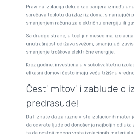
Pravilna izolacija deluje kao barijera između u
sprečava toplotu da izlazi iz doma, smanjujući 
smanjenjem računa za električnu energiju ili ga
Sa drudge strane, u toplijim mesecima, izolacij
unutrašnjost održava svežom, smanjujući zavisno
smanjenje troškova električne energije.
Kroz godine, investicija u visokokvalitetnu izo
efikasni domovi često imaju veću tržišnu vrednost
Česti mitovi i zablude o 
predrasude!
Da li znate da za razne vrste izolacionih mater
da odvrate ljude od donošenja najboljih odluka za
ta da postoji mnogo vrsta izolacionih materijala