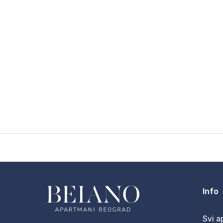
Info
Svi a