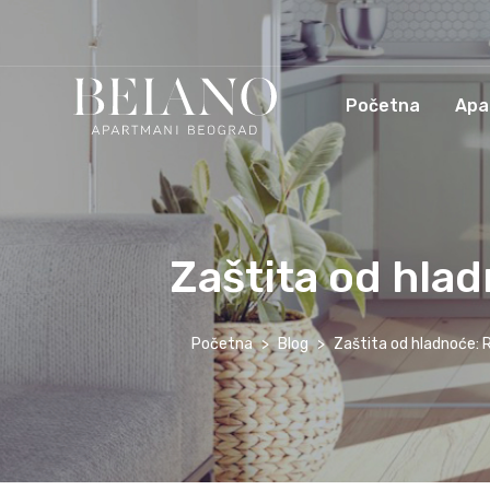
Početna
Apa
Zaštita od hlad
Početna
Blog
Zaštita od hladnoće: 