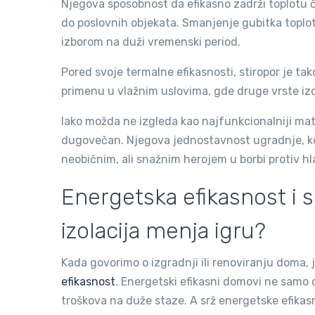
Njegova sposobnost da efikasno zadrži toplotu 
do poslovnih objekata. Smanjenje gubitka toplot
izborom na duži vremenski period.
Pored svoje termalne efikasnosti, stiropor je t
primenu u vlažnim uslovima, gde druge vrste izo
Iako možda ne izgleda kao najfunkcionalniji mater
dugovečan. Njegova jednostavnost ugradnje, ko
neobičnim, ali snažnim herojem u borbi protiv h
Energetska efikasnost i 
izolacija menja igru?
Kada govorimo o izgradnji ili renoviranju doma, j
efikasnost
. Energetski efikasni domovi ne samo d
troškova na duže staze. A srž energetske efikasnos