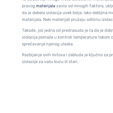
pravog
materijala
zavisi od mnogih faktora, uklj
da je debela izolacija uvek bolja. Iako debljina 
materijala. Neki materijali pružaju odličnu izolac
Takođe, još jedna od predrasuda je ta da je dobr
izolacija pomaže u kontroli temperature tokom cel
sprečavanje njenog ulaska.
Razbijanje ovih mitova i zabluda je ključno za 
izolacije za vašu kuću ili stan.