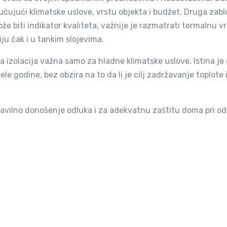
učujući klimatske uslove, vrstu objekta i budžet. Druga zabl
može biti indikator kvaliteta, važnije je razmatrati termalnu 
iju čak i u tankim slojevima.
a izolacija važna samo za hladne klimatske uslove. Istina je
e godine, bez obzira na to da li je cilj zadržavanje toplote i
pravilno donošenje odluka i za adekvatnu zaštitu doma pri od