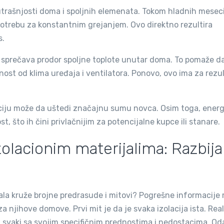
nutrašnjosti doma i spoljnih elemenata. Tokom hladnih mesec
potrebu za konstantnim grejanjem. Ovo direktno rezultira
s.
a sprečava prodor spoljne toplote unutar doma. To pomaže d
st od klima uređaja i ventilatora. Ponovo, ovo ima za rezu
laciju može da uštedi značajnu sumu novca. Osim toga, energ
, što ih čini privlačnijim za potencijalne kupce ili stanare.
izolacionim materijalima: Razbi
ijala kruže brojne predrasude i mitovi? Pogrešne informacij
 njihove domove. Prvi mit je da je svaka izolacija ista. Rea
, svaki sa svojim specifičnim prednostima i nedostacima. Od