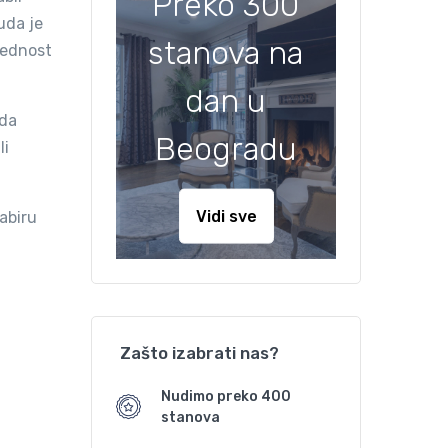
Preko 300
uda je
stanova na
vrednost
dan u
 da
Beogradu
li
Vidi sve
abiru
Zašto izabrati nas?
Nudimo preko 400
stanova