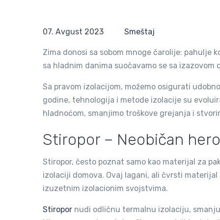
07. Avgust 2023
Smeštaj
Zima donosi sa sobom mnoge čarolije: pahulje ko
sa hladnim danima suočavamo se sa izazovom o
Sa pravom izolacijom, možemo osigurati udobnos
godine, tehnologija i metode izolacije su evolu
hladnoćom, smanjimo troškove grejanja i stvorim
Stiropor – Neobičan hero
Stiropor, često poznat samo kao materijal za pa
izolaciji domova. Ovaj lagani, ali čvrsti materij
izuzetnim izolacionim svojstvima.
Stiropor
nudi odličnu termalnu izolaciju, smanj