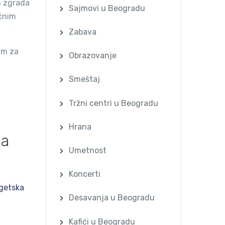
h zgrada
Sajmovi u Beogradu
ičnim
Zabava
im za
Obrazovanje
Smeštaj
Tržni centri u Beogradu
Hrana
na
Umetnost
Koncerti
getska
Desavanja u Beogradu
Kafići u Beogradu