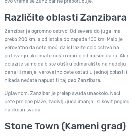
ovo vreme se Zanzibar ne preporučuje.
Različite oblasti Zanzibara
Zanzibar je ogromno ostrvo. Od severa do juga ima
preko 200 km, a od istoka do zapada 100 km. Malo je
verovatno da ćete moći da istražite celo ostrvo na
putovanju ako imate nešto manje od mesec dana. Ako
dolazite samo da biste otišli u odmaralište na nedelju
dana ili manje, verovatno ćete ostati u jednoj oblasti i
nikada nećete napustiti taj deo Zanzibara.
Uglavnom, Zanzibar je prelep svuda unaokolo. Naći
ćete prelepe plaže, zadivljujuća imanja i slikovit pogled
na okean svuda.
Stone Town (Kameni grad)