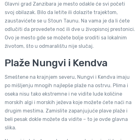
Glavni grad Zanzibara je mesto odakle će svi početi
svoj obilazak. Bilo da letite ili dolazite trajektom,
zaustavićete se u Stoun Taunu. Na vama je da li ćete
odlučiti da provedete noć ili dve u živopisnoj prestonici.
Ovo je mesto gde se možete bolje sroditi sa lokalnim
životom, što u odmaralištu nije slučaj.
Plaže Nungvi i Kendva
Smeštene na krajnjem severu, Nungvi i Kendva imaju
po mišljenju mnogih najlepše plaže na ostrvu. Plima i
oseka nisu tako ekstremne i ne vidite lude količine
morskih algi i morskih ježeva koje možete ćete naći na
drugim mestima. Zamislite zapanjujuće plave plaže i
beli pesak dokle možete da vidite – to je ovde glavna
slika.