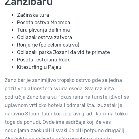
Zanzibaru
Začinska tura
Poseta ostrva Mnemba
Tura plivanja delfinima
Obilazak ostrva zatvora
Ronjenje (po celom ostrvu)
Obilazak parka Jozani da vidite primate
Poseta restoranu Rock
Kitesurfing u Pajeu
Zanzibar je zanimljivo tropsko ostrvo gde se jedna
pozitivna atmosfera svuda oseća. Sva različita
područja Zanzibara su fokusirana na turiste i život se
uglavnom vrti oko hotela i odmarališta. Izuzetak je
naravno Stoun Taun koji je pravi grad i koji ima toliko
toga da ponudi. Ovde ima sadržaja koji će vas
nedeljama zaokupiti i svaki će biti potpuno drugačiji.
Ako želite da doživite nešto posebno i stvorite