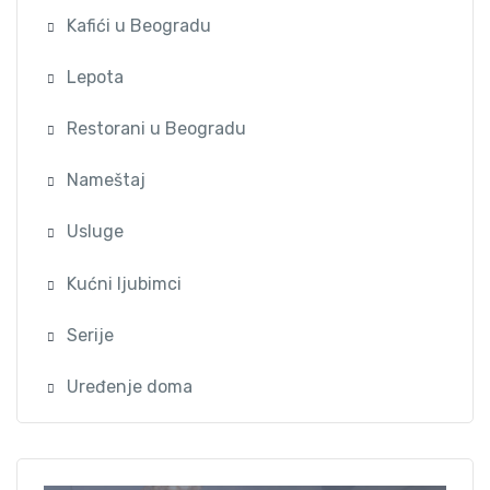
Kafići u Beogradu
Lepota
Restorani u Beogradu
Nameštaj
Usluge
Kućni ljubimci
Serije
Uređenje doma