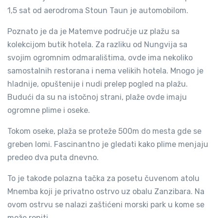
1,5 sat od aerodroma Stoun Taun je automobilom.
Poznato je da je Matemve područje uz plažu sa
kolekcijom butik hotela. Za razliku od Nungvija sa
svojim ogromnim odmaralištima, ovde ima nekoliko
samostalnih restorana i nema velikih hotela. Mnogo je
hladnije, opuštenije i nudi prelep pogled na plažu.
Budući da su na istočnoj strani, plaže ovde imaju
ogromne plime i oseke.
Tokom oseke, plaža se proteže 500m do mesta gde se
greben lomi. Fascinantno je gledati kako plime menjaju
predeo dva puta dnevno.
To je takođe polazna tačka za posetu čuvenom atolu
Mnemba koji je privatno ostrvo uz obalu Zanzibara. Na
ovom ostrvu se nalazi zaštićeni morski park u kome se
može roniti.