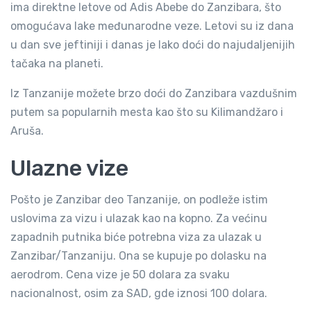
ima direktne letove od Adis Abebe do Zanzibara, što
omogućava lake međunarodne veze. Letovi su iz dana
u dan sve jeftiniji i danas je lako doći do najudaljenijih
tačaka na planeti.
Iz Tanzanije možete brzo doći do Zanzibara vazdušnim
putem sa popularnih mesta kao što su Kilimandžaro i
Aruša.
Ulazne vize
Pošto je Zanzibar deo Tanzanije, on podleže istim
uslovima za vizu i ulazak kao na kopno. Za većinu
zapadnih putnika biće potrebna viza za ulazak u
Zanzibar/Tanzaniju. Ona se kupuje po dolasku na
aerodrom. Cena vize je 50 dolara za svaku
nacionalnost, osim za SAD, gde iznosi 100 dolara.