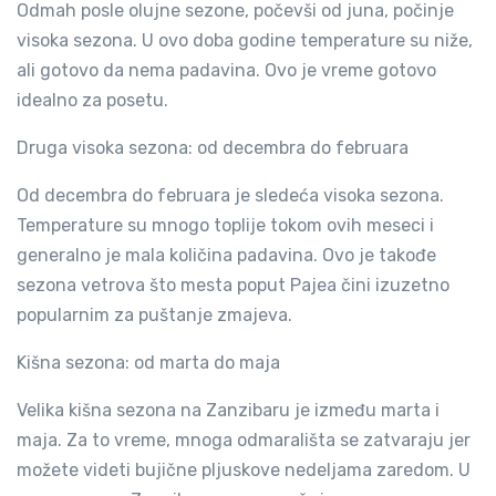
Odmah posle olujne sezone, počevši od juna, počinje
visoka sezona. U ovo doba godine temperature su niže,
ali gotovo da nema padavina. Ovo je vreme gotovo
idealno za posetu.
Druga visoka sezona: od decembra do februara
Od decembra do februara je sledeća visoka sezona.
Temperature su mnogo toplije tokom ovih meseci i
generalno je mala količina padavina. Ovo je takođe
sezona vetrova što mesta poput Pajea čini izuzetno
popularnim za puštanje zmajeva.
Kišna sezona: od marta do maja
Velika kišna sezona na Zanzibaru je između marta i
maja. Za to vreme, mnoga odmarališta se zatvaraju jer
možete videti bujične pljuskove nedeljama zaredom. U