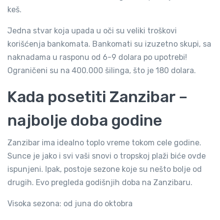
keš.
Jedna stvar koja upada u oči su veliki troškovi
korišćenja bankomata. Bankomati su izuzetno skupi, sa
naknadama u rasponu od 6-9 dolara po upotrebi!
Ograničeni su na 400.000 šilinga, što je 180 dolara.
Kada posetiti Zanzibar –
najbolje doba godine
Zanzibar ima idealno toplo vreme tokom cele godine.
Sunce je jako i svi vaši snovi o tropskoj plaži biće ovde
ispunjeni. Ipak, postoje sezone koje su nešto bolje od
drugih. Evo pregleda godišnjih doba na Zanzibaru.
Visoka sezona: od juna do oktobra