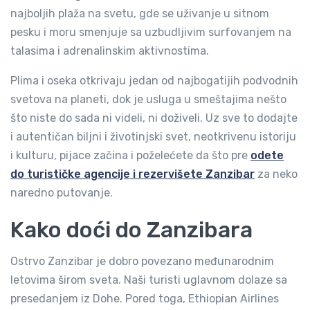
najboljih plaža na svetu, gde se uživanje u sitnom
pesku i moru smenjuje sa uzbudljivim surfovanjem na
talasima i adrenalinskim aktivnostima.
Plima i oseka otkrivaju jedan od najbogatijih podvodnih
svetova na planeti, dok je usluga u smeštajima nešto
što niste do sada ni videli, ni doživeli. Uz sve to dodajte
i autentičan biljni i životinjski svet, neotkrivenu istoriju
i kulturu, pijace začina i poželećete da što pre
odete
do turističke agencije i rezervišete Zanzibar
za neko
naredno putovanje.
Kako doći do Zanzibara
Ostrvo Zanzibar je dobro povezano međunarodnim
letovima širom sveta. Naši turisti uglavnom dolaze sa
presedanjem iz Dohe. Pored toga, Ethiopian Airlines