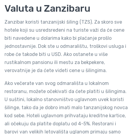
Valuta u Zanzibaru
Zanzibar koristi tanzanijski šiling (TZS). Za skoro sve
hotele koji su usredsređeni na turiste važi da će cene
biti navedene u dolarima kako bi plaćanje prošlo
jednostavnije. Dok ste u odmaralištu, troškovi usluga i
robe će takođe biti u USD. Ako ostanete u više
rustikalnom pansionu ili mestu za bekpekere,
verovatnije je da ćete videti cene u šilingima.
Ako večerate van svog odmarališta u lokalnom
restoranu, možete očekivati da ćete platiti u šilingima.
U suštini, lokalno stanovništvo uglavnom uvek koristi
šilinge, tako da je dobro imati malo tanzanijskog novca
kod sebe. Hoteli uglavnom prihvataju kreditne kartice,
ali očekuju da platite doplatu od 4-5%. Restorani i
barovi van velikih letovališta uglanom primaju samo