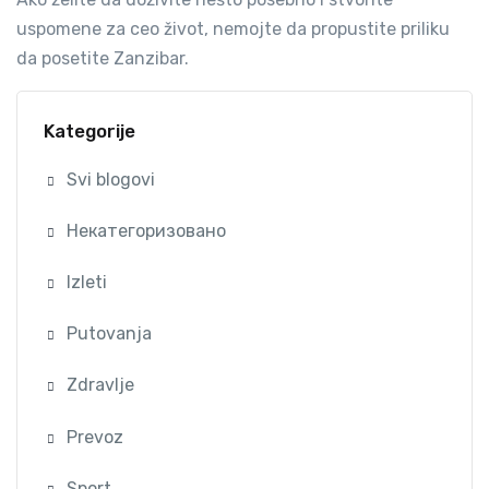
uspomene za ceo život, nemojte da propustite priliku
da posetite Zanzibar.
Kategorije
Svi blogovi
Некатегоризовано
Izleti
Putovanja
Zdravlje
Prevoz
Sport