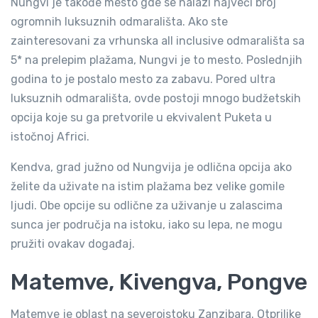
Nungvi je takođe mesto gde se nalazi najveći broj
ogromnih luksuznih odmarališta. Ako ste
zainteresovani za vrhunska all inclusive odmarališta sa
5* na prelepim plažama, Nungvi je to mesto. Poslednjih
godina to je postalo mesto za zabavu. Pored ultra
luksuznih odmarališta, ovde postoji mnogo budžetskih
opcija koje su ga pretvorile u ekvivalent Puketa u
istočnoj Africi.
Kendva, grad južno od Nungvija je odlična opcija ako
želite da uživate na istim plažama bez velike gomile
ljudi. Obe opcije su odlične za uživanje u zalascima
sunca jer područja na istoku, iako su lepa, ne mogu
pružiti ovakav događaj.
Matemve, Kivengva, Pongve
Matemve je oblast na severoistoku Zanzibara. Otprilike