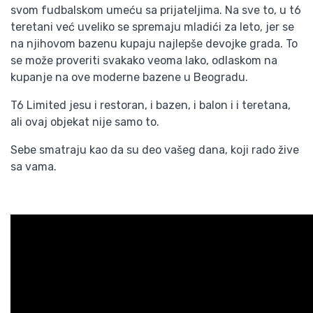
svom fudbalskom umeću sa prijateljima. Na sve to, u t6
teretani već uveliko se spremaju mladići za leto, jer se
na njihovom bazenu kupaju najlepše devojke grada. To
se može proveriti svakako veoma lako, odlaskom na
kupanje na ove moderne bazene u Beogradu.
T6 Limited jesu i restoran, i bazen, i balon i i teretana,
ali ovaj objekat nije samo to.
Sebe smatraju kao da su deo vašeg dana, koji rado žive
sa vama.