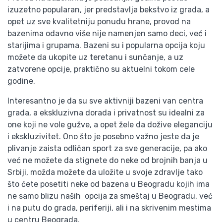
izuzetno popularan, jer predstavlja bekstvo iz grada, a
opet uz sve kvalitetniju ponudu hrane, provod na
bazenima odavno više nije namenjen samo deci, već i
starijima i grupama. Bazeni su i popularna opcija koju
možete da ukopite uz teretanu i sunčanje, a uz
zatvorene opcije, praktično su aktuelni tokom cele
godine.
Interesantno je da su sve aktivniji bazeni van centra
grada, a ekskluzivna dorada i privatnost su idealni za
one koji ne vole gužve, a opet žele da dožive eleganciju
i ekskluzivitet. Ono što je posebno važno jeste da je
plivanje zaista odličan sport za sve generacije, pa ako
već ne možete da stignete do neke od brojnih banja u
Srbiji, možda možete da uložite u svoje zdravlje tako
što ćete posetiti neke od bazena u Beogradu kojih ima
ne samo blizu naših opcija za smeštaj u Beogradu, već
i na putu do grada, periferiji, ali i na skrivenim mestima
u centru Beograda.