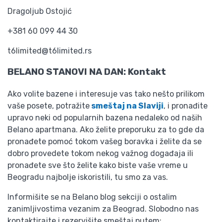
Dragoljub Ostojić
+381 60 099 44 30
t6limited@t6limited.rs
BELANO STANOVI NA DAN: Kontakt
Ako volite bazene i interesuje vas tako nešto prilikom
vaše posete, potražite
smeštaj na Slaviji
, i pronađite
upravo neki od popularnih bazena nedaleko od naših
Belano apartmana. Ako želite preporuku za to gde da
pronađete pomoć tokom vašeg boravka i želite da se
dobro provedete tokom nekog važnog događaja ili
pronađete sve što želite kako biste vaše vreme u
Beogradu najbolje iskoristili, tu smo za vas.
Informišite se na Belano blog sekciji o ostalim
zanimljivostima vezanim za Beograd. Slobodno nas
kontaktirajte i rezervišite smeštaj putem: