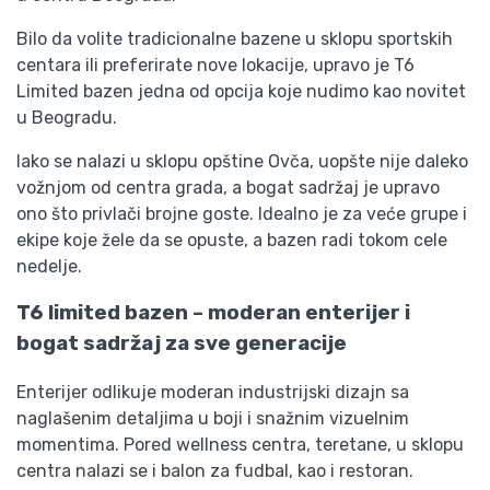
Bilo da volite tradicionalne bazene u sklopu sportskih
centara ili preferirate nove lokacije, upravo je T6
Limited bazen jedna od opcija koje nudimo kao novitet
u Beogradu.
Iako se nalazi u sklopu opštine Ovča, uopšte nije daleko
vožnjom od centra grada, a bogat sadržaj je upravo
ono što privlači brojne goste. Idealno je za veće grupe i
ekipe koje žele da se opuste, a bazen radi tokom cele
nedelje.
T6 limited bazen – moderan enterijer i
bogat sadržaj za sve generacije
Enterijer odlikuje moderan industrijski dizajn sa
naglašenim detaljima u boji i snažnim vizuelnim
momentima. Pored wellness centra, teretane, u sklopu
centra nalazi se i balon za fudbal, kao i restoran.