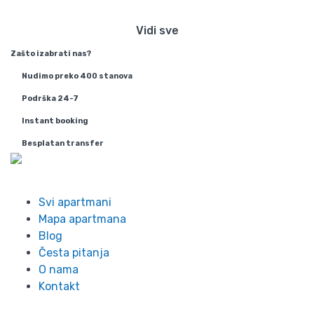
Beogradu
Vidi sve
Zašto izabrati nas?
Nudimo preko 400 stanova
Podrška 24-7
Instant booking
Besplatan transfer
Info
Svi apartmani
Mapa apartmana
Blog
Česta pitanja
O nama
Kontakt
Lokacije