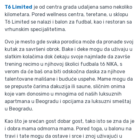
T6 Limited
je od centra grada udaljena samo nekoliko
kilometara. Pored wellness centra, teretane, u sklopu
T6 Limited se nalazi i balon za fudbal, kao i restoran sa
vrhunskim specijalitetima.
Ovo je mesto gde svaka porodica može da pronađe svoj
kutak za savršeni obrok. Bake i deke mogu da uživaju u
slatkim kolačima dok čekaju svoje najmlađe da završe
trening recimo u njihovoj školici fudbala t6 NIKA, s
verom da će baš ona biti odskočna daska za njihove
talentovane mališane i buduće uspehe. Mame mogu da
se prepuste čarima đakuzija ili saune, sličnim onima
koje vam donosimo u mnogima od naših luksuznih
apartmana u Beogradu i opcijama za luksuzni smeštaj
u Beogradu.
Kao što je srećan gost dobar gost, tako isto se zna da je
i dobra mama odmorna mama. Pored toga, u balonu na
travi i tate mogu da ostave i srce i znoj uživajući u