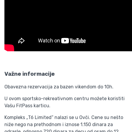
Važne informacije
Obavezna rezervacija za bazen vikendom do 10h.
U ovom sportsko-rekreativnom centru možete koristiti
Vašu FitPass karticu.
Kompleks „T6 Limited” nalazi se u Ovči. Cene su nešto
niže nego na prethodnom i iznose 1.150 dinara za
odrasle, odnosno 720 dinara za decu od osam do 12