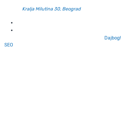
Email:
office@belano.rs
Adresa:
Kralja Milutina 30, Beograd
© 2024 Belano. Sva prava zadržana | Pokreće
Dajbog!
,
SEO
by Web Business Solutions