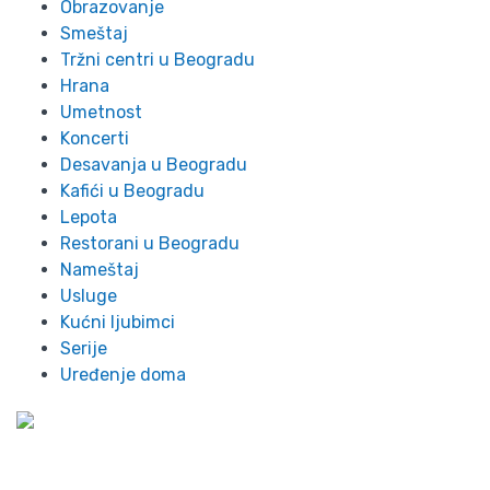
Obrazovanje
Smeštaj
Tržni centri u Beogradu
Hrana
Umetnost
Koncerti
Desavanja u Beogradu
Kafići u Beogradu
Lepota
Restorani u Beogradu
Nameštaj
Usluge
Kućni ljubimci
Serije
Uređenje doma
Preko 300 stanova na dan u