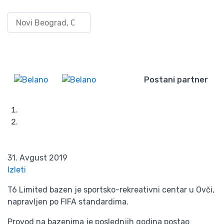
T6 Limited bazen:
Pretraži po lokaciji
Uloguj
Osveženje za sve
se/Registruj
Wishlist
se
Beograđane i njegove
goste
Postani partner
Početna
Blog
T6 Limited bazen: Osveženje za sve Beograđane i
njegove goste
31. Avgust 2019
Izleti
T6 Limited bazen je sportsko-rekreativni centar u Ovči,
napravljen po FIFA standardima.
Provod na bazenima je poslednjih godina postao