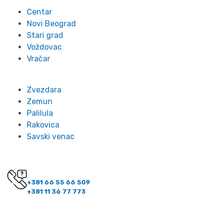
Centar
Novi Beograd
Stari grad
Voždovac
Vračar
Zvezdara
Zemun
Palilula
Rakovica
Savski venac
Kontakt
Imate pitanje? Pozovite nas!
+381 66 55 66 509
+381 11 36 77 773
Kontakt informacije