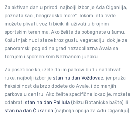
Za aktivan dan u prirodi najbolji izbor je Ada Ciganlija,
poznata kao „beogradsko more“. Tokom leta ovde
možete plivati, voziti bicikl ili uživati u brojnim
sportskim terenima. Ako želite da pobegnete u šumu,
Košutnjak nudi staze kroz gustu vegetaciju, dok je za
panoramski pogled na grad nezaobilazna Avala sa
tornjem i spomenikom Neznanom junaku.
Za posetioce koji žele da im parkovi budu nadohvat
ruke, najbolji izbor je
stan na dan Voždovac
, jer pruža
fleksibilnost da brzo dođete do Avale, i do manjih
parkova u centru. Ako želite specifične lokacije, možete
odabrati
stan na dan Palilula
(blizu Botaničke bašte) ili
stan na dan Čukarica
(najbolja opcija za Adu Ciganliju).