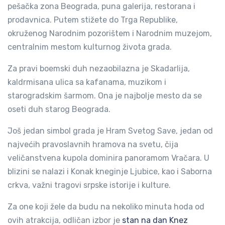
pešačka zona Beograda, puna galerija, restorana i
prodavnica. Putem stižete do Trga Republike,
okruženog Narodnim pozorištem i Narodnim muzejom,
centralnim mestom kulturnog života grada.
Za pravi boemski duh nezaobilazna je Skadarlija,
kaldrmisana ulica sa kafanama, muzikom i
starogradskim šarmom. Ona je najbolje mesto da se
oseti duh starog Beograda.
Još jedan simbol grada je Hram Svetog Save, jedan od
najvećih pravoslavnih hramova na svetu, čija
veličanstvena kupola dominira panoramom Vračara. U
blizini se nalazi i Konak kneginje Ljubice, kao i Saborna
crkva, važni tragovi srpske istorije i kulture.
Za one koji žele da budu na nekoliko minuta hoda od
ovih atrakcija, odličan izbor je
stan na dan Knez