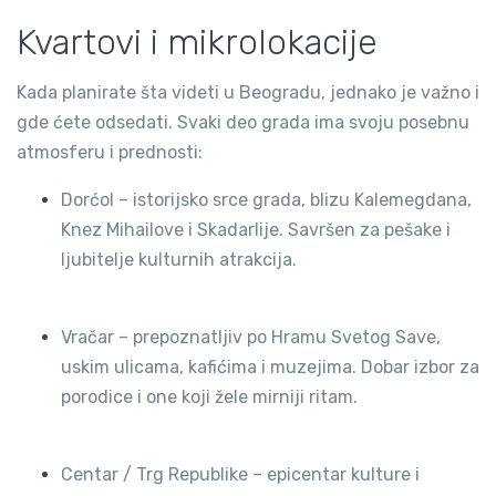
Kvartovi i mikrolokacije
Kada planirate šta videti u Beogradu, jednako je važno i
gde ćete odsedati. Svaki deo grada ima svoju posebnu
atmosferu i prednosti:
Dorćol – istorijsko srce grada, blizu Kalemegdana,
Knez Mihailove i Skadarlije. Savršen za pešake i
ljubitelje kulturnih atrakcija.
Vračar – prepoznatljiv po Hramu Svetog Save,
uskim ulicama, kafićima i muzejima. Dobar izbor za
porodice i one koji žele mirniji ritam.
Centar / Trg Republike – epicentar kulture i