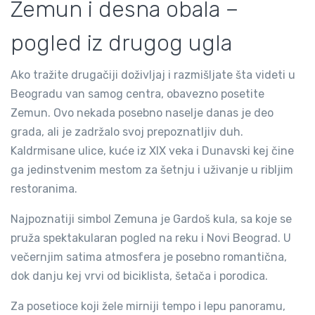
Zemun i desna obala –
pogled iz drugog ugla
Ako tražite drugačiji doživljaj i razmišljate šta videti u
Beogradu van samog centra, obavezno posetite
Zemun. Ovo nekada posebno naselje danas je deo
grada, ali je zadržalo svoj prepoznatljiv duh.
Kaldrmisane ulice, kuće iz XIX veka i Dunavski kej čine
ga jedinstvenim mestom za šetnju i uživanje u ribljim
restoranima.
Najpoznatiji simbol Zemuna je Gardoš kula, sa koje se
pruža spektakularan pogled na reku i Novi Beograd. U
večernjim satima atmosfera je posebno romantična,
dok danju kej vrvi od biciklista, šetača i porodica.
Za posetioce koji žele mirniji tempo i lepu panoramu,