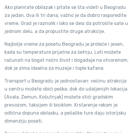
Ako planirate obilazak i pitate se šta videti u Beogradu
za jedan, dva ili tri dana, važno je da dobro rasporedite
vreme. Grad je raznolik i lako se desi da potrošite sate u
jednom delu, a da propustite druge atrakcije.
Najbolje vreme za posetu Beogradu je proleće i jesen,
kada su temperature prijatne za šetnju. Leti možete
računati na bogat noćni život i događaje na otvorenom,
dok je zima idealna za muzeje i tople kafane.
Transport u Beogradu je jednostavan: većinu atrakcija
u centru možete obići peške, dok do udaljenijih lokacija
(Avala, Zemun, Košutnjak) možete stići gradskim
prevozom, taksijem ili biciklom. Krstarenje rekom je
odlična dopuna obilasku, a pešačke ture daju istorijsku
dimenziju poseti.