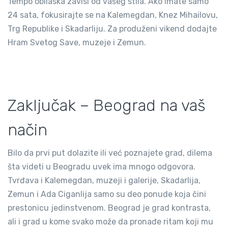
Tempo obilaska zavisi od vašeg stila. Ako imate samo
24 sata, fokusirajte se na Kalemegdan, Knez Mihailovu,
Trg Republike i Skadarliju. Za produženi vikend dodajte
Hram Svetog Save, muzeje i Zemun.
Zaključak – Beograd na vaš
način
Bilo da prvi put dolazite ili već poznajete grad, dilema
šta videti u Beogradu uvek ima mnogo odgovora.
Tvrđava i Kalemegdan, muzeji i galerije, Skadarlija,
Zemun i Ada Ciganlija samo su deo ponude koja čini
prestonicu jedinstvenom. Beograd je grad kontrasta,
ali i grad u kome svako može da pronađe ritam koji mu