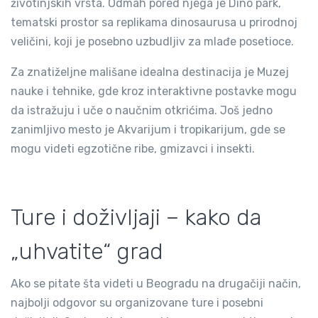
životinjskih vrsta. Odmah pored njega je Dino park,
tematski prostor sa replikama dinosaurusa u prirodnoj
veličini, koji je posebno uzbudljiv za mlađe posetioce.
Za znatiželjne mališane idealna destinacija je Muzej
nauke i tehnike, gde kroz interaktivne postavke mogu
da istražuju i uče o naučnim otkrićima. Još jedno
zanimljivo mesto je Akvarijum i tropikarijum, gde se
mogu videti egzotične ribe, gmizavci i insekti.
Ture i doživljaji – kako da
„uhvatite“ grad
Ako se pitate šta videti u Beogradu na drugačiji način,
najbolji odgovor su organizovane ture i posebni