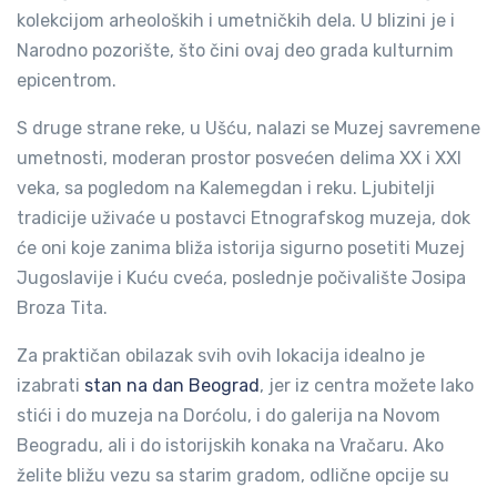
kolekcijom arheoloških i umetničkih dela. U blizini je i
Narodno pozorište, što čini ovaj deo grada kulturnim
epicentrom.
S druge strane reke, u Ušću, nalazi se Muzej savremene
umetnosti, moderan prostor posvećen delima XX i XXI
veka, sa pogledom na Kalemegdan i reku. Ljubitelji
tradicije uživaće u postavci Etnografskog muzeja, dok
će oni koje zanima bliža istorija sigurno posetiti Muzej
Jugoslavije i Kuću cveća, poslednje počivalište Josipa
Broza Tita.
Za praktičan obilazak svih ovih lokacija idealno je
izabrati
stan na dan Beograd
, jer iz centra možete lako
stići i do muzeja na Dorćolu, i do galerija na Novom
Beogradu, ali i do istorijskih konaka na Vračaru. Ako
želite bližu vezu sa starim gradom, odlične opcije su