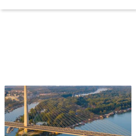
Pretraži po lokaciji
Šta videti u Beogradu
Početna
Blog
Šta videti u Beogradu