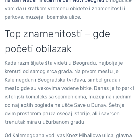
na dan Vračar
ili
stan na dan Novi Beograd
omogućiće
vam da u kratkom vremenu obiđete i znamenitosti i
parkove, muzeje i boemske ulice.
Top znamenitosti – gde
početi obilazak
Kada razmišljate šta videti u Beogradu, najbolje je
krenuti od samog srca grada. Na prvom mestu je
Kalemegdan i Beogradska tvrđava, simbol grada i
mesto gde su vekovima vođene bitke. Danas je to park i
istorijski kompleks sa spomenicima, muzejima i jednim
od najlepših pogleda na ušće Save u Dunav. Šetnja
ovim prostorom pruža osećaj istorije, ali i savršen
trenutak mira u užurbanom gradu.
Od Kalemegdana vodi vas Knez Mihailova ulica, glavna