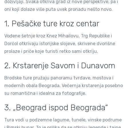
doživljaji. Svaka otkriva grad iz nove perspektive, pa i
oni koji dolaze više puta uvek pronađu nešto novo.
1. Pešačke ture kroz centar
Vođene šetnje kroz Knez Mihailovu, Trg Republike i
Dorćol otkrivaju istorijske slojeve, skrivene dvorišne
prolaze i priče koje turisti retko sami otkriju.
2. Krstarenje Savom i Dunavom
Brodske ture pružaju panoramu tvrđave, mostova i
modernih obala Beograda. Večernja krstarenja posebno
su romantična i idealna za fotografije.
3. „Beograd ispod Beograda“
Tura vodi u podzemne lagume, tunele, vinske podrume
i Rimski bunar. To je prilika da se otkriju legende i tajne