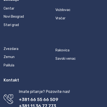
Centar
Voždovac
Novi Beograd
Vračar
Stari grad
Zvezdara
Rakovica
Zemun
Savski venac
Palilula
Kontakt
Imate pitanje? Pozovite nas!
+381 66 55 66 509
+381 11 36 77 773