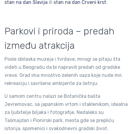
stan na dan Slavija
ili
stan na dan Crveni krst
.
Parkovi i priroda – predah
između atrakcija
Posle obilaska muzeja i tvrđave, mnogi se pitaju šta
videti u Beogradu da bi napravili predah od gradske
vreve. Grad ima mnoštvo zelenih oaza koje nude mir,
rekreaciju i savršene ambijente za šetnju.
U samom centru nalazi se Botanička bašta
Jevremovac, sa japanskim vrtom i staklenikom, idealna
za ljubitelje biljaka i fotografije. Nedaleko su
Tašmajdan i Pionirski park, mesta gde se prepliću
istorija, spomenici i svakodnevni gradski život.