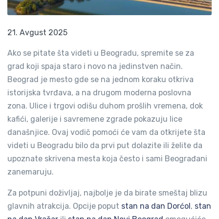
21. Avgust 2025
Ako se pitate šta videti u Beogradu, spremite se za
grad koji spaja staro i novo na jedinstven način.
Beograd je mesto gde se na jednom koraku otkriva
istorijska tvrđava, a na drugom moderna poslovna
zona. Ulice i trgovi odišu duhom prošlih vremena, dok
kafići, galerije i savremene zgrade pokazuju lice
današnjice. Ovaj vodič pomoći će vam da otkrijete šta
videti u Beogradu bilo da prvi put dolazite ili želite da
upoznate skrivena mesta koja često i sami Beograđani
zanemaruju.
Za potpuni doživljaj, najbolje je da birate smeštaj blizu
glavnih atrakcija. Opcije poput
stan na dan Dorćol
,
stan