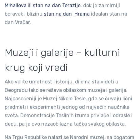
Mihailova
ili
stan na dan Terazije
, dok je za mirniji
boravak i blizinu
stan na dan Hrama
idealan stan na
dan Vračar.
Muzeji i galerije – kulturni
krug koji vredi
Ako volite umetnost i istoriju, dilema šta videti u
Beogradu lako se rešava obilaskom muzeja i galerija.
Najposećeniji je Muzej Nikole Tesle, gde se čuvaju lični
predmeti i eksperimenti jednog od najvećih naučnika
sveta. Demonstracije Teslinih izuma privlače i odrasle i
decu, pa je ovo nezaobilazna tačka svakog obilaska.
Na Trgu Republike nalazi se Narodni muzej, sa bogatom