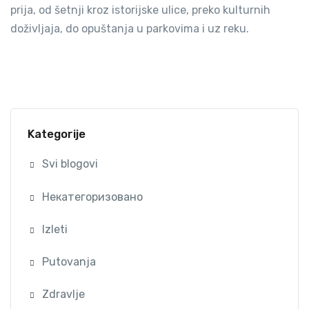
prija, od šetnji kroz istorijske ulice, preko kulturnih
doživljaja, do opuštanja u parkovima i uz reku.
Kategorije
Svi blogovi
Некатегоризовано
Izleti
Putovanja
Zdravlje