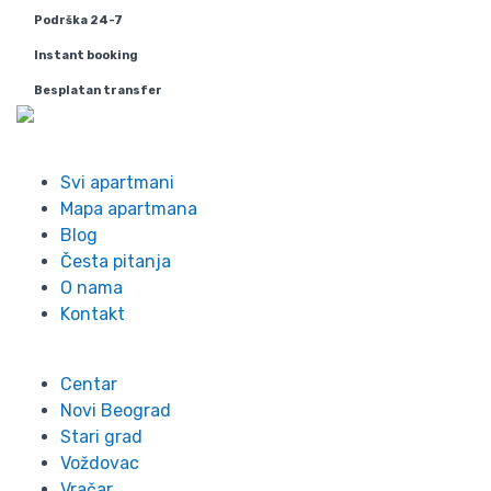
Podrška 24-7
Instant booking
Besplatan transfer
Info
Svi apartmani
Mapa apartmana
Blog
Česta pitanja
O nama
Kontakt
Lokacije
Centar
Novi Beograd
Stari grad
Voždovac
Vračar