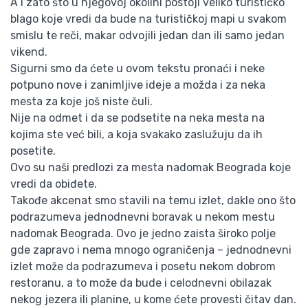
A i zato što u njegovoj okolini postoji veliko turističko
blago koje vredi da bude na turističkoj mapi u svakom
smislu te reči, makar odvojili jedan dan ili samo jedan
vikend.
Sigurni smo da ćete u ovom tekstu pronaći i neke
potpuno nove i zanimljive ideje a možda i za neka
mesta za koje još niste čuli.
Nije na odmet i da se podsetite na neka mesta na
kojima ste već bili, a koja svakako zaslužuju da ih
posetite.
Ovo su naši predlozi za mesta nadomak Beograda koje
vredi da obiđete.
Takođe akcenat smo stavili na temu izlet, dakle ono što
podrazumeva jednodnevni boravak u nekom mestu
nadomak Beograda. Ovo je jedno zaista široko polje
gde zapravo i nema mnogo ograničenja – jednodnevni
izlet može da podrazumeva i posetu nekom dobrom
restoranu, a to može da bude i celodnevni obilazak
nekog jezera ili planine, u kome ćete provesti čitav dan.