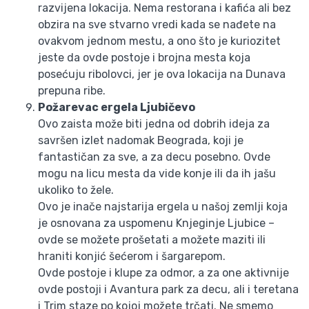
razvijena lokacija. Nema restorana i kafića ali bez
obzira na sve stvarno vredi kada se nađete na
ovakvom jednom mestu, a ono što je kuriozitet
jeste da ovde postoje i brojna mesta koja
posećuju ribolovci, jer je ova lokacija na Dunava
prepuna ribe.
Požarevac ergela Ljubičevo
Ovo zaista može biti jedna od dobrih ideja za
savršen izlet nadomak Beograda, koji je
fantastičan za sve, a za decu posebno. Ovde
mogu na licu mesta da vide konje ili da ih jašu
ukoliko to žele.
Ovo je inače najstarija ergela u našoj zemlji koja
je osnovana za uspomenu Knjeginje Ljubice –
ovde se možete prošetati a možete maziti ili
hraniti konjić šećerom i šargarepom.
Ovde postoje i klupe za odmor, a za one aktivnije
ovde postoji i Avantura park za decu, ali i teretana
i Trim staze po kojoj možete trčati. Ne smemo