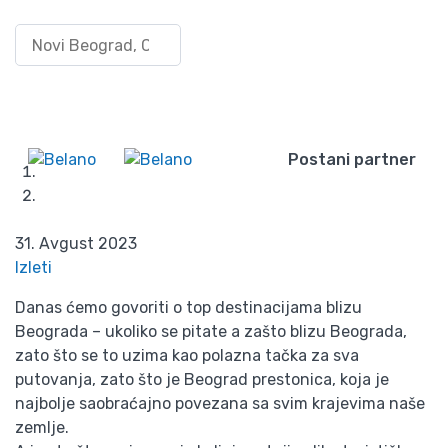
Šta posetiti u okolini
Pretraži po lokaciji
Uloguj
Beograda? Top 9
se/Registruj
Wishlist
se
predloga!
Postani partner
Početna
Blog
Šta posetiti u okolini Beograda? Top 9 predloga!
31. Avgust 2023
Izleti
Danas ćemo govoriti o top destinacijama blizu
Beograda – ukoliko se pitate a zašto blizu Beograda,
zato što se to uzima kao polazna tačka za sva
putovanja, zato što je Beograd prestonica, koja je
najbolje saobraćajno povezana sa svim krajevima naše
zemlje.