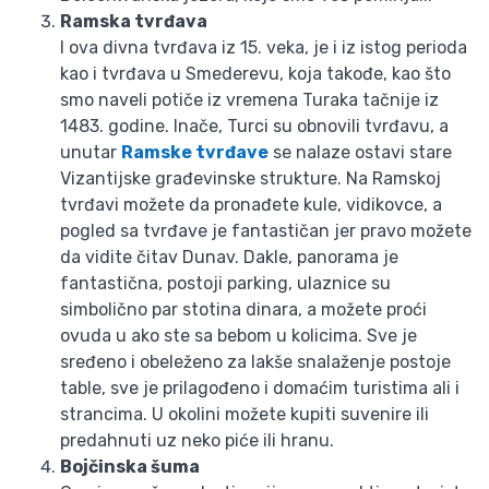
Ramska tvrđava
I ova divna tvrđava iz 15. veka, je i iz istog perioda
kao i tvrđava u Smederevu, koja takođe, kao što
smo naveli potiče iz vremena Turaka tačnije iz
1483. godine. Inače, Turci su obnovili tvrđavu, a
unutar
Ramske tvrđave
se nalaze ostavi stare
Vizantijske građevinske strukture. Na Ramskoj
tvrđavi možete da pronađete kule, vidikovce, a
pogled sa tvrđave je fantastičan jer pravo možete
da vidite čitav Dunav. Dakle, panorama je
fantastična, postoji parking, ulaznice su
simbolično par stotina dinara, a možete proći
ovuda u ako ste sa bebom u kolicima. Sve je
sređeno i obeleženo za lakše snalaženje postoje
table, sve je prilagođeno i domaćim turistima ali i
strancima. U okolini možete kupiti suvenire ili
predahnuti uz neko piće ili hranu.
Bojčinska šuma