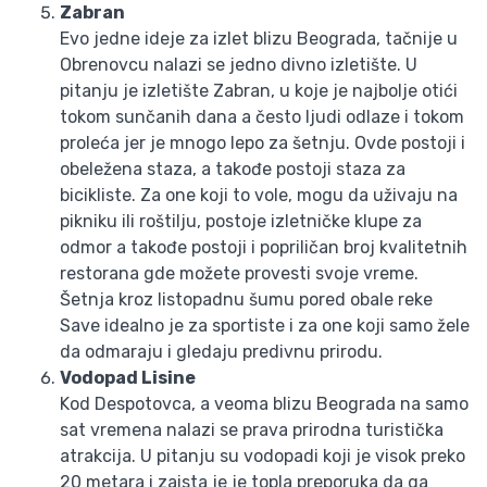
Zabran
Evo jedne ideje za izlet blizu Beograda, tačnije u
Obrenovcu nalazi se jedno divno izletište. U
pitanju je izletište Zabran, u koje je najbolje otići
tokom sunčanih dana a često ljudi odlaze i tokom
proleća jer je mnogo lepo za šetnju. Ovde postoji i
obeležena staza, a takođe postoji staza za
bicikliste. Za one koji to vole, mogu da uživaju na
pikniku ili roštilju, postoje izletničke klupe za
odmor a takođe postoji i popriličan broj kvalitetnih
restorana gde možete provesti svoje vreme.
Šetnja kroz listopadnu šumu pored obale reke
Save idealno je za sportiste i za one koji samo žele
da odmaraju i gledaju predivnu prirodu.
Vodopad Lisine
Kod Despotovca, a veoma blizu Beograda na samo
sat vremena nalazi se prava prirodna turistička
atrakcija. U pitanju su vodopadi koji je visok preko
20 metara i zaista je je topla preporuka da ga