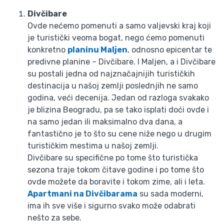
Divčibare
Ovde nećemo pomenuti a samo valjevski kraj koji
je turistički veoma bogat, nego ćemo pomenuti
konkretno
planinu Maljen
, odnosno epicentar te
predivne planine – Divčibare. I Maljen, a i Divčibare
su postali jedna od najznačajnijih turističkih
destinacija u našoj zemlji poslednjih ne samo
godina, veći decenija. Jedan od razloga svakako
je blizina Beogradu, pa se tako isplati doći ovde i
na samo jedan ili maksimalno dva dana, a
fantastično je to što su cene niže nego u drugim
turističkim mestima u našoj zemlji.
Divčibare su specifične po tome što turistička
sezona traje tokom čitave godine i po tome što
ovde možete da boravite i tokom zime, ali i leta.
Apartmani na Divčibarama
su sada moderni,
ima ih sve više i sigurno svako može odabrati
nešto za sebe.