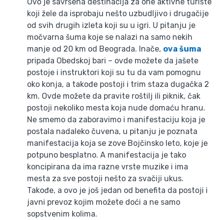
Ovo je savršena destinacija za one aktivne turiste
koji žele da isprobaju nešto uzbudljivo i drugačije
od svih drugih izleta koji su u igri. U pitanju je
močvarna šuma koje se nalazi na samo nekih
manje od 20 km od Beograda. Inače,
ova šuma
pripada Obedskoj bari – ovde možete da jašete
postoje i instruktori koji su tu da vam pomognu
oko konja, a takođe postoji i trim staza dugačka 2
km. Ovde možete da pravite roštilj ili piknik, čak
postoji nekoliko mesta koja nude domaću hranu.
Ne smemo da zaboravimo i manifestaciju koja je
postala nadaleko čuvena, u pitanju je poznata
manifestacija koja se zove Bojčinsko leto, koje je
potpuno besplatno. A manifestacija je tako
koncipirana da ima razne vrste muzike i ima
mesta za sve postoji nešto za svačiji ukus.
Takođe, a ovo je još jedan od benefita da postoji i
javni prevoz kojim možete doći a ne samo
sopstvenim kolima.