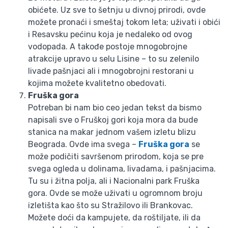
obićete. Uz sve to šetnju u divnoj prirodi, ovde
možete pronaći i smeštaj tokom leta; uživati i obići
i Resavsku pećinu koja je nedaleko od ovog
vodopada. A takođe postoje mnogobrojne
atrakcije upravo u selu Lisine – to su zelenilo
livade pašnjaci ali i mnogobrojni restorani u
kojima možete kvalitetno obedovati.
Fruška gora
Potreban bi nam bio ceo jedan tekst da bismo
napisali sve o Fruškoj gori koja mora da bude
stanica na makar jednom vašem izletu blizu
Beograda. Ovde ima svega –
Fruška gora
se
može podičiti savršenom prirodom, koja se pre
svega ogleda u dolinama, livadama, i pašnjacima.
Tu su i žitna polja, ali i Nacionalni park Fruška
gora. Ovde se može uživati u ogromnom broju
izletišta kao što su Stražilovo ili Brankovac.
Možete doći da kampujete, da roštiljate, ili da