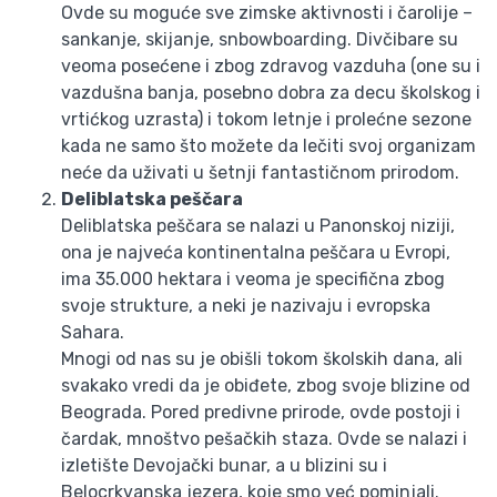
Ovde su moguće sve zimske aktivnosti i čarolije –
sankanje, skijanje, snbowboarding. Divčibare su
veoma posećene i zbog zdravog vazduha (one su i
vazdušna banja, posebno dobra za decu školskog i
vrtićkog uzrasta) i tokom letnje i prolećne sezone
kada ne samo što možete da lečiti svoj organizam
neće da uživati u šetnji fantastičnom prirodom.
Deliblatska peščara
Deliblatska peščara se nalazi u Panonskoj niziji,
ona je najveća kontinentalna peščara u Evropi,
ima 35.000 hektara i veoma je specifična zbog
svoje strukture, a neki je nazivaju i evropska
Sahara.
Mnogi od nas su je obišli tokom školskih dana, ali
svakako vredi da je obiđete, zbog svoje blizine od
Beograda. Pored predivne prirode, ovde postoji i
čardak, mnoštvo pešačkih staza. Ovde se nalazi i
izletište Devojački bunar, a u blizini su i
Belocrkvanska jezera, koje smo već pominjali.