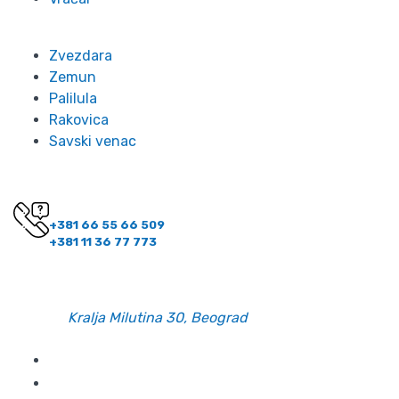
Zvezdara
Zemun
Palilula
Rakovica
Savski venac
Kontakt
Imate pitanje? Pozovite nas!
+381 66 55 66 509
+381 11 36 77 773
Kontakt informacije
Email:
office@belano.rs
Adresa:
Kralja Milutina 30, Beograd