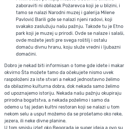
zaboraviti ni obilazak Požarevca koji je u blizini, i
tamo se nalazi Narodni muzej i galerija Milene
Pavlović Barili gde se nalazi njeni radovi, koji
svakako zaslužuju našu pažnju. Takođe tu je Etno
park koji je muzej u prirodi. Ovde se nalaze i salaši,
ovde možete jesti pre svega roštilj i ostalu
domaću divnu hranu, koju služe vredni i ljubazni
domaćini.
Dobro je nekad biti informisan o tome gde idete i makar
okvirno Šta možete tamo da očekujete nismo uvek
raspoloženi za iste stvari a nekad jednostavno želimo
da obilazimo kulturna dobra, dok nekada samo želimo
od upoznajemo istoriju. Nekada našu pažnju okupiraju
prirodna bogatstva, a nekada poželimo i samo da
odemo u taj jedan kultni restoran koji se nalazi u tom
nekom selu a usput možemo da se prošetamo oko reke,
jezera, ili neke divne planine.
U tom smislu izlet oko Beograda je super ideja a ovo su