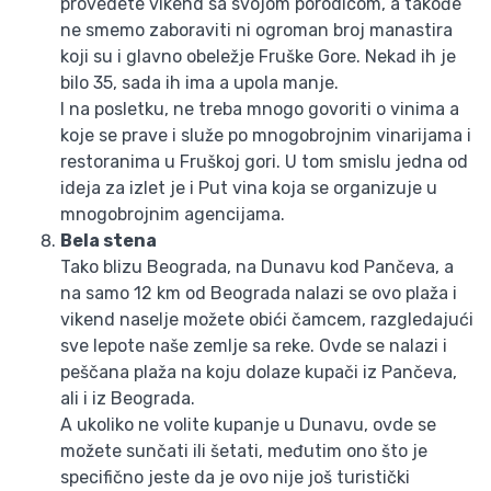
provedete vikend sa svojom porodicom, a takođe
ne smemo zaboraviti ni ogroman broj manastira
koji su i glavno obeležje Fruške Gore. Nekad ih je
bilo 35, sada ih ima a upola manje.
I na posletku, ne treba mnogo govoriti o vinima a
koje se prave i služe po mnogobrojnim vinarijama i
restoranima u Fruškoj gori. U tom smislu jedna od
ideja za izlet je i Put vina koja se organizuje u
mnogobrojnim agencijama.
Bela stena
Tako blizu Beograda, na Dunavu kod Pančeva, a
na samo 12 km od Beograda nalazi se ovo plaža i
vikend naselje možete obići čamcem, razgledajući
sve lepote naše zemlje sa reke. Ovde se nalazi i
peščana plaža na koju dolaze kupači iz Pančeva,
ali i iz Beograda.
A ukoliko ne volite kupanje u Dunavu, ovde se
možete sunčati ili šetati, međutim ono što je
specifično jeste da je ovo nije još turistički