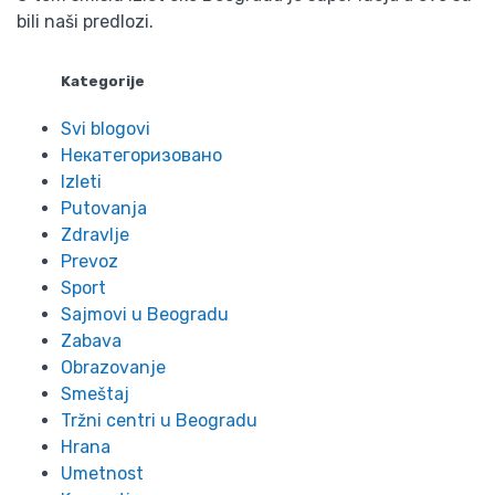
bili naši predlozi.
Kategorije
Svi blogovi
Некатегоризовано
Izleti
Putovanja
Zdravlje
Prevoz
Sport
Sajmovi u Beogradu
Zabava
Obrazovanje
Smeštaj
Tržni centri u Beogradu
Hrana
Umetnost