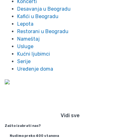
Koncerti
Desavanja u Beogradu
Kafići u Beogradu
Lepota
Restorani u Beogradu
Nameštaj
Usluge
Kućni ljubimci
Serije
Uređenje doma
Preko 300 stanova na dan u
Beogradu
Vidi sve
Zašto izabrati nas?
Nudimo preko 400 stanova