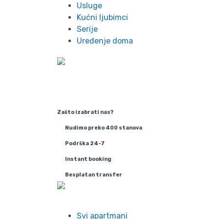
Usluge
Kućni ljubimci
Serije
Uređenje doma
Zašto izabrati nas?
Nudimo preko 400 stanova
Podrška 24-7
Instant booking
Besplatan transfer
Info
Svi apartmani