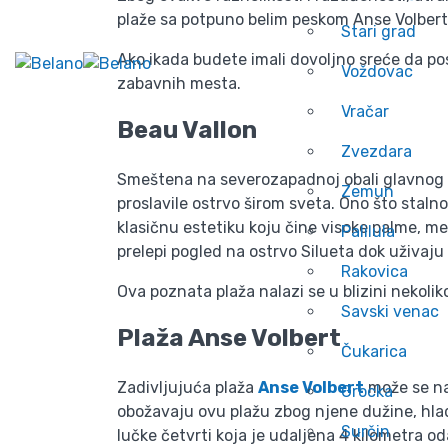
plaže sa potpuno belim peskom Anse Volbert, 
Stari grad
Ako ikada budete imali dovoljno sreće da po
Voždovac
zabavnih mesta.
Vračar
Beau Vallon
Zvezdara
Smeštena na severozapadnoj obali glavnog os
Zemun
proslavile ostrvo širom sveta. Ono što stalno
klasičnu estetiku koju čine visoke palme, mek
Palilula
prelepi pogled na ostrvo Silueta dok uživaju
Rakovica
Ova poznata plaža nalazi se u blizini nekolik
Savski venac
Plaža Anse Volbert
Čukarica
Zadivljujuća plaža
Anse Volbert
može se nać
Grocka
obožavaju ovu plažu zbog njene dužine, hlad
Surčin
lučke četvrti koja je udaljena 4 kilometra od