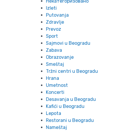
Некатегоризовано
Izleti
Putovanja
Zdravlje
Prevoz
Sport
Sajmovi u Beogradu
Zabava
Obrazovanje
Smeštaj
Tržni centri u Beogradu
Hrana
Umetnost
Koncerti
Desavanja u Beogradu
Kafići u Beogradu
Lepota
Restorani u Beogradu
Nameštaj