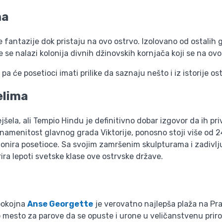
ma
 fantazije dok pristaju na ovo ostrvo. Izolovano od ostalih 
e nalazi kolonija divnih džinovskih kornjača koji se na ov
a će posetioci imati prilike da saznaju nešto i iz istorije os
elima
ejšela, ali Tempio Hindu je definitivno dobar izgovor da ih p
znamenitost glavnog grada Viktorije, ponosno stoji više od 24
sionira posetioce. Sa svojim zamršenim skulpturama i zadivl
ira lepoti svetske klase ove ostrvske države.
spokojna
Anse Georgette
je verovatno najlepša plaža na Pra
no mesto za parove da se opuste i urone u veličanstvenu prir