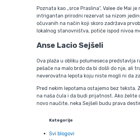
Poznata kao „srce Praslina“, Valee de Mai je 
intrigantan prirodni rezervat sa nizom jedi
očuvanih na način koji skoro zadržava prvob
lokalnog stanovništva, potiče ispod nivoa mo
Anse Lacio
Sejšeli
Ova plaža u obliku polumeseca predstavlja ra
pešače na malo brdo da bi došli do nje, ali t
neverovatna lepota koju niste mogli ni da za
Pred nekim lepotama ostajemo bez teksta. Z
na naša čula i da budi prijatnost. Ako želite
novo naučite, neka Sejšeli budu prava desti
Kategorije
Svi blogovi