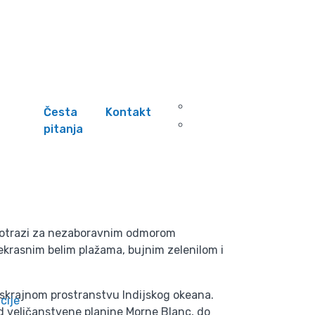
Česta
Kontakt
pitanja
u potrazi za nezaboravnim odmorom
ekrasnim belim plažama, bujnim zelenilom i
beskrajnom prostranstvu Indijskog okeana.
cije
Od veličanstvene planine Morne Blanc, do