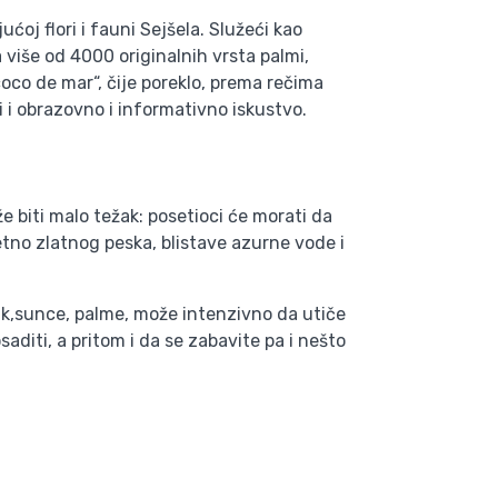
ćoj flori i fauni Sejšela. Služeći kao
više od 4000 originalnih vrsta palmi,
oco de mar“, čije poreklo, prema rečima
i i obrazovno i informativno iskustvo.
e biti malo težak: posetioci će morati da
zetno zlatnog peska, blistave azurne vode i
ak,sunce, palme, može intenzivno da utiče
aditi, a pritom i da se zabavite pa i nešto