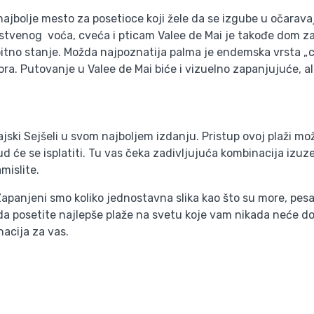
najbolje mesto za posetioce koji žele da se izgube u očaravaju
nstvenog voća, cveća i pticam Valee de Mai je takođe dom za 
itno stanje. Možda najpoznatija palma je endemska vrsta „c
ra. Putovanje u Valee de Mai biće i vizuelno zapanjujuće, al
jski Sejšeli u svom najboljem izdanju. Pristup ovoj plaži mož
rud će se isplatiti. Tu vas čeka zadivljujuća kombinacija izu
mislite.
apanjeni smo koliko jednostavna slika kao što su more, pes
 da posetite najlepše plaže na svetu koje vam nikada neće dos
nacija za vas.