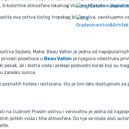
ili koloritne atmosfere lokalnog Victoria Marketa – Sejšeli 
Časovi matematik
setite ova ostrva čistog tropskog blaženstva, savetujemo va
Građevinarstvo&Arhitek
trva Sejšela, Mahe, Beau Vallon je jedna od napopularnijih 
 privlači posetioce u
Beau Vallon
je njegova višestruka priv
i pesak, ali i bistra voda i prelepi podvodni korali koji su m
 u zalasku sunca.
o poznatih hotela i restorana, što je čini lako dostupnom za 
i na čudnom Praslin ostrvu i verovatno je jedna od najpopul
nih plitkih voda i tihe atmosfere. Do nje se može doći auto
atle.