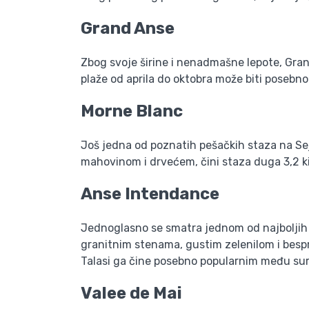
Grand Anse
Zbog svoje širine i nenadmašne lepote, Gran
plaže od aprila do oktobra može biti posebn
Morne Blanc
Još jedna od poznatih pešačkih staza na Sej
mahovinom i drvećem, čini staza duga 3,2 k
Anse Intendance
Jednoglasno se smatra jednom od najboljih p
granitnim stenama, gustim zelenilom i besp
Talasi ga čine posebno popularnim među su
Valee de Mai