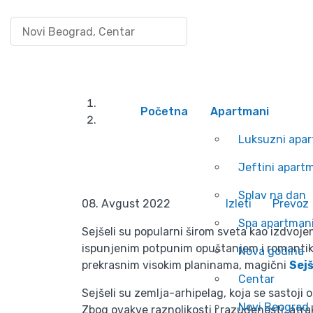
Pretraži po lokaciji
Uloguj se/Registruj
Šta obići i videti
Početna
Početna
Apartmani
Blog
Šta obići i videti na
Luksuzni apa
Jeftini apart
Splav na dan
08. Avgust 2022
Izleti
Prevoz
Spa apartman
Sejšeli su popularni širom sveta kao izdvo
ispunjenim potpunim opuštanjem i romantikom
Nova godina
prekrasnim visokim planinama, magični
Sejš
Centar
Sejšeli su zemlja-arhipelag, koja se sastoj
Novi Beograd
Zbog ovakve raznolikosti i razuđenosti, atra