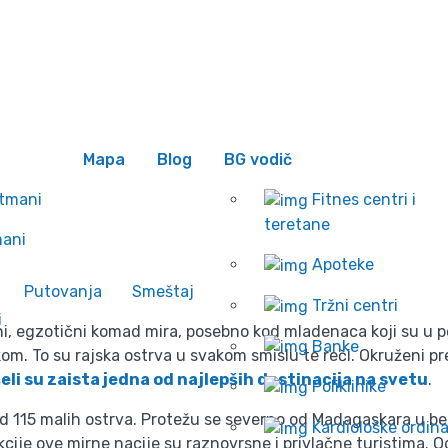
 se
Wishlist
 na Sejšelima
Mapa
Blog
BG vodič
 Sejšelima
rtmani
Fitnes centri i
teretane
mani
Apoteke
Putovanja
Smeštaj
Tržni centri
i
jeni, egzotični komad mira, posebno kod mladenaca koji su 
Banke
. To su rajska ostrva u svakom smislu te reči. Okruženi pr
eli su zaista jedna od najlepših destinacija na svetu
.
Poliklinike
i od 115 malih ostrva. Protežu se severno od Madagaskara u 
Kardiološke ordina
kcije ove mirne nacije su raznovrsne i privlačne turistima. 