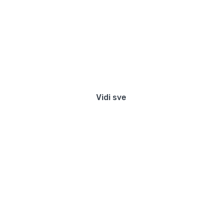
Preko 300 stanova na dan u Beograd
Vidi sve