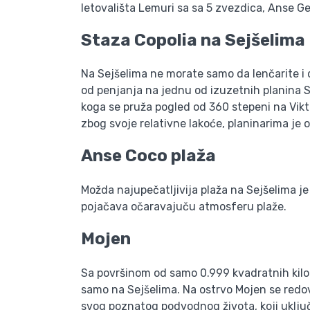
letovališta Lemuri sa sa 5 zvezdica, Anse Ge
Staza Copolia
na Sejšelima
Na Sejšelima ne morate samo da lenčarite i
od penjanja na jednu od izuzetnih planina Se
koga se pruža pogled od 360 stepeni na Vikto
zbog svoje relativne lakoće, planinarima je 
Anse Coco plaža
Možda najupečatljivija plaža na Sejšelima j
pojačava očaravajuču atmosferu plaže.
Mojen
Sa površinom od samo 0.999 kvadratnih kilome
samo na Sejšelima. Na ostrvo Mojen se redov
svog poznatog podvodnog života, koji uključu