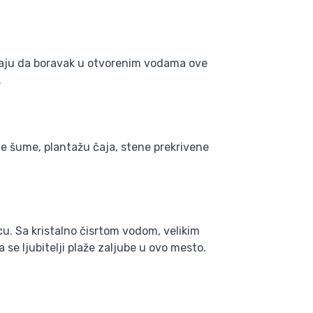
znaju da boravak u otvorenim vodama ove
.
ne šume, plantažu čaja, stene prekrivene
u. Sa kristalno čisrtom vodom, velikim
e ljubitelji plaže zaljube u ovo mesto.