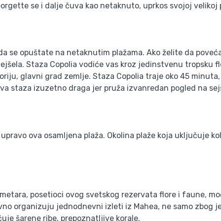
orgette se i dalje čuva kao netaknuto, uprkos svojoj velikoj 
 da se opuštate na netaknutim plažama. Ako želite da poveć
jšela. Staza Copolia vodiće vas kroz jedinstvenu tropsku flo
riju, glavni grad zemlje. Staza Copolia traje oko 45 minuta
ova staza izuzetno draga jer pruža izvanredan pogled na sejš
e upravo ova osamljena plaža. Okolina plaže koja uključuje 
tara, posetioci ovog svetskog rezervata flore i faune, moći 
no organizuju jednodnevni izleti iz Mahea, ne samo zbog jed
je šarene ribe, prepoznatljive korale.