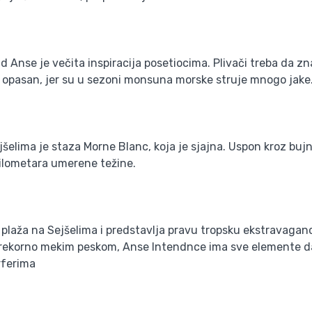
d Anse je večita inspiracija posetiocima. Plivači treba da 
o opasan, jer su u sezoni monsuna morske struje mnogo jake
šelima je staza Morne Blanc, koja je sjajna. Uspon kroz buj
ilometara umerene težine.
laža na Sejšelima i predstavlja pravu tropsku ekstravaganc
rekorno mekim peskom, Anse Intendnce ima sve elemente da s
rferima