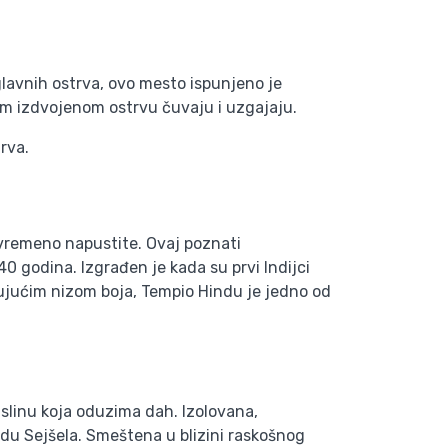
glavnih ostrva, ovo mesto ispunjeno je
om izdvojenom ostrvu čuvaju i uzgajaju.
trva.
rivremeno napustite. Ovaj poznati
0 godina. Izgrađen je kada su prvi Indijci
jujućim nizom boja, Tempio Hindu je jedno od
slinu koja oduzima dah. Izolovana,
odu Sejšela. Smeštena u blizini raskošnog