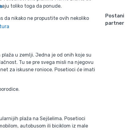
imaju toliko toga da ponude.
e
Postani
s da nikako ne propustite ovih nekoliko
partner
tura
plaža u zemlji. Jedna je od onih koje su
lačnost. Tu se pre svega misli na njegovu
agnet za iskusne ronioce. Posetioci će imati
porodice.
arnijih plaža na Sejšelima. Posetioci
mobilom, autobusom ili biciklom iz male