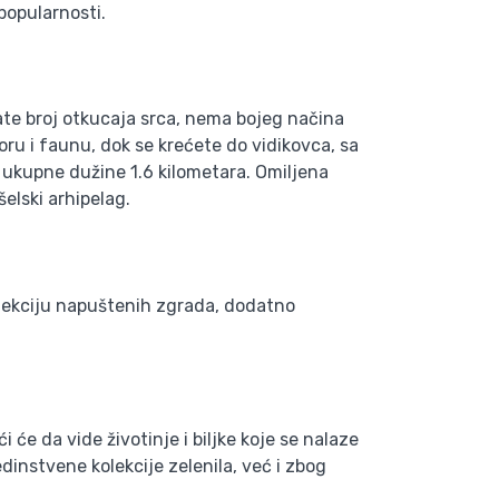
popularnosti.
ate broj otkucaja srca, nema bojeg načina
ru i faunu, dok se krećete do vidikovca, sa
, ukupne dužine 1.6 kilometara. Omiljena
elski arhipelag.
kolekciju napuštenih zgrada, dodatno
će da vide životinje i biljke koje se nalaze
instvene kolekcije zelenila, već i zbog