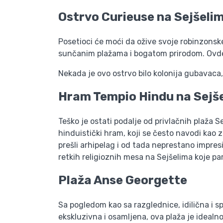
Ostrvo Curieuse
na Sejšeli
Posetioci će moći da ožive svoje robinzonske
sunčanim plažama i bogatom prirodom. Ovde s
Nekada je ovo ostrvo bilo kolonija gubavaca, p
Hram Tempio Hindu
na Sejš
Teško je ostati podalje od privlačnih plaža S
hinduistički hram, koji se često navodi kao 
prešli arhipelag i od tada neprestano impre
retkih religioznih mesa na Sejšelima koje par
Plaža Anse Georgette
Sa pogledom kao sa razglednice, idilična i 
ekskluzivna i osamljena, ova plaža je ideal