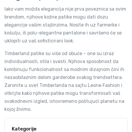
Iako vam možda elegancija nije prva poveznica sa ovim
brendom, njihove kožne patike mogu dati dozu
elegancije vašim stajlinzima. Nosite ih uz farmerke i
košulju, ili polu-elegantne pantalone i savršeno će se
uklopiti uz vaš sofisticirani look.
Timberland patike su više od obuće – one su izraz
individualnosti, stila i svesti. Njihova sposobnost da
kombinuju funkcionalnost sa modnim dizajnom čini ih
nezaobilaznim delom garderobe svakog trendsettera.
Zaronite u svet Timberlanda na sajtu Leone Fashion i
otkrijte kako njihove patike mogu transformisati vaš
svakodnevni izgled, istovremeno poštujući planetu na
kojoj živimo.
Kategorije