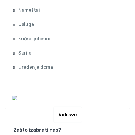
Nameštaj
Usluge
Kućni ljubimci
Serije
Uređenje doma
Preko 300 stanova na
dan u Beogradu
Vidi sve
Zašto izabrati nas?