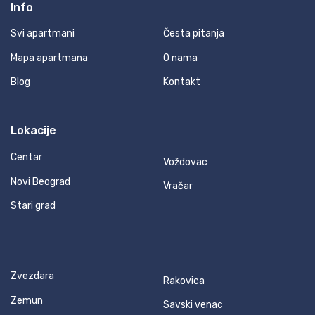
Info
Svi apartmani
Česta pitanja
Mapa apartmana
O nama
Blog
Kontakt
Lokacije
Centar
Voždovac
Novi Beograd
Vračar
Stari grad
Zvezdara
Rakovica
Zemun
Savski venac