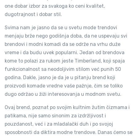
one dobar izbor za svakoga ko ceni kvalitet,
dugotrajnost i dobar stil.
Svima nam je jasno da se u svetu mode trendovi
menjaju brže nego godišnja doba, da ne uspevaju svi
brendovi i modni komadi da se održe na vrhu duže
vreme i da budu uvek popularni. Jedan od brendova
kome to polazi za rukom jeste Timberland, koji spaja
funkcionalnost sa neodoljivim stilom već punih 50
godina. Dakle, jasno je da je u pitanju brend koji
proizvodi komade vredne vaše pažnje, čim se toliko
dugo održao u žiži interesovanja u modnom svetu.
Ovaj brend, poznat po svojim kultnim žutim čizmama i
patikama, nije samo sinonim za izdržljivost i
pouzdanost, već i za mladalački duh i po svojoj
sposobnosti da diktira modne trendove. Danas ćemo se