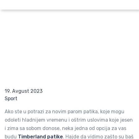
Pretraži po lokaciji
Sinonim za izdržljivost i dobar stil: Patike
koje morate imati u hladnim danima!
Početna
Blog
Sinonim za izdržljivost i dobar stil: Patike ko
19. Avgust 2023
Sport
Ako ste u potrazi za novim parom patika, koje mogu
odoleti hladnijem vremenu i oštrim uslovima koje jesen
i zima sa sobom donose, neka jedna od opcija za vas
budu
Timberland patike
. Hajde da vidimo zašto su baš