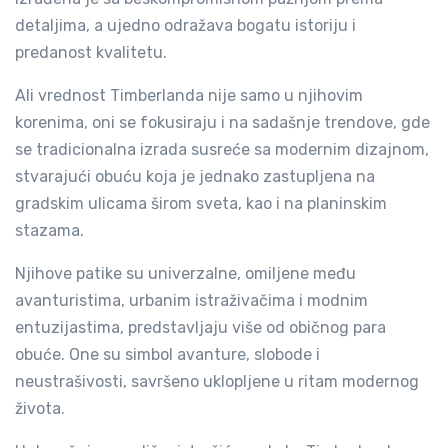
detaljima, a ujedno odražava bogatu istoriju i
predanost kvalitetu.
Ali vrednost Timberlanda nije samo u njihovim
korenima, oni se fokusiraju i na sadašnje trendove, gde
se tradicionalna izrada susreće sa modernim dizajnom,
stvarajući obuću koja je jednako zastupljena na
gradskim ulicama širom sveta, kao i na planinskim
stazama.
Njihove patike su univerzalne, omiljene među
avanturistima, urbanim istraživačima i modnim
entuzijastima, predstavljaju više od običnog para
obuće. One su simbol avanture, slobode i
neustrašivosti, savršeno uklopljene u ritam modernog
života.