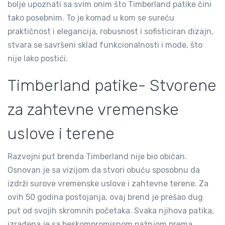
bolje upoznati sa svim onim što Timberland patike čini
tako posebnim. To je komad u kom se sureću
praktičnost i elegancija, robusnost i sofisticiran dizajn,
stvara se savršeni sklad funkcionalnosti i mode, što
nije lako postići.
Timberland patike- Stvorene
za zahtevne vremenske
uslove i terene
Razvojni put brenda Timberland nije bio običan.
Osnovan je sa vizijom da stvori obuću sposobnu da
izdrži surove vremenske uslove i zahtevne terene. Za
ovih 50 godina postojanja, ovaj brend je prešao dug
put od svojih skromnih početaka. Svaka njihova patika,
izrađena je sa beskompromisnom pažnjom prema