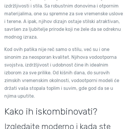
izdržljivosti i stila. Sa robustnim đonovima i otpornim
materijalima, one su spremne za sve vremenske uslove
i terene. A ipak, njihov dizajn ostaje stilski atraktivan,
savršen za ljubitelje prirode koji ne žele da se odreknu
modnog izraza.
Kod ovih patika nije reč samo o stilu, već su i one
sinonim za neosporan kvalitet. Njihova vodootporna
svojstva, izdržljivost i udobnost čine ih idealnim
izborom za sve prilike. Od kišnih dana, do surovih
zimskih vremenskim okolnosti, vodootporni modeli će
držati vaša stopala toplim i suvim, gde god da se u
njima uputite.
Kako ih iskombinovati?
Izgledajte moderno i kada ste