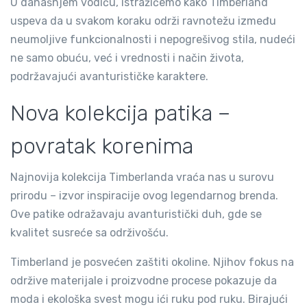
U današnjem vodiču, istražićemo kako Timberland
uspeva da u svakom koraku održi ravnotežu između
neumoljive funkcionalnosti i nepogrešivog stila, nudeći
ne samo obuću, već i vrednosti i način života,
podržavajući avanturističke karaktere.
Nova kolekcija patika –
povratak korenima
Najnovija kolekcija Timberlanda vraća nas u surovu
prirodu – izvor inspiracije ovog legendarnog brenda.
Ove patike odražavaju avanturistički duh, gde se
kvalitet susreće sa održivošću.
Timberland je posvećen zaštiti okoline. Njihov fokus na
održive materijale i proizvodne procese pokazuje da
moda i ekološka svest mogu ići ruku pod ruku. Birajući