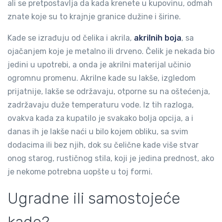
ali se pretpostavlja da kada krenete u kupovinu, odmah
znate koje su to krajnje granice dužine i širine.
Kade se izrađuju od čelika i akrila,
akrilnih boja
, sa
ojačanjem koje je metalno ili drveno. Čelik je nekada bio
jedini u upotrebi, a onda je akrilni materijal učinio
ogromnu promenu. Akrilne kade su lakše, izgledom
prijatnije, lakše se održavaju, otporne su na oštećenja,
zadržavaju duže temperaturu vode. Iz tih razloga,
ovakva kada za kupatilo je svakako bolja opcija, a i
danas ih je lakše naći u bilo kojem obliku, sa svim
dodacima ili bez njih, dok su čelične kade više stvar
onog starog, rustičnog stila, koji je jedina prednost, ako
je nekome potrebna uopšte u toj formi.
Ugradne ili samostojeće