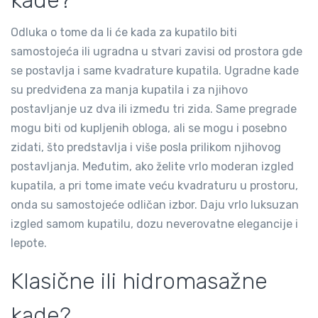
kade?
Odluka o tome da li će kada za kupatilo biti
samostojeća ili ugradna u stvari zavisi od prostora gde
se postavlja i same kvadrature kupatila. Ugradne kade
su predviđena za manja kupatila i za njihovo
postavljanje uz dva ili između tri zida. Same pregrade
mogu biti od kupljenih obloga, ali se mogu i posebno
zidati, što predstavlja i više posla prilikom njihovog
postavljanja. Međutim, ako želite vrlo moderan izgled
kupatila, a pri tome imate veću kvadraturu u prostoru,
onda su samostojeće odličan izbor. Daju vrlo luksuzan
izgled samom kupatilu, dozu neverovatne elegancije i
lepote.
Klasične ili hidromasažne
kade?