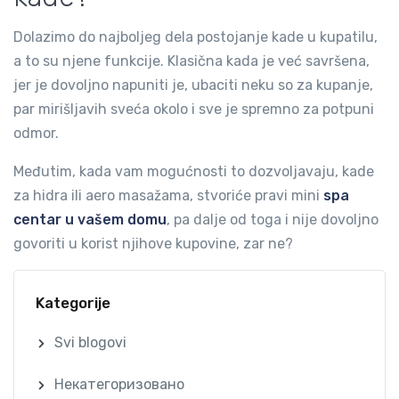
Dolazimo do najboljeg dela postojanje kade u kupatilu,
a to su njene funkcije. Klasična kada je već savršena,
jer je dovoljno napuniti je, ubaciti neku so za kupanje,
par mirišljavih sveća okolo i sve je spremno za potpuni
odmor.
Međutim, kada vam mogućnosti to dozvoljavaju, kade
za hidra ili aero masažama, stvoriće pravi mini
spa
centar u vašem domu
, pa dalje od toga i nije dovoljno
govoriti u korist njihove kupovine, zar ne?
Kategorije
Svi blogovi
Некатегоризовано