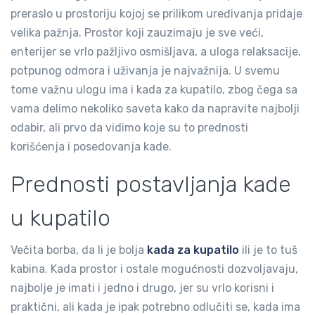
preraslo u prostoriju kojoj se prilikom uređivanja pridaje
velika pažnja. Prostor koji zauzimaju je sve veći,
enterijer se vrlo pažljivo osmišljava, a uloga relaksacije,
potpunog odmora i uživanja je najvažnija. U svemu
tome važnu ulogu ima i kada za kupatilo, zbog čega sa
vama delimo nekoliko saveta kako da napravite najbolji
odabir, ali prvo da vidimo koje su to prednosti
korišćenja i posedovanja kade.
Prednosti postavljanja kade
u kupatilo
Večita borba, da li je bolja
kada za kupatilo
ili je to tuš
kabina. Kada prostor i ostale mogućnosti dozvoljavaju,
najbolje je imati i jedno i drugo, jer su vrlo korisni i
praktični, ali kada je ipak potrebno odlučiti se, kada ima