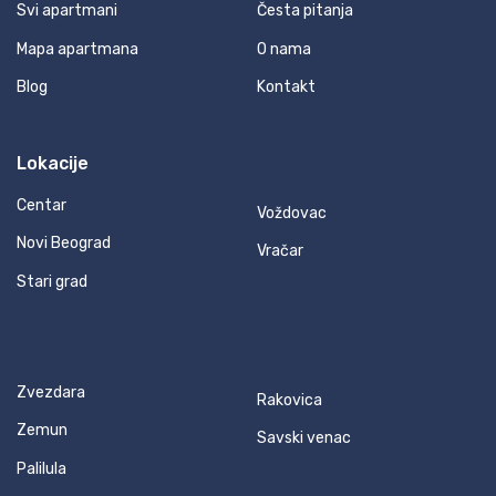
Svi apartmani
Česta pitanja
Mapa apartmana
O nama
Blog
Kontakt
Lokacije
Centar
Voždovac
Novi Beograd
Vračar
Stari grad
Zvezdara
Rakovica
Zemun
Savski venac
Palilula