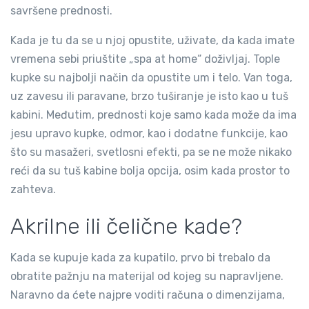
savršene prednosti.
Kada je tu da se u njoj opustite, uživate, da kada imate
vremena sebi priuštite „spa at home“ doživljaj. Tople
kupke su najbolji način da opustite um i telo. Van toga,
uz zavesu ili paravane, brzo tuširanje je isto kao u tuš
kabini. Međutim, prednosti koje samo kada može da ima
jesu upravo kupke, odmor, kao i dodatne funkcije, kao
što su masažeri, svetlosni efekti, pa se ne može nikako
reći da su tuš kabine bolja opcija, osim kada prostor to
zahteva.
Akrilne ili čelične kade?
Kada se kupuje kada za kupatilo, prvo bi trebalo da
obratite pažnju na materijal od kojeg su napravljene.
Naravno da ćete najpre voditi računa o dimenzijama,