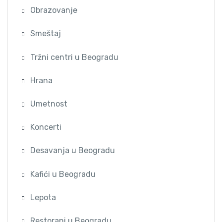
Obrazovanje
Smeštaj
Tržni centri u Beogradu
Hrana
Umetnost
Koncerti
Desavanja u Beogradu
Kafići u Beogradu
Lepota
Restorani u Beogradu