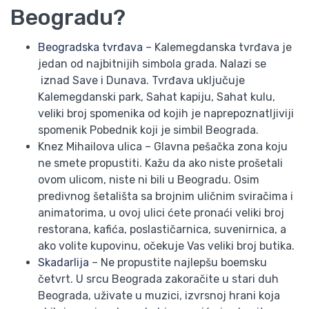
Beogradu?
Beogradska tvrđava
– Kalemegdanska tvrđava je
jedan od najbitnijih simbola grada. Nalazi se
iznad Save i Dunava. Tvrđava uključuje
Kalemegdanski park, Sahat kapiju, Sahat kulu,
veliki broj spomenika od kojih je naprepoznatljiviji
spomenik Pobednik koji je simbil Beograda.
Knez Mihailova ulica – Glavna pešačka zona koju
ne smete propustiti. Kažu da ako niste prošetali
ovom ulicom, niste ni bili u Beogradu. Osim
predivnog šetališta sa brojnim uličnim sviračima i
animatorima, u ovoj ulici ćete pronaći veliki broj
restorana, kafića, poslastičarnica, suvenirnica, a
ako volite kupovinu, očekuje Vas veliki broj butika.
Skadarlija
– Ne propustite najlepšu boemsku
četvrt. U srcu Beograda zakoračite u stari duh
Beograda, uživate u muzici, izvrsnoj hrani koja