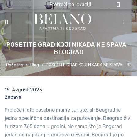
Pretraži po lokaciji
POSETITE GRAD KOJI NIKADA NE SPAVA –
BEOGRAD
Početna
Blog
POSETITE GRAD KOJI NIKADA NE SPAVA – BEO
15. Avgust 2023
Zabava
Proleće i leto posebno mame turiste, ali Beograd je
jedna specifična destinacija za putovanje. Beograd živi
turizam 365 dana u godini. Ne samo što je Begorad
jedan od najstarijih gradova u Evropi, Beograd je po