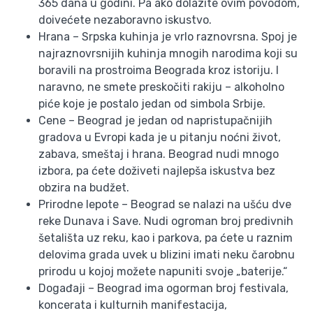
365 dana u godini. Pa ako dolazite ovim povodom,
doivećete nezaboravno iskustvo.
Hrana – Srpska kuhinja je vrlo raznovrsna. Spoj je
najraznovrsnijih kuhinja mnogih narodima koji su
boravili na prostroima Beograda kroz istoriju. I
naravno, ne smete preskočiti rakiju – alkoholno
piće koje je postalo jedan od simbola Srbije.
Cene – Beograd je jedan od napristupačnijih
gradova u Evropi kada je u pitanju noćni život,
zabava, smeštaj i hrana. Beograd nudi mnogo
izbora, pa ćete doživeti najlepša iskustva bez
obzira na budžet.
Prirodne lepote – Beograd se nalazi na ušću dve
reke Dunava i Save. Nudi ogroman broj predivnih
šetališta uz reku, kao i parkova, pa ćete u raznim
delovima grada uvek u blizini imati neku čarobnu
prirodu u kojoj možete napuniti svoje „baterije.“
Događaji – Beograd ima ogorman broj festivala,
koncerata i kulturnih manifestacija,