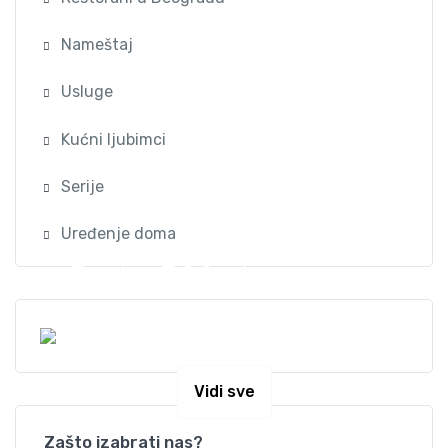
Nameštaj
Usluge
Kućni ljubimci
Serije
Uređenje doma
Preko 300 stanova na
dan u Beogradu
Vidi sve
Zašto izabrati nas?