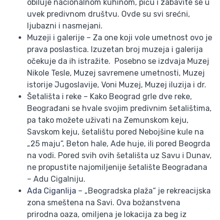
obiluje nacionalnom kuhinom, piću i zabavite se u
uvek predivnom društvu. Ovde su svi srećni,
ljubazni i nasmejani.
Muzeji i galerije – Za one koji vole umetnost ovo je
prava poslastica. Izuzetan broj muzeja i galerija
očekuje da ih istražite. Posebno se izdvaja Muzej
Nikole Tesle, Muzej savremene umetnosti, Muzej
istorije Jugoslavije, Voni Muzej, Muzej iluzija i dr.
Šetališta i reke – Kako Beograd grle dve reke,
Beograđani se hvale svojim predivnim šetalištima,
pa tako možete uživati na Zemunskom keju,
Savskom keju, šetalištu pored Nebojšine kule na
„25 maju“, Beton hale, Ade huje, ili pored Beogrda
na vodi. Pored svih ovih šetališta uz Savu i Dunav,
ne propustite najomiljenije šetalište Beograđana
– Adu Cigalniju.
Ada Ciganlija
– „Beogradska plaža“ je rekreacijska
zona smeštena na Savi. Ova božanstvena
prirodna oaza, omiljena je lokacija za beg iz