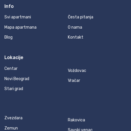
Info
Svi apartmani
Česta pitanja
Mapa apartmana
O nama
Blog
Kontakt
Lokacije
Centar
Voždovac
Novi Beograd
Vračar
Stari grad
Zvezdara
Rakovica
Zemun
Savski venac