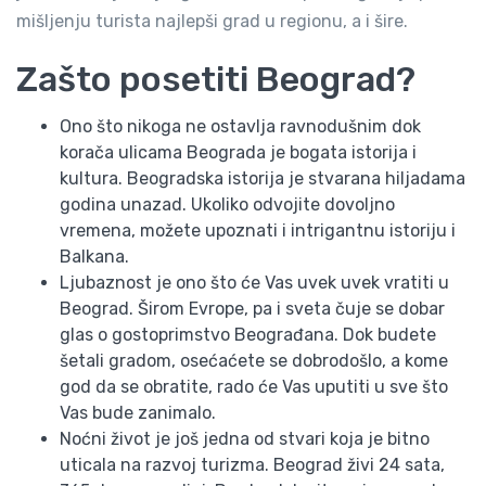
mišljenju turista najlepši grad u regionu, a i šire.
Zašto posetiti Beograd?
Ono što nikoga ne ostavlja ravnodušnim dok
korača ulicama Beograda je bogata istorija i
kultura. Beogradska istorija je stvarana hiljadama
godina unazad. Ukoliko odvojite dovoljno
vremena, možete upoznati i intrigantnu istoriju i
Balkana.
Ljubaznost je ono što će Vas uvek uvek vratiti u
Beograd. Širom Evrope, pa i sveta čuje se dobar
glas o gostoprimstvo Beograđana. Dok budete
šetali gradom, osećaćete se dobrodošlo, a kome
god da se obratite, rado će Vas uputiti u sve što
Vas bude zanimalo.
Noćni život je još jedna od stvari koja je bitno
uticala na razvoj turizma. Beograd živi 24 sata,