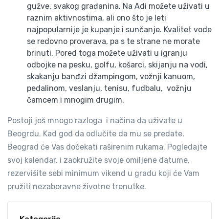
gužve, svakog građanina. Na Adi možete uživati u
raznim aktivnostima, ali ono što je leti
najpopularnije je kupanje i sunčanje. Kvalitet vode
se redovno proverava, pa s te strane ne morate
brinuti. Pored toga možete uživati u igranju
odbojke na pesku, golfu, košarci, skijanju na vodi,
skakanju banđzi džampingom, vožnji kanuom,
pedalinom, veslanju, tenisu, fudbalu, vožnju
čamcem i mnogim drugim.
Postoji još mnogo razloga i načina da uživate u
Beogrdu. Kad god da odlučite da mu se predate,
Beograd će Vas dočekati raširenim rukama. Pogledajte
svoj kalendar, i zaokružite svoje omiljene datume,
rezervišite sebi minimum vikend u gradu koji će Vam
pružiti nezaboravne životne trenutke.