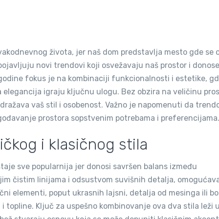
svakodnevnog života, jer naš dom predstavlja mesto gde se
ojavljuju novi trendovi koji osvežavaju naš prostor i donos
odine fokus je na kombinaciji funkcionalnosti i estetike, g
na elegancija igraju ključnu ulogu. Bez obzira na veličinu pro
odražava vaš stil i osobenost. Važno je napomenuti da trend
agođavanje prostora sopstvenim potrebama i preferencijama
kog i klasičnog stila
staje sve popularnija jer donosi savršen balans između
ojim čistim linijama i odsustvom suvišnih detalja, omogućav
ični elementi, poput ukrasnih lajsni, detalja od mesinga ili b
i topline. Ključ za uspešno kombinovanje ova dva stila leži 