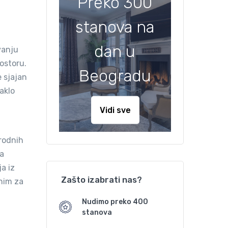
Preko 300
stanova na
dan u
vanju
ostoru.
Beogradu
e sjajan
aklo
Vidi sve
irodnih
ma
a iz
Zašto izabrati nas?
tnim za
Nudimo preko 400
stanova