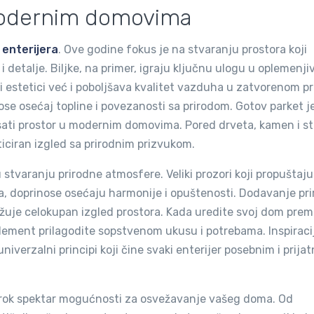
u modernim domovima
u enterijera
. Ove godine fokus je na stvaranju prostora koji
i detalje. Biljke, na primer, igraju ključnu ulogu u oplemenji
i estetici već i poboljšava kvalitet vazduha u zatvorenom pr
se osećaj topline i povezanosti sa prirodom. Gotov parket j
isati prostor u modernim domovima. Pored drveta, kamen i st
ticiran izgled sa prirodnim prizvukom.
 stvaranju prirodne atmosfere. Veliki prozori koji propuštaju
ma, doprinose osećaju harmonije i opuštenosti. Dodavanje pr
ružuje celokupan izgled prostora. Kada uredite svoj dom pre
lement prilagodite sopstvenom ukusu i potrebama. Inspiracij
niverzalni principi koji čine svaki enterijer posebnim i prija
širok spektar mogućnosti za osvežavanje vašeg doma. Od