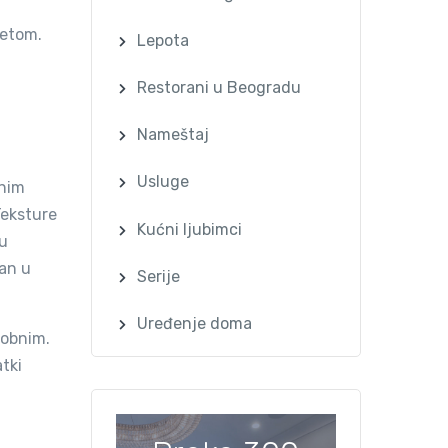
ketom.
Lepota
Restorani u Beogradu
Nameštaj
Usluge
lnim
Teksture
Kućni ljubimci
ju
an u
Serije
Uređenje doma
dobnim.
atki