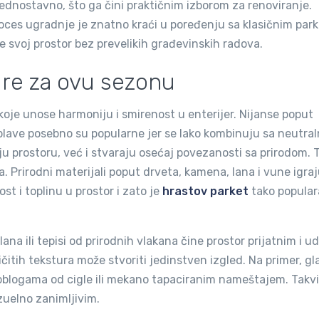
jednostavno, što ga čini praktičnim izborom za renoviranje.
oces ugradnje je znatno kraći u poređenju sa klasičnim par
e svoj prostor bez prevelikih građevinskih radova.
ure za ovu sezonu
koje unose harmoniju i smirenost u enterijer. Nijanse poput
plave posebno su popularne jer se lako kombinuju sa neutra
 prostoru, već i stvaraju osećaj povezanosti sa prirodom. 
 Prirodni materijali poput drveta, kamena, lana i vune igra
t i toplinu u prostor i zato je
hrastov parket
tako popular
lana ili tepisi od prirodnih vlakana čine prostor prijatnim i u
ličitih tekstura može stvoriti jedinstven izgled. Na primer, gl
 oblogama od cigle ili mekano tapaciranim nameštajem. Takvi
zuelno zanimljivim.