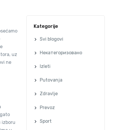
Kategorije
 osećamo
e
Svi blogovi
de
Некатегоризовано
stora, uz
ovi ne
Izleti
.
Putovanja
Zdravlje
a
Prevoz
ogato
Sport
u izboru