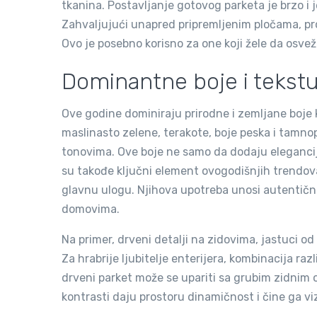
tkanina. Postavljanje gotovog parketa je brzo i 
Zahvaljujući unapred pripremljenim pločama, pr
Ovo je posebno korisno za one koji žele da osvež
Dominantne boje i tekst
Ove godine dominiraju prirodne i zemljane boje 
maslinasto zelene, terakote, boje peska i tamno
tonovima. Ove boje ne samo da dodaju eleganciju
su takođe ključni element ovogodišnjih trendova.
glavnu ulogu. Njihova upotreba unosi autentičnos
domovima.
Na primer, drveni detalji na zidovima, jastuci od 
Za hrabrije ljubitelje enterijera, kombinacija raz
drveni parket može se upariti sa grubim zidnim
kontrasti daju prostoru dinamičnost i čine ga vi