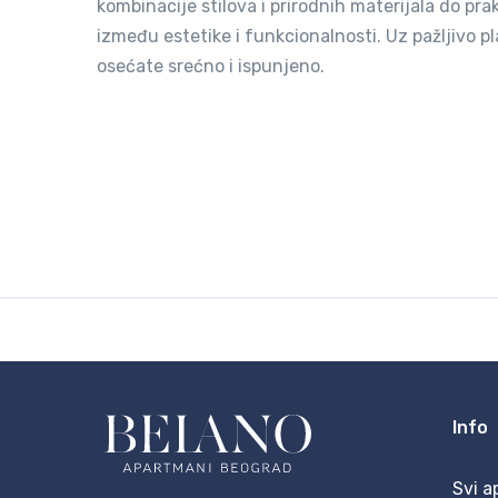
kombinacije stilova i prirodnih materijala do pr
između estetike i funkcionalnosti. Uz pažljivo pl
osećate srećno i ispunjeno.
Info
Svi a