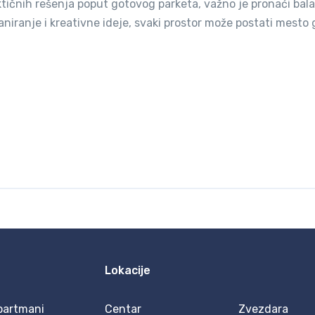
aktičnih rešenja poput gotovog parketa, važno je pronaći bal
aniranje i kreativne ideje, svaki prostor može postati mesto
Lokacije
partmani
Centar
Zvezdara