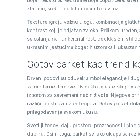
boja i tekstura. Neutralne boje poput bele, sive
zlatnim, srebrnim ili tamnijim tonovima.
Teksture igraju važnu ulogu, kombinacija glatki
kontrast koji je prijatan za oko. Prilikom uređe
se oslanja na funkcionalnost, dok klasični stil d
ukrasnim jastucima bogatih uzoraka i luksuzan 
Gotov parket kao trend ko
Drveni podovi su oduvek simbol elegancije i du
za moderne domove. Osim što je estetski privlača
izborom za savremeni način života. Njegova pri
različitim stilovima enterijera. Gotov parket d
prilagođavanje svakom ukusu.
Svetliji tonovi daju prostoru prozračnost i čine 
dubinu. Osim toga, parket se lako uklapa sa razl