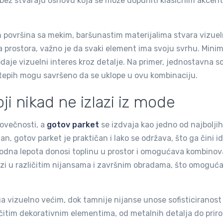
 i bež stvaraju osnovu koja se može dopuniti klasičnim akcen
h površina sa mekim, baršunastim materijalima stvara vizuel
nja prostora, važno je da svaki element ima svoju svrhu. Mini
odaje vizuelni interes kroz detalje. Na primer, jednostavna s
tepih mogu savršeno da se uklope u ovu kombinaciju.
ji nikad ne izlazi iz mode
govečnosti, a
gotov parket
se izdvaja kao jedno od najbolji
n, gotov parket je praktičan i lako se održava, što ga čini i
rodna lepota donosi toplinu u prostor i omogućava kombinov
olazi u različitim nijansama i završnim obradama, što omoguć
ga vizuelno većim, dok tamnije nijanse unose sofisticiranost 
ičitim dekorativnim elementima, od metalnih detalja do prir