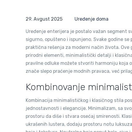
29. Avgust 2025
Uređenje doma
Uređenje enterijera je postalo važan segment 
sigurno, opušteno i ispunjeno. Svake godine se p
praktična rešenja za moderni način života. Ove g
prirodni elementi, minimalistički detalji i klasič
pravilne odluke možete stvoriti harmoniju koja 
znače slepo praćenje modnih pravaca, već pril
Kombinovanje minimalistič
Kombinacija minimalističkog i klasičnog stila po
jednostavnosti i elegancije. Minimalizam, sa sv
prostoru da diše i stvara osećaj smirenosti. Klas
ukrašenih lustera, dodaju prostoru notu luksuza 