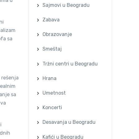
tima u
Sajmovi u Beogradu
Zabava
ni
malizam
Obrazovanje
ofa sa
Smeštaj
Tržni centri u Beogradu
h rešenja
Hrana
dealnim
Umetnost
anje sa
ava
Koncerti
Desavanja u Beogradu
i
odnih
Kafići u Beogradu