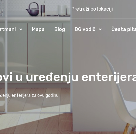
Pretraži po lokaciji
rtmani
Mapa
Blog
BG vodič
Česta pit
ovi u uređenju enterijer
eđenju enterijera za ovu godinu!