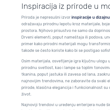
Inspiracija iz prirode 
Priroda je nepresušni izvor
inspiracije u dizajn
odražavaju prirodnu lepotu kroz materijale, boje 
prostora. Njihovo prisustvo ne samo da doprinos
Drveni elementi, poput nameštaja ili podova, uno
primer kako prirodni materijali mogu transform
takođe se često koriste kako bi se postigao sofis
Osim materijala, osvetljenje igra ključnu ulogu u
prirodnu svetlost, kao i lampe sa toplim tonovi
tkanina, poput jastuka ili zavesa od lana, zaok
najnovijim trendovima, ne zaboravite da svaki e
prirode, klasična elegancija i funkcionalnost su u
život.
Najnoviji trendovi u uređenju enterijera nude 