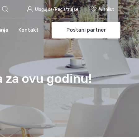
Uloguj se/Registruj se
Wishlist
anja
Kontakt
Postani partner
a za ovu godinu!