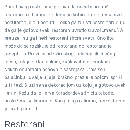
Pored ovog restorana, gotovo da nećete pronaći
restoran tradicionalne domaće kuhinje koje nema ovo
popularno jelo u ponudi. Toliko ga turisti često naručuju
da ga je gotovo svaki restoran uvrstio u svoj „menu“. A
preuzeli su ga i neki restorani širom sveta. Ono što
može da se razlikuje od restorana do restorana je
receptura. Pravi se od svinjskog, telećeg ili pilećeg
mesa, roluje se kajmakom, kačkavaljem i šunkom.
Nakon odabranih osnovnih sastojaka urola se u
palačinku i uvalja u jaja, brašno, prezle, a potom ispriži
u fritezi. Služi se sa dekoracijom uz koju je gotovo uvek
limun. Kažu da je i prva Karađorđeva šnicla takođe,
poslužena sa limunom. Kao prilog uz limun, neizostavno
je prati pomfrit.
Restorani