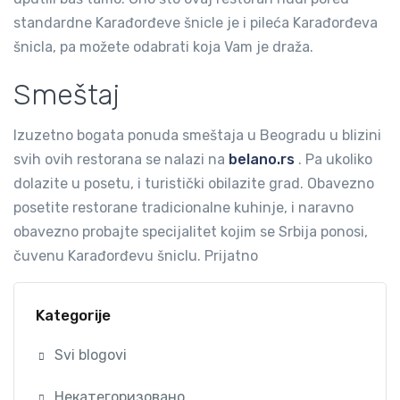
standardne Karađorđeve šnicle je i pileća Karađorđeva
šnicla, pa možete odabrati koja Vam je draža.
Smeštaj
Izuzetno bogata ponuda smeštaja u Beogradu u blizini
svih ovih restorana se nalazi na
belano.rs
. Pa ukoliko
dolazite u posetu, i turistički obilazite grad. Obavezno
posetite restorane tradicionalne kuhinje, i naravno
obavezno probajte specijalitet kojim se Srbija ponosi,
čuvenu Karađorđevu šniclu. Prijatno
Kategorije
Svi blogovi
Некатегоризовано