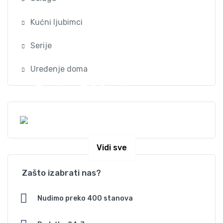
Kućni ljubimci
Serije
Uređenje doma
Preko 300 stanova na
dan u Beogradu
Vidi sve
Zašto izabrati nas?
Nudimo preko 400 stanova