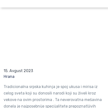
Pretraži po lokaciji
NAJBOLJA KARAĐORĐEVA ŠNICLA U
BEOGRADU PO NAŠOJ PREPORUCI
Početna
Blog
NAJBOLJA KARAĐORĐEVA ŠNICLA U BEOGRAD
15. Avgust 2023
Hrana
Tradicionalna srpska kuhinja je spoj ukusa i mirisa iz
celog sveta koji su donosili narodi koji su živeli kroz
vekove na ovim prostorima . Ta neverovatna mešavina
donela je najposebnije specijalitete prepoznatljivih