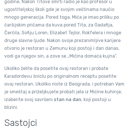
godine. Nakon Titove smrti radio je kao profesor u
ugostiteljskoj školi gde je svojim veštinama naučio
mnogo generacija. Pored toga, Mića je imao priliku po
čaršijskim pričama da kuva pored Tita, za Gadafija,
Čerčila, Sofiju Loren, Elizabet Tejlor, Rokfelera i mnoge
druge slavne ljude. Nakon svoje prezanimljive karijere
otvorio je restoran u Zemunu koji postoji i dan danas,
vodi ga njegov sin, a zove se „Mićina domaća kujna“.
Ukoliko želite da posetite ovaj restoran i probate
Karađorđevu šniclu po originalnom receptu posetite
ovaj restoran. Ukoliko niste iz Beograda, i potreban Vam
je smeštaj a priželjkujete probati jela iz Mićine kuhinje,
izaberite svoj savršeni
stan na dan
, koji postoji u
blizini.
Sastojci