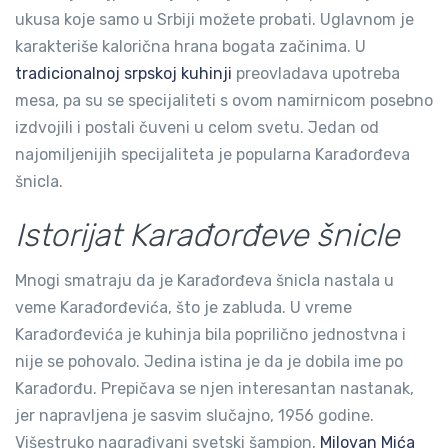
ukusa koje samo u Srbiji možete probati. Uglavnom je
karakteriše kalorična hrana bogata začinima. U
tradicionalnoj srpskoj kuhinji
preovladava upotreba
mesa, pa su se specijaliteti s ovom namirnicom posebno
izdvojili i postali čuveni u celom svetu. Jedan od
najomiljenijih specijaliteta je popularna Karađorđeva
šnicla.
Istorijat Karađorđeve šnicle
Mnogi smatraju da je Karađorđeva šnicla nastala u
veme Karađorđevića, što je zabluda. U vreme
Karađorđevića je kuhinja bila poprilično jednostvna i
nije se pohovalo. Jedina istina je da je dobila ime po
Karađorđu. Prepičava se njen interesantan nastanak,
jer napravljena je sasvim slučajno, 1956 godine.
Višestruko nagrađivani svetski šampion,
Milovan Mića