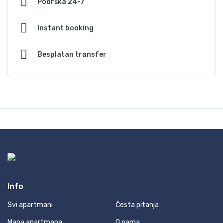
Podrška 24-7
Instant booking
Besplatan transfer
Info
Svi apartmani
Česta pitanja
Mapa apartmana
O nama