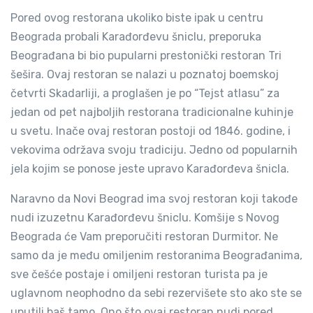
Pored ovog restorana ukoliko biste ipak u centru
Beograda probali Karađorđevu šniclu, preporuka
Beograđana bi bio pupularni prestonički restoran Tri
šešira. Ovaj restoran se nalazi u poznatoj boemskoj
četvrti Skadarliji, a proglašen je po “Tejst atlasu” za
jedan od pet najboljih restorana tradicionalne kuhinje
u svetu. Inače ovaj restoran postoji od 1846. godine, i
vekovima održava svoju tradiciju. Jedno od popularnih
jela kojim se ponose jeste upravo Karađorđeva šnicla.
Naravno da Novi Beograd ima svoj restoran koji takođe
nudi izuzetnu Karađorđevu šniclu. Komšije s Novog
Beograda će Vam preporučiti restoran Durmitor. Ne
samo da je među omiljenim restoranima Beograđanima,
sve češće postaje i omiljeni restoran turista pa je
uglavnom neophodno da sebi rezervišete sto ako ste se
uputili baš tamo. Ono što ovaj restoran nudi pored