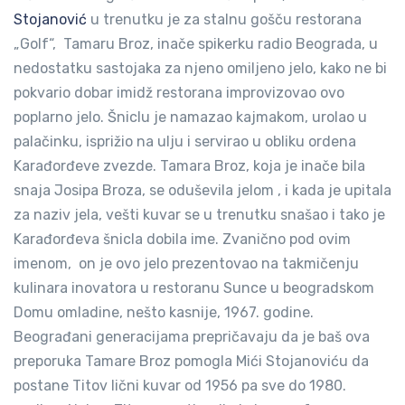
Stojanović
u trenutku je za stalnu gošču restorana
„Golf“, Tamaru Broz, inače spikerku radio Beograda, u
nedostatku sastojaka za njeno omiljeno jelo, kako ne bi
pokvario dobar imidž restorana improvizovao ovo
poplarno jelo. Šniclu je namazao kajmakom, urolao u
palačinku, isprižio na ulju i servirao u obliku ordena
Karađorđeve zvezde. Tamara Broz, koja je inače bila
snaja Josipa Broza, se oduševila jelom , i kada je upitala
za naziv jela, vešti kuvar se u trenutku snašao i tako je
Karađorđeva šnicla dobila ime. Zvanično pod ovim
imenom, on je ovo jelo prezentovao na takmičenju
kulinara inovatora u restoranu Sunce u beogradskom
Domu omladine, nešto kasnije, 1967. godine.
Beograđani generacijama prepričavaju da je baš ova
preporuka Tamare Broz pomogla Mići Stojanoviću da
postane Titov lični kuvar od 1956 pa sve do 1980.