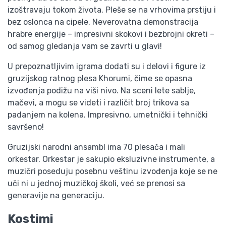
izoštravaju tokom života. Pleše se na vrhovima prstiju i
bez oslonca na cipele. Neverovatna demonstracija
hrabre energije – impresivni skokovi i bezbrojni okreti –
od samog gledanja vam se zavrti u glavi!
U prepoznatljivim igrama dodati su i delovi i figure iz
gruzijskog ratnog plesa Khorumi, čime se opasna
izvođenja podižu na viši nivo. Na sceni lete sablje,
mačevi, a mogu se videti i različit broj trikova sa
padanjem na kolena. Impresivno, umetnički i tehnički
savršeno!
Gruzijski narodni ansambl ima 70 plesača i mali
orkestar. Orkestar je sakupio eksluzivne instrumente, a
muzičri poseduju posebnu veštinu izvođenja koje se ne
uči ni u jednoj muzičkoj školi, već se prenosi sa
generavije na generaciju.
Kostimi