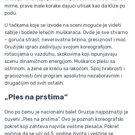
mirne, prave male korake dajući utisak kao da klize po
podu.
U tačkama koje se izvode na sceni moguće je videti
sablje i bodeže letećih muškaraca. Ovde je sve stvarno
– goruća strast, neverovatna brzina, preciznost i moć.
Gruzijski igrači zadivljuju svojom koreografijom,
rotacijama u vazduhu, skokovima koji ispunjavaju
scenu dinamičnom energijom. Muškarco plešu sa
oštrinom, a žene se kreću sa lakoćom. Spoj hrabrosti i
gracioznosti čini program apsolutno nezaboravnim i
drugačijim od svih ostalih.
„Ples na prstima“
Ono po čemu je nacionalni balet Gruzije najpoznatiji je
čuveni „Ples na prstima“. Ovo je poznati koreografski
pokret koji zahteva najviše veštine plesača. Pokret
počinje da se uči od 5. godine života i veštine se