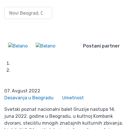
Nacionalni balet
Pretraži po lokaciji
Uloguj
Gruzije u Beogradu –
se/Registruj
Wishlist
se
ples koji prkosi
zakonima gravitacije
Postani partner
Početna
Blog
Nacionalni balet Gruzije u Beogradu – ples koji prkosi
zakonima gravitacije
07. Avgust 2022
Desavanja u Beogradu
Umetnost
Svetski poznat nacionalni balet Gruzije nastupa 14.
juna 2022. godine u Beogradu, u kultnoj Kombank
dvorani, stecištu mnogih značajnih kulturnih zbivanja.