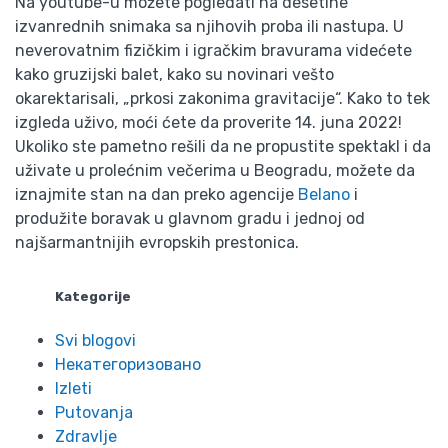
Na youtube-u možete pogledati na desetine
izvanrednih snimaka sa njihovih proba ili nastupa. U
neverovatnim fizičkim i igračkim bravurama videćete
kako gruzijski balet, kako su novinari vešto
okarektarisali, „prkosi zakonima gravitacije“. Kako to tek
izgleda uživo, moći ćete da proverite 14. juna 2022!
Ukoliko ste pametno rešili da ne propustite spektakl i da
uživate u prolećnim večerima u Beogradu, možete da
iznajmite stan na dan preko agencije
Belano
i
produžite boravak u glavnom gradu i jednoj od
najšarmantnijih evropskih prestonica.
Kategorije
Svi blogovi
Некатегоризовано
Izleti
Putovanja
Zdravlje