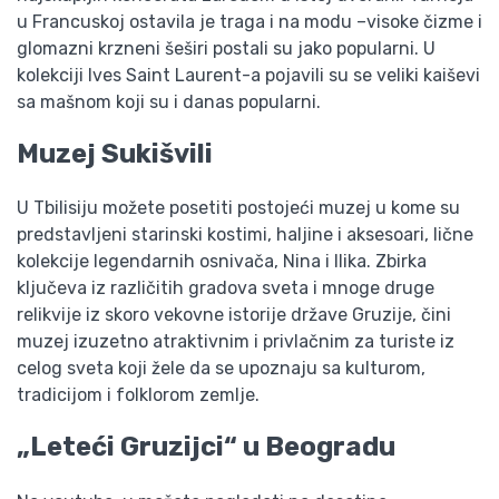
u Francuskoj ostavila je traga i na modu –visoke čizme i
glomazni krzneni šeširi postali su jako popularni. U
kolekciji Ives Saint Laurent-a pojavili su se veliki kaiševi
sa mašnom koji su i danas popularni.
Muzej Sukišvili
U Tbilisiju možete posetiti postojeći muzej u kome su
predstavljeni starinski kostimi, haljine i aksesoari, lične
kolekcije legendarnih osnivača, Nina i Ilika. Zbirka
ključeva iz različitih gradova sveta i mnoge druge
relikvije iz skoro vekovne istorije države Gruzije, čini
muzej izuzetno atraktivnim i privlačnim za turiste iz
celog sveta koji žele da se upoznaju sa kulturom,
tradicijom i folklorom zemlje.
„Leteći Gruzijci“ u Beogradu