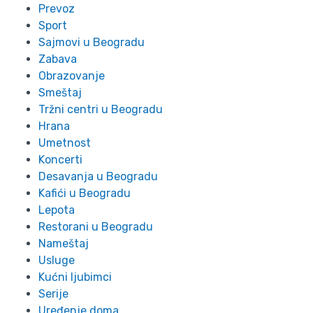
Prevoz
Sport
Sajmovi u Beogradu
Zabava
Obrazovanje
Smeštaj
Tržni centri u Beogradu
Hrana
Umetnost
Koncerti
Desavanja u Beogradu
Kafići u Beogradu
Lepota
Restorani u Beogradu
Nameštaj
Usluge
Kućni ljubimci
Serije
Uređenje doma