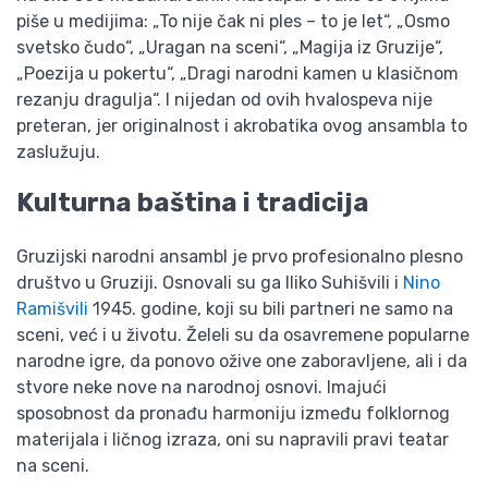
piše u medijima: „To nije čak ni ples – to je let“, „Osmo
svetsko čudo“, „Uragan na sceni“, „Magija iz Gruzije“,
„Poezija u pokertu“, „Dragi narodni kamen u klasičnom
rezanju dragulja“. I nijedan od ovih hvalospeva nije
preteran, jer originalnost i akrobatika ovog ansambla to
zaslužuju.
Kulturna baština i tradicija
Gruzijski narodni ansambl je prvo profesionalno plesno
društvo u Gruziji. Osnovali su ga Iliko Suhišvili i
Nino
Ramišvili
1945. godine, koji su bili partneri ne samo na
sceni, već i u životu. Želeli su da osavremene popularne
narodne igre, da ponovo ožive one zaboravljene, ali i da
stvore neke nove na narodnoj osnovi. Imajući
sposobnost da pronađu harmoniju između folklornog
materijala i ličnog izraza, oni su napravili pravi teatar
na sceni.