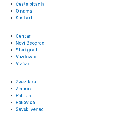
Česta pitanja
O nama
Kontakt
Lokacije
Centar
Novi Beograd
Stari grad
Voždovac
Vračar
Zvezdara
Zemun
Palilula
Rakovica
Savski venac
Kontakt