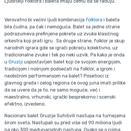
Ljubitelji folklora i baleta imaju čemu da se raduju.
Verovatno bi većini ljudi kombinacija
folklora
i baleta
bila čudna, pa čak i nemoguća. Balet sa jedne strane
podrazumeva prefinjene pokrete uz zvuke klasičnog
orkestra koji prati igru. Sa druge strane, folklor je skup
narodnih igrara gde se igrači pokreću kolektivno, uz
tradicionalne zvuke i tek po neki uzvik. Pa kako je onda
u
Gruziji
uspostavljen balet koji će svojom energijom,
tradicijom i nošnjom podsećati na folklor, a igrom i
neobičnim performansom na balet? Posetioci iz
glavnog grada i celog regiona će ovog juna imati prilike
da se uvere da je to, ne samo moguće, već i
maestralno, vrhunski, igrački besprekorno i scenski
efektno, izvedeno.
Nacionani balet Gruzije Suhišvili nastupa na turnejama
širom sveta. Nastupali su pred više od 90 miliona ljudi
na oko 300 međunarodnih nastupa. Ovako se o njima