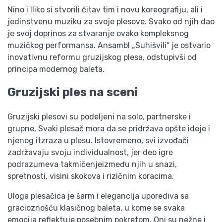
Nino i Iliko si stvorili čitav tim i novu koreografiju, ali i
jedinstvenu muziku za svoje plesove. Svako od njih dao
je svoj doprinos za stvaranje ovako kompleksnog
muzičkog performansa. Ansambl „Suhišvili“ je ostvario
inovativnu reformu gruzijskog plesa, odstupivši od
principa modernog baleta.
Gruzijski ples na sceni
Gruzijski plesovi su podeljeni na solo, partnerske i
grupne, Svaki plesač mora da se pridržava opšte ideje i
njenog itzraza u plesu. Istovremeno, svi izvođači
zadržavaju svoju individualnost, jer deo igre
podrazumeva takmičenjeizmeđu njih u snazi,
spretnosti, visini skokova i rizičnim koracima.
Uloga plesačica je šarm i elegancija uporediva sa
gracioznošću klasičnog baleta, u kome se svaka
emocija reflektuje posebnim pokretom. Oni su nežne i