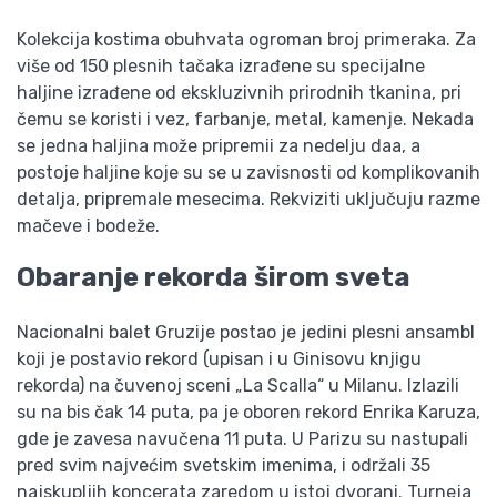
Kolekcija kostima obuhvata ogroman broj primeraka. Za
više od 150 plesnih tačaka izrađene su specijalne
haljine izrađene od ekskluzivnih prirodnih tkanina, pri
čemu se koristi i vez, farbanje, metal, kamenje. Nekada
se jedna haljina može pripremii za nedelju daa, a
postoje haljine koje su se u zavisnosti od komplikovanih
detalja, pripremale mesecima. Rekviziti uključuju razme
mačeve i bodeže.
Obaranje rekorda širom sveta
Nacionalni balet Gruzije postao je jedini plesni ansambl
koji je postavio rekord (upisan i u Ginisovu knjigu
rekorda) na čuvenoj sceni „La Scalla“ u Milanu. Izlazili
su na bis čak 14 puta, pa je oboren rekord Enrika Karuza,
gde je zavesa navučena 11 puta. U Parizu su nastupali
pred svim najvećim svetskim imenima, i održali 35
najskupljih koncerata zaredom u istoj dvorani. Turneja