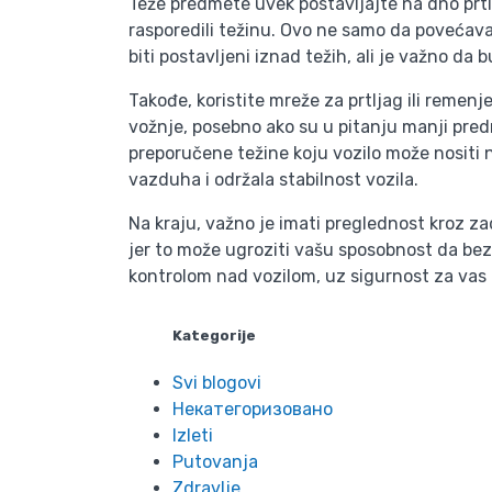
Teže predmete uvek postavljajte na dno prtlj
rasporedili težinu. Ovo ne samo da povećava 
biti postavljeni iznad težih, ali je važno d
Takođe, koristite mreže za prtljag ili reme
vožnje, posebno ako su u pitanju manji predm
preporučene težine koju vozilo može nositi n
vazduha i održala stabilnost vozila.
Na kraju, važno je imati preglednost kroz za
jer to može ugroziti vašu sposobnost da be
kontrolom nad vozilom, uz sigurnost za vas 
Kategorije
Svi blogovi
Некатегоризовано
Izleti
Putovanja
Zdravlje