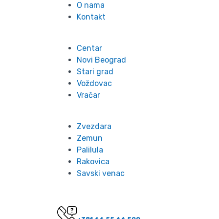
O nama
Kontakt
Lokacije
Centar
Novi Beograd
Stari grad
Voždovac
Vračar
Zvezdara
Zemun
Palilula
Rakovica
Savski venac
Kontakt
Imate pitanje? Pozovite nas!