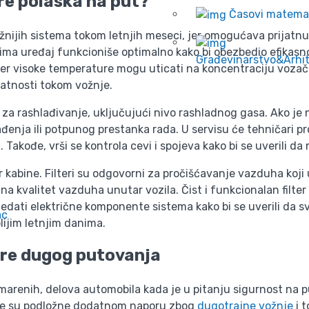
pre polaska na put?
Časovi matema
žnijih sistema tokom letnjih meseci, jer omogućava prijatnu
klima uređaj funkcioniše optimalno kako bi obezbedio efikasn
Građevinarstvo&Arhi
 jer visoke temperature mogu uticati na koncentraciju vozača
jatnosti tokom vožnje.
a za rashlađivanje, uključujući nivo rashladnog gasa. Ako je 
đenja ili potpunog prestanka rada. U servisu će tehničari pr
. Takođe, vrši se kontrola cevi i spojeva kako bi se uverili d
ter kabine. Filteri su odgovorni za pročišćavanje vazduha koji u
i na kvalitet vazduha unutar vozila. Čist i funkcionalan filt
ledati električne komponente sistema kako bi se uverili da s
ac
lijim letnjim danima.
re dugog putovanja
marenih, delova automobila kada je u pitanju sigurnost na 
me su podložne dodatnom naporu zbog
dugotrajne vožnje
i t