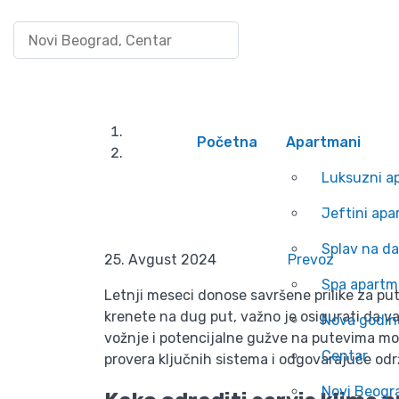
Pretraži po lokaciji
Uloguj se/Registruj
Kako da pripremit
Početna
Apartmani
Luksuzni a
Jeftini apa
Splav na d
25. Avgust 2024
Prevoz
Spa apartm
Letnji meseci donose savršene prilike za put
krenete na dug put, važno je osigurati da v
Nova godin
vožnje i potencijalne gužve na putevima mo
Centar
provera ključnih sistema i odgovarajuće odr
Novi Beogr