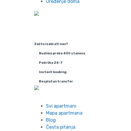
Uređenje doma
Zašto izabrati nas?
Nudimo preko 400 stanova
Podrška 24-7
Instant booking
Besplatan transfer
Info
Svi apartmani
Mapa apartmana
Blog
Česta pitanja