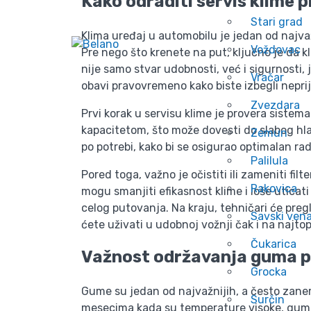
Kako odraditi servis klime 
Stari grad
Klima uređaj u automobilu je jedan od najva
Voždovac
Pre nego što krenete na put, ključno je da 
nije samo stvar udobnosti, već i sigurnosti,
Vračar
obavi pravovremeno kako biste izbegli nepri
Zvezdara
Prvi korak u servisu klime je provera sistem
kapacitetom, što može dovesti do slabog hla
Zemun
po potrebi, kako bi se osigurao optimalan rad
Palilula
Pored toga, važno je očistiti ili zameniti fil
Rakovica
mogu smanjiti efikasnost klime i loše uticat
celog putovanja. Na kraju, tehničari će preg
Savski ven
ćete uživati u udobnoj vožnji čak i na najtop
Čukarica
Važnost održavanja guma p
Grocka
Gume su jedan od najvažnijih, a često zane
Surčin
mesecima kada su temperature visoke, gu