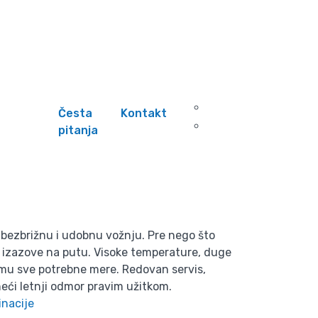
nje avanture?
Česta
Kontakt
pitanja
a bezbrižnu i udobnu vožnju. Pre nego što
e izazove na putu. Visoke temperature, duge
zmu sve potrebne mere. Redovan servis,
eći letnji odmor pravim užitkom.
inacije