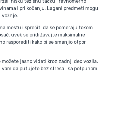
držali nisku težišnu tačku i ravnomerno
rivinama i pri kočenju. Lagani predmeti mogu
m vožnje.
 na mestu i sprečiti da se pomeraju tokom
nosač, uvek se pridržavajte maksimalne
no rasporediti kako bi se smanjio otpor
 možete jasno videti kroz zadnji deo vozila,
a vam da putujete bez stresa i sa potpunom