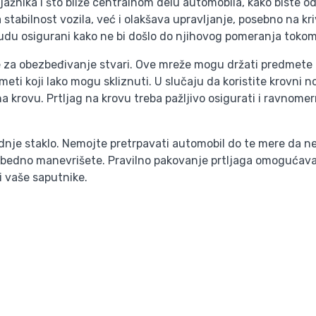
ažnika i što bliže centralnom delu automobila, kako biste o
stabilnost vozila, već i olakšava upravljanje, posebno na k
a budu osigurani kako ne bi došlo do njihovog pomeranja toko
nje za obezbeđivanje stvari. Ove mreže mogu držati predmete
eti koji lako mogu skliznuti. U slučaju da koristite krovni 
a krovu. Prtljag na krovu treba pažljivo osigurati i ravnomer
dnje staklo. Nemojte pretrpavati automobil do te mere da ne
zbedno manevrišete. Pravilno pakovanje prtljaga omogućav
i vaše saputnike.