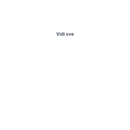
Preko 300 stanova na dan u Beograd
Vidi sve