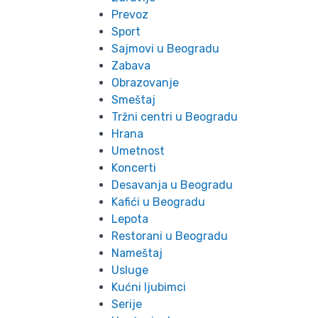
Prevoz
Sport
Sajmovi u Beogradu
Zabava
Obrazovanje
Smeštaj
Tržni centri u Beogradu
Hrana
Umetnost
Koncerti
Desavanja u Beogradu
Kafići u Beogradu
Lepota
Restorani u Beogradu
Nameštaj
Usluge
Kućni ljubimci
Serije