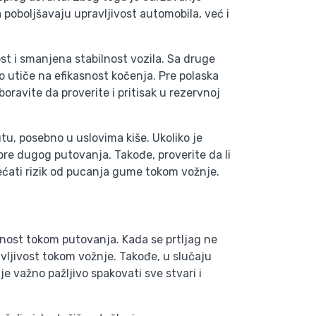
oboljšavaju upravljivost automobila, već i
st i smanjena stabilnost vozila. Sa druge
utiče na efikasnost kočenja. Pre polaska
oravite da proverite i pritisak u rezervnoj
tu, posebno u uslovima kiše. Ukoliko je
pre dugog putovanja. Takođe, proverite da li
ećati rizik od pucanja gume tokom vožnje.
rnost tokom putovanja. Kada se prtljag ne
vljivost tokom vožnje. Takođe, u slučaju
e važno pažljivo spakovati sve stvari i