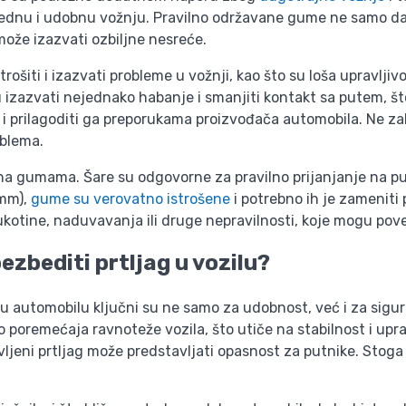
dnu i udobnu vožnju. Pravilno održavane gume ne samo da p
ože izazvati ozbiljne nesreće.
iti i izazvati probleme u vožnji, kao što su loša upravljivo
zvati nejednako habanje i smanjiti kontakt sa putem, što 
 i prilagoditi ga preporukama proizvođača automobila. Ne zab
oblema.
a na gumama. Šare su odgovorne za pravilno prijanjanje na pu
 mm),
gume su verovatno istrošene
i potrebno ih je zameniti 
kotine, naduvavanja ili druge nepravilnosti, koje mogu pov
ezbediti prtljag u vozilu?
 u automobilu ključni su ne samo za udobnost, već i za sigu
 poremećaja ravnoteže vozila, što utiče na stabilnost i upra
ljeni prtljag može predstavljati opasnost za putnike. Stoga j