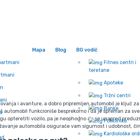
 se
Wishlist
e vaš automobil za let
Početna
Mapa
Blog
BG vodič
Blog
Kako da pripremite vaš automobil za letnje avanture?
partmani
Fitnes centri i
teretane
rtmani
Apoteke
an
Tržni centri
ani
ovanja i avanture, a dobro pripremljen automobil je ključ z
Banke
aš automobil funkcioniše besprekorno i da je spreman za sv
a
gu opteretiti vozilo, pa je neophodno da se unapred predu
Poliklinike
žavanje automobila osiguraće vam sigurnost i udobnost, čin
Kardiološke ord
ad