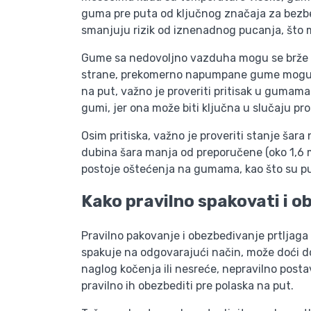
guma pre puta od ključnog značaja za bezbe
smanjuju rizik od iznenadnog pucanja, što m
Gume sa nedovoljno vazduha mogu se brže troš
strane, prekomerno napumpane gume mogu iza
na put, važno je proveriti pritisak u gumama
gumi, jer ona može biti ključna u slučaju pr
Osim pritiska, važno je proveriti stanje šar
dubina šara manja od preporučene (oko 1,6
postoje oštećenja na gumama, kao što su pu
Kako pravilno spakovati i ob
Pravilno pakovanje i obezbeđivanje prtljaga
spakuje na odgovarajući način, može doći do
naglog kočenja ili nesreće, nepravilno postav
pravilno ih obezbediti pre polaska na put.