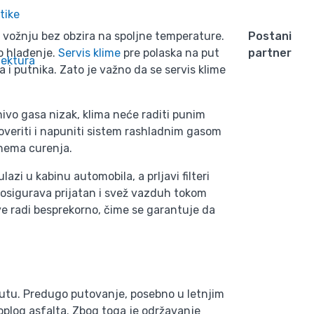
tike
 vožnju bez obzira na spoljne temperature.
Postani
o hlađenje.
Servis klime
pre polaska na put
partner
tektura
 i putnika. Zato je važno da se servis klime
nivo gasa nizak, klima neće raditi punim
overiti i napuniti sistem rashladnim gasom
a nema curenja.
lazi u kabinu automobila, a prljavi filteri
er osigurava prijatan i svež vazduh tokom
ve radi besprekorno, čime se garantuje da
putu. Predugo putovanje, posebno u letnjim
oplog asfalta. Zbog toga je održavanje