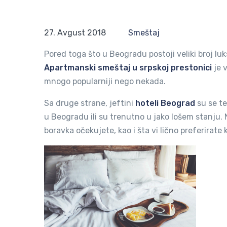
27. Avgust 2018
Smeštaj
Pored toga što u Beogradu postoji veliki broj luks
Apartmanski smeštaj u srpskoj prestonici
je 
mnogo popularniji nego nekada.
Sa druge strane, jeftini
hoteli Beograd
su se te
u Beogradu ili su trenutno u jako lošem stanju. N
boravka očekujete, kao i šta vi lično preferirate