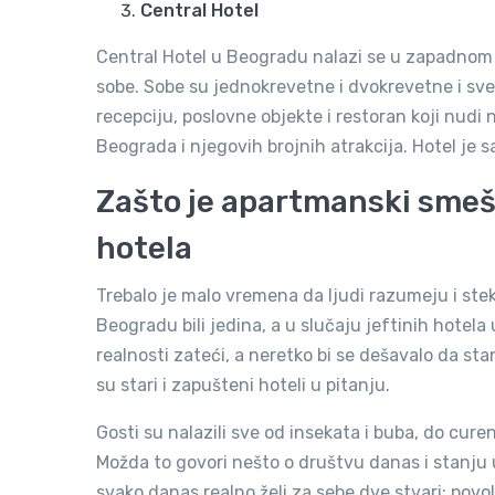
Central Hotel
Central Hotel u Beogradu nalazi se u zapadnom 
sobe. Sobe su jednokrevetne i dvokrevetne i sve 
recepciju, poslovne objekte i restoran koji nudi 
Beograda i njegovih brojnih atrakcija. Hotel je 
Zašto je apartmanski smešt
hotela
Trebalo je malo vremena da ljudi razumeju i stek
Beogradu bili jedina, a u slučaju jeftinih hotela 
realnosti zateći, a neretko bi se dešavalo da s
su stari i zapušteni hoteli u pitanju.
Gosti su nalazili sve od insekata i buba, do curenj
Možda to govori nešto o društvu danas i stanju u
svako danas realno želi za sebe dve stvari: povol