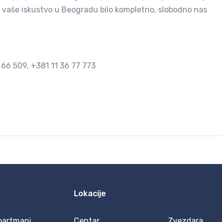
 bi vaše iskustvo u Beogradu bilo kompletno, slobodno nas
 66 509, +381 11 36 77 773
Lokacije
partmani
Centar
Zvezdara