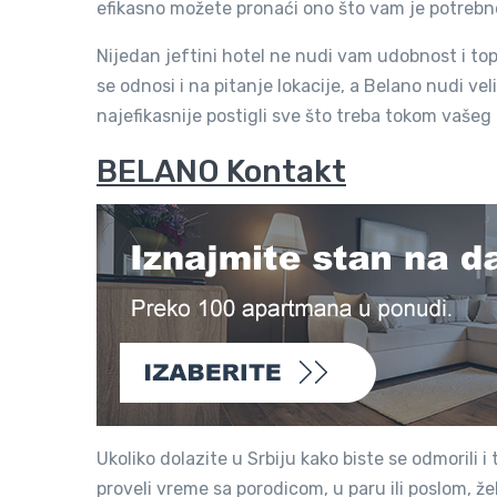
efikasno možete pronaći ono što vam je potrebn
Nijedan jeftini hotel ne nudi vam udobnost i t
se odnosi i na pitanje lokacije, a Belano nudi veli
najefikasnije postigli sve što treba tokom vaše
BELANO Kontakt
Ukoliko dolazite u Srbiju kako biste se odmorili 
proveli vreme sa porodicom, u paru ili poslom, 