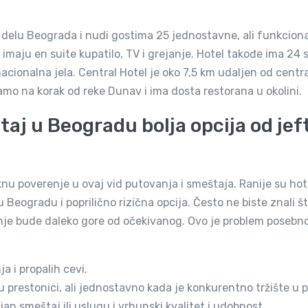
delu Beograda i nudi gostima 25 jednostavne, ali funkcion
imaju en suite kupatilo, TV i grejanje. Hotel takođe ima 24 
nacionalna jela. Central Hotel je oko 7,5 km udaljen od centr
samo na korak od reke Dunav i ima dosta restorana u okolini.
aj u Beogradu bolja opcija od jef
nu poverenje u ovaj vid putovanja i smeštaja. Ranije su hot
u Beogradu i poprilično rizična opcija. Često ne biste znali š
tanje bude daleko gore od očekivanog. Ovo je problem posebn
a i propalih cevi.
 prestonici, ali jednostavno kada je konkurentno tržište u p
jan smeštaj ili uslugu i vrhunski kvalitet i udobnost.