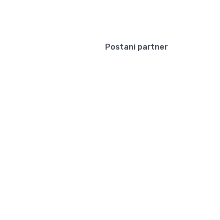
Uloguj se/Registruj se
Wishlist
anja
Kontakt
Postani partner
u