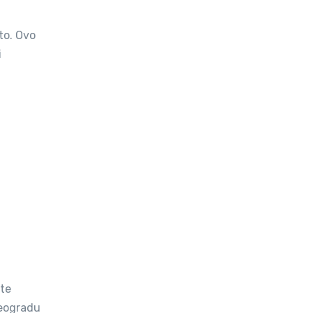
to. Ovo
i
ste
Beogradu