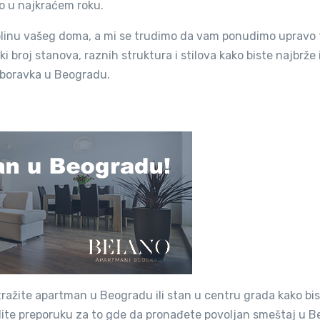
o u najkraćem roku.
oplinu vašeg doma, a mi se trudimo da vam ponudimo upravo 
ki broj stanova, raznih struktura i stilova kako biste najbrže 
g boravka u Beogradu.
i tražite apartman u Beogradu ili stan u centru grada kako bi
želite preporuku za to gde da pronađete povoljan smeštaj u 