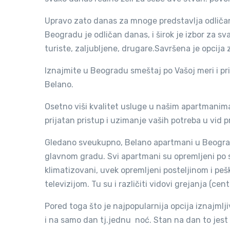
Upravo zato danas za mnoge predstavlja odličan 
Beogradu je odličan danas, i širok je izbor za sv
turiste, zaljubljene, drugare.Savršena je opcija
Iznajmite u Beogradu smeštaj po Vašoj meri i 
Belano.
Osetno viši kvalitet usluge u našim apartmanim
prijatan pristup i uzimanje vaših potreba u vid p
Gledano sveukupno, Belano apartmani u Beograd
glavnom gradu. Svi apartmani su opremljeni po 
klimatizovani, uvek opremljeni posteljinom i pe
televizijom. Tu su i različiti vidovi grejanja (cent
Pored toga što je najpopularnija opcija iznajmlj
i na samo dan tj.jednu noć. Stan na dan to jest 