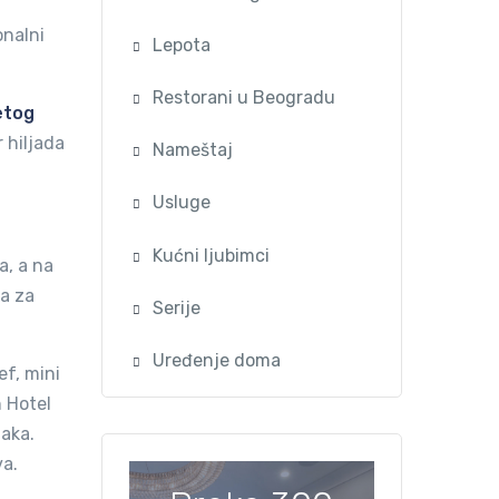
onalni
Lepota
Restorani u Beogradu
etog
 hiljada
Nameštaj
Usluge
Kućni ljubimci
a, a na
la za
Serije
Uređenje doma
ef, mini
n Hotel
jaka.
va.