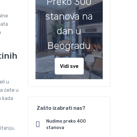
Preko 300
stanova na
alne
sata
dan u
a
Beogradu
tinih
Vidi sve
eli u
ta ćete u
o kada
Zašto izabrati nas?
Nudimo preko 400
stanova
itanju,