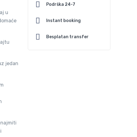
Podrška 24-7
aj u
, domaće
Instant booking
Besplatan transfer
ajtu
uz jedan
em
m
znajmiti
i