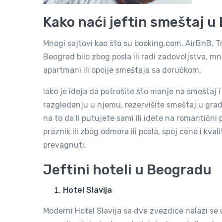
Kako naći jeftin smeštaj 
Mnogi sajtovi kao što su booking.com, AirBnB, Tr
Beograd bilo zbog posla ili radi zadovoljstva, mn
apartmani ili opcije smeštaja sa doručkom.
Iako je ideja da potrošite što manje na smeštaj
razgledanju u njemu, rezervišite smeštaj u gradu
na to da li putujete sami ili idete na romantični
praznik ili zbog odmora ili posla, spoj cene i kv
prevagnuti.
Jeftini hoteli u Beogradu
Hotel Slavija
Moderni Hotel Slavija sa dve zvezdice nalazi se 