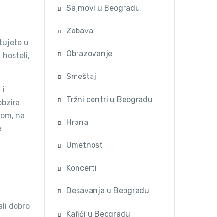
Sajmovi u Beogradu
Zabava
tujete u
Obrazovanje
i hosteli,
Smeštaj
 i
Tržni centri u Beogradu
obzira
dom, na
Hrana
e
Umetnost
Koncerti
Desavanja u Beogradu
ali dobro
Kafići u Beogradu