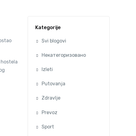
Kategorije
ostao
Svi blogovi
Некатегоризовано
e hostela
Izleti
vog
Putovanja
Zdravlje
Prevoz
Sport