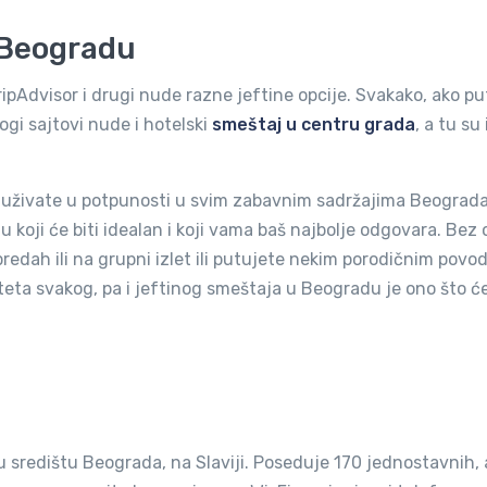
u Beogradu
ipAdvisor i drugi nude razne jeftine opcije. Svakako, ako pu
ogi sajtovi nude i hotelski
smeštaj u centru grada
, a tu su 
 i uživate u potpunosti u svim zabavnim sadržajima Beograda
 koji će biti idealan i koji vama baš najbolje odgovara. Bez 
 predah ili na grupni izlet ili putujete nekim porodičnim povo
aliteta svakog, pa i jeftinog smeštaja u Beogradu je ono što ć
u središtu Beograda, na Slaviji. Poseduje 170 jednostavnih, 