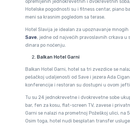
opremljenih jednokrevetnih i dvokrevetnih soba,
Hotelske pogodnosti su i fitness centar, piano bar
meni sa krasnim pogledom sa terase.
Hotel Slavija je idealan za upoznavanje mnogih 
Save
, jedne od najvećih pravoslavnih crkava u
dinara po noćenju.
Balkan Hotel Garni
Balkan Hotel Garni, hotel sa tri zvezdice se nal
pešačkoj udaljenosti od Save i jezera Ada Ciganli
konferencije i restoran su dostupni u ovom jeft
Tu su 24 jednokrevetne i dvokrevetne sobe ukupno
bar, fen za kosu, flat-screen TV, zavese i priva
Garni se nalazi na prometnoj Požeškoj ulici, n
Osim toga, hotel nudi besplatan transfer uslu