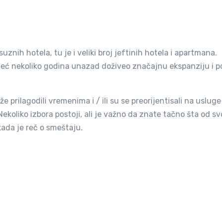
uznih hotela, tu je i veliki broj jeftinih hotela i apartmana.
već nekoliko godina unazad doživeo značajnu ekspanziju i p
že prilagodili vremenima i / ili su se preorijentisali na uslug
ekoliko izbora postoji, ali je važno da znate tačno šta od s
 kada je reč o smeštaju.