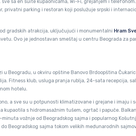
 sve sa en suite kupaonicama, Wi-Fi, grejanjem i telefonom.
, privatni parking i restoran koji poslužuje srpski i internaci
od gradskih atrakcija, uključujući i monumentalni
Hram Sv
 svetu. Ovo je jednostavan smeštaj u centru Beograda za par
azi u Beogradu, u okviru opštine Banovo Brdoopština Čukaric
ja. Fitness klub, usluga pranja rublja, 24-sata recepcija, sa
inom hotelu.
, a sve su u potpunosti klimatizovane i grejane i imaju i s
tna kupaotila s hidromasažnim tušem, ogrtač i papuče. Balka
a 5-minuta vožnje od Beogradskog sajma i popularnog Košutn
ge do Beogradskog sajma tokom velikih međunarodnih sajmo