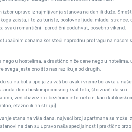
izbor upravo iznajmljivanja stanova na dan ili duže. Smešt
akoga zaista, i to za turiste, poslovne ljude, mlade, strance
 za svaki romantični i porodični poduhvat, posebno vikend.
pristupačnim cenama koristeći naprednu pretragu na našem s
a nego u hostelima, a drastično niže cene nego u hotelima, 
re svega jeste ono što nas razlikuje od drugih.
u su najbolja opcija za vaš boravak i vreme boravka u naš
standardima beskompromisnog kvaliteta, što znači da su i
škirima, već obavezno i bežičnim internetom, kao i kablovsko
ralno, etažno ili na struju).
ivanje stana na više dana, najveći broj apartmana se može i
stanovi na dan su upravo naša specijalnost i praktično brzo 