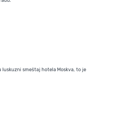
radu.
u luskuzni smeštaj hotela Moskva, to je