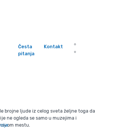
 prestoničkog
Česta
Kontakt
pitanja
za!
 brojne ljude iz celog sveta željne toga da
rije ne ogleda se samo u muzejima i
m novom mestu.
cije