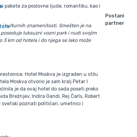
i pakete za poslovne ljude, romantiku, kao i
e
Postani
partner
h i kulturnih znamenitosti. Smešten je na
tura
 poseduje luksuzni vozni park i nudi svojim
ko 3 km od hotela i do njega se lako može
estonice. Hotel Moskva je izgrađen u stilu
ela Moskva otvorio je sam kralj Petar I
činila je da ovaj hotel do sada poseti preko
ida Brežnjev, Indira Gandi, Rej Čarls, Robert
 svetski poznati političari, umetnici i