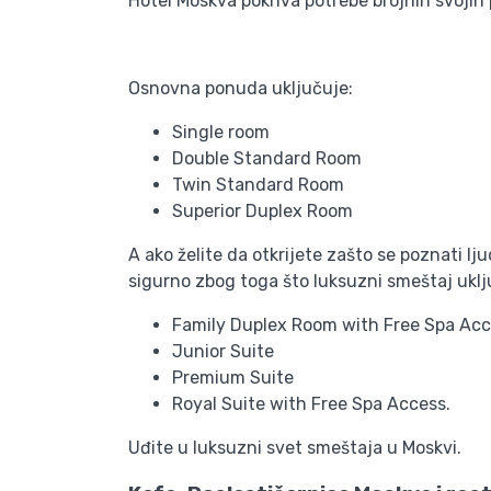
Hotel Moskva pokriva potrebe brojnih svojih 
Osnovna ponuda uključuje:
Single room
Double Standard Room
Twin Standard Room
Superior Duplex Room
A ako želite da otkrijete zašto se poznati 
sigurno zbog toga što luksuzni smeštaj uklj
Family Duplex Room with Free Spa Ac
Junior Suite
Premium Suite
Royal Suite with Free Spa Access.
Uđite u luksuzni svet smeštaja u Moskvi.