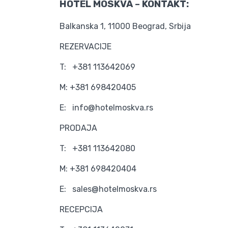
HOTEL MOSKVA – KONTAKT:
Balkanska 1, 11000 Beograd, Srbija
REZERVACIJE
T: +381 113642069
M: +381 698420405
E: info@hotelmoskva.rs
PRODAJA
T: +381 113642080
M: +381 698420404
E: sales@hotelmoskva.rs
RECEPCIJA