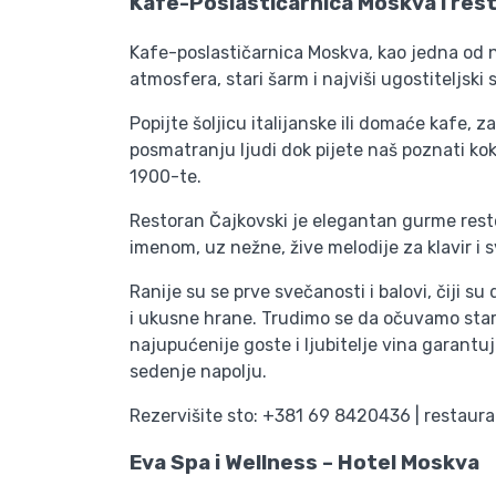
Kafe-Poslastičarnica Moskva i res
Kafe-poslastičarnica Moskva, kao jedna od n
atmosfera, stari šarm i najviši ugostiteljsk
Popijte šoljicu italijanske ili domaće kafe, 
posmatranju ljudi dok pijete naš poznati ko
1900-te.
Restoran Čajkovski je elegantan gurme restor
imenom, uz nežne, žive melodije za klavir 
Ranije su se prve svečanosti i balovi, čiji 
i ukusne hrane. Trudimo se da očuvamo stari 
najupućenije goste i ljubitelje vina garant
sedenje napolju.
Rezervišite sto: +381 69 8420436 | restau
Eva Spa i Wellness – Hotel Moskva