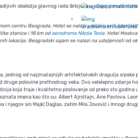
ljivih obeležja glavnog rada Srbije, a u svojoj ponudi donos
Časovi matematik
mom centru Beograda. Hotel se nalazi u blizini svih istorijski
Građevinarstvo&Arhitek
čke stanice i 18 km od
aerodroma Nikola Tesla
. Hotel Moskva
nih lokacija. Beogradski sajam se nalazi na udaljenosti od o
 jednog od najznačajnijih arhitektonskih dragulja srpske pr
od druge polovine prethodnog veka. Ovo velelepno zdanje hot
cija koja traje i kvalitetno poslovanje od preko sto godina u
 poznata imena kao što su: Albert Ajnštajn, Ane Pavlova, Leon
pa i njegov sin Majkl Daglas, zatim Mila Jovovič i mnogi drugi