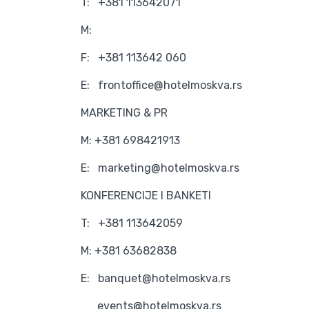
T: +381 113642071
M:
F: +381 113642 060
E: frontoffice@hotelmoskva.rs
MARKETING & PR
M: +381 698421913
E: marketing@hotelmoskva.rs
KONFERENCIJE I BANKETI
T: +381 113642059
M: +381 63682838
E: banquet@hotelmoskva.rs
events@hotelmoskva.rs