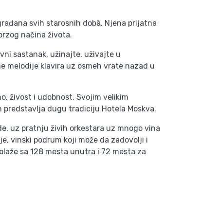
građana svih starosnih dobā. Njena prijatna
brzog načina života.
ovni sastanak, užinajte, uživajte u
hne melodije klavira uz osmeh vrate nazad u
o, živost i udobnost. Svojim velikim
 predstavlja dugu tradiciju Hotela Moskva.
vde, uz pratnju živih orkestara uz mnogo vina
e, vinski podrum koji može da zadovolji i
polaže sa 128 mesta unutra i 72 mesta za