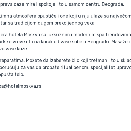
 prava oaza mira i spokoja i to u samom centru Beograda.
ntimna atmosfera opustiće i one koji u nju ulaze sa najvećo
ntar sa tradicijom dugom preko jednog veka.
jera hotela Moskva sa luksuznim i modernim spa trendovima 
ske vreve i to na korak od vaše sobe u Beogradu. Masaže i t
vo vaše kože.
paratima. Možete da izaberete bilo koji tretman i to u skla
poručuju za vas da probate ritual penom, specijalitet uprav
opušta telo.
spa@hotelmoskva.rs