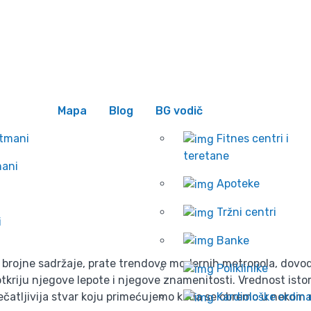
 se
Wishlist
 U BEOGRADU: Magija
luksuza!
Mapa
Blog
BG vodič
Početna
rtmani
Fitnes centri i
Blog
teretane
mani
HOTEL MOSKVA U BEOGRADU: Magija prestoničkog luksu
Apoteke
Tržni centri
i
Banke
brojne sadržaje, prate trendove modernih metropola, dovode
Poliklinike
tkriju njegove lepote i njegove znamenitosti. Vrednost isto
pečatljivija stvar koju primećujemo kada se obremo u neko
Kardiološke ordina