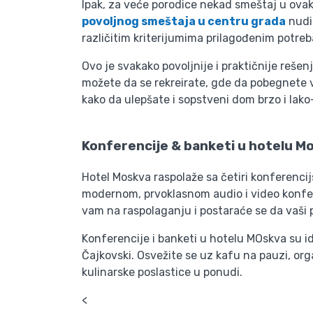
Ipak, za veće porodice nekad smeštaj u ova
povoljnog smeštaja u centru grada
nudi 
različitim kriterijumima prilagođenim potr
Ovo je svakako povoljnije i praktičnije rešen
možete da se rekreirate, gde da pobegnete van
kako da ulepšate i sopstveni dom brzo i lak
Konferencije & banketi u hotelu M
Hotel Moskva raspolaže sa četiri konferencijs
modernom, prvoklasnom audio i video konfer
vam na raspolaganju i postaraće se da vaši 
Konferencije i banketi u hotelu MOskva su ide
Čajkovski. Osvežite se uz kafu na pauzi, org
kulinarske poslastice u ponudi.
<