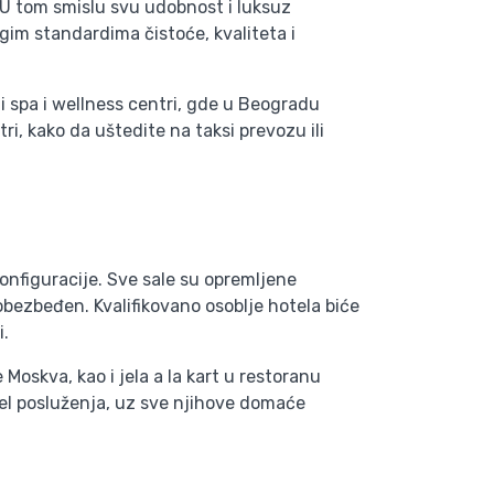
U tom smislu svu udobnost i luksuz
im standardima čistoće, kvaliteta i
ji spa i wellness centri, gde u Beogradu
ri, kako da uštedite na taksi prevozu ili
konfiguracije. Sve sale su opremljene
ezbeđen. Kvalifikovano osoblje hotela biće
i.
Moskva, kao i jela a la kart u restoranu
ktel posluženja, uz sve njihove domaće