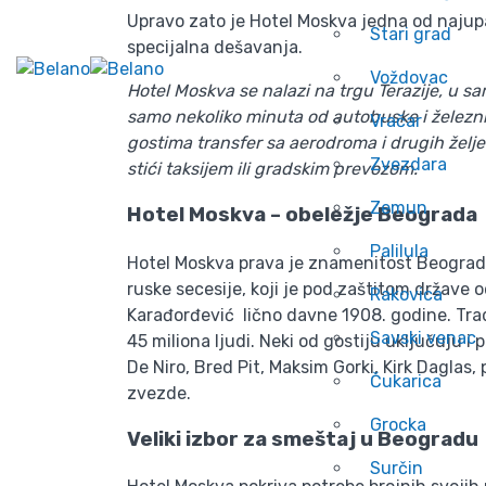
Upravo zato je Hotel Moskva jedna od najupad
Stari grad
specijalna dešavanja.
Voždovac
Hotel Moskva se nalazi na trgu Terazije, u sa
samo nekoliko minuta od autobuske i železni
Vračar
gostima transfer sa aerodroma i drugih želje
Zvezdara
stići taksijem ili gradskim prevozom.
Zemun
Hotel Moskva – obeležje Beograda
Palilula
Hotel Moskva prava je znamenitost Beograda,
ruske secesije, koji je pod zaštitom države 
Rakovica
Karađorđević lično davne 1908. godine. Tradi
Savski venac
45 miliona ljudi. Neki od gostiju uključuju i
De Niro, Bred Pit, Maksim Gorki, Kirk Daglas, 
Čukarica
zvezde.
Grocka
Veliki izbor za smeštaj u Beogradu
Surčin