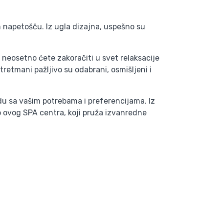
m napetošču. Iz ugla dizajna, uspešno su
neosetno ćete zakoračiti u svet relaksacije
retmani pažljivo su odabrani, osmišljeni i
du sa vašim potrebama i preferencijama. Iz
o ovog SPA centra, koji pruža izvanredne