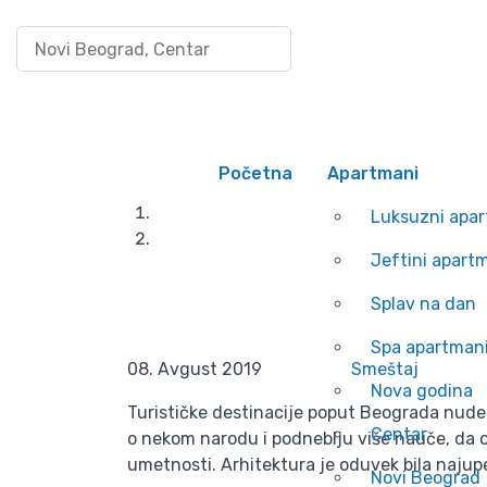
Pretraži po lokaciji
Uloguj se/Registruj
HOTEL MOSKVA
Početna
Apartmani
Luksuzni apa
Jeftini apart
Splav na dan
Spa apartman
08. Avgust 2019
Smeštaj
Nova godina
Turističke destinacije poput Beograda nude 
Centar
o nekom narodu i podneblju više nauče, da o
umetnosti. Arhitektura je oduvek bila naju
Novi Beograd