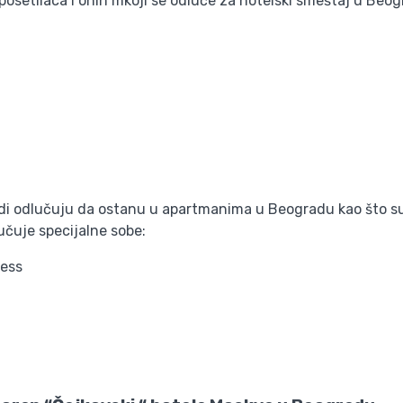
posetilaca i onih mkoji se odluče za hotelski smeštaj u Beog
ljudi odlučuju da ostanu u apartmanima u Beogradu kao što s
učuje specijalne sobe:
cess