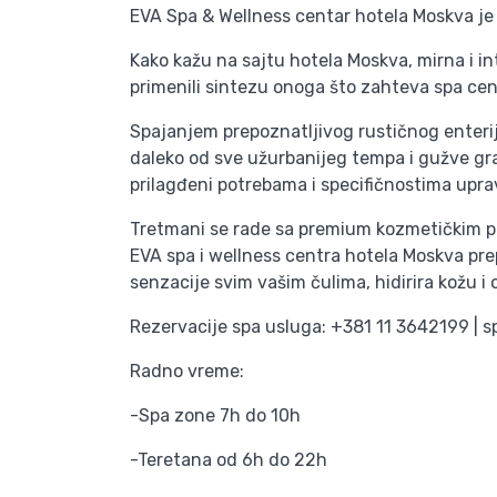
EVA Spa & Wellness centar hotela Moskva je
Kako kažu na sajtu hotela Moskva, mirna i i
primenili sintezu onoga što zahteva spa ce
Spajanjem prepoznatljivog rustičnog enteri
daleko od sve užurbanijeg tempa i gužve grad
prilagđeni potrebama i specifičnostima upra
Tretmani se rade sa premium kozmetičkim pre
EVA spa i wellness centra hotela Moskva pre
senzacije svim vašim čulima, hidirira kožu i 
Rezervacije spa usluga: +381 11 3642199 | 
Radno vreme:
-Spa zone 7h do 10h
-Teretana od 6h do 22h