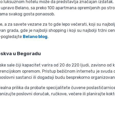
ko luksuznom hotelu može da predstavlja značajan izdatak. 
upravo Belano, sa preko 100 apartmana opremljenih po strog
ebama svakog gosta ponaosob.
je, a za savete vezane za to gde lepo večerati, koji su najbol
 grada, gde je najbolji shopping i koji su najbolji tržni cent
o-pogledajte
Belano blog
.
oskva u Begoradu
ke sale čiji kapacitet varira od 20 do 220 ljudi, zavisno od 
encijskom opremom. Pristup bežičnom internetu je svuda ob
poslovni sastanci ili događaji budu besprekorno organizovan
alna prilika da probate specijalitete čuvene poslastičarnice 
anizujte poslovni doručak, ručkove, večere ili planirajte ko