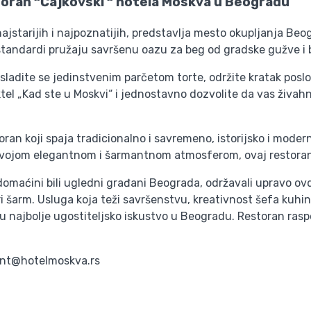
toran “Čajkovski “ hotela Moskva u Beogradu
ajstarijih i najpoznatijih, predstavlja mesto okupljanja Beo
i standardi pružaju savršenu oazu za beg od gradske gužve i 
zasladite se jedinstvenim parčetom torte, održite kratak posl
ktel „Kad ste u Moskvi“ i jednostavno dozvolite da vas živa
an koji spaja tradicionalno i savremeno, istorijsko i modern
i svojom elegantnom i šarmantnom atmosferom, ovaj restoran
su domaćini bili ugledni građani Beograda, održavali upravo o
šarm. Usluga koja teži savršenstvu, kreativnost šefa kuhinj
uju najbolje ugostiteljsko iskustvo u Beogradu. Restoran ras
rant@hotelmoskva.rs