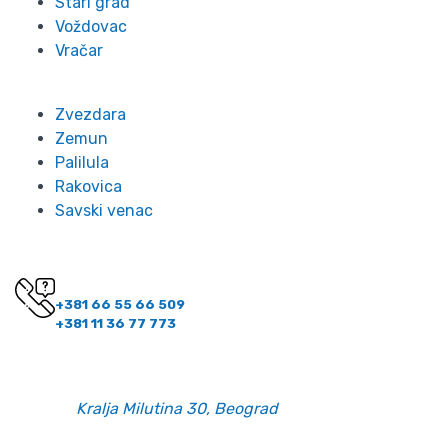
Stari grad
Voždovac
Vračar
Zvezdara
Zemun
Palilula
Rakovica
Savski venac
Kontakt
Imate pitanje? Pozovite nas!
+381 66 55 66 509
+381 11 36 77 773
Kontakt informacije
Email:
office@belano.rs
Adresa:
Kralja Milutina 30, Beograd