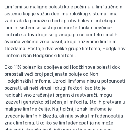
Limfomi su maligne bolesti koje počinju u limfatičnom
sistemu koji je važan deo imunološkog sistema i ima
zadatak da pomaže u borbi protiv bolesti i infekcija.
Limfni sistem se sastoji od mreže tankih cevčica-
limfnih sudova koje se granaju po celom telu i malih
čvorića veličine zrna pasulja koje nazivamo limfnim
žlezdama. Postoje dve velike grupe limfoma, Hodgkinov
limfom i Non Hodgkinski limfomi.
Oko 11% bolesnika oboljeva od Hodžkinove bolesti dok
preostali veći broj pacijenata boluje od Non
Hodgkinskih limfoma. Uzroci limfoma nisu u potpunosti
poznati, ali neki virusi i drugi faktori, kao što je
radioaktivno zračenje i organski rastvarači, mogu
izazvati genetsko oštećenje limfocita, što ih pretvara u
maligne limfne ćelije. Najtipičniji znak limfoma je
uvećanje limfnih žlezda, ali nije svaka limfadenopatija
znak limfoma. Ukoliko se limfadenopatija ne može
objasniti skorašnjim ili još uvek aktivnim virusnim,