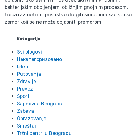
bakterijskim oboljenjem, obližnjim gnojnim procesom,
treba razmotriti i prisustvo drugih simptoma kao što su
zamor koji se ne može objasniti premorom.
Kategorije
Svi blogovi
Некатегоризовано
Izleti
Putovanja
Zdravlje
Prevoz
Sport
Sajmovi u Beogradu
Zabava
Obrazovanje
Smeštaj
Tržni centri u Beogradu