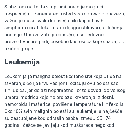
S obzirom na to da simptomi anemije mogu biti
nespecifični i zanemareni usled svakodnevnih obaveza,
važno je da se svako ko oseća bilo koji od ovih
simptoma obrati lekaru radi dijagnostikovanja i lečenja
anemije. Upravo zato preporučuju se redovne
preventivni pregledi, posebno kod osoba koje spadaju u
rizične grupe.
Leukemija
Leukemija je maligna bolest koštane srži koja utiče na
stvaranje ćelija krvi. Pacijenti opisuju ovu bolest kao
tihi ubica, jer dolazi neprimetno i brzo dovodi do velikog
umora, modrica koje ne prolaze, krvarenja iz desni,
hemoroida i materice, povišene temperature i infekcija.
Oko 10% svih malignih bolesti su leukemije, a najčešće
su zastupljene kod odraslih osoba između 65 i 74
godina i češće se javljaju kod muškaraca nego kod