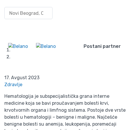
Hematologija – grana
Pretraži po lokaciji
Uloguj
medicina koja
se/Registruj
Wishlist
se
proučava bolesti krvi
Postani partner
Početna
Blog
Hematologija – grana medicina koja proučava bolesti
krvi
17. Avgust 2023
Zdravlje
Hematologija je subspecijalistička grana interne
medicine koja se bavi proučavanjem bolesti krvi,
krvotvornih organa i limfnog sistema. Postoje dve vrste
bolesti u hematologiji – benigne i maligne. Najčešće
benigne bolesti su anemija, leukopenija, poremećaji