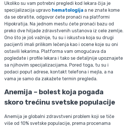
Ukoliko su vam potrebni pregledi kod lekara čija je
specijalizacija upravo
hematologija
a ne znate kome
da se obratite, odgovor ćete pronaći na platformi
Hipokratija. Na jednom mestu ćete pronaći bazu od
preko dve hiljade zdravstvenih ustanova iz cele zemlje.
Ono što je još važnije, tu su i iskustva koja su drugi
pacijenti imali prilikom lečenja kao i ocene koje su oni
ostavili lekarima. Platforma vam omogućava da
pogledate i profile lekara i tako se detaljnije upoznajete
sa njihovim specijalizacijama. Pored toga, tu su i
podaci poput adrese, kontakt telefona i mejla, a na
vama je samo da zakažete termin pregleda.
Anemija – bolest koja pogađa
skoro trećinu svetske populacije
Anemija je globalni zdravstveni problem koji se tiče
više od 10% svetske populacije, prema procenama