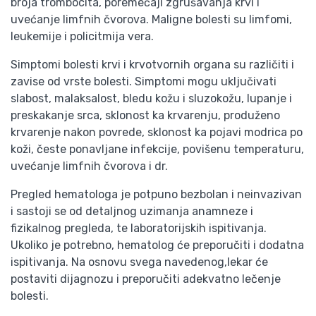
broja trombocita, poremećaji zgrušavanja krvi i
uvećanje limfnih čvorova. Maligne bolesti su limfomi,
leukemije i policitmija vera.
Simptomi bolesti krvi i krvotvornih organa su različiti i
zavise od vrste bolesti. Simptomi mogu uključivati
slabost, malaksalost, bledu kožu i sluzokožu, lupanje i
preskakanje srca, sklonost ka krvarenju, produženo
krvarenje nakon povrede, sklonost ka pojavi modrica po
koži, česte ponavljane infekcije, povišenu temperaturu,
uvećanje limfnih čvorova i dr.
Pregled hematologa je potpuno bezbolan i neinvazivan
i sastoji se od detaljnog uzimanja anamneze i
fizikalnog pregleda, te laboratorijskih ispitivanja.
Ukoliko je potrebno, hematolog će preporučiti i dodatna
ispitivanja. Na osnovu svega navedenog,lekar će
postaviti dijagnozu i preporučiti adekvatno lečenje
bolesti.