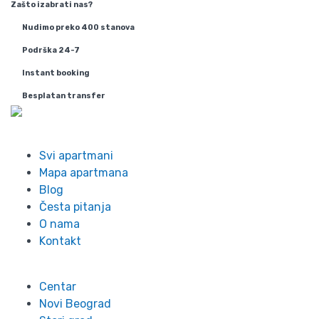
Zašto izabrati nas?
Nudimo preko 400 stanova
Podrška 24-7
Instant booking
Besplatan transfer
Info
Svi apartmani
Mapa apartmana
Blog
Česta pitanja
O nama
Kontakt
Lokacije
Centar
Novi Beograd