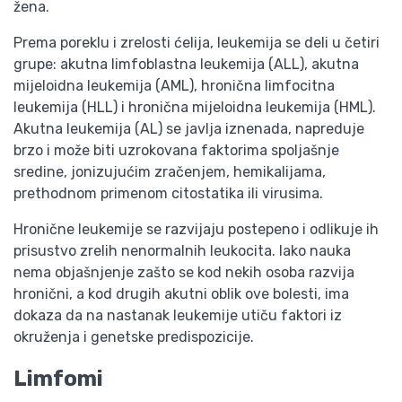
žena.
Prema poreklu i zrelosti ćelija, leukemija se deli u četiri
grupe: akutna limfoblastna leukemija (ALL), akutna
mijeloidna leukemija (AML), hronična limfocitna
leukemija (HLL) i hronična mijeloidna leukemija (HML).
Akutna leukemija (AL) se javlja iznenada, napreduje
brzo i može biti uzrokovana faktorima spoljašnje
sredine, jonizujućim zračenjem, hemikalijama,
prethodnom primenom citostatika ili virusima.
Hronične leukemije se razvijaju postepeno i odlikuje ih
prisustvo zrelih nenormalnih leukocita. Iako nauka
nema objašnjenje zašto se kod nekih osoba razvija
hronični, a kod drugih akutni oblik ove bolesti, ima
dokaza da na nastanak leukemije utiču faktori iz
okruženja i genetske predispozicije.
Limfomi