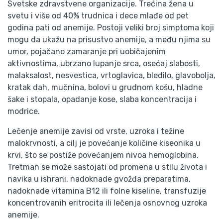
Svetske zdravstvene organizacije. Trećina žena u
svetu i više od 40% trudnica i dece mlađe od pet
godina pati od anemije. Postoji veliki broj simptoma koji
mogu da ukažu na prisustvo anemije, a među njima su
umor, pojačano zamaranje pri uobičajenim
aktivnostima, ubrzano lupanje srca, osećaj slabosti,
malaksalost, nesvestica, vrtoglavica, bledilo, glavobolja,
kratak dah, mučnina, bolovi u grudnom košu, hladne
šake i stopala, opadanje kose, slaba koncentracija i
modrice.
Lečenje anemije zavisi od vrste, uzroka i težine
malokrvnosti, a cilj je povećanje količine kiseonika u
krvi, što se postiže povećanjem nivoa hemoglobina.
Tretman se može sastojati od promena u stilu života i
navika u ishrani, nadoknade gvožđa preparatima,
nadoknade vitamina B12 ili folne kiseline, transfuzije
koncentrovanih eritrocita ili lečenja osnovnog uzroka
anemije.