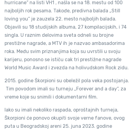
hurricane“ na listi VH1 , našla se na 18. mestu od 100
najboljih rok pesama. Takođe, predivna balada „Still
loving you“ je zauzela 22. mesto najboljih balada.
Objavili su 18 studijskih albuma, 27 kompilacijskih, i 74
singla. U raznim delovima sveta odneli su brojne
prestižne nagrade, a MTV ih je nazvao ambasadorima
roka. Među svim priznanjima koja su uvrstili u svoju
karijeru, ponosno se ističu cak tri prestižne nagrade
World Music Award i zvezda na holivudskom Rock zidu.
2015. godine Škorpioni su obeležil pola veka postojanja.
Tim povodom imali su turneju „Forever and a day“, za
vreme koje su snimili i dokumentarni film.
Iako su imali nekoliko raspada, oproštajnih turneja,
Škorpioni će ponovo okupiti svoje verne fanove, ovog
puta u Beogradskoj areni 25. juna 2023. godine