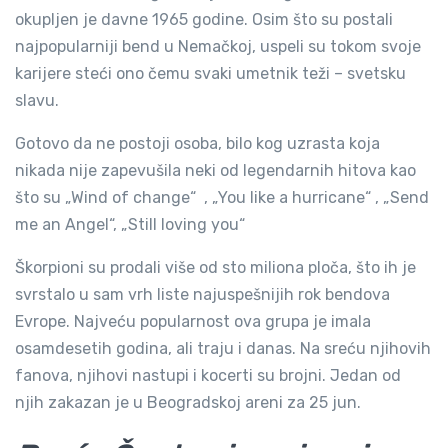
okupljen je davne 1965 godine. Osim što su postali
najpopularniji bend u Nemačkoj, uspeli su tokom svoje
karijere steći ono čemu svaki umetnik teži – svetsku
slavu.
Gotovo da ne postoji osoba, bilo kog uzrasta koja
nikada nije zapevušila neki od legendarnih hitova kao
što su „Wind of change“ , „You like a hurricane“ , „Send
me an Angel“, „Still loving you“
Škorpioni su prodali više od sto miliona ploča, što ih je
svrstalo u sam vrh liste najuspešnijih rok bendova
Evrope. Najveću popularnost ova grupa je imala
osamdesetih godina, ali traju i danas. Na sreću njihovih
fanova, njihovi nastupi i kocerti su brojni. Jedan od
njih zakazan je u Beogradskoj areni za 25 jun.