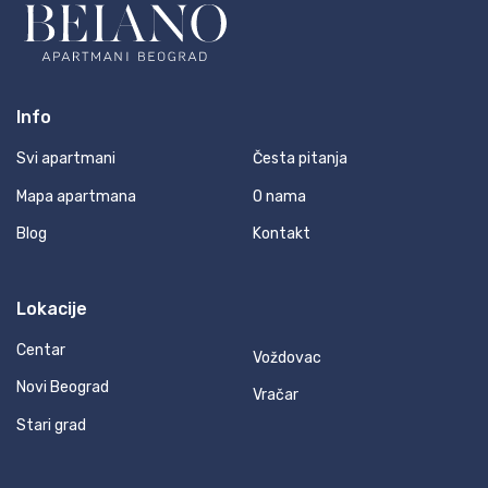
Info
Svi apartmani
Česta pitanja
Mapa apartmana
O nama
Blog
Kontakt
Lokacije
Centar
Voždovac
Novi Beograd
Vračar
Stari grad