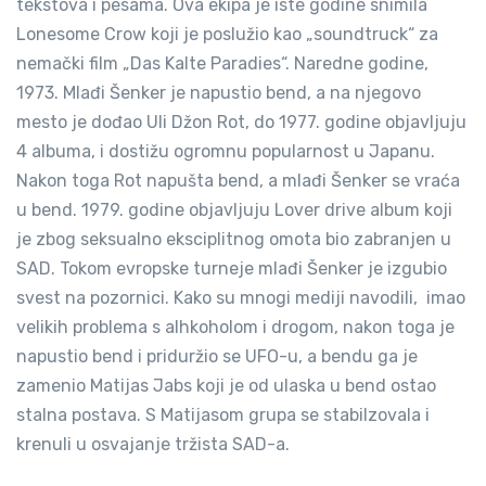
tekstova i pesama. Ova ekipa je iste godine snimila
Lonesome Crow koji je poslužio kao „soundtruck“ za
nemački film „Das Kalte Paradies“. Naredne godine,
1973. Mlađi Šenker je napustio bend, a na njegovo
mesto je dođao Uli Džon Rot, do 1977. godine objavljuju
4 albuma, i dostižu ogromnu popularnost u Japanu.
Nakon toga Rot napušta bend, a mlađi Šenker se vraća
u bend. 1979. godine objavljuju Lover drive album koji
je zbog seksualno eksciplitnog omota bio zabranjen u
SAD. Tokom evropske turneje mlađi Šenker je izgubio
svest na pozornici. Kako su mnogi mediji navodili, imao
velikih problema s alhkoholom i drogom, nakon toga je
napustio bend i priduržio se UFO-u, a bendu ga je
zamenio Matijas Jabs koji je od ulaska u bend ostao
stalna postava. S Matijasom grupa se stabilzovala i
krenuli u osvajanje tržista SAD-a.