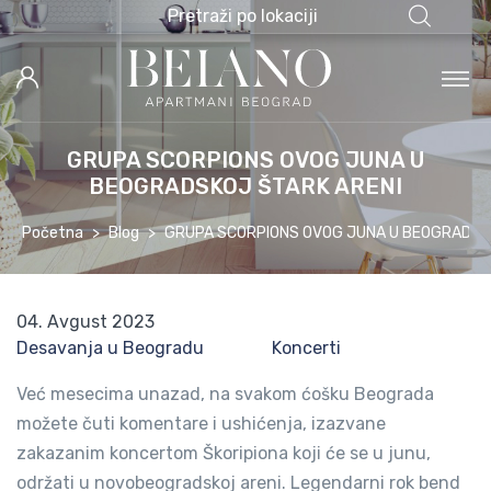
Pretraži po lokaciji
GRUPA SCORPIONS OVOG JUNA U
BEOGRADSKOJ ŠTARK ARENI
Početna
Blog
GRUPA SCORPIONS OVOG JUNA U BEOGRADSK
04. Avgust 2023
Desavanja u Beogradu
Koncerti
Već mesecima unazad, na svakom ćošku Beograda
možete čuti komentare i ushićenja, izazvane
zakazanim koncertom Škoripiona koji će se u junu,
održati u novobeogradskoj areni. Legendarni rok bend