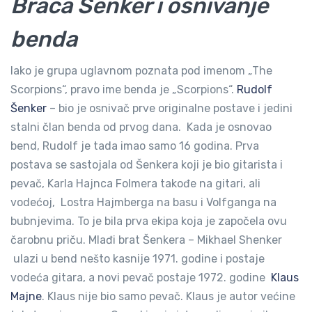
Braća Šenker i osnivanje
benda
Iako je grupa uglavnom poznata pod imenom „The
Scorpions“, pravo ime benda je „Scorpions“.
Rudolf
Šenker
– bio je osnivač prve originalne postave i jedini
stalni član benda od prvog dana. Kada je osnovao
bend, Rudolf je tada imao samo 16 godina. Prva
postava se sastojala od Šenkera koji je bio gitarista i
pevač, Karla Hajnca Folmera takođe na gitari, ali
vodećoj, Lostra Hajmberga na basu i Volfganga na
bubnjevima. To je bila prva ekipa koja je započela ovu
čarobnu priču. Mlađi brat Šenkera – Mikhael Shenker
ulazi u bend nešto kasnije 1971. godine i postaje
vodeća gitara, a novi pevač postaje 1972. godine
Klaus
Majne
. Klaus nije bio samo pevač. Klaus je autor većine