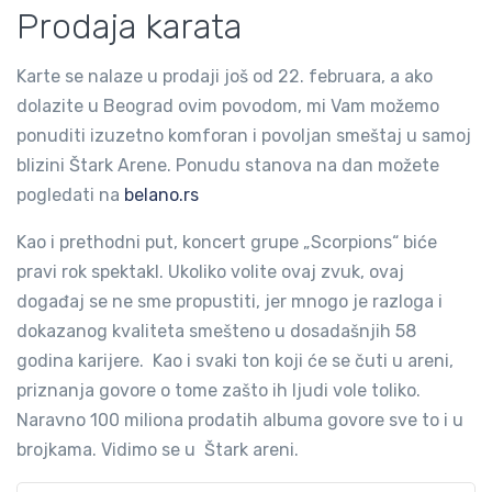
Prodaja karata
Karte se nalaze u prodaji još od 22. februara, a ako
dolazite u Beograd ovim povodom, mi Vam možemo
ponuditi izuzetno komforan i povoljan smeštaj u samoj
blizini Štark Arene. Ponudu stanova na dan možete
pogledati na
belano.rs
Kao i prethodni put, koncert grupe „Scorpions“ biće
pravi rok spektakl. Ukoliko volite ovaj zvuk, ovaj
događaj se ne sme propustiti, jer mnogo je razloga i
dokazanog kvaliteta smešteno u dosadašnjih 58
godina karijere. Kao i svaki ton koji će se čuti u areni,
priznanja govore o tome zašto ih ljudi vole toliko.
Naravno 100 miliona prodatih albuma govore sve to i u
brojkama. Vidimo se u Štark areni.