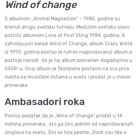
Wind of change
S albumom „Animal Magnetism“ – 1980. godine su
krenuli drugu svetsku turneju. Međutim svetsku slavu
postižu albumom Love at First Sting 1984. godine. A
zahvaljujući baladi Wind of Change, album Crazy World
iz 1990. godine postao je njihov najprodavaniji album,a
postoje navodi da je taj album posvećen događajima u
SSSR-u. Ovaj album je Škorpione postavio na sva prva
mesta na muzičkim listama u svetu i prodat je u milion
primeraka.
Ambasadori roka
Postoji podatak da je „Wind of change“ prodat u 14
miliona primeraka , što ga čini jednim od naprodavanijih
singlova na svetu. Što se tiče pesme „Rock you like a