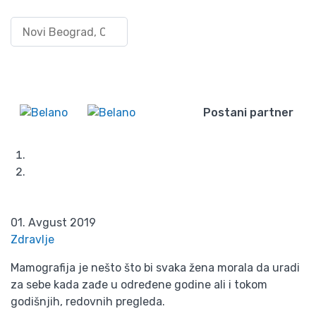
Gde uraditi
Pretraži po lokaciji
Uloguj
mamografiju u
se/Registruj
Wishlist
se
Beogradu? Pogledajte
5 naših predloga!
Postani partner
Početna
Blog
Gde uraditi mamografiju u Beogradu? Pogledajte 5
naših predloga!
01. Avgust 2019
Zdravlje
Mamografija je nešto što bi svaka žena morala da uradi
za sebe kada zađe u određene godine ali i tokom
godišnjih, redovnih pregleda.