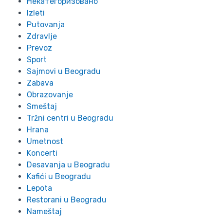
Некатегоризовано
Izleti
Putovanja
Zdravlje
Prevoz
Sport
Sajmovi u Beogradu
Zabava
Obrazovanje
Smeštaj
Tržni centri u Beogradu
Hrana
Umetnost
Koncerti
Desavanja u Beogradu
Kafići u Beogradu
Lepota
Restorani u Beogradu
Nameštaj