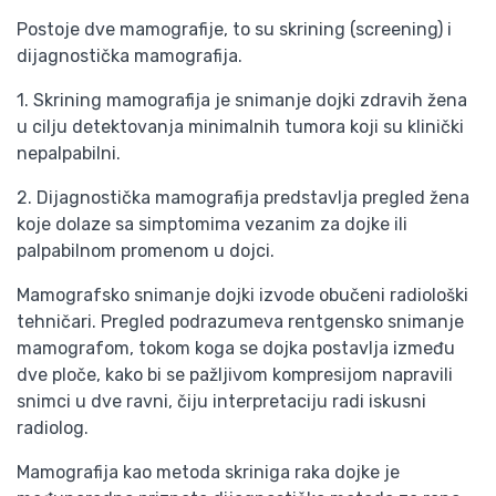
Postoje dve mamografije, to su skrining (screening) i
dijagnostička mamografija.
1. Skrining mamografija je snimanje dojki zdravih žena
u cilju detektovanja minimalnih tumora koji su klinički
nepalpabilni.
2. Dijagnostička mamografija predstavlja pregled žena
koje dolaze sa simptomima vezanim za dojke ili
palpabilnom promenom u dojci.
Mamografsko snimanje dojki izvode obučeni radiološki
tehničari. Pregled podrazumeva rentgensko snimanje
mamografom, tokom koga se dojka postavlja između
dve ploče, kako bi se pažljivom kompresijom napravili
snimci u dve ravni, čiju interpretaciju radi iskusni
radiolog.
Mamografija kao metoda skriniga raka dojke je