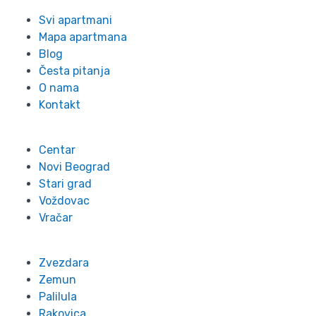
Svi apartmani
Mapa apartmana
Blog
Česta pitanja
O nama
Kontakt
Lokacije
Centar
Novi Beograd
Stari grad
Voždovac
Vračar
Zvezdara
Zemun
Palilula
Rakovica