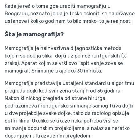
Kada je reč o tome gde uraditi mamografiju u
Beogradu, poznato je da je teško osloniti se na državne
ustanove i koliko god nam to bilo mrsko-to je realnost.
Šta je mamografija?
Mamografija je neinvazivna dijagnostička metoda
kojom se dobija slika dojki uz pomoć rentgenskih (x
zraka). Aparat kojim se vrši ovo ispitivanje zove se
mamograf. Snimanje traje oko 30 minuta.
Mamografija predstavlja ustaljeni standard u algoritmu
pregleda dojki kod svih žena starijih od 35 godina.
Nakon kliničkog pregleda od strane hirurga,
podrazumeva i rendgensko snimanje samog tkiva dojki
u dve projekcije svake dojke, tako da radiolog opisuje
četiri filma. Ukoliko se ukaže neka potreba vrši se
snimanje dopunskim projekcijama, a nalaz se neretko
dopunjuje i ultrazvučnim pregledom.