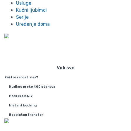
Usluge
Kućni ljubimci
Serije
Uređenje doma
Preko 300 stanova na dan u
Beogradu
Vidi sve
Zašto izabrati nas?
Nudimo preko 400 stanova
Podrška 24-7
Instant booking
Besplatan transfer
Info