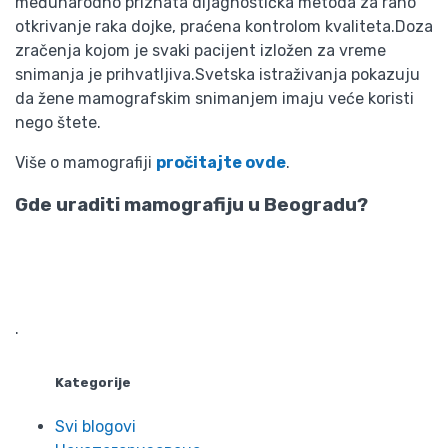
međunarodno priznata dijagnostička metoda za rano
otkrivanje raka dojke, praćena kontrolom kvaliteta.Doza
zračenja kojom je svaki pacijent izložen za vreme
snimanja je prihvatljiva.Svetska istraživanja pokazuju
da žene mamografskim snimanjem imaju veće koristi
nego štete.
Više o mamografiji
pročitajte ovde
.
Gde uraditi mamografiju u Beogradu?
.
Kategorije
Svi blogovi