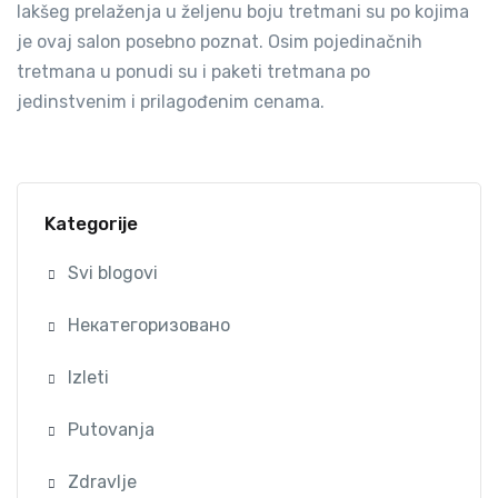
lakšeg prelaženja u željenu boju tretmani su po kojima
je ovaj salon posebno poznat. Osim pojedinačnih
tretmana u ponudi su i paketi tretmana po
jedinstvenim i prilagođenim cenama.
Kategorije
Svi blogovi
Некатегоризовано
Izleti
Putovanja
Zdravlje