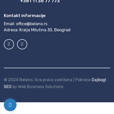
+381 11 36 77 773
Kontakt informacije
Email:
office@belano.rs
Adresa:
Kralja Milutina 30, Beograd
© 2024 Belano. Sva prava zadržana | Pokreće
Dajbog!
,
SEO
by Web Business Solutions