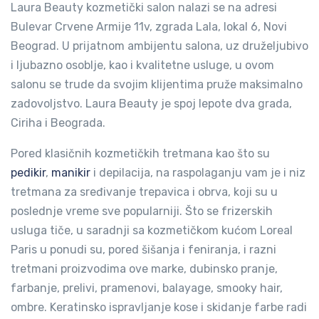
Laura Beauty kozmetički salon nalazi se na adresi
Bulevar Crvene Armije 11v, zgrada Lala, lokal 6, Novi
Beograd. U prijatnom ambijentu salona, uz druželjubivo
i ljubazno osoblje, kao i kvalitetne usluge, u ovom
salonu se trude da svojim klijentima pruže maksimalno
zadovoljstvo. Laura Beauty je spoj lepote dva grada,
Ciriha i Beograda.
Pored klasičnih kozmetičkih tretmana kao što su
pedikir
,
manikir
i depilacija, na raspolaganju vam je i niz
tretmana za sređivanje trepavica i obrva, koji su u
poslednje vreme sve popularniji. Što se frizerskih
usluga tiče, u saradnji sa kozmetičkom kućom Loreal
Paris u ponudi su, pored šišanja i feniranja, i razni
tretmani proizvodima ove marke, dubinsko pranje,
farbanje, prelivi, pramenovi, balayage, smooky hair,
ombre. Keratinsko ispravljanje kose i skidanje farbe radi