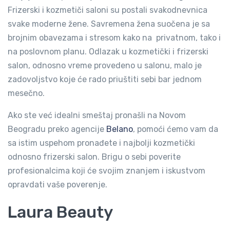
Frizerski i kozmetiči saloni su postali svakodnevnica
svake moderne žene. Savremena žena suočena je sa
brojnim obavezama i stresom kako na privatnom, tako i
na poslovnom planu. Odlazak u kozmetički i frizerski
salon, odnosno vreme provedeno u salonu, malo je
zadovoljstvo koje će rado priuštiti sebi bar jednom
mesečno.
Ako ste već idealni smeštaj pronašli na Novom
Beogradu preko agencije
Belano
, pomoći ćemo vam da
sa istim uspehom pronađete i najbolji kozmetički
odnosno frizerski salon. Brigu o sebi poverite
profesionalcima koji će svojim znanjem i iskustvom
opravdati vaše poverenje.
Laura Beauty