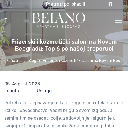
Pretraži po lokaciji
Frizerski i kozmetički saloni na Novom
Beogradu: Top 6 po našoj preporuci
Početna
Blog
Frizerski i kozmetički saloni na Novom Beograd
05. Avgust 2023
Lepota
Usluge
Potreba za ulepšavanjem kao i negom lica i tela stara je
koliko i čovečanstvo. Voditi brigu o svom izgledu, a
samim tim se osećati bolje, zadovoljnije i sigurnije u
svojoj koži, imperativ je svake žene modernog doba.