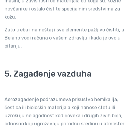
mašini, u zavisnosti od materijala od koga su. Kožne
novčanike i ostalo čistite specijalnim sredstvima za
kožu.
Zato treba i nameštaj i sve elemente pažljivo čistiti, a
Belano vodi računa o vašem zdravlju i kada je ovo u
pitanju.
5. Zagađenje vazduha
Aerozagađenje podrazumeva prisustvo hemikalija,
čestica ili bioloških materijala koji nanose štetu ili
uzrokuju nelagodnost kod čoveka i drugih živih bića,
odnosno koji ugrožavaju prirodnu sredinu u atmosferi.