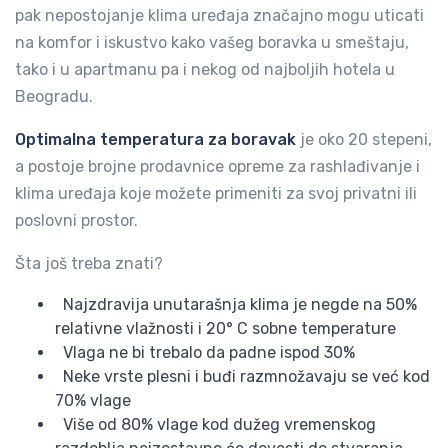
pak nepostojanje klima uređaja značajno mogu uticati
na komfor i iskustvo kako vašeg boravka u smeštaju,
tako i u apartmanu pa i nekog od najboljih hotela u
Beogradu.
Optimalna temperatura za boravak
je oko 20 stepeni,
a postoje brojne prodavnice opreme za rashlađivanje i
klima uređaja koje možete primeniti za svoj privatni ili
poslovni prostor.
Šta još treba znati?
Najzdravija unutarašnja klima je negde na 50%
relativne vlažnosti i 20° C sobne temperature
Vlaga ne bi trebalo da padne ispod 30%
Neke vrste plesni i buđi razmnožavaju se već kod
70% vlage
Više od 80% vlage kod dužeg vremenskog