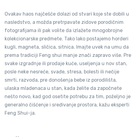
Ovakav haos najčešće dolazi od stvari koje ste dobili u
nasledstvo, a možda pretrpavate zidove porodičnim
fotografijama ili pak volite da izlažete mnogobrojne
kolekcionarske predmete. Tako lako postajemo horderi
kugli, magneta, sličica, sitnica. Imajte uvek na umu da
prema tradiciji Feng shui manje znači zapravo više. Pre
svake izgradnje ili prodaje kuće, useljenja u nov stan,
posle neke nesreće, svađe, stresa, bolesti ili nečije
smrti, razvoda, pre donošenja bebe iz porodilišta,
ulaska mladenaca u stan, kada želite da započnete
nešto novo, kad god osetite potrebu za tim, poželjno je
generalno čišćenje i sređivanje prostora, kažu eksperti
Feng Shui-ja.