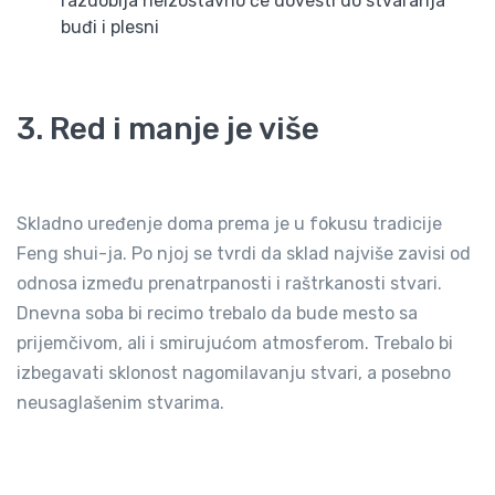
razdoblja neizostavno će dovesti do stvaranja
buđi i plesni
3. Red i manje je više
Skladno uređenje doma prema je u fokusu tradicije
Feng shui-ja. Po njoj se tvrdi da sklad najviše zavisi od
odnosa između prenatrpanosti i raštrkanosti stvari.
Dnevna soba bi recimo trebalo da bude mesto sa
prijemčivom, ali i smirujućom atmosferom. Trebalo bi
izbegavati sklonost nagomilavanju stvari, a posebno
neusaglašenim stvarima.