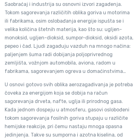
Saobraćaj i industrija su osnovni izvori zagađenja.
Tokom sagorevanja različitih oblika goriva u motorima
ili fabrikama, osim oslobađanja energije ispušta se i
velika količina štetnih materija, kao što su: ugljen-
monoksid, ugljen-dioksid, sumpor-dioksid, oksidi azota,
pepeo i čađ. Ljudi zagađuju vazduh na mnogo načina:
paljenjem šuma radi dobijanja poljoprivrednog
zemljišta, vožnjom automobila, aviona, radom u
fabrikama, sagorevanjem ogreva u domaćinstvima…
U osnovi gotovo svih oblika aerozagađivanja je potreba
čoveka za energijom koja se dobija na račun
sagorevanja drveta, nafte, uglja ili prirodnog gasa.
Kada jednom dospeju u atmosferu, gasovi oslobođeni
tokom sagorevanja fosilnih goriva stupaju u različite
hemijske reakcije, pri čemu nastaju mnoga opasna
jedinjenja. Takve su sumporna i azotna kiselina, od