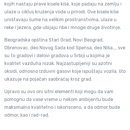
kojih nastaju prave kisele kiše, koje padaju na zemlju i
ulaze u ciklus kruženja vode u prirodi. Ove kisele kiše
uništavaju šume na velikim prostranstvima, ulaze u
reke i jezera, gde ubijaju ribe i mnoge druge životinje.
Beogradska opština Stari Grad, Novi Beograd,
Obrenovac, deo Novog Sada kod Spensa, deo NIša…, sve
su to gradovi i delovi gradova u Srbiji u kojima je
kvalitet vazduha nizak. Najzastupljeniji su azotni
oksidi, odnosno izduvni gasovi koje ispuštaju vozila, što
ukazuje na pojačan saobraćaj kroz grad.
Upravo su ovo oni sitni elementi koji mogu da vam
pomognu da vase vreme u nekom ambijentu bude
maksimalno kvalitetno i iskorisceno, a da odmor bude
odmor, kao i rad-rad.