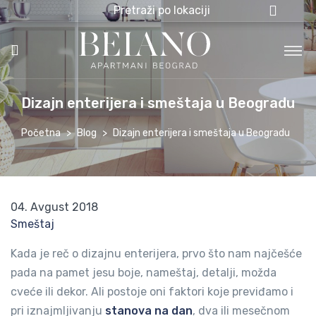
Pretraži po lokaciji
Dizajn enterijera i smeštaja u Beogradu
Početna
Blog
Dizajn enterijera i smeštaja u Beogradu
04. Avgust 2018
Smeštaj
Kada je reč o dizajnu enterijera, prvo što nam najčešće
pada na pamet jesu boje, nameštaj, detalji, možda
cveće ili dekor. Ali postoje oni faktori koje previđamo i
pri iznajmljivanju
stanova na dan
, dva ili mesečnom