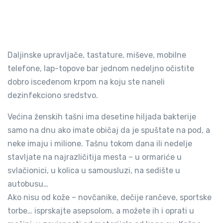
Daljinske upravljače, tastature, miševe, mobilne
telefone, lap-topove bar jednom nedeljno očistite
dobro isceđenom krpom na koju ste naneli
dezinfekciono sredstvo.
Većina ženskih tašni ima desetine hiljada bakterije
samo na dnu ako imate običaj da je spuštate na pod, a
neke imaju i milione. Tašnu tokom dana ili nedelje
stavljate na najrazličitija mesta – u ormariće u
svlačionici, u kolica u samousluzi, na sedište u
autobusu…
Ako nisu od kože – novčanike, dečije rančeve, sportske
torbe… isprskajte asepsolom, a možete ih i oprati u