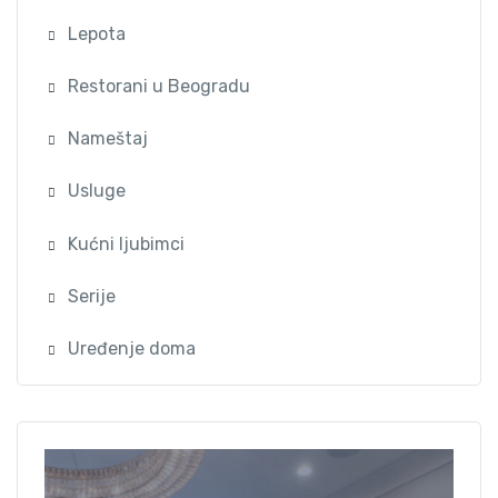
Lepota
Restorani u Beogradu
Nameštaj
Usluge
Kućni ljubimci
Serije
Uređenje doma