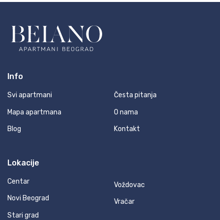
Info
Svi apartmani
Česta pitanja
Mapa apartmana
O nama
Blog
Kontakt
Lokacije
Centar
Voždovac
Novi Beograd
Vračar
Stari grad