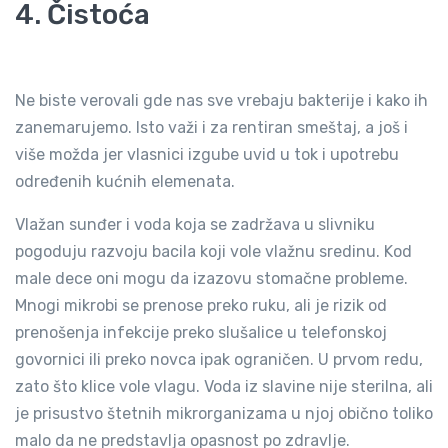
4. Čistoća
Ne biste verovali gde nas sve vrebaju bakterije i kako ih
zanemarujemo. Isto važi i za rentiran smeštaj, a još i
više možda jer vlasnici izgube uvid u tok i upotrebu
određenih kućnih elemenata.
Vlažan sunđer i voda koja se zadržava u slivniku
pogoduju razvoju bacila koji vole vlažnu sredinu. Kod
male dece oni mogu da izazovu stomačne probleme.
Mnogi mikrobi se prenose preko ruku, ali je rizik od
prenošenja infekcije preko slušalice u telefonskoj
govornici ili preko novca ipak ograničen. U prvom redu,
zato što klice vole vlagu. Voda iz slavine nije sterilna, ali
je prisustvo štetnih mikrorganizama u njoj obično toliko
malo da ne predstavlja opasnost po zdravlje.