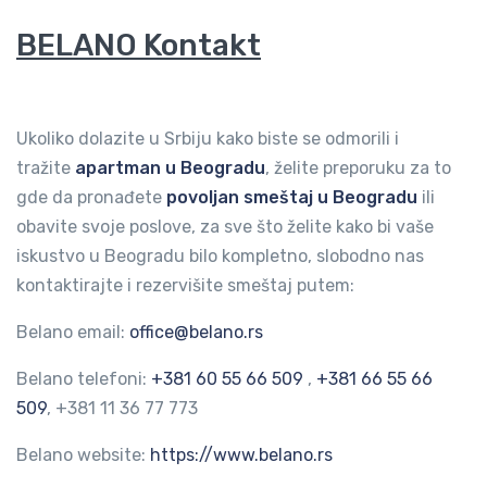
BELANO Kontakt
Ukoliko dolazite u Srbiju kako biste se odmorili i
tražite
apartman u Beogradu
, želite preporuku za to
gde da pronađete
povoljan smeštaj u Beogradu
ili
obavite svoje poslove, za sve što želite kako bi vaše
iskustvo u Beogradu bilo kompletno, slobodno nas
kontaktirajte i rezervišite smeštaj putem:
Belano email:
office@belano.rs
Belano telefoni:
+381 60 55 66 509
,
+381 66 55 66
509
, +381 11 36 77 773
Belano website:
https://www.belano.rs