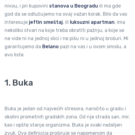
nivou, i pri kupovini
stanova u Beogradu
ili ma gde
god da se odlučujemo na ovaj važan korak. Bilo da vas
interesuje
jeftin smeštaj
, ili
luksuzni apartman
, ima
nekoliko stvari na koje treba obratiti pažnju, a koje se
ne vide ni na jednoj slici i ne pišu ni u jednoj brošuri. Mi
garantujemo da
Belano
pazi na vas i u ovom smislu, a
evo liste.
1. Buka
Buka je jedan od najvećih stresora, naročito u gradu i
okolini prometnih gradskih zona. Od nje strada san, mir,
kao i opšte stanje organizma. Buka je svaki neželjen
zvuk. Ova definicija proširuje se napomenom da