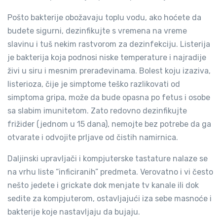
Pošto bakterije obožavaju toplu vodu, ako hoćete da
budete sigurni, dezinfikujte s vremena na vreme
slavinu i tuš nekim rastvorom za dezinfekciju. Listerija
je bakterija koja podnosi niske temperature i najradije
živi u siru i mesnim prerađevinama. Bolest koju izaziva,
listerioza, čije je simptome teško razlikovati od
simptoma gripa, može da bude opasna po fetus i osobe
sa slabim imunitetom. Zato redovno dezinfikujte
frižider (jednom u 15 dana), nemojte bez potrebe da ga
otvarate i odvojite prljave od čistih namirnica.
Daljinski upravljači i kompjuterske tastature nalaze se
na vrhu liste “inficiranih” predmeta. Verovatno i vi često
nešto jedete i grickate dok menjate tv kanale ili dok
sedite za kompjuterom, ostavljajući iza sebe masnoće i
bakterije koje nastavljaju da bujaju.