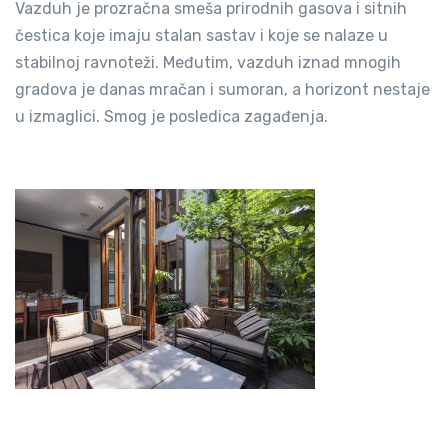
Vazduh je prozračna smeša prirodnih gasova i sitnih
čestica koje imaju stalan sastav i koje se nalaze u
stabilnoj ravnoteži. Međutim, vazduh iznad mnogih
gradova je danas mračan i sumoran, a horizont nestaje
u izmaglici. Smog je posledica zagađenja.