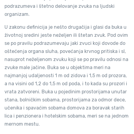
podrazumeva i štetno delovanje zvuka na ljudski
organizam.
U zakonu definicija je nešto drugačija i glasi da buka u
životnoj sredini jeste neželjen ili štetan zvuk. Pod ovim
se po pravilu podrazumevaju jaki zvuci koji dovode do
oštećenja organa sluha, povećanja krvnog pritiska i sl,
nasuprot neželjenom zvuku koji se po pravilu odnosi na
zvuke male jačine. Buka se u objektima meri na
najmanjoj udaljenosti 1 m od zidova i 1,5 m od prozora,
a na visini od 1,2 do 1,5 m od poda, i to kada su prozori i
vrata zatvoreni. Buka u pojedinim prostorijama unutar
stana, bolničkim sobama, prostorijama za odmor dece,
učenika i spavaćim sobama domova za boravak starih
lica i penzionera i hotelskim sobama, meri se na jednom
mernom mestu.