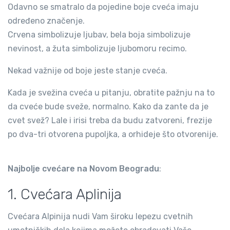
Odavno se smatralo da pojedine boje cveća imaju
određeno značenje.
Crvena simbolizuje ljubav, bela boja simbolizuje
nevinost, a žuta simbolizuje ljubomoru recimo.
Nekad važnije od boje jeste stanje cveća.
Kada je svežina cveća u pitanju, obratite pažnju na to
da cveće bude sveže, normalno. Kako da zante da je
cvet svež? Lale i irisi treba da budu zatvoreni, frezije
po dva-tri otvorena pupoljka, a orhideje što otvorenije.
Najbolje cvećare na Novom Beogradu
:
1. Cvećara Aplinija
Cvećara Alpinija nudi Vam široku lepezu cvetnih