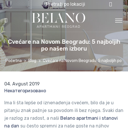
Pretraži po lokaciji
Cvećare na Novom Beogradu: 5 najboljih
po našem izboru
Početna
Blog
Cvećare na Novom Beogradu: 5 najboljih po n
04. Avgust 2019
Некатегоризовано
Ima li šta lepše od iznenađenja cvećem, bilo da je u
pitanju znak pažnje sa povodom ili bez njega. Svaki dan
je razlog za radost, a naši
Belano apartmani i stanovi
na dan
su često spremni za naše goste na njihov