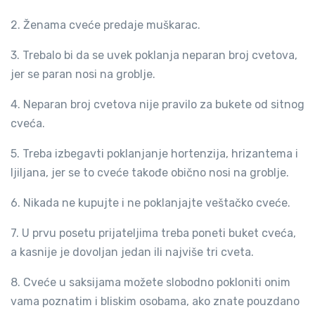
2. Ženama cveće predaje muškarac.
3. Trebalo bi da se uvek poklanja neparan broj cvetova,
jer se paran nosi na groblje.
4. Neparan broj cvetova nije pravilo za bukete od sitnog
cveća.
5. Treba izbegavti poklanjanje hortenzija, hrizantema i
ljiljana, jer se to cveće takođe obično nosi na groblje.
6. Nikada ne kupujte i ne poklanjajte veštačko cveće.
7. U prvu posetu prijateljima treba poneti buket cveća,
a kasnije je dovoljan jedan ili najviše tri cveta.
8. Cveće u saksijama možete slobodno pokloniti onim
vama poznatim i bliskim osobama, ako znate pouzdano