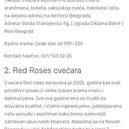
Takođe, cvećara Alpinija vrši dostavu cveća,
aranžmana, buketa, saksijskog cveća, čokolada i pića,
na željenu adresu na teritoriji Beograda.
Adresa: Đorđa Stanojevića 9g, ( zgrada Ciklama Belvil )
Novi Beograd
Radno vreme: Svaki dan od 09h-22h
Kontakt telefon: 061/163 52 25
2. Red Roses cvećara
Cvećara Red roses osnovana je 2002. godine kao mali
porodični posao iz velike ljubavi prema cveću i
dekoracijama. Sve ove godine smo se trudili da
očuvamo kvalitet, i stalno napredujemo, poboljšavamo
našu ponudu i asortiman kako bismo zadovoljili
zahtevan ukus naših klijenata. Nalazimo se na Novom