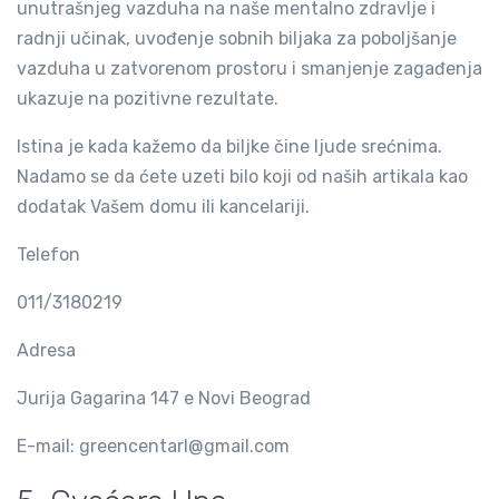
unutrašnjeg vazduha na naše mentalno zdravlje i
radnji učinak, uvođenje sobnih biljaka za poboljšanje
vazduha u zatvorenom prostoru i smanjenje zagađenja
ukazuje na pozitivne rezultate.
Istina je kada kažemo da biljke čine ljude srećnima.
Nadamo se da ćete uzeti bilo koji od naših artikala kao
dodatak Vašem domu ili kancelariji.
Telefon
011/3180219
Adresa
Jurija Gagarina 147 e Novi Beograd
E-mail: greencentarl@gmail.com