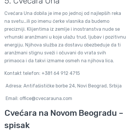
5. Cvećara Una
Cvećara Una dobila je ime po jednoj od najlepših reka
na svetu…ili po imenu ćerke vlasnika da budemo
precizniji. Klijentima iz zemlje i inostranstva nude se
vrhunski aranžmani u koje ulažu trud, ljubav i pozitivnu
energiju. Njihova služba za dostavu obezbeđuje da ti
aranžmani stignu sveži i očuvani do vrata svih
primaoca i da takvi izmame osmeh na njihova lica.
Kontakt telefon: +381 64 912 4715
Adresa: Antifašističke borbe 24, Novi Beograd, Srbija
Email: office@cvecarauna.com
Cvećara na Novom Beogradu –
spisak