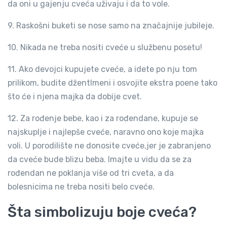
da oni u gajenju cveća uživaju i da to vole.
9. Raskošni buketi se nose samo na značajnije jubileje.
10. Nikada ne treba nositi cveće u službenu posetu!
11. Ako devojci kupujete cveće, a idete po nju tom
prilikom, budite džentlmeni i osvojite ekstra poene tako
što će i njena majka da dobije cvet.
12. Za rođenje bebe, kao i za rođendane, kupuje se
najskuplje i najlepše cveće, naravno ono koje majka
voli. U porodilište ne donosite cveće,jer je zabranjeno
da cveće bude blizu beba. Imajte u vidu da se za
rođendan ne poklanja više od tri cveta, a da
bolesnicima ne treba nositi belo cveće.
Šta simbolizuju boje cveća?