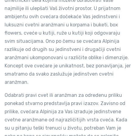
umetničkih dela kojima možete obradovati Vaše
najmilije ili ulepšati Vaš životni prostor. U prijatnom
ambijentu ovih cvećara dočekaće Vas jedinstveni i
luksuzni cvetni aranžmani u korpama i buketi, box
flowers, cveće u kutiji, ruže u kutiji koji odgovaraju
svim situacijama. Ono po čemu se cvećara Alpinija
razlikuje od drugih su jedinstveni i drugačiji cvetni
aranžmani ukomponovani u različite oblike i dimenzije.
Koncept ove cvećare je unikatnost, bez ponavljanja, jer
smatramo da svako zaslužuje jedinstven cvetni
aranžman.
Odabrati pravi cvet ili aranžman za određenu priliku
ponekad stvarno predstavlja pravi izazov. Zavisno od
prilike, cvećara Alpinija za Vas izrađuje jedinstvene
cvetne aranžmane od najrazličitijih vrsta cveća. Kada
su u pitanju teški trenuci u životu, potreban Vam je