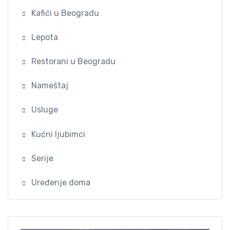
Kafići u Beogradu
Lepota
Restorani u Beogradu
Nameštaj
Usluge
Kućni ljubimci
Serije
Uređenje doma