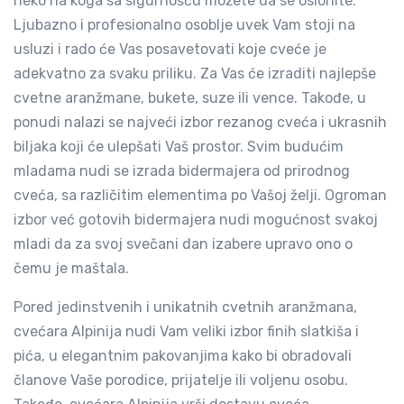
neko na koga sa sigurnošću možete da se oslonite.
Ljubazno i profesionalno osoblje uvek Vam stoji na
usluzi i rado će Vas posavetovati koje cveće je
adekvatno za svaku priliku. Za Vas će izraditi najlepše
cvetne aranžmane, bukete, suze ili vence. Takođe, u
ponudi nalazi se najveći izbor rezanog cveća i ukrasnih
biljaka koji će ulepšati Vaš prostor. Svim budućim
mladama nudi se izrada bidermajera od prirodnog
cveća, sa različitim elementima po Vašoj želji. Ogroman
izbor već gotovih bidermajera nudi mogućnost svakoj
mladi da za svoj svečani dan izabere upravo ono o
čemu je maštala.
Pored jedinstvenih i unikatnih cvetnih aranžmana,
cvećara Alpinija nudi Vam veliki izbor finih slatkiša i
pića, u elegantnim pakovanjima kako bi obradovali
članove Vaše porodice, prijatelje ili voljenu osobu.