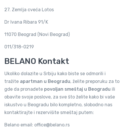
27. Zemlja cveća Lotos
Dr Ivana Ribara 91/K
11070 Beograd (Novi Beograd)
011/318-0219
BELANO Kontakt
Ukoliko dolazite u Srbiju kako biste se odmorili i
tražite
apartman u Beogradu
, želite preporuku za to
gde da pronađete
povoljan smeštaj u Beogradu
ili
obavite svoje poslove, za sve što želite kako bi vaše
iskustvo u Beogradu bilo kompletno, slobodno nas
kontaktirajte i rezervišite smeštaj putem:
Belano email: office@belano.rs