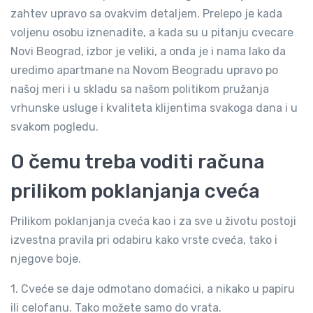
zahtev upravo sa ovakvim detaljem. Prelepo je kada
voljenu osobu iznenadite, a kada su u pitanju cvecare
Novi Beograd, izbor je veliki, a onda je i nama lako da
uredimo apartmane na Novom Beogradu upravo po
našoj meri i u skladu sa našom politikom pružanja
vrhunske usluge i kvaliteta klijentima svakoga dana i u
svakom pogledu.
O čemu treba voditi računa
prilikom poklanjanja cveća
Prilikom poklanjanja cveća kao i za sve u životu postoji
izvestna pravila pri odabiru kako vrste cveća, tako i
njegove boje.
1. Cveće se daje odmotano domaćici, a nikako u papiru
ili celofanu. Tako možete samo do vrata.