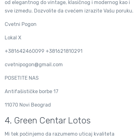
od elegantnog do vintage, klasičnog i modernog kao i
sve između. Dozvolite da cvećem izrazite Vašu poruku.
Cvetni Pogon
Lokal X
+381642460099 +381621810291
cvetnipogon@gmail.com
POSETITE NAS
Antifašističke borbe 17
11070 Novi Beograd
4. Green Centar Lotos
Mi tek počinjemo da razumemo uticaj kvaliteta