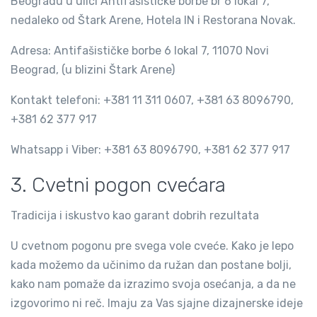
Beogradu u ulici Antifašističke borbe br 6 lokal 7,
nedaleko od Štark Arene, Hotela IN i Restorana Novak.
Adresa: Antifašističke borbe 6 lokal 7, 11070 Novi
Beograd, (u blizini Štark Arene)
Kontakt telefoni: +381 11 311 0607, +381 63 8096790,
+381 62 377 917
Whatsapp i Viber: +381 63 8096790, +381 62 377 917
3. Cvetni pogon cvećara
Tradicija i iskustvo kao garant dobrih rezultata
U cvetnom pogonu pre svega vole cveće. Kako je lepo
kada možemo da učinimo da ružan dan postane bolji,
kako nam pomaže da izrazimo svoja osećanja, a da ne
izgovorimo ni reč. Imaju za Vas sjajne dizajnerske ideje