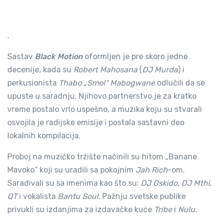
.
Sastav
Black Motion
oformljen je pre skoro jedne
decenije, kada su
Robert Mahosana
(
DJ Murda
) i
perkusionista
Thabo „Smol“ Mabogwane
odlučili da se
upuste u saradnju. Njihovo partnerstvo je za kratko
vreme postalo vrlo uspešno, a muzika koju su stvarali
osvojila je radijske emisije i postala sastavni deo
lokalnih kompilacija.
Proboj na muzičko tržište načinili su hitom „Banane
Mavoko“ koji su uradili sa pokojnim
Jah Rich
-om.
Sarađivali su sa imenima kao što su:
DJ Oskido
,
DJ Mthi
,
QT
i vokalista
Bantu Soul
. Pažnju svetske publike
privukli su izdanjima za izdavačke kuće
Tribe
i
Nulu
.