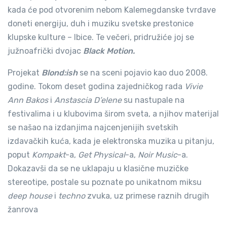
kada će pod otvorenim nebom Kalemegdanske tvrđave
doneti energiju, duh i muziku svetske prestonice
klupske kulture – Ibice. Te večeri, pridružiće joj se
južnoafrički dvojac
Black Motion.
Projekat
Blond:ish
se na sceni pojavio kao duo 2008.
godine. Tokom deset godina zajedničkog rada
Vivie
Ann Bakos
i
Anstascia D’elene
su nastupale na
festivalima i u klubovima širom sveta, a njihov materijal
se našao na izdanjima najcenjenijih svetskih
izdavačkih kuća, kada je elektronska muzika u pitanju,
poput
Kompakt
-a,
Get Physical
-a,
Noir Music
-a.
Dokazavši da se ne uklapaju u klasične muzičke
stereotipe, postale su poznate po unikatnom miksu
deep house
i
techno
zvuka, uz primese raznih drugih
žanrova