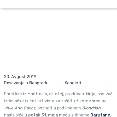
Pretraži po lokaciji
Blond:ish i Black Motion 31. maja u
Barutani
Početna
Blog
Blond:ish i Black Motion 31. maja u Barutani
20. Avgust 2019
Desavanja u Beogradu
Koncerti
Poreklom iz Montreala, di-džej, producentkinja, osnivač
izdavačke kuće i aktivista za zaštitu životne sredine,
Vivie Ann Bakos
, poznatija pod imenom
Blond:ish
,
nastupiće u
petak 31. maja
među zidinama
Barutane
,