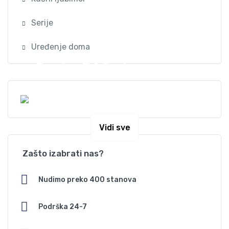
Serije
Uređenje doma
Preko 300 stanova na
dan u Beogradu
Vidi sve
Zašto izabrati nas?
Nudimo preko 400 stanova
Podrška 24-7