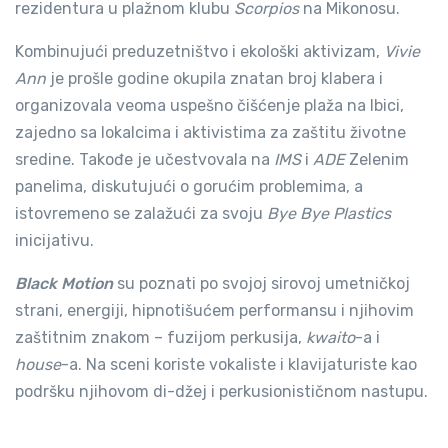
rezidentura u plažnom klubu
Scorpios
na Mikonosu.
Kombinujući preduzetništvo i ekološki aktivizam,
Vivie
Ann
je prošle godine okupila znatan broj klabera i
organizovala veoma uspešno čišćenje plaža na Ibici,
zajedno sa lokalcima i aktivistima za zaštitu životne
sredine. Takođe je učestvovala na
IMS
i
ADE
Zelenim
panelima, diskutujući o gorućim problemima, a
istovremeno se zalažući za svoju
Bye Bye Plastics
inicijativu.
Black Motion
su poznati po svojoj sirovoj umetničkoj
strani, energiji, hipnotišućem performansu i njihovim
zaštitnim znakom – fuzijom perkusija,
kwaito
-a i
house
-a. Na sceni koriste vokaliste i klavijaturiste kao
podršku njihovom di-džej i perkusionističnom nastupu.