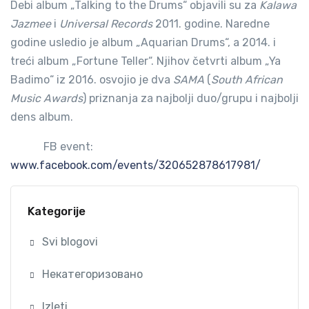
Debi album „Talking to the Drums“ objavili su za
Kalawa
Jazmee
i
Universal Records
2011. godine. Naredne
godine usledio je album „Aquarian Drums“, a 2014. i
treći album „Fortune Teller“. Njihov četvrti album „Ya
Badimo“ iz 2016. osvojio je dva
SAMA
(
South African
Music Awards
) priznanja za najbolji duo/grupu i najbolji
dens album.
FB event:
www.facebook.com/events/320652878617981/
Kategorije
Svi blogovi
Некатегоризовано
Izleti