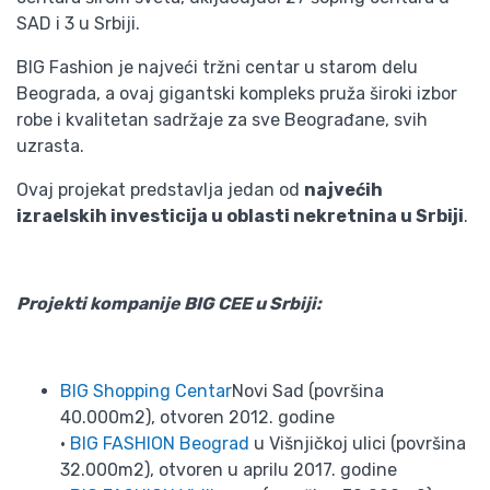
SAD i 3 u Srbiji.
BIG Fashion je najveći tržni centar u starom delu
Beograda, a ovaj gigantski kompleks pruža široki izbor
robe i kvalitetan sadržaje za sve Beograđane, svih
uzrasta.
Ovaj projekat predstavlja jedan od
najvećih
izraelskih investicija u oblasti nekretnina u Srbiji
.
Projekti kompanije BIG CEE u Srbiji:
BIG Shopping Centar
Novi Sad (površina
40.000m2), otvoren 2012. godine
•
BIG FASHION Beograd
u Višnjičkoj ulici (površina
32.000m2), otvoren u aprilu 2017. godine