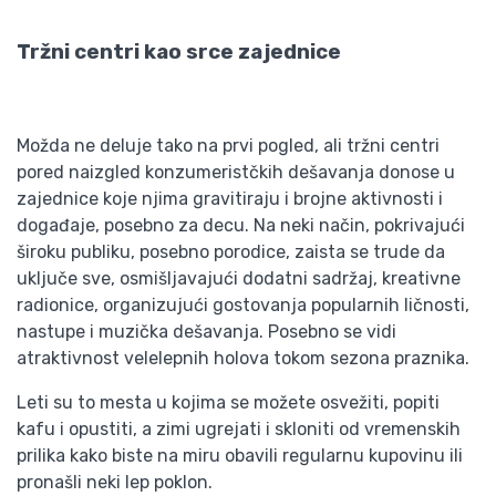
Tržni centri kao srce zajednice
Možda ne deluje tako na prvi pogled, ali tržni centri
pored naizgled konzumeristčkih dešavanja donose u
zajednice koje njima gravitiraju i brojne aktivnosti i
događaje, posebno za decu. Na neki način, pokrivajući
široku publiku, posebno porodice, zaista se trude da
uključe sve, osmišljavajući dodatni sadržaj, kreativne
radionice, organizujući gostovanja popularnih ličnosti,
nastupe i muzička dešavanja. Posebno se vidi
atraktivnost velelepnih holova tokom sezona praznika.
Leti su to mesta u kojima se možete osvežiti, popiti
kafu i opustiti, a zimi ugrejati i skloniti od vremenskih
prilika kako biste na miru obavili regularnu kupovinu ili
pronašli neki lep poklon.