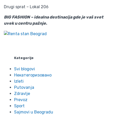
Drugi sprat – Lokal 206
BIG FASHION – idealna destinacija gde je vaš svet
uvek u centru pažnje.
Kategorije
Svi blogovi
Некатегоризовано
Izleti
Putovanja
Zdravlje
Prevoz
Sport
Sajmovi u Beogradu