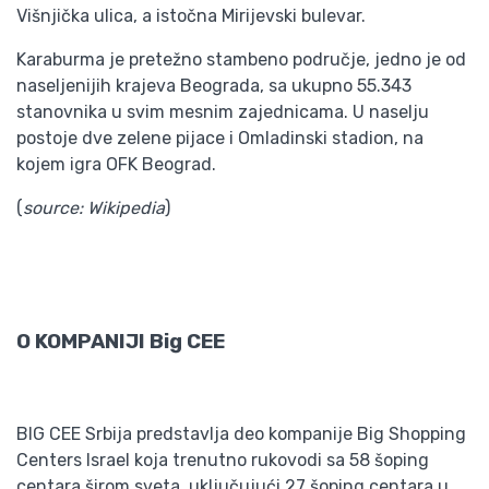
Višnjička ulica, a istočna Mirijevski bulevar.
Karaburma je pretežno stambeno područje, jedno je od
naseljenijih krajeva Beograda, sa ukupno 55.343
stanovnika u svim mesnim zajednicama. U naselju
postoje dve zelene pijace i Omladinski stadion, na
kojem igra OFK Beograd.
(
source: Wikipedia
)
O KOMPANIJI Big CEE
BIG CEE Srbija predstavlja deo kompanije Big Shopping
Centers Israel koja trenutno rukovodi sa 58 šoping
centara širom sveta, uključujući 27 šoping centara u