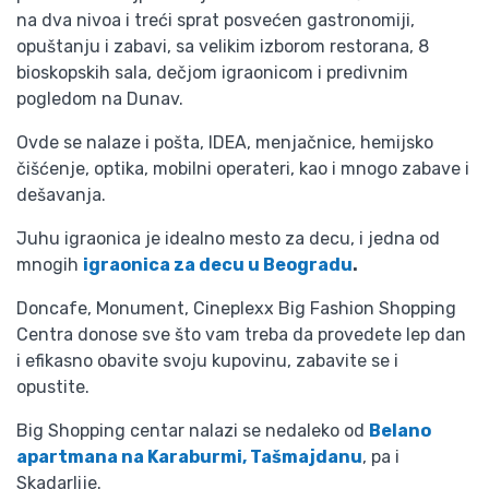
na dva nivoa i treći sprat posvećen gastronomiji,
opuštanju i zabavi, sa velikim izborom restorana, 8
bioskopskih sala, dečjom igraonicom i predivnim
pogledom na Dunav.
Ovde se nalaze i pošta, IDEA, menjačnice, hemijsko
čišćenje, optika, mobilni operateri, kao i mnogo zabave i
dešavanja.
Juhu igraonica je idealno mesto za decu, i jedna od
mnogih
igraonica za decu u Beogradu
.
Doncafe, Monument, Cineplexx Big Fashion Shopping
Centra donose sve što vam treba da provedete lep dan
i efikasno obavite svoju kupovinu, zabavite se i
opustite.
Big Shopping centar nalazi se nedaleko od
Belano
apartmana na Karaburmi, Tašmajdanu
, pa i
Skadarlije.