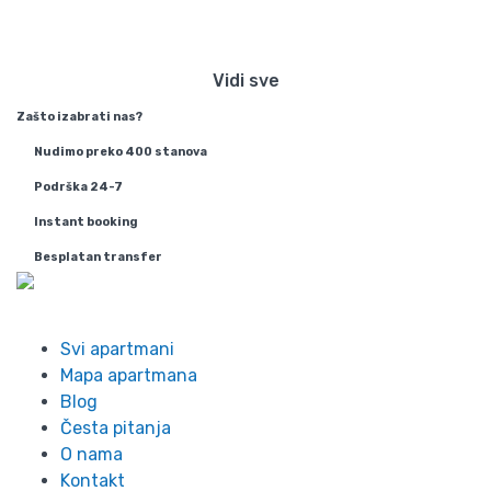
Beogradu
Vidi sve
Zašto izabrati nas?
Nudimo preko 400 stanova
Podrška 24-7
Instant booking
Besplatan transfer
Info
Svi apartmani
Mapa apartmana
Blog
Česta pitanja
O nama
Kontakt