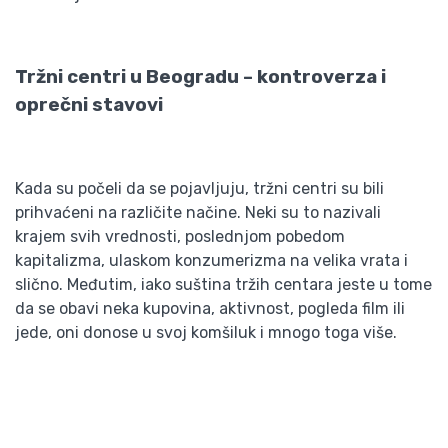
Tržni centri u Beogradu – kontroverza i
oprečni stavovi
Kada su počeli da se pojavljuju, tržni centri su bili
prihvaćeni na različite načine. Neki su to nazivali
krajem svih vrednosti, poslednjom pobedom
kapitalizma, ulaskom konzumerizma na velika vrata i
slično. Međutim, iako suština tržih centara jeste u tome
da se obavi neka kupovina, aktivnost, pogleda film ili
jede, oni donose u svoj komšiluk i mnogo toga više.