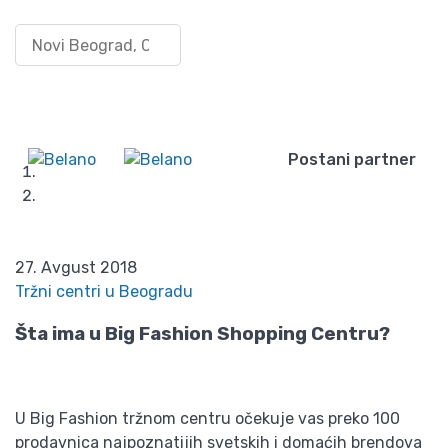
Big Fashion Shopping
Pretraži po lokaciji
Uloguj
Centar – tržni centar
se/Registruj
Wishlist
se
Karaburme
Postani partner
Početna
Blog
Big Fashion Shopping Centar – tržni centar
Karaburme
27. Avgust 2018
Tržni centri u Beogradu
Šta ima u Big Fashion Shopping Centru?
U Big Fashion tržnom centru očekuje vas preko 100
prodavnica najpoznatijih svetskih i domaćih brendova