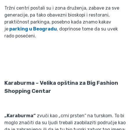
Tržni centri postali su i zona druženja, zabave za sve
generacije, pa tako obavezni bioskopi i restorani,
praktičnost parkinga, posebno kada znamo kakav
je
parking u Beogradu
, doprinose tome da su uvek
rado posećeni.
Karaburma – Velika opština za Big Fashion
Shopping Centar
„Karaburma“
zvuči kao „crni prsten“ na turskom. To bi
moglo značiti da su ljudi trebali zaobilaziti područje kao
da je zabranjeno; ili da je tu bio turski zatvor tog imena;