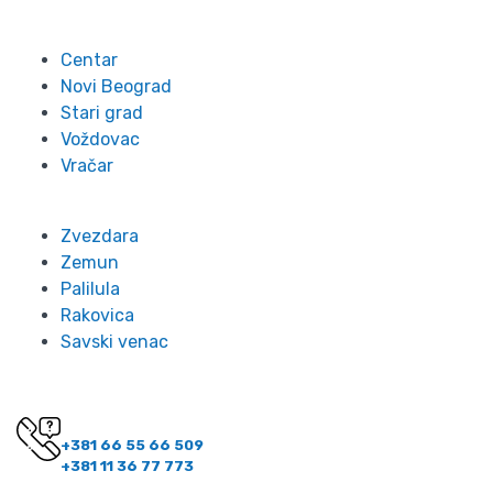
Lokacije
Centar
Novi Beograd
Stari grad
Voždovac
Vračar
Zvezdara
Zemun
Palilula
Rakovica
Savski venac
Kontakt
Imate pitanje? Pozovite nas!
+381 66 55 66 509
+381 11 36 77 773
Kontakt informacije