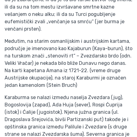
ili da su na tom mestu izvršavane smrtne kazne
vešanjem o neku alku; ili da su Turci pogubljenje
eufemistički zvali „venčanje sa smrću“ (jer burma je
venčani prsten).
Međutim, na starim osmanlijskim i austrijskim kartama,
područje je imenovano kao Kajaburun (Kaya-burun), što
na turskom znači „stenoviti rt“ – Zvezdarsko brdo (odn.
Veliki Vračar) je nekada bilo bliže Dunavu nego danas.
Na karti kapetana Amana iz 1721-22. (vreme druge
Austrijske okupacije), na staroj Karaburmi je označen
jedan kamenolom (Stein Bruch)
Karaburma se nalazi između naselja Zvezdara (jug),
Bogoslovija (zapad), Ada Huja (sever), Rospi Ćuprija
(istok) i Ćalije (jugoistok). Njena južna granica (ul.
Dragoslava Srejovića, bivši Partizanski put) takođe je i
opštinska granica između Palilule i Zvezdare (s druge
strane se nalazi Zvezdarska šuma). Severna granica je