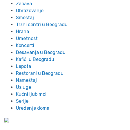
Zabava
Obrazovanje
Smeštaj
Tržni centri u Beogradu
Hrana
Umetnost
Koncerti
Desavanja u Beogradu
Kafići u Beogradu
Lepota
Restorani u Beogradu
Nameštaj
Usluge
Kućni ljubimci
Serije
Uređenje doma
Preko 300 stanova na dan u