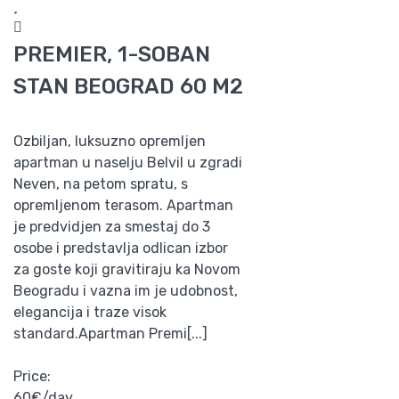
PREMIER, 1-SOBAN
STAN BEOGRAD 60 M2
Ozbiljan, luksuzno opremljen
apartman u naselju Belvil u zgradi
Neven, na petom spratu, s
opremljenom terasom. Apartman
je predvidjen za smestaj do 3
osobe i predstavlja odlican izbor
za goste koji gravitiraju ka Novom
Beogradu i vazna im je udobnost,
elegancija i traze visok
standard.Apartman Premi[...]
Price:
60€/day