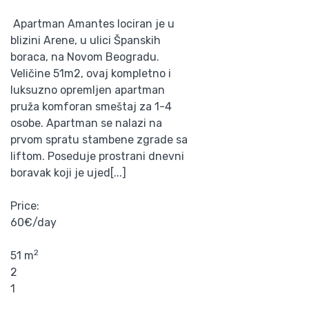
Apartman Amantes lociran je u
blizini Arene, u ulici Španskih
boraca, na Novom Beogradu.
Veličine 51m2, ovaj kompletno i
luksuzno opremljen apartman
pruža komforan smeštaj za 1-4
osobe. Apartman se nalazi na
prvom spratu stambene zgrade sa
liftom. Poseduje prostrani dnevni
boravak koji je ujed[...]
Price:
60€/day
2
51 m
2
1