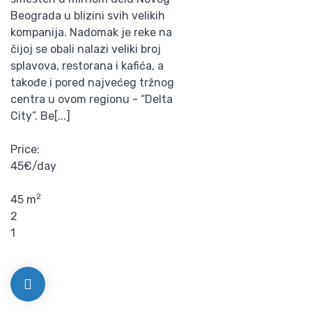
Beograda u blizini svih velikih
kompanija. Nadomak je reke na
čijoj se obali nalazi veliki broj
splavova, restorana i kafića, a
takođe i pored najvećeg tržnog
centra u ovom regionu - “Delta
City”. Be[...]
Price:
45€/day
2
45 m
2
1