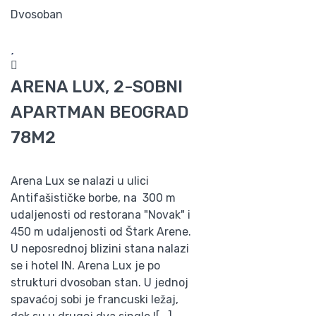
Dvosoban
ARENA LUX, 2-SOBNI
APARTMAN BEOGRAD
78M2
Arena Lux se nalazi u ulici
Antifašističke borbe, na 300 m
udaljenosti od restorana "Novak" i
450 m udaljenosti od Štark Arene.
U neposrednoj blizini stana nalazi
se i hotel IN. Arena Lux je po
strukturi dvosoban stan. U jednoj
spavaćoj sobi je francuski ležaj,