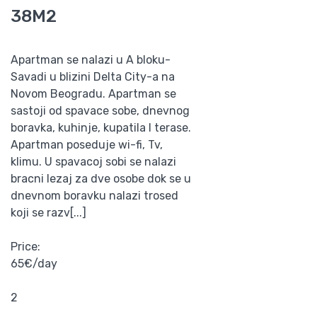
38M2
Apartman se nalazi u A bloku-
Savadi u blizini Delta City-a na
Novom Beogradu. Apartman se
sastoji od spavace sobe, dnevnog
boravka, kuhinje, kupatila I terase.
Apartman poseduje wi-fi, Tv,
klimu. U spavacoj sobi se nalazi
bracni lezaj za dve osobe dok se u
dnevnom boravku nalazi trosed
koji se razv[...]
Price:
65€/day
2