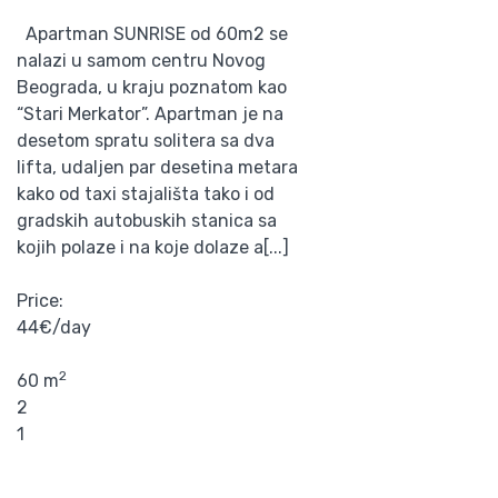
Apartman SUNRISE od 60m2 se
nalazi u samom centru Novog
Beograda, u kraju poznatom kao
“Stari Merkator”. Apartman je na
desetom spratu solitera sa dva
lifta, udaljen par desetina metara
kako od taxi stajališta tako i od
gradskih autobuskih stanica sa
kojih polaze i na koje dolaze a[...]
Price:
44€/day
2
60 m
2
1