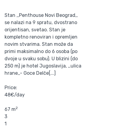
Stan ‚‚Penthouse Novi Beograd‚‚
se nalazi na 9 spratu, dvostrano
orijentisan, svetao. Stan je
kompletno renoviran i opremljen
novim stvarima. Stan može da
primi maksimalno do 6 osoba (po
dvoje u svaku sobu). U blizini (do
250 m) je hotel Jugoslavija, ‚‚ulica
hrane‚‚- Goce Delče[...]
Price:
48€/day
2
67 m
3
1