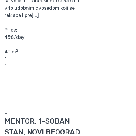
sa velikim francuskim krevetom i
vrlo udobnim dvosedom koji se
raklapa i pre[...]
Price:
45€/day
2
40 m
1
1
MENTOR, 1-SOBAN
STAN, NOVI BEOGRAD