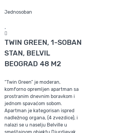
Jednosoban
TWIN GREEN, 1-SOBAN
STAN, BELVIL
BEOGRAD 48 M2
“Twin Green” je moderan,
komforno opremljen apartman sa
prostranim dnevnim boravkom i
jednom spavaćom sobom.
Apartman je kategorisan ispred
nadležnog organa, (4 zvezdice), i
nalazi se u naselju Belville u
smeštajnom objektu Djurdjevak.