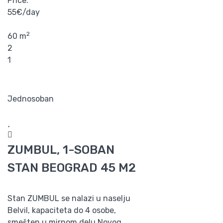
Price:
55€/day
2
60 m
2
1
Jednosoban
ZUMBUL, 1-SOBAN
STAN BEOGRAD 45 M2
Stan ZUMBUL se nalazi u naselju
Belvil, kapaciteta do 4 osobe,
smešten u mirnom delu Novog