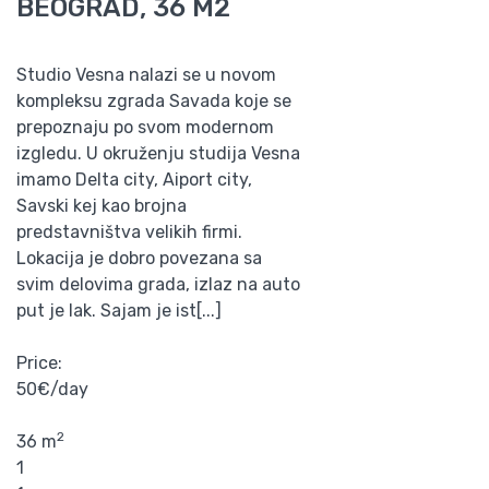
BEOGRAD, 36 M2
Studio Vesna nalazi se u novom
kompleksu zgrada Savada koje se
prepoznaju po svom modernom
izgledu. U okruženju studija Vesna
imamo Delta city, Aiport city,
Savski kej kao brojna
predstavništva velikih firmi.
Lokacija je dobro povezana sa
svim delovima grada, izlaz na auto
put je lak. Sajam je ist[...]
Price:
50€/day
2
36 m
1