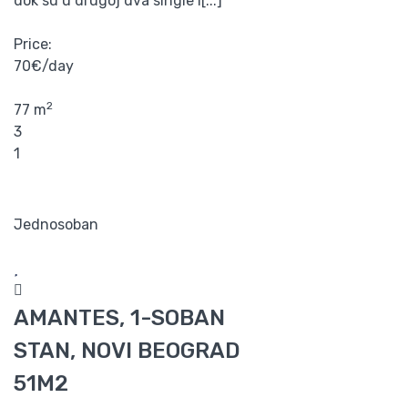
dok su u drugoj dva single l[...]
Price:
70€/day
2
77 m
3
1
Jednosoban
AMANTES, 1-SOBAN
STAN, NOVI BEOGRAD
51M2