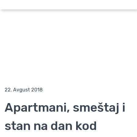
Pretraži po lokaciji
Apartmani kod instituta za majku i dete
Početna
Blog
Apartmani kod instituta za majku i dete
22. Avgust 2018
Apartmani, smeštaj i
stan na dan kod