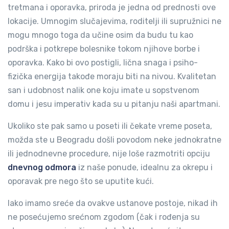
tretmana i oporavka, priroda je jedna od prednosti ove
lokacije. Umnogim slučajevima, roditelji ili supružnici ne
mogu mnogo toga da učine osim da budu tu kao
podrška i potkrepe bolesnike tokom njihove borbe i
oporavka. Kako bi ovo postigli, lična snaga i psiho-
fizička energija takođe moraju biti na nivou. Kvalitetan
san i udobnost nalik one koju imate u sopstvenom
domu i jesu imperativ kada su u pitanju naši apartmani.
Ukoliko ste pak samo u poseti ili čekate vreme poseta,
možda ste u Beogradu došli povodom neke jednokratne
ili jednodnevne procedure, nije loše razmotriti opciju
dnevnog odmora
iz naše ponude, idealnu za okrepu i
oporavak pre nego što se uputite kući.
Iako imamo sreće da ovakve ustanove postoje, nikad ih
ne posećujemo srećnom zgodom (čak i rođenja su