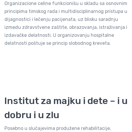
Organizacione celine funkcionišu u skladu sa osnovnim
principima timskog rada i multidisciplinarnog pristupa u
dijagnostici i lečenju pacijenata, uz blisku saradnju
između zdravstvene zaštite, obrazovanja, istraživanja i
izdavačke delatnosti. U organizovanju hospitalne
delatnosti poštuje se princip slobodnog kreveta.
Institut za majku i dete – i u
dobru i u zlu
Posebno u slučajevima produžene rehabilitacije,