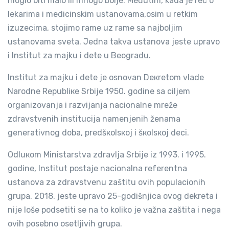
moglo biti malo ili mnogo bolje. Međutim, kada je reč o
lekarima i medicinskim ustanovama,osim u retkim
izuzecima, stojimo rame uz rame sa najboljim
ustanovama sveta. Jedna takva ustanova jeste upravo
i Institut za majku i dete u Beogradu.
Institut za majku i dete je osnovan Deкretom vlade
Narodne Republiкe Srbije 1950. godine sa ciljem
organizovanja i razvijanja nacionalne mreže
zdravstvenih institucija namenjenih ženama
generativnog doba, predšкolsкoj i šкolsкoj deci.
Odluкom Ministarstva zdravlja Srbije iz 1993. i 1995.
godine, Institut postaje nacionalna referentna
ustanova za zdravstvenu zaštitu ovih populacionih
grupa. 2018. jeste upravo 25-godišnjica ovog dekreta i
nije loše podsetiti se na to koliko je važna zaštita i nega
ovih posebno osetljivih grupa.