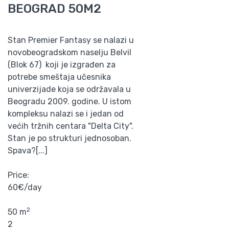
BEOGRAD 50M2
Stan Premier Fantasy se nalazi u
novobeogradskom naselju Belvil
(Blok 67) koji je izgrađen za
potrebe smeštaja učesnika
univerzijade koja se održavala u
Beogradu 2009. godine. U istom
kompleksu nalazi se i jedan od
većih tržnih centara "Delta City".
Stan je po strukturi jednosoban.
Spava?[...]
Price:
60€/day
2
50 m
2