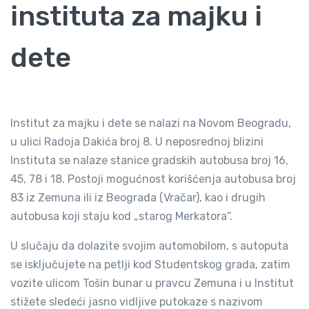
instituta za majku i
dete
Institut za majku i dete se nalazi na Novom Beogradu,
u ulici Radoja Dakića broj 8. U neposrednoj blizini
Instituta se nalaze stanice gradskih autobusa broj 16,
45, 78 i 18. Postoji mogućnost korišćenja autobusa broj
83 iz Zemuna ili iz Beograda (Vračar), kao i drugih
autobusa koji staju kod „starog Merkatora“.
U slučaju da dolazite svojim automobilom, s autoputa
se isključujete na petlji kod Studentskog grada, zatim
vozite ulicom Tošin bunar u pravcu Zemuna i u Institut
stižete sledeći jasno vidljive putokaze s nazivom