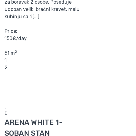
za boravak 2 osobe. Poseduje
udoban veliki bračni krevet, malu
kuhinju sa ri[...]
Price:
150€/day
2
51 m
1
2
ARENA WHITE 1-
SOBAN STAN