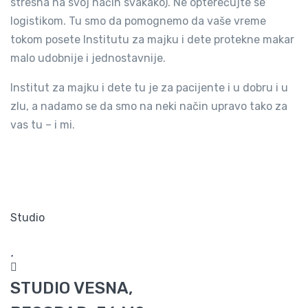
stresna na svoj način svakako). Ne opterećujte se
logistikom. Tu smo da pomognemo da vaše vreme
tokom posete Institutu za majku i dete protekne makar
malo udobnije i jednostavnije.
Institut za majku i dete tu je za pacijente i u dobru i u
zlu, a nadamo se da smo na neki način upravo tako za
vas tu – i mi.
Studio
STUDIO VESNA,