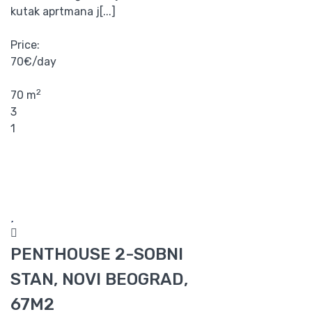
kutak aprtmana j[...]
Price:
70€/day
2
70 m
3
1
PENTHOUSE 2-SOBNI
STAN, NOVI BEOGRAD,
67M2