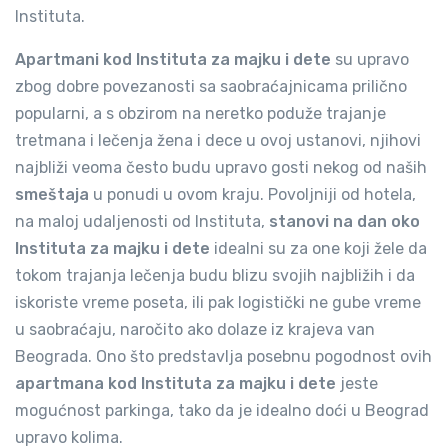
Instituta.
Apartmani kod Instituta za majku i dete
su upravo
zbog dobre povezanosti sa saobraćajnicama prilično
popularni, a s obzirom na neretko poduže trajanje
tretmana i lečenja žena i dece u ovoj ustanovi, njihovi
najbliži veoma često budu upravo gosti nekog od naših
smeštaja
u ponudi u ovom kraju. Povoljniji od hotela,
na maloj udaljenosti od Instituta,
stanovi na dan oko
Instituta za majku
i dete
idealni su za one koji žele da
tokom trajanja lečenja budu blizu svojih najbližih i da
iskoriste vreme poseta, ili pak logistički ne gube vreme
u saobraćaju, naročito ako dolaze iz krajeva van
Beograda. Ono što predstavlja posebnu pogodnost ovih
apartmana kod Instituta za majku i dete
jeste
mogućnost parkinga, tako da je idealno doći u Beograd
upravo kolima.