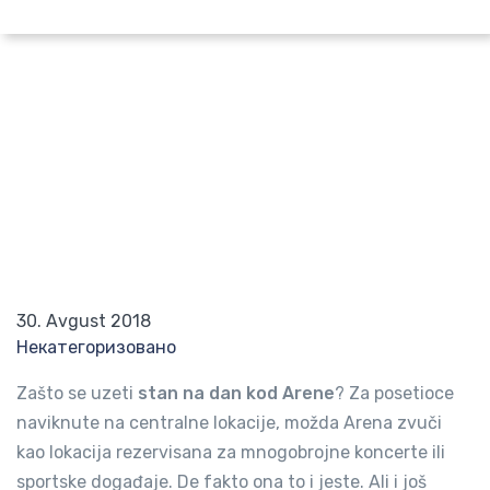
Pretraži po lokaciji
Apartmani kod Arene, Novi Beograd
Početna
Blog
Apartmani kod Arene, Novi Beograd
30. Avgust 2018
Некатегоризовано
Zašto se uzeti
stan na dan kod Arene
? Za posetioce
naviknute na centralne lokacije, možda Arena zvuči
kao lokacija rezervisana za mnogobrojne koncerte ili
sportske događaje. De fakto ona to i jeste. Ali i još