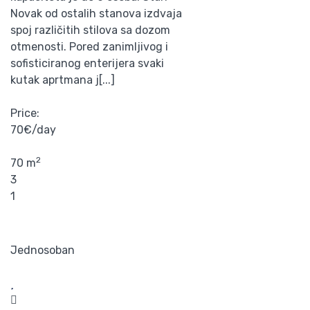
Novak od ostalih stanova izdvaja
spoj različitih stilova sa dozom
otmenosti. Pored zanimljivog i
sofisticiranog enterijera svaki
kutak aprtmana j[...]
Price:
70€/day
2
70 m
3
1
Jednosoban