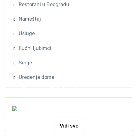
Restorani u Beogradu
Nameštaj
Usluge
Kućni ljubimci
Serije
Uređenje doma
Preko 300 stanova na
dan u Beogradu
Vidi sve