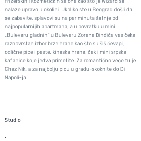
frizerskih i kozmetičkih salona kao što je Wizard se
nalaze upravo u okolini. Ukoliko ste u Beograd došli da
se zabavite, splavovi su na par minuta šetnje od
najpopularnijih apartmana, a u povratku u mini
„Bulevaru gladnih“ u Bulevaru Zorana Đinđića vas čeka
raznovrstan izbor brze hrane kao što su šiš ćevapi,
odlične pice i paste, kineska hrana, čak i mini srpske
kafanice koje jedva primetite. Za romantično veče tu je
Chez Nik, a za najbolju picu u gradu-skoknite do Di
Napoli-ja.
Studio