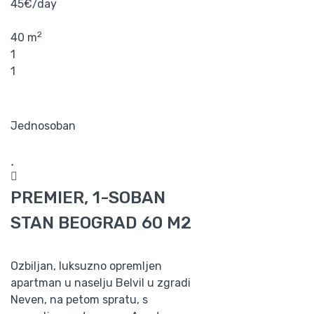
45€/day
2
40 m
1
1
Jednosoban
PREMIER, 1-SOBAN
STAN BEOGRAD 60 M2
Ozbiljan, luksuzno opremljen
apartman u naselju Belvil u zgradi
Neven, na petom spratu, s