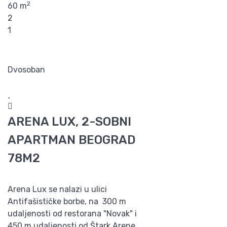
2
60 m
2
1
Dvosoban
ARENA LUX, 2-SOBNI
APARTMAN BEOGRAD
78M2
Arena Lux se nalazi u ulici
Antifašističke borbe, na 300 m
udaljenosti od restorana "Novak" i
450 m udaljenosti od Štark Arene.