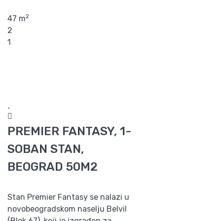
2
47 m
2
1
PREMIER FANTASY, 1-
SOBAN STAN,
BEOGRAD 50M2
Stan Premier Fantasy se nalazi u
novobeogradskom naselju Belvil
(Blok 67) koji je izgrađen za