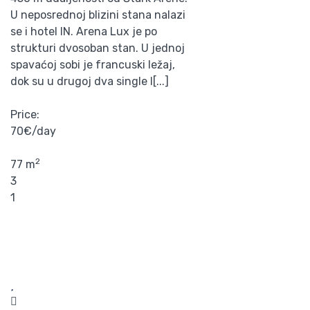
U neposrednoj blizini stana nalazi
se i hotel IN. Arena Lux je po
strukturi dvosoban stan. U jednoj
spavaćoj sobi je francuski ležaj,
dok su u drugoj dva single l[...]
Price:
70€/day
2
77 m
3
1