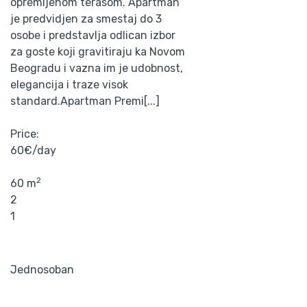
opremljenom terasom. Apartman
je predvidjen za smestaj do 3
osobe i predstavlja odlican izbor
za goste koji gravitiraju ka Novom
Beogradu i vazna im je udobnost,
elegancija i traze visok
standard.Apartman Premi[...]
Price:
60€/day
2
60 m
2
1
Jednosoban