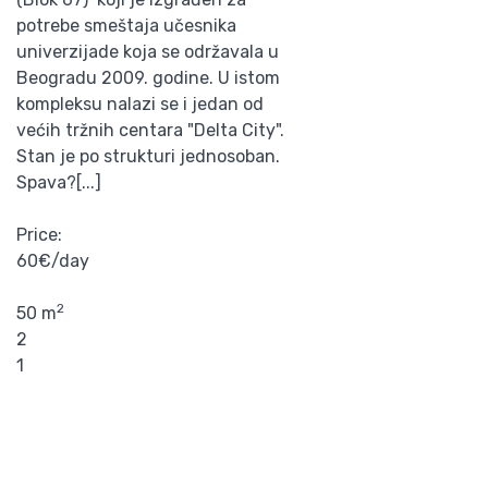
potrebe smeštaja učesnika
univerzijade koja se održavala u
Beogradu 2009. godine. U istom
kompleksu nalazi se i jedan od
većih tržnih centara "Delta City".
Stan je po strukturi jednosoban.
Spava?[...]
Price:
60€/day
2
50 m
2
1