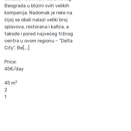
Beograda u blizini svih velikih
kompanija. Nadomak je reke na
čijoj se obali nalazi veliki broj
splavova, restorana i kafića, a
takođe i pored najvećeg tržnog
centra u ovom regionu - “Delta
City”. Be[...]
Price:
45€/day
2
45 m
2
1