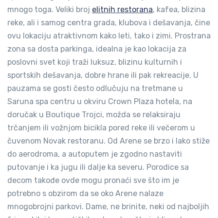
mnogo toga. Veliki broj
elitnih restorana
, kafea, blizina
reke, ali i samog centra grada, klubova i dešavanja, čine
ovu lokaciju atraktivnom kako leti, tako i zimi. Prostrana
zona sa dosta parkinga, idealna je kao lokacija za
poslovni svet koji traži luksuz, blizinu kulturnih i
sportskih dešavanja, dobre hrane ili pak rekreacije. U
pauzama se gosti često odlučuju na tretmane u
Saruna spa centru u okviru Crown Plaza hotela, na
doručak u Boutique Trojci, možda se relaksiraju
trčanjem ili vožnjom bicikla pored reke ili večerom u
čuvenom Novak restoranu. Od Arene se brzo i lako stiže
do aerodroma, a autoputem je zgodno nastaviti
putovanje i ka jugu ili dalje ka severu. Porodice sa
decom takođe ovde mogu pronaći sve što im je
potrebno s obzirom da se oko Arene nalaze
mnogobrojni parkovi. Dame, ne brinite, neki od najboljih