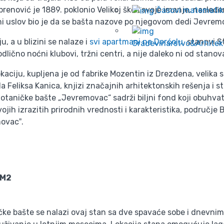
n Obrenović je 1889. poklonio Velikoj školi svoje imanje, na
Časovi matematik
ni uslov bio je da se bašta nazove po njegovom dedi Jevrem
, a u blizini se nalaze i
svi apartmani na Dorćolu
, stanovi S
Građevinarstvo&Arhitek
ično noćni klubovi, tržni centri, a nije daleko ni od stanova
ciju, kupljena je od fabrike Mozentin iz Drezdena, velika s
a Feliksa Kanica, knjizi značajnih arhitektonskih rešenja i 
otaničke bašte „Jevremovac“ sadrži bilјni fond koji obuhvata
ojih izrazitih prirodnih vrednosti i karakteristika, područje
ovacˮ.
0M2
ke bašte se nalazi ovaj stan sa dve spavaće sobe i dnevnim 