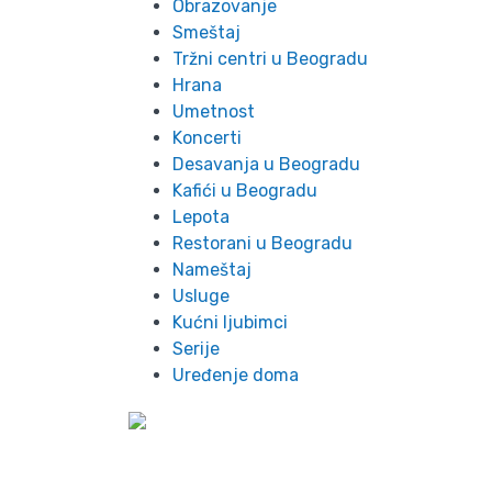
Obrazovanje
Smeštaj
Tržni centri u Beogradu
Hrana
Umetnost
Koncerti
Desavanja u Beogradu
Kafići u Beogradu
Lepota
Restorani u Beogradu
Nameštaj
Usluge
Kućni ljubimci
Serije
Uređenje doma