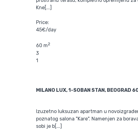
prostranu terasu, kompletno opremljenu za 
Kne[...]
Price:
45€/day
2
60 m
3
1
MILANO LUX, 1-SOBAN STAN, BEOGRAD 6
Izuzetno luksuzan apartman u novoizgrađen
poznatog salona "Kare". Namenjen za boravak
sobi je b[...]