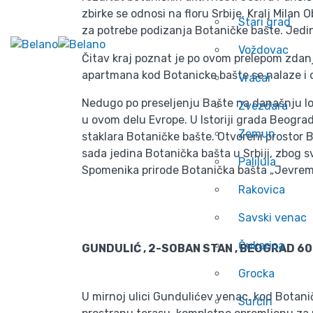
zbirke se odnosi na floru Srbije. Kralj Mila
Stari grad
za potrebe podizanja Botaničke bašte. Jedi
Voždovac
Čitav kraj poznat je po ovom prelepom zdanju
apartmana kod Botanicke bašte se nalaze i odl
Vračar
Nedugo po preseljenju Bašte na današnju loka
Zvezdara
u ovom delu Evrope. U Istoriji grada Beograd
Zemun
staklara Botaničke bašte. Otvoreni prostor B
sada jedina Botanička bašta u Srbiji, zbog sv
Palilula
Spomenika prirode Botanička bašta „Jevrem
Rakovica
Savski venac
Čukarica
GUNDULIĆ , 2-SOBAN STAN , BEOGRAD 6
Grocka
U mirnoj ulici Gundulićev venac, kod Botanič
Surčin