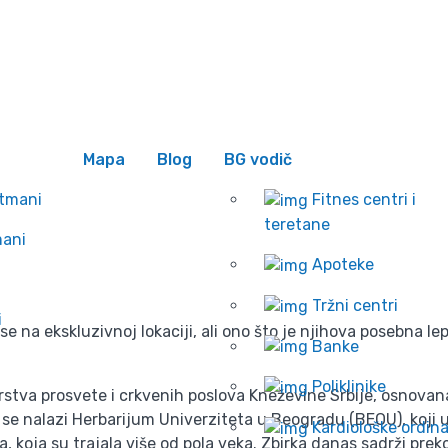
 se
Wishlist
ad Botanička bašta
Početna
Mapa
Blog
BG vodič
Blog
ograd Botanička bašta
rtmani
Fitnes centri i
teretane
mani
Apoteke
Tržni centri
i
na ekskluzivnoj lokaciji, ali ono što je njihova posebna lep
Banke
Poliklinike
stva prosvete i crkvenih poslova Kneževine Srbije, osnovan
se nalazi Herbarijum Univerziteta u Beogradu (BEOU), koji 
Kardiološke ordina
, koja su trajala više od pola veka. Zbirka danas sadrži prek