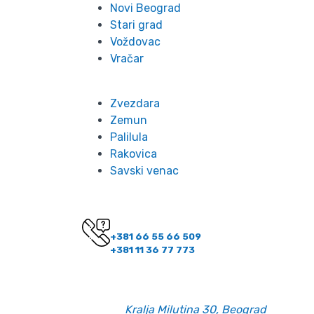
Novi Beograd
Stari grad
Voždovac
Vračar
Zvezdara
Zemun
Palilula
Rakovica
Savski venac
Kontakt
Imate pitanje? Pozovite nas!
+381 66 55 66 509
+381 11 36 77 773
Kontakt informacije
Email:
office@belano.rs
Adresa:
Kralja Milutina 30, Beograd