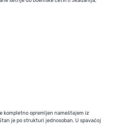
ne šetnje do boemske četvrti Skadarlija,
 je kompletno opremljen nameštajem iz
Stan je po strukturi jednosoban. U spavaćoj