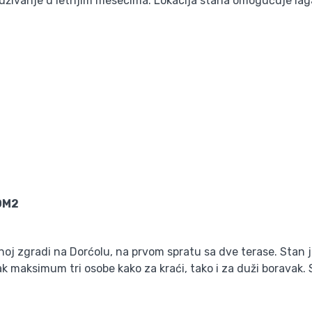
uživanje u letnjim mesecima. Lokacija stana omogućuje laga
0M2
oj zgradi na Dorćolu, na prvom spratu sa dve terase. Stan
 maksimum tri osobe kako za kraći, tako i za duži boravak. 