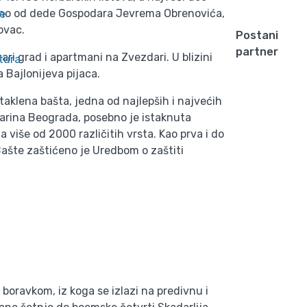
sleđeno od dede Gospodara Jevrema Obrenovića,
e
ovac.
Postani
partner
tari grad i apartmani na Zvezdari. U blizini
tura
 Bajlonijeva pijaca.
taklena bašta, jedna od najlepših i najvećih
starina Beograda, posebno je istaknuta
 više od 2000 različitih vrsta. Kao prva i do
 Bašte zaštićeno je Uredbom o zaštiti
boravkom, iz koga se izlazi na predivnu i