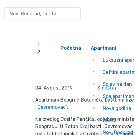
Pretraži po lokaciji
Uloguj se/Registruj
Apartmani Beogr
Početna
Apartmani
Apartmani Be
Luksuzni apa
Jeftini apart
Splav na dan
04. Avgust 2019
Smeštaj
Spa apartman
Apartmani Beograd Botanička bašta nalaze se 
,,Jevremovac“
.
Nova godina
Na predlog Josifa Pančića, odlukom ministar
Centar
Beogradu. U Botaničkoj bašti „Jevremovac“ 
Novi Beograd
rezultat botaničkih aktivnosti Josifa Pančića