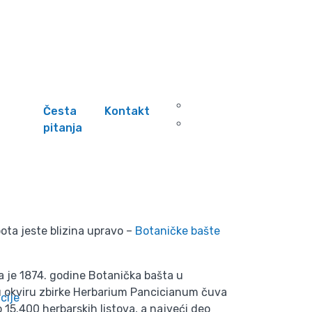
Česta
Kontakt
pitanja
ota jeste blizina upravo –
Botaničke bašte
a je 1874. godine Botanička bašta u
u okviru zbirke Herbarium Pancicianum čuva
cije
o 15.400 herbarskih listova, a najveći deo