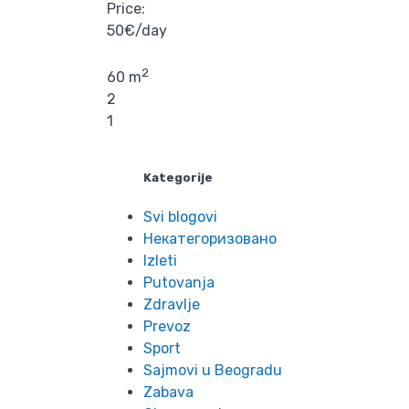
Price:
50€/day
2
60 m
2
1
Kategorije
Svi blogovi
Некатегоризовано
Izleti
Putovanja
Zdravlje
Prevoz
Sport
Sajmovi u Beogradu
Zabava