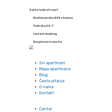
Zašto izabrati nas?
Nudimo preko 400 stanova
Podrška 24-7
Instant booking
Besplatan transfer
Info
Svi apartmani
Mapa apartmana
Blog
Česta pitanja
O nama
Kontakt
Lokacije
Centar